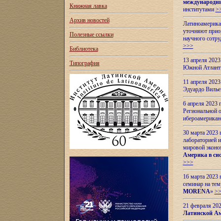
международн
Книжная лавка
институтами
>
Архив новостей
Латиноамерикан
уточняют приор
Полезные ссылки
научного сотр
>>>
Библиотека
13 апреля 202
Типография
Южной Атлант
11 апреля 202
Эдуардо Вилье
6 апреля 2023
Региональной 
ибероамерика
30 марта 2023
лабораторией и
мировой эконо
Америка в сис
>>>
16 марта 2023 
семинар на тем
MORENA
»
>
21 февраля 20
Латинской Ам