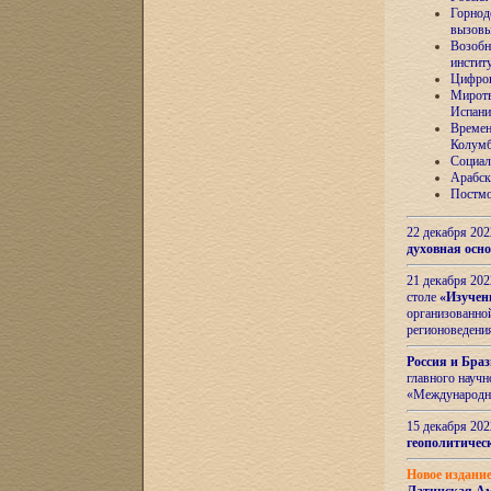
Горнод
вызов
Возобн
инстит
Цифров
Миротв
Испани
Времен
Колумб
Социал
Арабск
Постмо
22 декабря 20
духовная осн
21 декабря 20
столе
«Изучен
организованно
регионоведени
Россия и Бра
главного науч
«Международн
15 декабря 20
геополитическ
Новое издани