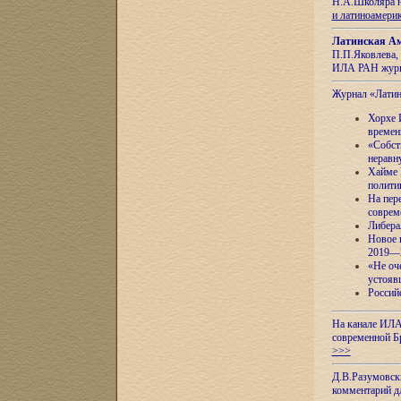
Н.А.Школяра н
и латиноамери
Латинская Ам
П.П.Яковлева, 
ИЛА РАН журн
Журнал «Лати
Хорхе 
времен
«Собст
неравн
Хайме 
полити
На пер
соврем
Либера
Новое 
2019—
«Не оч
устояв
Россий
На канале ИЛА
современной Б
>>>
Д.В.Разумовск
комментарий 