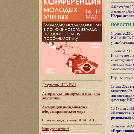
4-6 октября 20
Латинской Аме
Ибероамерика
НОВОСТИ 
1 июня 2023 г.
РАН и ИКСА РА
ученой степени
1 июня 2023 г
Институтом Ла
«Сотрудничеств
экономическог
экономическог
Научный семин
Документы ИЛА РАН
18 мая 2023 г
отношений РАН
Аспирантура и
информация о защитах
латиноамерик
диссертаций
директора ИЛА
Ассоциация исследователей
16-17 мая 202
ибероамериканского мира
«
Латинская Ам
региональную
Совет молодых ученых ИЛА РАН
27 апреля 2023
Конкурс вакансий
«
Перепозицио