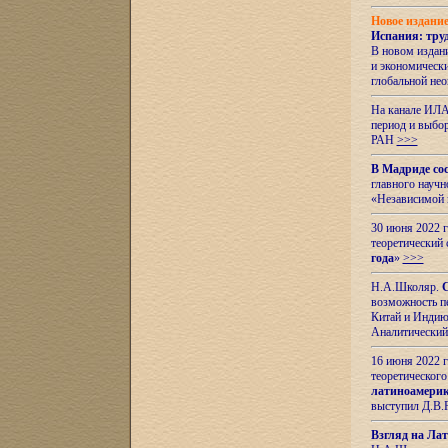
Новое издани
Испания: тру
В новом издан
и экономическ
глобальной не
На канале ИЛА
период и выбо
РАН
>>>
В Мадриде со
главного науч
«Независимой 
30 июня 2022 
теоретический 
года
»
>>>
Н.А.Школяр.
С
возможность пе
Китай и Индию,
Аналитический
16 июня 2022 г
теоретического
латиноамерик
выступил Д.В.
Взгляд на Ла