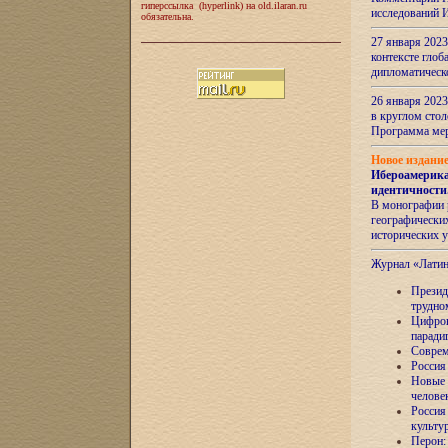
гиперссылка (hyperlink) на old.ilaran.ru
исследований 
обязательна.
27 января 2023
контексте глоб
дипломатическ
26 января 2023
в круглом сто
Программа ме
Новое издани
Ибероамерика
идентичности
В монографии 
географических
исторических 
Журнал «Лати
Президе
трудно
Цифров
паради
Соврем
Россия
Новые 
челове
Россия
культу
Перон: