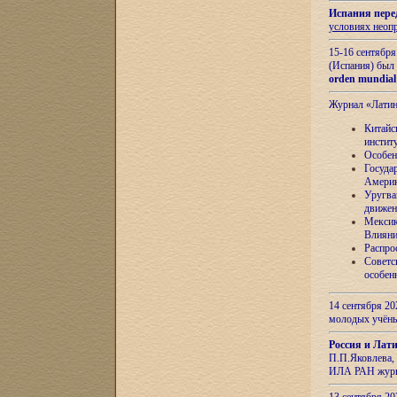
Испания пере
условиях неоп
15-16 сентябр
(Испания) был
orden mundial
Журнал «Лати
Китайс
инстит
Особен
Госуда
Амери
Уругва
движен
Мексик
Влияни
Распро
Советс
особен
14 сентября 20
молодых учён
Россия и Лат
П.П.Яковлева, 
ИЛА РАН журн