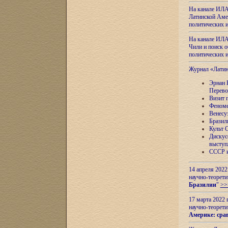
На канале ИЛА
Латинской Амер
политических
На канале ИЛА
Чили и поиск о
политических
Журнал «Лати
Эрнан 
Перево
Визит 
Феноме
Венесу
Бразил
Культ 
Дискус
выступ
СССР и
14 апреля 2022
научно-теорети
Бразилии
"
>>
17 марта 2022 
научно-теорети
Америке: сра