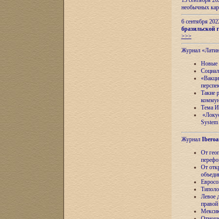
13 сентября 2
необычных кар
6 сентября 20
бразильской г
>>>
Журнал «Лати
Новые 
Социал
«Вакци
перспе
Такие 
коммун
Тема И
«Локус
System 
Журнал
Iberoa
От гео
перефо
От отк
объеди
Евросо
Типоло
Левое д
правой
Мексик
Отноше