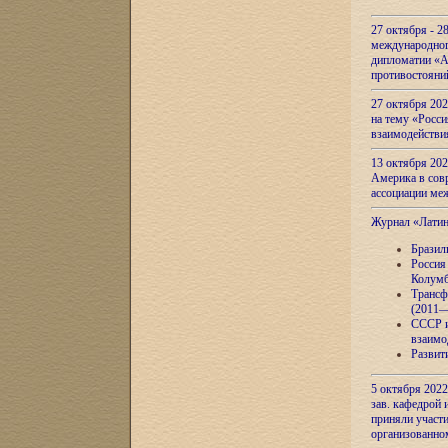
27 октября - 2
международног
дипломатии «А
противостояни
27 октября 20
на тему «Росси
взаимодействи
13 октября 202
Америка в сов
ассоциации ме
Журнал «Лати
Бразил
Россия
Колумб
Трансф
(2011—
СССР и
взаимо
Развит
5 октября 2022
зав. кафедрой
приняли участи
организованно