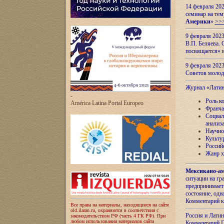
14 февраля 202
семинар на тем
Америки
»
>>
9 февраля 202
В.П. Беляева. 
посвящается» 
9 февраля 2023
Советов моло
Журнал «Лати
-
Роль к
América Latina Portal Europeo
Франча
Социал
анализ
Научно
Культу
Россий
Жанр х
Мексикано-ам
ситуации на г
предпринимает
состояние, одн
Комментарий к
Все права на материалы, находящиеся на сайте
old.ilaran.ru, охраняются в соответствии с
Россия и Лати
законодательством РФ (часть 4 ГК РФ). При
любом использовании материалов сайта
Комментарий П.