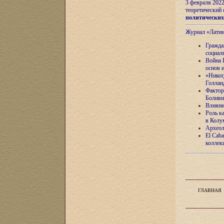
3 февраля 202
теоретический 
политически
Журнал «Лати
Гражда
социал
Война 
основ 
«Никог
Голлан
Фактор
Боливи
Влияни
Роль к
в Колу
Археол
El Caba
коллек
ГЛАВНАЯ