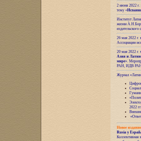
2 июня 2022 г
тему «
Испани
Институт Латин
жизни А.Н.Боро
издательского
26 мая 2022 г
Ассоциации ис
20 мая 2022 г.
Азия и Латин
мире
». Мероп
РАН, ИДВ РА
Журнал «Лати
Цифров
Социал
Гумани
«Полит
Электо
2022 гг
Внешняя
«Ответ
Новое издани
Rusia y España
Коллективная 