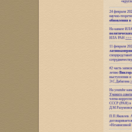
«кругл
24 февраля 202
научно-теорети
обновления в
На канале ИЛА
политических
ИЛА РАН
>>>
11 февраля 202
латиноамерик
спецпредстави
сотрудничест
#2 часть запис
летию
Виктор
выступления и
Э.С.Дабагяна
На youtube ка
Ученого совета
члена-корресп
СССР (РАН) в 1
Д.М.Разумовск
П.П.Яковлев.
договариваетс
«Независимой 