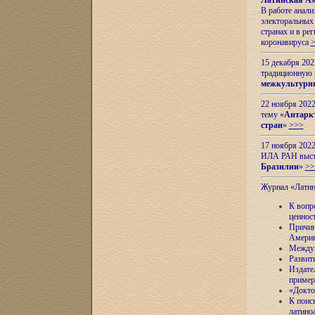
Латинская Ам
В работе анал
электоральных 
странах и в ре
коронавируса
15 декабря 20
традиционную
межкультурны
22 ноября 2022
тему «
Антаркт
стран
»
>>>
17 ноября 2022
ИЛА РАН высту
Бразилии
»
>>
Журнал «Лати
К вопр
ценнос
Причин
Амери
Междун
Развит
Издате
пример
«Докто
К поис
латино