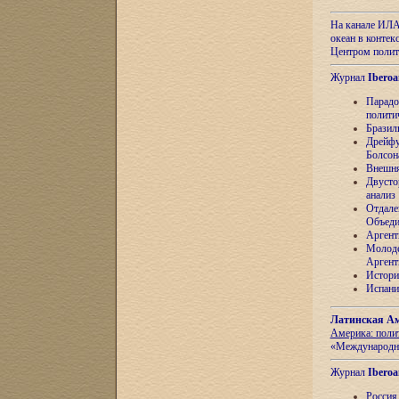
На канале ИЛА
океан в контек
Центром полит
Журнал
Iberoa
Парадо
полити
Бразил
Дрейфу
Болсон
Внешня
Двусто
анализ
Отдале
Объеди
Аргент
Молоде
Аргент
Истори
Испани
Латинская Ам
Америка: поли
«Международн
Журнал
Iberoa
Россия