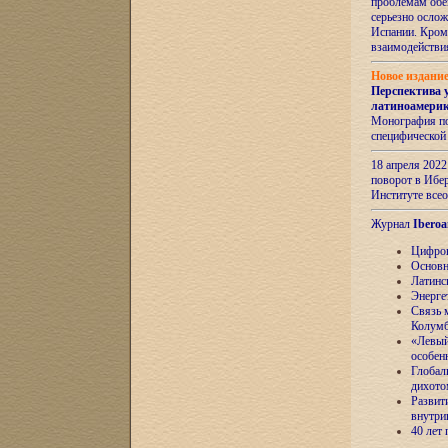
проблемам обе
серьезно ослож
Испании. Кром
взаимодейств
Новое издани
Перспектива 
латиноамери
Монография по
специфической
18 апреля 202
поворот в Ибер
Институте все
Журнал
Iberoa
Цифров
Основн
Латинс
Энерге
Связь 
Колум
«Левый
особен
Глобал
дихото
Развит
внутри
40 лет