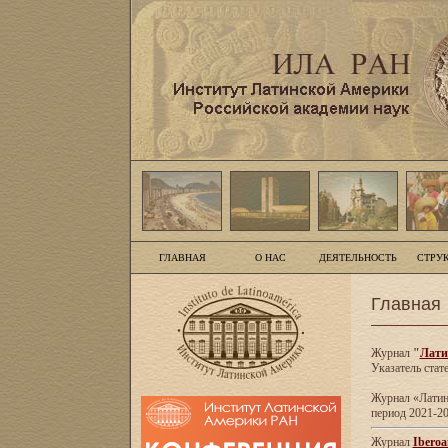
ГЛАВНАЯ
О НАС
ДЕЯТЕЛЬНОСТЬ
СТРУ
Главная
Журнал
"
Лати
Указатель стат
Журнал «Латинс
период 2021-20
Журнал
Iberoa