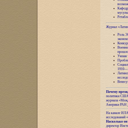
возмож
Кафедр
мусуль
Ретабло
Журнал «Лати
Роль Э
эконом
Конкур
Военно
прошло
Умная 
Пробле
Социал
1910—1
Латинс
исслед
Венесу
Почему прези
политики США 
журнала «Межд
Америки РАН
На канале ИЛА
исследований «
Насколько он
директор Инст