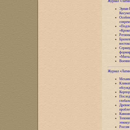
Журнал «Лати
Эрнан 
Косуме
Особен
соврем
«Подли
«Кроко
Регион
Бразил
восток
Сержиу
формир
«Мягка
Военно
Журнал «Лати
Механи
Климат
обсужд
Корпор
Послед
глобал
Древне
пробле
Киноин
Топони
этноку
Россия