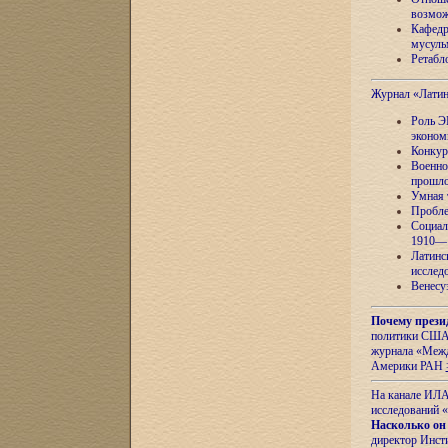
возмож
Кафедр
мусуль
Ретабло
Журнал «Лати
Роль Э
эконом
Конкур
Военно
прошло
Умная 
Пробле
Социал
1910—1
Латинс
исслед
Венесу
Почему прези
политики США 
журнала «Межд
Америки РАН
На канале ИЛА
исследований «
Насколько он
директор Инст