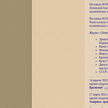
На канале ИЛА
Латинской Амер
политических
На канале ИЛА
Чили и поиск о
политических
Журнал «Лати
Эрнан 
Перево
Визит 
Феноме
Венесу
Бразил
Культ 
Дискус
выступ
СССР и
14 апреля 2022
научно-теорети
Бразилии
"
>>
17 марта 2022 
научно-теорети
Америке: сра