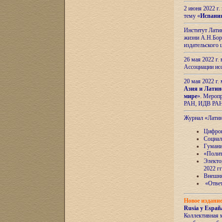
2 июня 2022 г
тему «
Испани
Институт Латин
жизни А.Н.Боро
издательского
26 мая 2022 г
Ассоциации ис
20 мая 2022 г.
Азия и Латин
мире
». Мероп
РАН, ИДВ РА
Журнал «Лати
Цифров
Социал
Гумани
«Полит
Электо
2022 гг
Внешняя
«Ответ
Новое издани
Rusia y España
Коллективная 