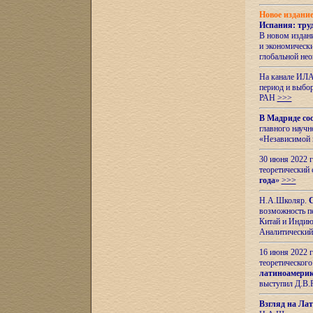
Новое издани
Испания: тру
В новом издан
и экономическ
глобальной не
На канале ИЛА
период и выбо
РАН
>>>
В Мадриде со
главного науч
«Независимой 
30 июня 2022 
теоретический 
года
»
>>>
Н.А.Школяр.
С
возможность пе
Китай и Индию,
Аналитический
16 июня 2022 г
теоретического
латиноамерик
выступил Д.В.
Взгляд на Ла