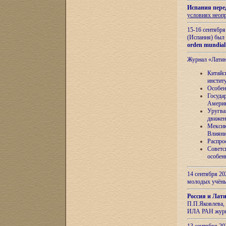
Испания пере
условиях неоп
15-16 сентябр
(Испания) был
orden mundial
Журнал «Лати
Китайс
инстит
Особен
Госуда
Амери
Уругва
движен
Мексик
Влияни
Распро
Советс
особен
14 сентября 20
молодых учён
Россия и Лат
П.П.Яковлева, 
ИЛА РАН журн