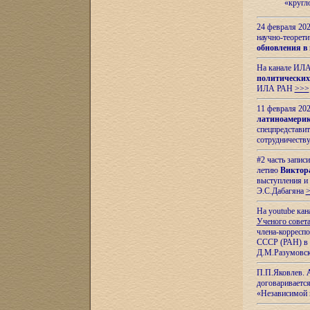
«кругл
24 февраля 202
научно-теорети
обновления в
На канале ИЛА
политических
ИЛА РАН
>>>
11 февраля 202
латиноамерик
спецпредстави
сотрудничест
#2 часть запис
летию
Виктор
выступления и
Э.С.Дабагяна
На youtube ка
Ученого совета
члена-корресп
СССР (РАН) в 1
Д.М.Разумовск
П.П.Яковлев.
договариваетс
«Независимой 