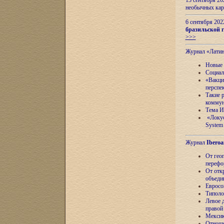
13 сентября 2
необычных кар
6 сентября 20
бразильской г
>>>
Журнал «Лати
Новые 
Социал
«Вакци
перспе
Такие 
коммун
Тема И
«Локус
System 
Журнал
Iberoa
От гео
перефо
От отк
объеди
Евросо
Типоло
Левое д
правой
Мексик
Отноше