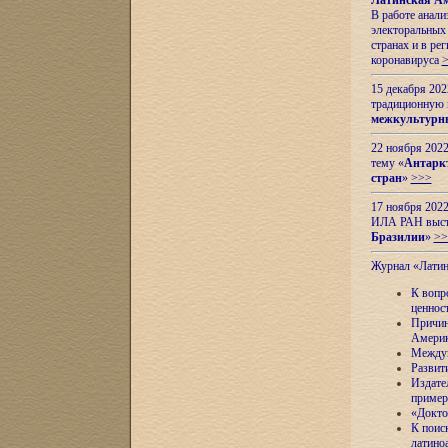
Латинская Ам
В работе анал
электоральных 
странах и в ре
коронавируса
15 декабря 20
традиционную
межкультурны
22 ноября 2022
тему «
Антаркт
стран
»
>>>
17 ноября 2022
ИЛА РАН высту
Бразилии
»
>>
Журнал «Лати
К вопр
ценнос
Причин
Амери
Междун
Развит
Издате
пример
«Докто
К поис
латино