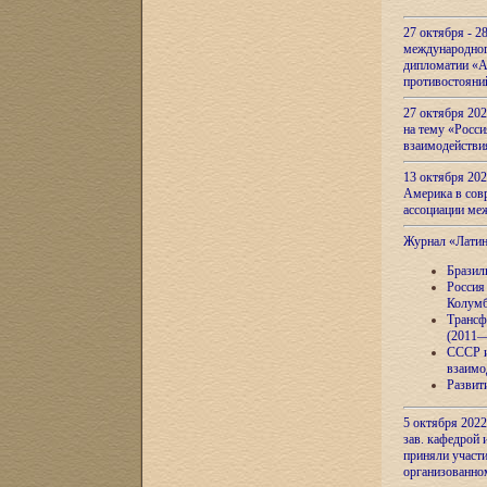
27 октября - 2
международног
дипломатии «А
противостояни
27 октября 20
на тему «Росси
взаимодействи
13 октября 202
Америка в сов
ассоциации ме
Журнал «Лати
Бразил
Россия
Колумб
Трансф
(2011—
СССР и
взаимо
Развит
5 октября 2022
зав. кафедрой
приняли участи
организованно