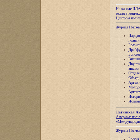
На канале ИЛА
океан в контек
Центром полит
Журнал
Iberoa
Парадо
полити
Бразил
Дрейфу
Болсон
Внешня
Двусто
анализ
Отдале
Объеди
Аргент
Молоде
Аргент
Истори
Испани
Латинская Ам
Америка: поли
«Международн
Журнал
Iberoa
Россия