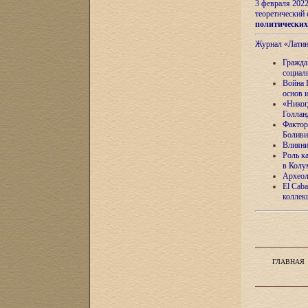
3 февраля 202
теоретический 
политически
Журнал «Лати
Гражда
социал
Война 
основ 
«Никог
Голлан
Фактор
Боливи
Влияни
Роль к
в Колу
Археол
El Caba
коллек
ГЛАВНАЯ