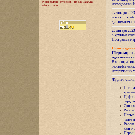
гиперссылка (hyperlink) на old.ilaran.ru
исследований 
обязательна.
27 января 2023
контексте глоб
дипломатическ
26 января 2023
в круглом сто
Программа ме
Новое издани
Ибероамерика
идентичности
В монографии 
географических
исторических 
Журнал «Лати
Президе
трудно
Цифров
паради
Соврем
Россия
Новые 
челове
Россия
культу
Перон: