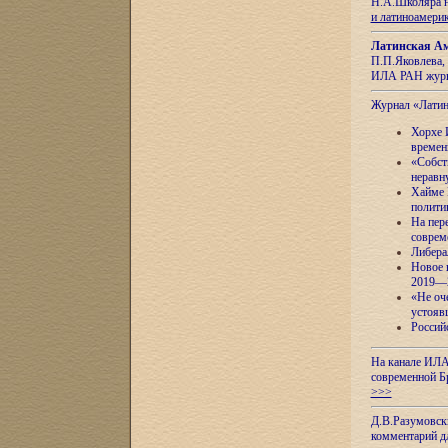
Н.А.Школяра н
и латиноамери
Латинская Ам
П.П.Яковлева, 
ИЛА РАН журн
Журнал «Лати
Хорхе 
времен
«Собст
неравн
Хайме 
полити
На пер
соврем
Либера
Новое 
2019—
«Не оч
устояв
Россий
На канале ИЛА
современной Б
>>>
Д.В.Разумовск
комментарий 