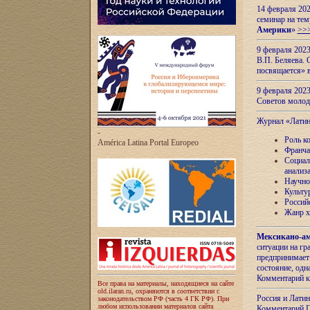
14 февраля 202
семинар на тем
Америки
»
>>
9 февраля 202
В.П. Беляева. 
посвящается» 
9 февраля 2023
Советов моло
Журнал «Лати
-
Роль к
América Latina Portal Europeo
Франча
Социал
анализ
Научно
Культу
Россий
Жанр х
Мексикано-ам
ситуации на г
предпринимает
состояние, одн
Комментарий к
Все права на материалы, находящиеся на сайте
old.ilaran.ru, охраняются в соответствии с
Россия и Лати
законодательством РФ (часть 4 ГК РФ). При
любом использовании материалов сайта
Комментарий П.