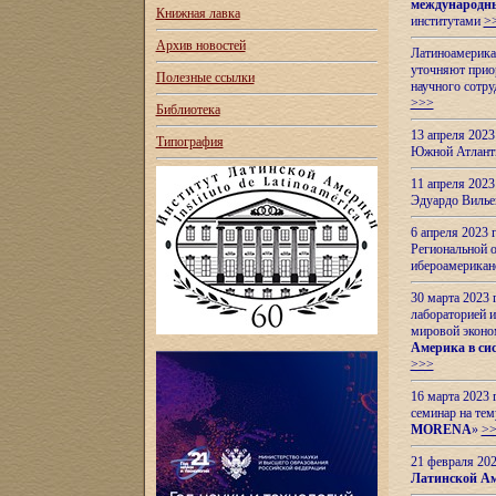
международн
Книжная лавка
институтами
>
Архив новостей
Латиноамерикан
уточняют приор
Полезные ссылки
научного сотр
>>>
Библиотека
13 апреля 202
Типография
Южной Атлант
11 апреля 202
Эдуардо Вилье
6 апреля 2023
Региональной 
ибероамерика
30 марта 2023
лабораторией и
мировой эконо
Америка в сис
>>>
16 марта 2023 
семинар на тем
MORENA
»
>
21 февраля 20
Латинской Ам