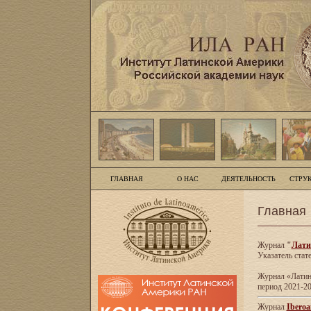
ГЛАВНАЯ
О НАС
ДЕЯТЕЛЬНОСТЬ
СТРУ
Главная
Журнал
"
Лати
Указатель стат
Журнал «Латинс
период 2021-20
Журнал
Iberoa