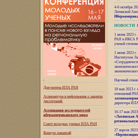
4-6 октября 20
Латинской Аме
Ибероамерика
НОВОСТИ 
1 июня 2023 г.
РАН и ИКСА РА
ученой степени
1 июня 2023 г
Институтом Ла
«Сотрудничеств
экономическог
экономическог
Научный семин
Документы ИЛА РАН
18 мая 2023 г
отношений РАН
Аспирантура и
информация о защитах
латиноамерик
диссертаций
директора ИЛА
Ассоциация исследователей
16-17 мая 202
ибероамериканского мира
«
Латинская Ам
региональную
Совет молодых ученых ИЛА РАН
27 апреля 2023
Конкурс вакансий
«
Перепозицио