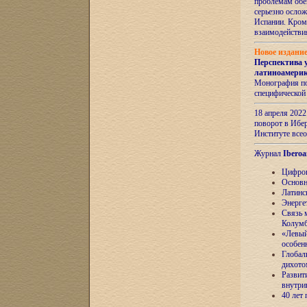
проблемам обе
серьезно ослож
Испании. Кром
взаимодейств
Новое издани
Перспектива 
латиноамери
Монография по
специфической
18 апреля 202
поворот в Ибер
Институте все
Журнал
Iberoa
Цифров
Основн
Латинс
Энерге
Связь 
Колум
«Левый
особен
Глобал
дихото
Развит
внутри
40 лет