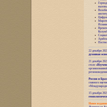
Горнод
вызов
Возобн
инстит
Цифров
Миротв
Испани
Времен
Колумб
Социал
Арабск
Постмо
22 декабря 20
духовная осн
21 декабря 20
столе
«Изучен
организованно
регионоведени
Россия и Бра
главного науч
«Международн
15 декабря 20
геополитическ
Новое издани