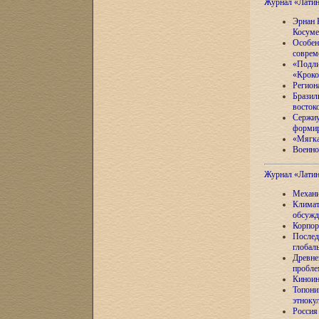
Журнал «Лати
Эрнан 
Косуме
Особен
соврем
«Подли
«Кроко
Регион
Бразил
восток
Сержиу
формир
«Мягка
Военно
Журнал «Лати
Механи
Климат
обсужд
Корпор
Послед
глобал
Древне
пробле
Киноин
Топони
этноку
Россия