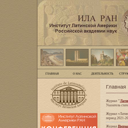
ГЛАВНАЯ
О НАС
ДЕЯТЕЛЬНОСТЬ
СТРУ
Главная
Журнал
"
Лати
Указатель стат
Журнал «Латинс
период 2021-20
Журнал
Iberoa