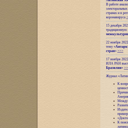
Латинская Ам
В работе анал
электоральных 
странах и в ре
коронавируса
15 декабря 20
традиционную
межкультурны
22 ноября 2022
тему «
Антаркт
стран
»
>>>
17 ноября 2022
ИЛА РАН высту
Бразилии
»
>>
Журнал «Лати
К вопр
ценнос
Причин
Амери
Междун
Развит
Издате
пример
«Докто
К поис
латино