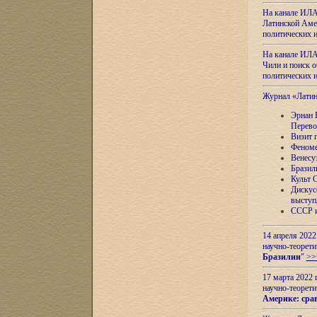
На канале ИЛА
Латинской Амер
политических
На канале ИЛА
Чили и поиск о
политических
Журнал «Лати
Эрнан 
Перево
Визит 
Феноме
Венесу
Бразил
Культ 
Дискус
выступ
СССР и
14 апреля 2022
научно-теорети
Бразилии
"
>>
17 марта 2022 
научно-теорети
Америке: сра