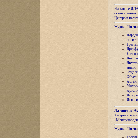
На канале ИЛА
океан в контек
Центром полит
Журнал
Iberoa
Парадо
полити
Бразил
Дрейфу
Болсон
Внешня
Двусто
анализ
Отдале
Объеди
Аргент
Молоде
Аргент
Истори
Испани
Латинская Ам
Америка: поли
«Международн
Журнал
Iberoa
Россия