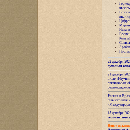
Горнод
вызов
Возобн
инстит
Цифров
Миротв
Испани
Времен
Колумб
Социал
Арабск
Постмо
22 декабря 20
духовная осн
21 декабря 20
столе
«Изучен
организованно
регионоведени
Россия и Бра
главного науч
«Международн
15 декабря 20
геополитическ
Новое издани