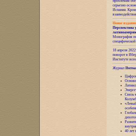
проблемам обе
серьезно ослож
Испании. Кром
взаимодейств
Новое издани
Перспектива 
латиноамери
Монография по
специфической
18 апреля 202
поворот в Ибер
Институте все
Журнал
Iberoa
Цифров
Основн
Латинс
Энерге
Связь 
Колум
«Левый
особен
Глобал
дихото
Развит
внутри
40 лет