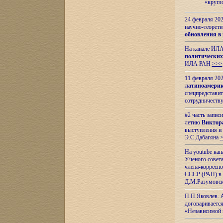
«кругл
24 февраля 202
научно-теорети
обновления в
На канале ИЛА
политических
ИЛА РАН
>>>
11 февраля 202
латиноамерик
спецпредстави
сотрудничест
#2 часть запис
летию
Виктор
выступления и
Э.С.Дабагяна
На youtube ка
Ученого совета
члена-корресп
СССР (РАН) в 1
Д.М.Разумовск
П.П.Яковлев.
договариваетс
«Независимой 