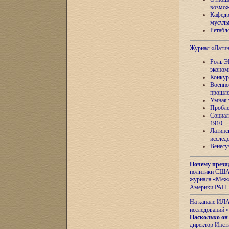
возмож
Кафедр
мусуль
Ретабло
Журнал «Лати
Роль Э
эконом
Конкур
Военно
прошло
Умная 
Пробле
Социал
1910—1
Латинс
исслед
Венесу
Почему прези
политики США 
журнала «Межд
Америки РАН
На канале ИЛА
исследований «
Насколько он
директор Инст