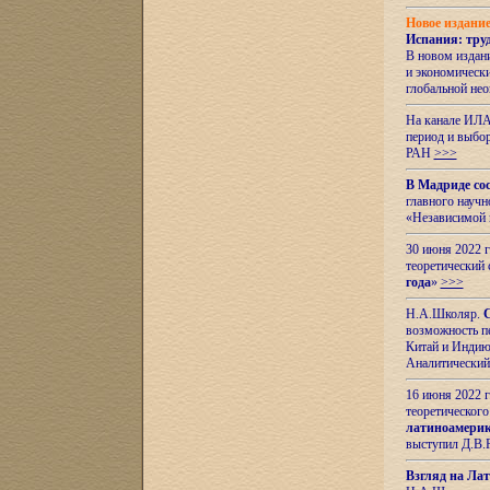
Новое издани
Испания: тру
В новом издан
и экономическ
глобальной не
На канале ИЛА
период и выбо
РАН
>>>
В Мадриде со
главного науч
«Независимой 
30 июня 2022 
теоретический 
года
»
>>>
Н.А.Школяр.
С
возможность пе
Китай и Индию,
Аналитический
16 июня 2022 г
теоретического
латиноамерик
выступил Д.В.
Взгляд на Ла