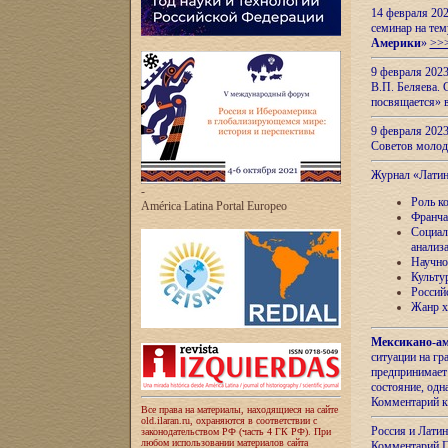
14 февраля 202
семинар на тем
Америки
»
>>
9 февраля 202
В.П. Беляева. 
посвящается» 
9 февраля 2023
Советов моло
Журнал «Лати
-
Роль к
América Latina Portal Europeo
Франча
Социал
анализ
Научно
Культу
Россий
Жанр х
Мексикано-ам
ситуации на г
предпринимает
состояние, одн
Комментарий к
Все права на материалы, находящиеся на сайте
old.ilaran.ru, охраняются в соответствии с
Россия и Лати
законодательством РФ (часть 4 ГК РФ). При
любом использовании материалов сайта
Комментарий П.