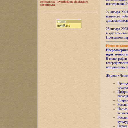
гиперссылка (hyperlink) на old.ilaran.ru
исследований 
обязательна.
27 января 2023
контексте глоб
дипломатическ
26 января 2023
в круглом сто
Программа ме
Новое издани
Ибероамерика
идентичности
В монографии 
географических
исторических 
Журнал «Лати
Президе
трудно
Цифров
паради
Соврем
Россия
Новые 
челове
Россия
культу
Перон: