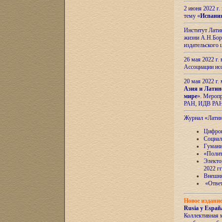
2 июня 2022 г
тему «
Испани
Институт Латин
жизни А.Н.Боро
издательского
26 мая 2022 г
Ассоциации ис
20 мая 2022 г.
Азия и Латин
мире
». Мероп
РАН, ИДВ РА
Журнал «Лати
Цифров
Социал
Гумани
«Полит
Электо
2022 гг
Внешняя
«Ответ
Новое издани
Rusia y España
Коллективная 