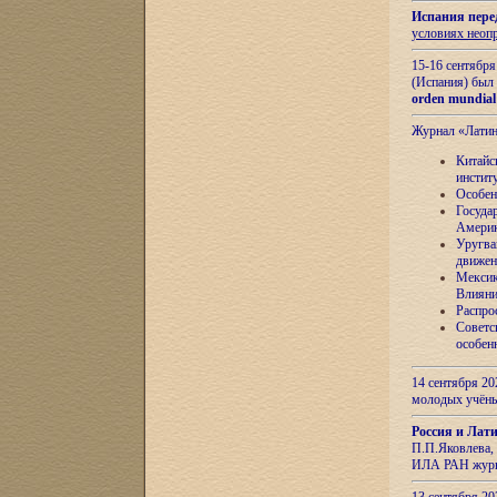
Испания пере
условиях неоп
15-16 сентябр
(Испания) был
orden mundial
Журнал «Лати
Китайс
инстит
Особен
Госуда
Амери
Уругва
движен
Мексик
Влияни
Распро
Советс
особен
14 сентября 20
молодых учён
Россия и Лат
П.П.Яковлева, 
ИЛА РАН журн