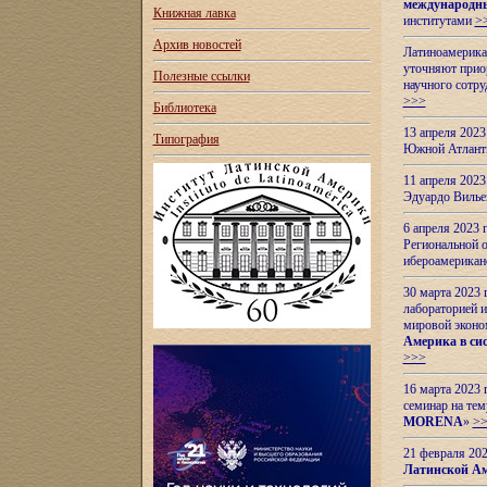
международн
Книжная лавка
институтами
>
Архив новостей
Латиноамерикан
уточняют приор
Полезные ссылки
научного сотр
>>>
Библиотека
13 апреля 202
Типография
Южной Атлант
11 апреля 202
Эдуардо Вилье
6 апреля 2023
Региональной 
ибероамерика
30 марта 2023
лабораторией и
мировой эконо
Америка в сис
>>>
16 марта 2023 
семинар на тем
MORENA
»
>
21 февраля 20
Латинской Ам