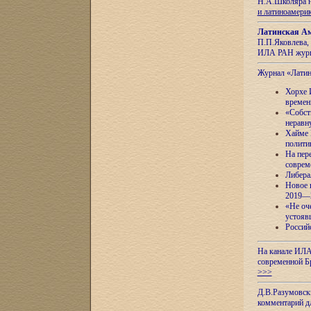
Н.А.Школяра н
и латиноамери
Латинская Ам
П.П.Яковлева, 
ИЛА РАН журн
Журнал «Лати
Хорхе 
времен
«Собст
неравн
Хайме 
полити
На пер
соврем
Либера
Новое 
2019—
«Не оч
устояв
Россий
На канале ИЛА
современной Б
>>>
Д.В.Разумовск
комментарий 