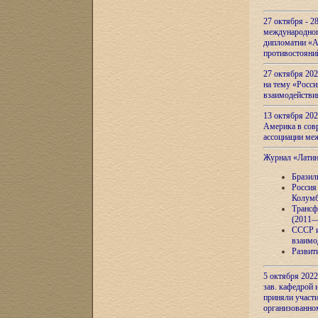
27 октября - 2
международног
дипломатии «А
противостояни
27 октября 20
на тему «Росси
взаимодействи
13 октября 202
Америка в сов
ассоциации ме
Журнал «Лати
Бразил
Россия
Колумб
Трансф
(2011—
СССР и
взаимо
Развит
5 октября 2022
зав. кафедрой
приняли участи
организованно