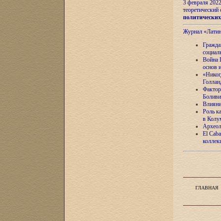
3 февраля 202
теоретический 
политически
Журнал «Лати
Гражда
социал
Война 
основ 
«Никог
Голлан
Фактор
Боливи
Влияни
Роль к
в Колу
Археол
El Caba
коллек
ГЛАВНАЯ