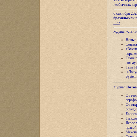
13 сентября 2
необычных кар
6 сентября 20
бразильской г
>>>
Журнал «Лати
Новые 
Социал
«Вакци
перспе
Такие 
коммун
Тема И
«Локус
System 
Журнал
Iberoa
От гео
перефо
От отк
объеди
Евросо
Типоло
Левое д
правой
Мексик
Отноше