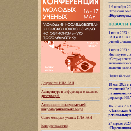
4-6 октября 20
Латинской Аме
Ибероамерика
НОВОСТИ 
1 июня 2023 г.
РАН и ИКСА РА
ученой степени
1 июня 2023 г
Институтом Ла
«Сотрудничеств
экономическог
экономическог
Научный семин
Документы ИЛА РАН
18 мая 2023 г
отношений РАН
Аспирантура и
информация о защитах
латиноамерик
диссертаций
директора ИЛА
Ассоциация исследователей
16-17 мая 202
ибероамериканского мира
«
Латинская Ам
региональную
Совет молодых ученых ИЛА РАН
27 апреля 2023
Конкурс вакансий
«
Перепозицио