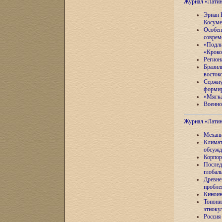
Журнал «Лати
Эрнан 
Косуме
Особен
соврем
«Подли
«Кроко
Регион
Бразил
восток
Сержиу
формир
«Мягка
Военно
Журнал «Лати
Механи
Климат
обсужд
Корпор
Послед
глобал
Древне
пробле
Киноин
Топони
этноку
Россия