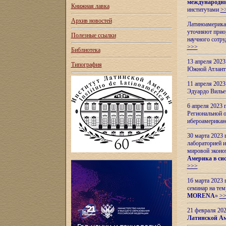
международн
Книжная лавка
институтами
>
Архив новостей
Латиноамерикан
уточняют приор
Полезные ссылки
научного сотр
>>>
Библиотека
13 апреля 202
Типография
Южной Атлант
11 апреля 202
Эдуардо Вилье
6 апреля 2023
Региональной 
ибероамерика
30 марта 2023
лабораторией и
мировой эконо
Америка в сис
>>>
16 марта 2023 
семинар на тем
MORENA
»
>
21 февраля 20
Латинской Ам