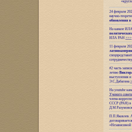
«кругл
24 февраля 202
научно-теорети
обновления в
На канале ИЛА
политических
ИЛА РАН
>>>
11 февраля 202
латиноамерик
спецпредстави
сотрудничест
#2 часть запис
летию
Виктор
выступления и
Э.С.Дабагяна
На youtube ка
Ученого совета
члена-корресп
СССР (РАН) в 1
Д.М.Разумовск
П.П.Яковлев.
договариваетс
«Независимой 