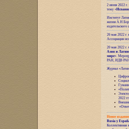
2 июня 2022 г
тему «
Испани
Институт Латин
жизни А.Н.Боро
издательского
26 мая 2022 г
Ассоциации ис
20 мая 2022 г.
Азия и Латин
мире
». Мероп
РАН, ИДВ РА
Журнал «Лати
Цифров
Социал
Гумани
«Полит
Электо
2022 гг
Внешняя
«Ответ
Новое издани
Rusia y España
Коллективная 