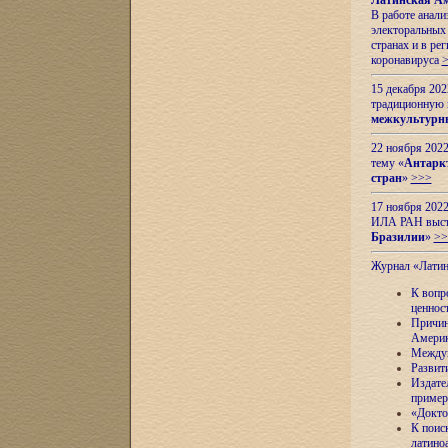
Латинская Ам
В работе анал
электоральных 
странах и в ре
коронавируса
15 декабря 20
традиционную
межкультурны
22 ноября 2022
тему «
Антаркт
стран
»
>>>
17 ноября 2022
ИЛА РАН высту
Бразилии
»
>>
Журнал «Лати
К вопр
ценнос
Причин
Амери
Междун
Развит
Издате
пример
«Докто
К поис
латино