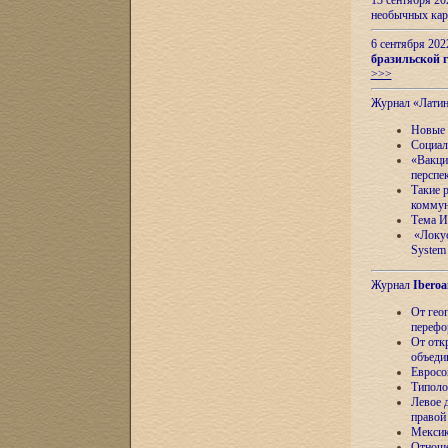
13 сентября 2
необычных кар
6 сентября 20
бразильской г
>>>
Журнал «Лати
Новые 
Социал
«Вакци
перспе
Такие 
коммун
Тема И
«Локус
System 
Журнал
Iberoa
От гео
перефо
От отк
объеди
Евросо
Типоло
Левое д
правой
Мексик
Отноше