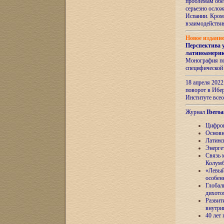
проблемам обе
серьезно ослож
Испании. Кром
взаимодейств
Новое издани
Перспектива 
латиноамери
Монография по
специфической
18 апреля 202
поворот в Ибер
Институте все
Журнал
Iberoa
Цифров
Основн
Латинс
Энерге
Связь 
Колум
«Левый
особен
Глобал
дихото
Развит
внутри
40 лет