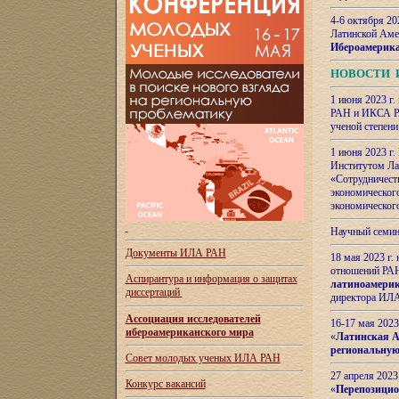
4-6 октября 20
Латинской Аме
Ибероамерика
НОВОСТИ 
1 июня 2023 г.
РАН и ИКСА РА
ученой степени
1 июня 2023 г
Институтом Ла
«Сотрудничеств
экономическог
экономическог
Научный семин
Документы ИЛА РАН
18 мая 2023 г
отношений РАН
Аспирантура и
информация о защитах
латиноамерик
диссертаций
директора ИЛА
Ассоциация исследователей
16-17 мая 202
ибероамериканского мира
«
Латинская Ам
региональную
Совет молодых ученых ИЛА РАН
27 апреля 2023
Конкурс вакансий
«
Перепозицио