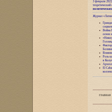
3 февраля 202
теоретический 
политически
Журнал «Лати
Гражда
социал
Война 
основ 
«Никог
Голлан
Фактор
Боливи
Влияни
Роль к
в Колу
Археол
El Caba
коллек
ГЛАВНАЯ