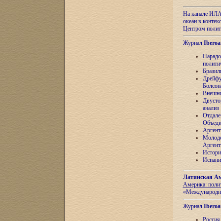
На канале ИЛА
океан в контек
Центром полит
Журнал
Iberoa
Парадо
полити
Бразил
Дрейфу
Болсон
Внешня
Двусто
анализ
Отдале
Объеди
Аргент
Молоде
Аргент
Истори
Испани
Латинская Ам
Америка: поли
«Международн
Журнал
Iberoa
Россия