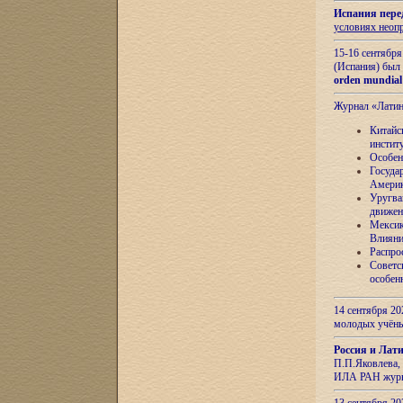
Испания пере
условиях неоп
15-16 сентябр
(Испания) был
orden mundial
Журнал «Лати
Китайс
инстит
Особен
Госуда
Амери
Уругва
движен
Мексик
Влияни
Распро
Советс
особен
14 сентября 20
молодых учён
Россия и Лат
П.П.Яковлева, 
ИЛА РАН журн