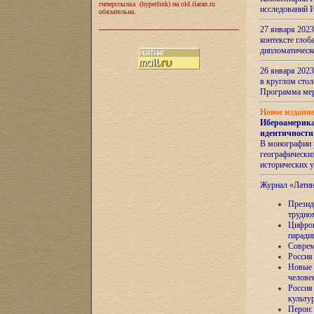
гиперссылка (hyperlink) на old.ilaran.ru
исследований 
обязательна.
27 января 2023
контексте глоб
дипломатическ
26 января 2023
в круглом сто
Программа ме
Новое издани
Ибероамерика
идентичности
В монографии 
географических
исторических 
Журнал «Лати
Президе
трудно
Цифров
паради
Соврем
Россия
Новые 
челове
Россия
культу
Перон: