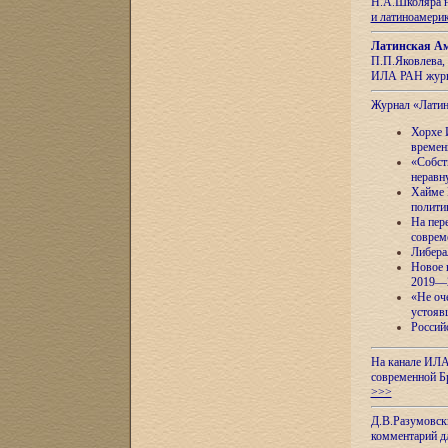
Н.А.Школяра н
и латиноамери
Латинская Ам
П.П.Яковлева, 
ИЛА РАН журн
Журнал «Лати
Хорхе 
времен
«Собст
неравн
Хайме 
полити
На пер
соврем
Либера
Новое 
2019—
«Не оч
устояв
Россий
На канале ИЛА
современной Б
>>>
Д.В.Разумовск
комментарий 