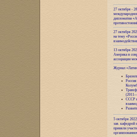
27 октября - 2
международног
дипломатии «А
противостояни
27 октября 20
на тему «Росси
взаимодействи
13 октября 202
Америка в сов
ассоциации ме
Журнал «Лати
Бразил
Россия
Колумб
Трансф
(2011—
СССР и
взаимо
Развит
5 октября 2022
зав. кафедрой
приняли участи
организованно