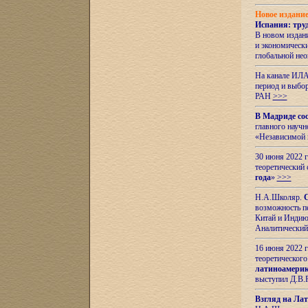
Новое издани
Испания: тру
В новом издан
и экономическ
глобальной не
На канале ИЛА
период и выбо
РАН
>>>
В Мадриде со
главного науч
«Независимой 
30 июня 2022 
теоретический 
года
»
>>>
Н.А.Школяр.
С
возможность пе
Китай и Индию,
Аналитический
16 июня 2022 г
теоретического
латиноамерик
выступил Д.В.
Взгляд на Ла