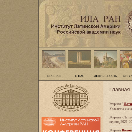
ГЛАВНАЯ
О НАС
ДЕЯТЕЛЬНОСТЬ
СТРУ
Главная
Журнал
"
Лати
Указатель стат
Журнал «Латинс
период 2021-20
Журнал
Iberoa