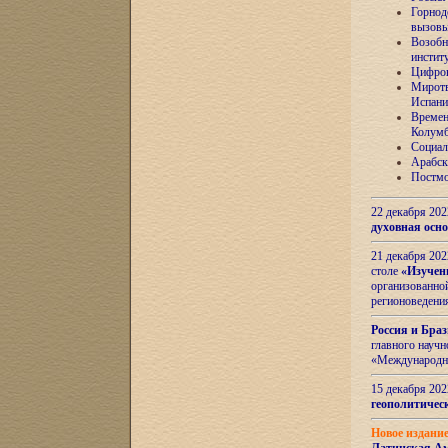
Горнод
вызов
Возобн
инстит
Цифров
Миротв
Испани
Времен
Колумб
Социал
Арабск
Постмо
22 декабря 20
духовная осн
21 декабря 20
столе
«Изучен
организованно
регионоведени
Россия и Бра
главного науч
«Международн
15 декабря 20
геополитическ
Новое издани