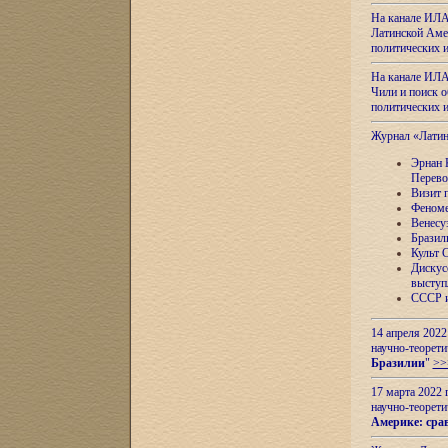
На канале ИЛА
Латинской Амер
политических
На канале ИЛА
Чили и поиск о
политических
Журнал «Лати
Эрнан 
Перево
Визит 
Феноме
Венесу
Бразил
Культ 
Дискус
выступ
СССР и
14 апреля 2022
научно-теорети
Бразилии
"
>>
17 марта 2022 
научно-теорети
Америке: сра