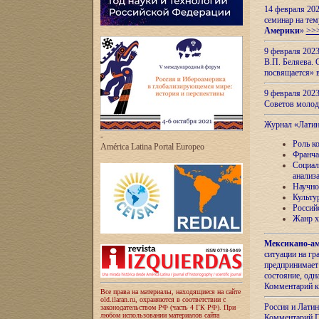
14 февраля 202
семинар на тем
Америки
»
>>
9 февраля 202
В.П. Беляева. 
посвящается» 
9 февраля 2023
Советов моло
Журнал «Лати
-
Роль к
América Latina Portal Europeo
Франча
Социал
анализ
Научно
Культу
Россий
Жанр х
Мексикано-ам
ситуации на г
предпринимает
состояние, одн
Комментарий к
Все права на материалы, находящиеся на сайте
old.ilaran.ru, охраняются в соответствии с
Россия и Лати
законодательством РФ (часть 4 ГК РФ). При
любом использовании материалов сайта
Комментарий П.