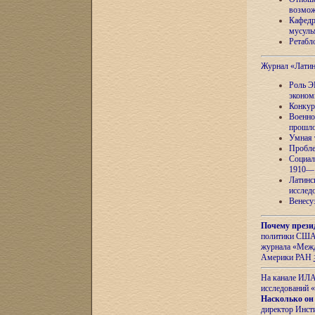
возмож
Кафедр
мусуль
Ретабло
Журнал «Лати
Роль Э
эконом
Конкур
Военно
прошло
Умная 
Пробле
Социал
1910—1
Латинс
исслед
Венесу
Почему прези
политики США 
журнала «Межд
Америки РАН
На канале ИЛА
исследований «
Насколько он
директор Инст