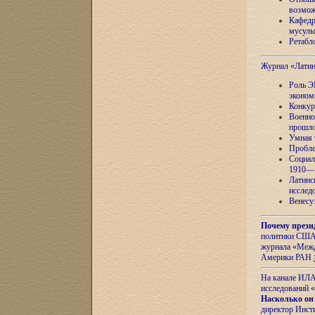
возмож
Кафедр
мусуль
Ретабло
Журнал «Лати
Роль Э
эконом
Конкур
Военно
прошло
Умная 
Пробле
Социал
1910—1
Латинс
исслед
Венесу
Почему прези
политики США 
журнала «Межд
Америки РАН
На канале ИЛА
исследований «
Насколько он
директор Инст