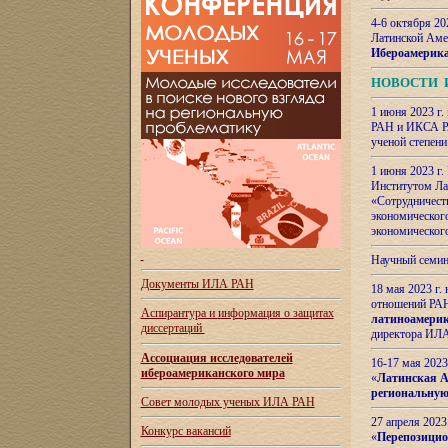
4-6 октября 20
Латинской Аме
Ибероамерика
НОВОСТИ 
1 июня 2023 г.
РАН и ИКСА РА
ученой степени
1 июня 2023 г
Институтом Ла
«Сотрудничеств
экономическог
экономическог
Научный семин
Документы ИЛА РАН
18 мая 2023 г
отношений РАН
Аспирантура и
информация о защитах
латиноамерик
диссертаций
директора ИЛА
Ассоциация исследователей
16-17 мая 202
ибероамериканского мира
«
Латинская Ам
региональную
Совет молодых ученых ИЛА РАН
27 апреля 2023
Конкурс вакансий
«
Перепозицио