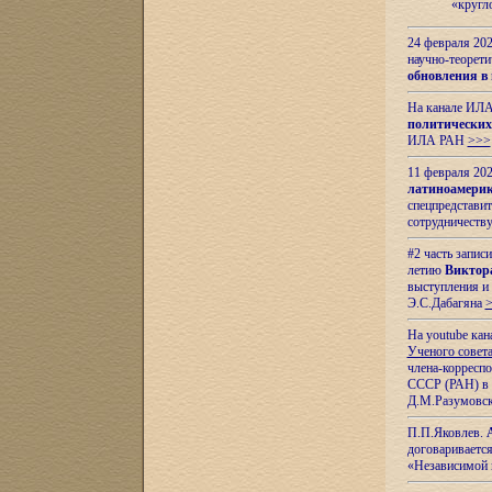
«кругл
24 февраля 202
научно-теорети
обновления в
На канале ИЛА
политических
ИЛА РАН
>>>
11 февраля 202
латиноамерик
спецпредстави
сотрудничест
#2 часть запис
летию
Виктор
выступления и
Э.С.Дабагяна
На youtube ка
Ученого совета
члена-корресп
СССР (РАН) в 1
Д.М.Разумовск
П.П.Яковлев.
договариваетс
«Независимой 