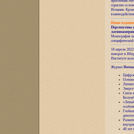
проблемам обе
серьезно ослож
Испании. Кром
взаимодейств
Новое издани
Перспектива 
латиноамери
Монография по
специфической
18 апреля 202
поворот в Ибер
Институте все
Журнал
Iberoa
Цифров
Основн
Латинс
Энерге
Связь 
Колум
«Левый
особен
Глобал
дихото
Развит
внутри
40 лет