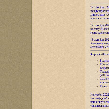
27 октября - 2
международног
дипломатии «А
противостояни
27 октября 20
на тему «Росси
взаимодействи
13 октября 202
Америка в сов
ассоциации ме
Журнал «Лати
Бразил
Россия
Колумб
Трансф
(2011—
СССР и
взаимо
Развит
5 октября 2022
зав. кафедрой
приняли участи
организованно