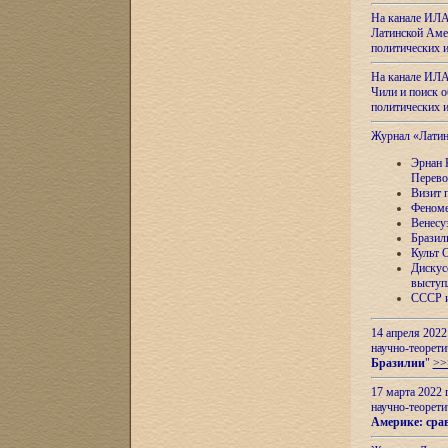
На канале ИЛА
Латинской Амер
политических
На канале ИЛА
Чили и поиск о
политических
Журнал «Лати
Эрнан 
Перево
Визит 
Феноме
Венесу
Бразил
Культ 
Дискус
выступ
СССР и
14 апреля 2022
научно-теорети
Бразилии
"
>>
17 марта 2022 
научно-теорети
Америке: сра