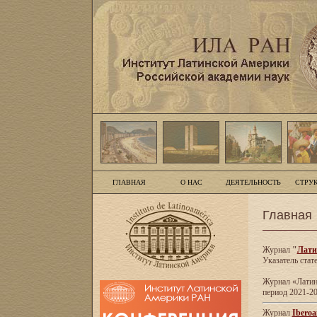
ГЛАВНАЯ
О НАС
ДЕЯТЕЛЬНОСТЬ
СТРУ
Главная
Журнал
"
Лати
Указатель стат
Журнал «Латинс
период 2021-20
Журнал
Iberoa