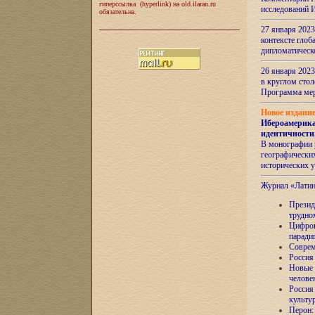
гиперссылка (hyperlink) на old.ilaran.ru
исследований 
обязательна.
27 января 2023
контексте глоб
дипломатическ
26 января 2023
в круглом сто
Программа ме
Новое издани
Ибероамерика
идентичности
В монографии 
географических
исторических 
Журнал «Лати
Президе
трудно
Цифров
паради
Соврем
Россия
Новые 
челове
Россия
культу
Перон: