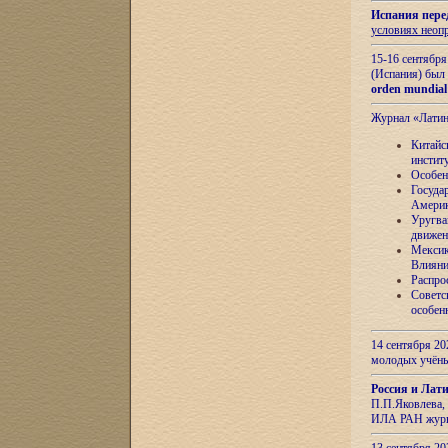
Испания пере
условиях неоп
15-16 сентябр
(Испания) был
orden mundial
Журнал «Лати
Китайс
инстит
Особен
Госуда
Амери
Уругва
движен
Мексик
Влияни
Распро
Советс
особен
14 сентября 20
молодых учён
Россия и Лат
П.П.Яковлева, 
ИЛА РАН журн