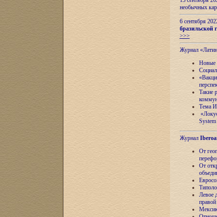
13 сентября 2
необычных кар
6 сентября 20
бразильской г
>>>
Журнал «Лати
Новые 
Социал
«Вакци
перспе
Такие 
коммун
Тема И
«Локус
System 
Журнал
Iberoa
От гео
перефо
От отк
объеди
Евросо
Типоло
Левое д
правой
Мексик
Отноше