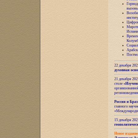
Горнод
вызов
Возобн
инстит
Цифров
Миротв
Испани
Времен
Колумб
Социал
Арабск
Постмо
22 декабря 20
духовная осн
21 декабря 20
столе
«Изучен
организованно
регионоведени
Россия и Бра
главного науч
«Международн
15 декабря 20
геополитическ
Новое издани