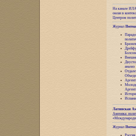
На канале ИЛА
океан в контек
Центром полит
Журнал
Iberoa
Парадо
полити
Бразил
Дрейфу
Болсон
Внешня
Двусто
анализ
Отдале
Объеди
Аргент
Молоде
Аргент
Истори
Испани
Латинская Ам
Америка: поли
«Международн
Журнал
Iberoa
Россия