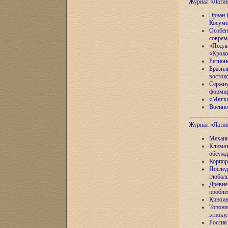
Журнал «Лати
Эрнан 
Косуме
Особен
соврем
«Подли
«Кроко
Регион
Бразил
восток
Сержиу
формир
«Мягка
Военно
Журнал «Лати
Механи
Климат
обсужд
Корпор
Послед
глобал
Древне
пробле
Киноин
Топони
этноку
Россия