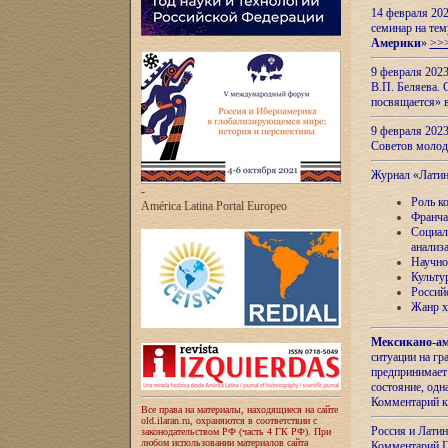
14 февраля 202
семинар на тем
Америки
»
>>
9 февраля 202
В.П. Беляева. 
посвящается» 
9 февраля 2023
Советов моло
Журнал «Лати
-
Роль к
América Latina Portal Europeo
Франча
Социал
анализ
Научно
Культу
Россий
Жанр х
Мексикано-ам
ситуации на г
предпринимает
состояние, одн
Комментарий к
Все права на материалы, находящиеся на сайте
old.ilaran.ru, охраняются в соответствии с
Россия и Лати
законодательством РФ (часть 4 ГК РФ). При
любом использовании материалов сайта
Комментарий П.