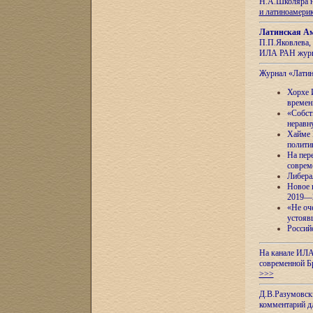
Н.А.Школяра н
и латиноамери
Латинская Ам
П.П.Яковлева, 
ИЛА РАН журн
Журнал «Лати
Хорхе 
времен
«Собст
неравн
Хайме 
полити
На пер
соврем
Либера
Новое 
2019—
«Не оч
устояв
Россий
На канале ИЛА
современной Б
>>>
Д.В.Разумовск
комментарий 