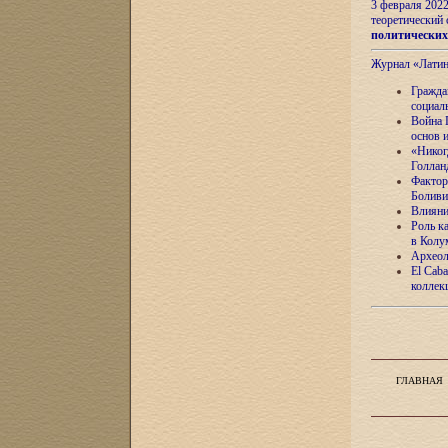
3 февраля 202
теоретический 
политически
Журнал «Лати
Гражда
социал
Война 
основ 
«Никог
Голлан
Фактор
Боливи
Влияни
Роль к
в Колу
Археол
El Caba
коллек
ГЛАВНАЯ