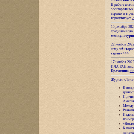
Латинская Ам
В работе анал
электоральных 
странах и в ре
коронавируса
15 декабря 20
традиционную
межкультурны
22 ноября 2022
тему «
Антаркт
стран
»
>>>
17 ноября 2022
ИЛА РАН высту
Бразилии
»
>>
Журнал «Лати
К вопр
ценнос
Причин
Амери
Междун
Развит
Издате
пример
«Докто
К поис
латино