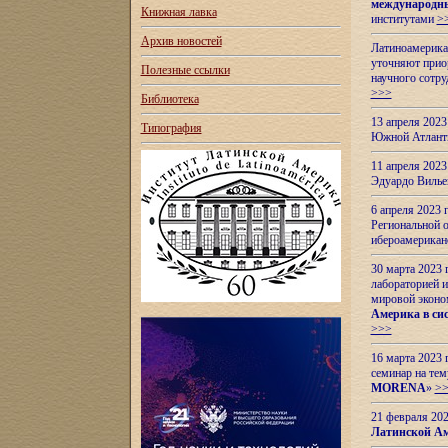
международн
Книжная лавка
институтами
>
Архив новостей
Латиноамерикан
уточняют приор
Полезные ссылки
научного сотр
>>>
Библиотека
13 апреля 202
Типография
Южной Атлант
11 апреля 202
Эдуардо Вилье
6 апреля 2023
Региональной 
ибероамерика
30 марта 2023
лабораторией и
мировой эконо
Америка в сис
>>>
16 марта 2023 
семинар на тем
MORENA
»
>
21 февраля 20
Латинской Ам