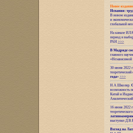
Новое издани
Испания: тру
В новом издан
и экономическ
глобальной не
На канале ИЛА
период и выбо
РАН
>>>
В Мадриде со
главного науч
«Независимой 
30 июня 2022 
теоретический 
года
»
>>>
Н.А.Школяр.
С
возможность пе
Китай и Индию,
Аналитический
16 июня 2022 г
теоретического
латиноамерик
выступил Д.В.
Взгляд на Ла