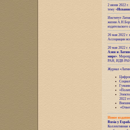
2 июня 2022 г
тему «
Испани
Институт Латин
жизни А.Н.Боро
издательского
26 мая 2022 г
Ассоциации ис
20 мая 2022 г.
Азия и Латин
мире
». Мероп
РАН, ИДВ РА
Журнал «Лати
Цифров
Социал
Гумани
«Полит
Электо
2022 гг
Внешняя
«Ответ
Новое издани
Rusia y España
Коллективная 