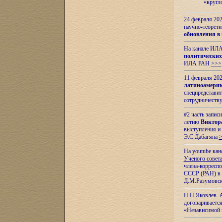
«кругл
24 февраля 202
научно-теорети
обновления в
На канале ИЛА
политических
ИЛА РАН
>>>
11 февраля 202
латиноамерик
спецпредстави
сотрудничест
#2 часть запис
летию
Виктор
выступления и
Э.С.Дабагяна
На youtube ка
Ученого совета
члена-корресп
СССР (РАН) в 1
Д.М.Разумовск
П.П.Яковлев.
договариваетс
«Независимой 