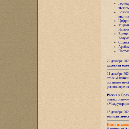
Горнод
вызов
Возобн
инстит
Цифров
Миротв
Испани
Времен
Колумб
Социал
Арабск
Постмо
22 декабря 20
духовная осн
21 декабря 20
столе
«Изучен
организованно
регионоведени
Россия и Бра
главного науч
«Международн
15 декабря 20
геополитическ
Новое издани