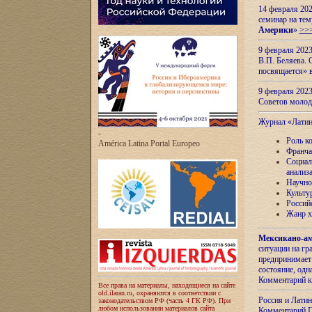
14 февраля 202
семинар на тем
Америки
»
>>
9 февраля 202
В.П. Беляева. 
посвящается» 
9 февраля 2023
Советов моло
Журнал «Лати
-
Роль к
América Latina Portal Europeo
Франча
Социал
анализ
Научно
Культу
Россий
Жанр х
Мексикано-ам
ситуации на г
предпринимает
состояние, одн
Комментарий к
Все права на материалы, находящиеся на сайте
old.ilaran.ru, охраняются в соответствии с
Россия и Лати
законодательством РФ (часть 4 ГК РФ). При
любом использовании материалов сайта
Комментарий П.