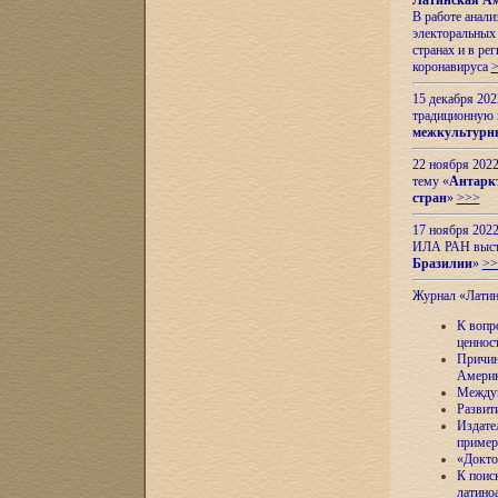
Латинская Ам
В работе анал
электоральных 
странах и в ре
коронавируса
15 декабря 20
традиционную
межкультурны
22 ноября 2022
тему «
Антаркт
стран
»
>>>
17 ноября 2022
ИЛА РАН высту
Бразилии
»
>>
Журнал «Лати
К вопр
ценнос
Причин
Амери
Междун
Развит
Издате
пример
«Докто
К поис
латино