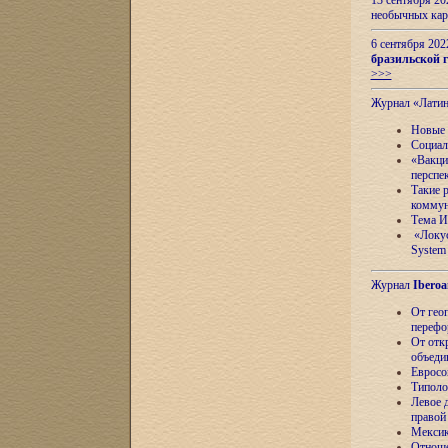
13 сентября 2
необычных кар
6 сентября 20
бразильской г
>>>
Журнал «Лати
Новые 
Социал
«Вакци
перспе
Такие 
коммун
Тема И
«Локус
System 
Журнал
Iberoa
От гео
перефо
От отк
объеди
Евросо
Типоло
Левое д
правой
Мексик
Отноше