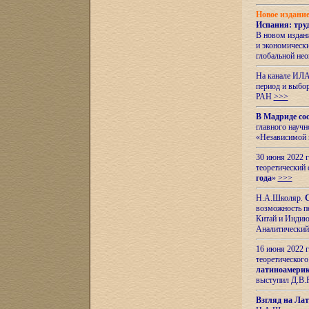
Новое издани
Испания: тру
В новом издан
и экономическ
глобальной не
На канале ИЛА
период и выбо
РАН
>>>
В Мадриде со
главного науч
«Независимой 
30 июня 2022 
теоретический 
года
»
>>>
Н.А.Школяр.
С
возможность пе
Китай и Индию,
Аналитический
16 июня 2022 г
теоретического
латиноамерик
выступил Д.В.
Взгляд на Ла