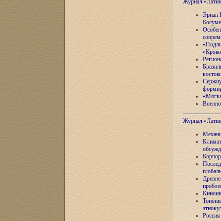
Журнал «Лати
Эрнан 
Косуме
Особен
соврем
«Подли
«Кроко
Регион
Бразил
восток
Сержиу
формир
«Мягка
Военно
Журнал «Лати
Механи
Климат
обсужд
Корпор
Послед
глобал
Древне
пробле
Киноин
Топони
этноку
Россия