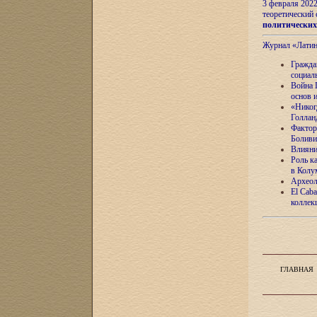
3 февраля 202
теоретический 
политически
Журнал «Лати
Гражда
социал
Война 
основ 
«Никог
Голлан
Фактор
Боливи
Влияни
Роль к
в Колу
Археол
El Caba
коллек
ГЛАВНАЯ