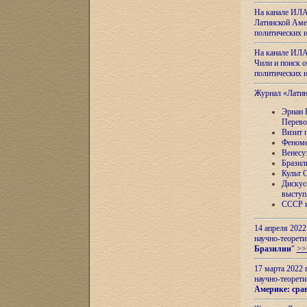
На канале ИЛА
Латинской Амер
политических
На канале ИЛА
Чили и поиск о
политических
Журнал «Лати
Эрнан 
Перево
Визит 
Феноме
Венесу
Бразил
Культ 
Дискус
выступ
СССР и
14 апреля 2022
научно-теорети
Бразилии
"
>>
17 марта 2022 
научно-теорети
Америке: сра