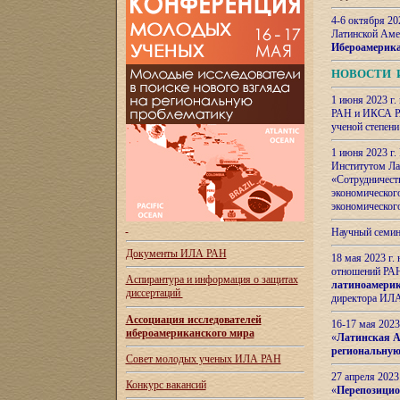
4-6 октября 20
Латинской Аме
Ибероамерика
НОВОСТИ 
1 июня 2023 г.
РАН и ИКСА РА
ученой степени
1 июня 2023 г
Институтом Ла
«Сотрудничеств
экономическог
экономическог
Научный семин
Документы ИЛА РАН
18 мая 2023 г
отношений РАН
Аспирантура и
информация о защитах
латиноамерик
диссертаций
директора ИЛА
Ассоциация исследователей
16-17 мая 202
ибероамериканского мира
«
Латинская Ам
региональную
Совет молодых ученых ИЛА РАН
27 апреля 2023
Конкурс вакансий
«
Перепозицио