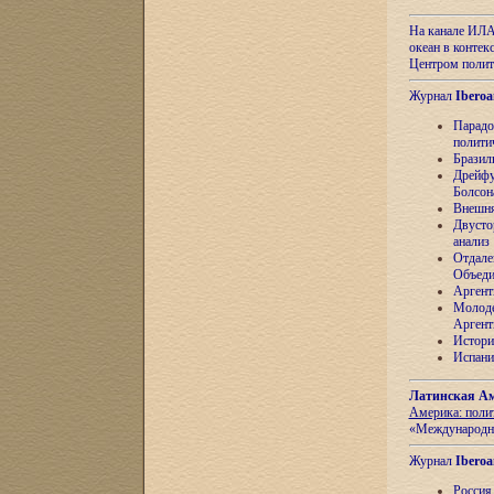
На канале ИЛА
океан в контек
Центром полит
Журнал
Iberoa
Парадо
полити
Бразил
Дрейфу
Болсон
Внешня
Двусто
анализ
Отдале
Объеди
Аргент
Молоде
Аргент
Истори
Испани
Латинская Ам
Америка: поли
«Международн
Журнал
Iberoa
Россия