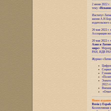
2 июня 2022 г
тему «
Испани
Институт Латин
жизни А.Н.Боро
издательского
26 мая 2022 г
Ассоциации ис
20 мая 2022 г.
Азия и Латин
мире
». Мероп
РАН, ИДВ РА
Журнал «Лати
Цифров
Социал
Гумани
«Полит
Электо
2022 гг
Внешняя
«Ответ
Новое издани
Rusia y España
Коллективная 