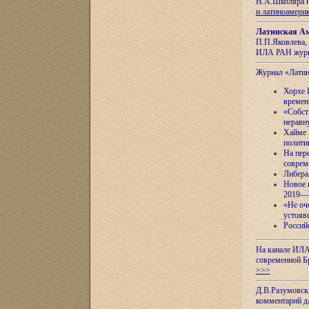
Н.А.Школяра н
и латиноамери
Латинская Ам
П.П.Яковлева, 
ИЛА РАН журн
Журнал «Лати
Хорхе 
времен
«Собст
неравн
Хайме 
полити
На пер
соврем
Либера
Новое 
2019—
«Не оч
устояв
Россий
На канале ИЛА
современной Б
>>>
Д.В.Разумовск
комментарий 