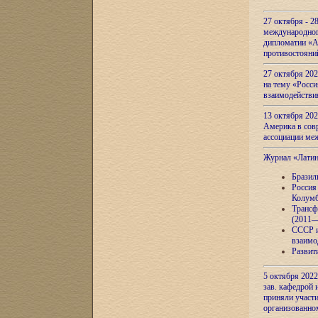
27 октября - 2
международног
дипломатии «А
противостояни
27 октября 20
на тему «Росси
взаимодействи
13 октября 202
Америка в сов
ассоциации ме
Журнал «Лати
Бразил
Россия
Колумб
Трансф
(2011—
СССР и
взаимо
Развит
5 октября 2022
зав. кафедрой
приняли участи
организованно