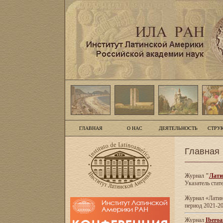
ГЛАВНАЯ
О НАС
ДЕЯТЕЛЬНОСТЬ
СТРУ
Главная
Журнал
"
Лати
Указатель стат
Журнал «Латинс
период 2021-20
Журнал
Iberoa