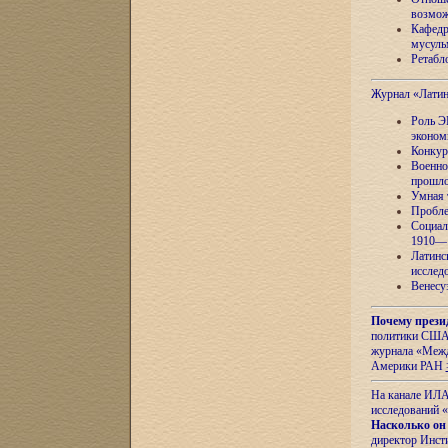
возмож
Кафедр
мусуль
Ретабло
Журнал «Лати
Роль Э
эконом
Конкур
Военно
прошло
Умная 
Пробле
Социал
1910—1
Латинс
исслед
Венесу
Почему прези
политики США 
журнала «Межд
Америки РАН
На канале ИЛА
исследований «
Насколько он
директор Инст