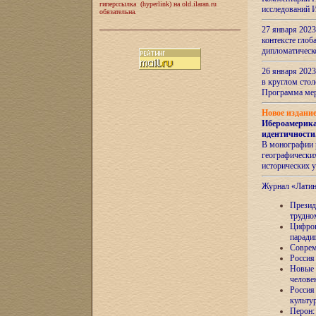
гиперссылка (hyperlink) на old.ilaran.ru
исследований 
обязательна.
27 января 2023
контексте глоб
дипломатическ
26 января 2023
в круглом сто
Программа ме
Новое издани
Ибероамерика
идентичности
В монографии 
географических
исторических 
Журнал «Лати
Президе
трудно
Цифров
паради
Соврем
Россия
Новые 
челове
Россия
культу
Перон: