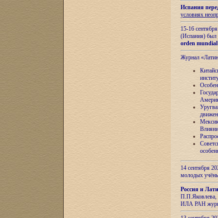
Испания пере
условиях неоп
15-16 сентябр
(Испания) был
orden mundial
Журнал «Лати
Китайс
инстит
Особен
Госуда
Амери
Уругва
движен
Мексик
Влияни
Распро
Советс
особен
14 сентября 20
молодых учён
Россия и Лат
П.П.Яковлева, 
ИЛА РАН журн