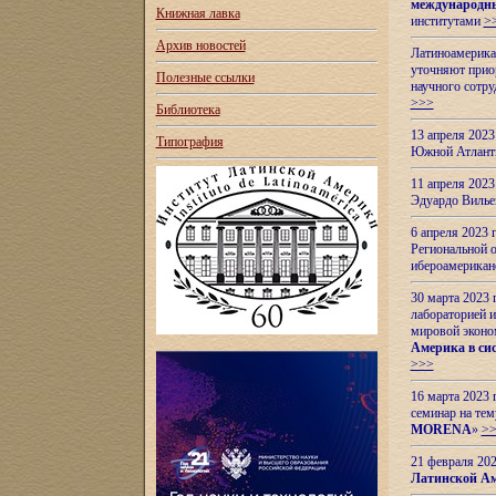
международн
Книжная лавка
институтами
>
Архив новостей
Латиноамерикан
уточняют приор
Полезные ссылки
научного сотр
>>>
Библиотека
13 апреля 202
Типография
Южной Атлант
11 апреля 202
Эдуардо Вилье
6 апреля 2023
Региональной 
ибероамерика
30 марта 2023
лабораторией и
мировой эконо
Америка в сис
>>>
16 марта 2023 
семинар на тем
MORENA
»
>
21 февраля 20
Латинской Ам