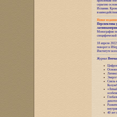
проблемам обе
серьезно ослож
Испании. Кром
взаимодейств
Новое издани
Перспектива 
латиноамери
Монография по
специфической
18 апреля 202
поворот в Ибер
Институте все
Журнал
Iberoa
Цифров
Основн
Латинс
Энерге
Связь 
Колум
«Левый
особен
Глобал
дихото
Развит
внутри
40 лет