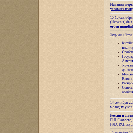
Испания пере
условиях неоп
15-16 сентябр
(Испания) был
orden mundial
Журнал «Лати
Китайс
инстит
Особен
Госуда
Амери
Уругва
движен
Мексик
Влияни
Распро
Советс
особен
14 сентября 20
молодых учён
Россия и Лат
П.П.Яковлева, 
ИЛА РАН журн