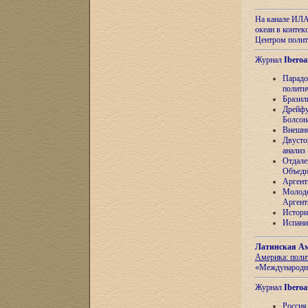
На канале ИЛА
океан в контек
Центром полит
Журнал
Iberoa
Парадо
полити
Бразил
Дрейфу
Болсон
Внешня
Двусто
анализ
Отдале
Объеди
Аргент
Молоде
Аргент
Истори
Испани
Латинская Ам
Америка: поли
«Международн
Журнал
Iberoa
Россия