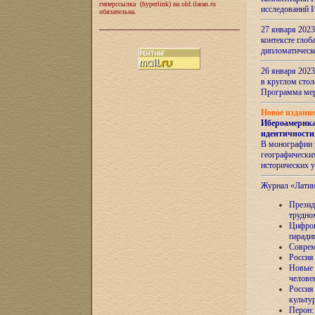
гиперссылка (hyperlink) на old.ilaran.ru
исследований 
обязательна.
27 января 2023
контексте глоб
дипломатическ
26 января 2023
в круглом сто
Программа ме
Новое издани
Ибероамерика
идентичности
В монографии 
географических
исторических 
Журнал «Лати
Президе
трудно
Цифров
паради
Соврем
Россия
Новые 
челове
Россия
культу
Перон: