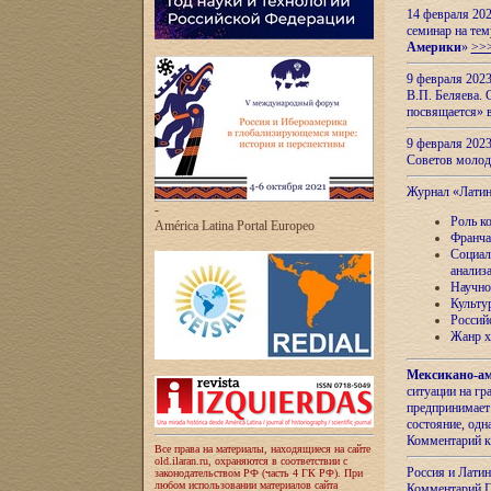
14 февраля 202
семинар на тем
Америки
»
>>
9 февраля 202
В.П. Беляева. 
посвящается» 
9 февраля 2023
Советов моло
Журнал «Лати
-
Роль к
América Latina Portal Europeo
Франча
Социал
анализ
Научно
Культу
Россий
Жанр х
Мексикано-ам
ситуации на г
предпринимает
состояние, одн
Комментарий к
Все права на материалы, находящиеся на сайте
old.ilaran.ru, охраняются в соответствии с
Россия и Лати
законодательством РФ (часть 4 ГК РФ). При
любом использовании материалов сайта
Комментарий П.