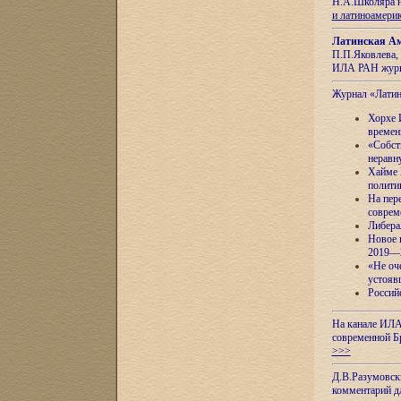
Н.А.Школяра н
и латиноамери
Латинская Ам
П.П.Яковлева, 
ИЛА РАН журн
Журнал «Лати
Хорхе 
времен
«Собст
неравн
Хайме 
полити
На пер
соврем
Либера
Новое 
2019—
«Не оч
устояв
Россий
На канале ИЛА
современной Б
>>>
Д.В.Разумовск
комментарий 