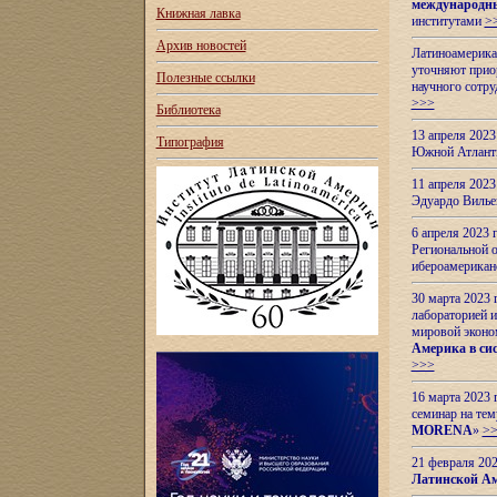
международн
Книжная лавка
институтами
>
Архив новостей
Латиноамерикан
уточняют приор
Полезные ссылки
научного сотр
>>>
Библиотека
13 апреля 202
Типография
Южной Атлант
11 апреля 202
Эдуардо Вилье
6 апреля 2023
Региональной 
ибероамерика
30 марта 2023
лабораторией и
мировой эконо
Америка в сис
>>>
16 марта 2023 
семинар на тем
MORENA
»
>
21 февраля 20
Латинской Ам