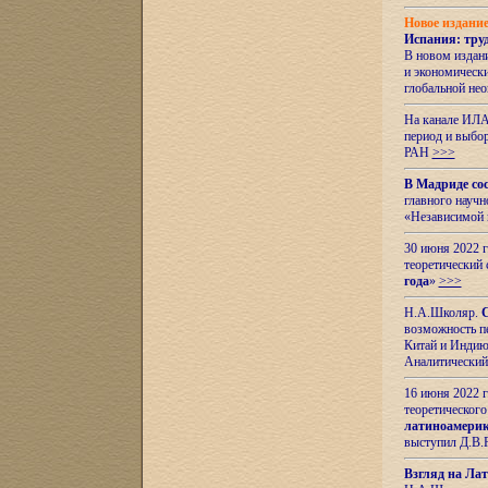
Новое издани
Испания: тру
В новом издан
и экономическ
глобальной не
На канале ИЛА
период и выбо
РАН
>>>
В Мадриде со
главного науч
«Независимой 
30 июня 2022 
теоретический 
года
»
>>>
Н.А.Школяр.
С
возможность пе
Китай и Индию,
Аналитический
16 июня 2022 г
теоретического
латиноамерик
выступил Д.В.
Взгляд на Ла