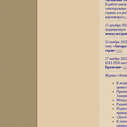
Латинская Ам
В работе анал
электоральных 
странах и в ре
коронавируса
15 декабря 20
традиционную
межкультурны
22 ноября 2022
тему «
Антаркт
стран
»
>>>
17 ноября 2022
ИЛА РАН высту
Бразилии
»
>>
Журнал «Лати
К вопр
ценнос
Причин
Амери
Междун
Развит
Издате
пример
«Докто
К поис
латино