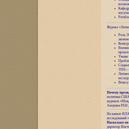
возмож
Кафедр
мусуль
Ретабло
Журнал «Лати
Роль Э
эконом
Конкур
Военно
прошло
Умная 
Пробле
Социал
1910—1
Латинс
исслед
Венесу
Почему прези
политики США 
журнала «Межд
Америки РАН
На канале ИЛА
исследований «
Насколько он
директор Инст