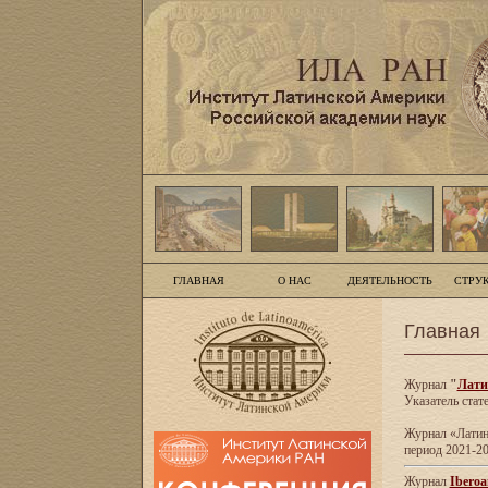
ГЛАВНАЯ
О НАС
ДЕЯТЕЛЬНОСТЬ
СТРУ
Главная
Журнал
"
Лати
Указатель стат
Журнал «Латинс
период 2021-20
Журнал
Iberoa