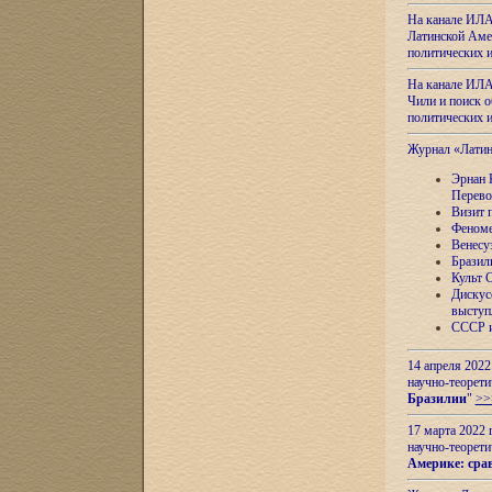
На канале ИЛА
Латинской Амер
политических
На канале ИЛА
Чили и поиск о
политических
Журнал «Лати
Эрнан 
Перево
Визит 
Феноме
Венесу
Бразил
Культ 
Дискус
выступ
СССР и
14 апреля 2022
научно-теорети
Бразилии
"
>>
17 марта 2022 
научно-теорети
Америке: сра