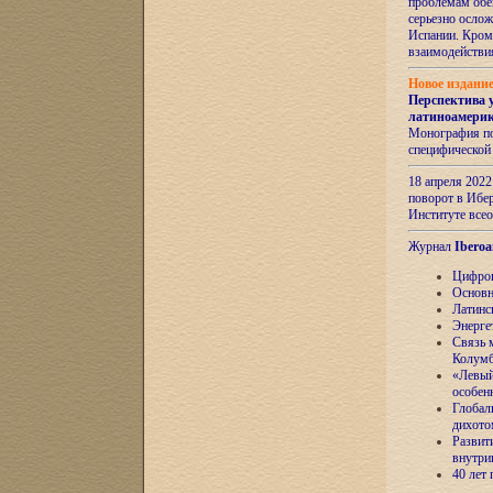
проблемам обе
серьезно ослож
Испании. Кром
взаимодейств
Новое издани
Перспектива 
латиноамери
Монография по
специфической
18 апреля 202
поворот в Ибер
Институте все
Журнал
Iberoa
Цифров
Основн
Латинс
Энерге
Связь 
Колум
«Левый
особен
Глобал
дихото
Развит
внутри
40 лет