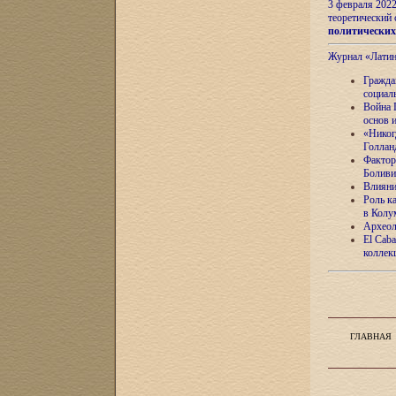
3 февраля 202
теоретический 
политически
Журнал «Лати
Гражда
социал
Война 
основ 
«Никог
Голлан
Фактор
Боливи
Влияни
Роль к
в Колу
Археол
El Caba
коллек
ГЛАВНАЯ