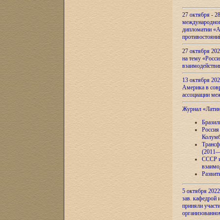
27 октября - 2
международног
дипломатии «А
противостояни
27 октября 20
на тему «Росси
взаимодействи
13 октября 202
Америка в сов
ассоциации ме
Журнал «Лати
Бразил
Россия
Колумб
Трансф
(2011—
СССР и
взаимо
Развит
5 октября 2022
зав. кафедрой
приняли участи
организованно