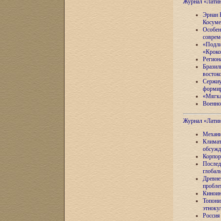
Журнал «Лати
Эрнан 
Косуме
Особен
соврем
«Подли
«Кроко
Регион
Бразил
восток
Сержиу
формир
«Мягка
Военно
Журнал «Лати
Механи
Климат
обсужд
Корпор
Послед
глобал
Древне
пробле
Киноин
Топони
этноку
Россия