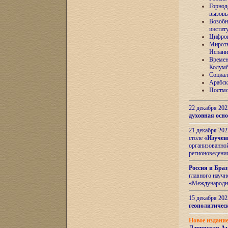
Горнод
вызов
Возобн
инстит
Цифров
Миротв
Испани
Времен
Колумб
Социал
Арабск
Постмо
22 декабря 20
духовная осн
21 декабря 20
столе
«Изучен
организованно
регионоведени
Россия и Бра
главного науч
«Международн
15 декабря 20
геополитическ
Новое издани