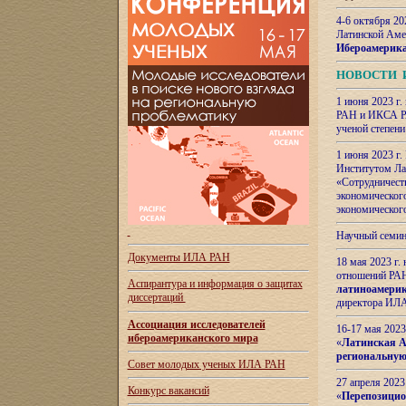
4-6 октября 20
Латинской Аме
Ибероамерика
НОВОСТИ 
1 июня 2023 г.
РАН и ИКСА РА
ученой степени
1 июня 2023 г
Институтом Ла
«Сотрудничеств
экономическог
экономическог
Научный семин
Документы ИЛА РАН
18 мая 2023 г
отношений РАН
Аспирантура и
информация о защитах
латиноамерик
диссертаций
директора ИЛА
Ассоциация исследователей
16-17 мая 202
ибероамериканского мира
«
Латинская Ам
региональную
Совет молодых ученых ИЛА РАН
27 апреля 2023
Конкурс вакансий
«
Перепозицио