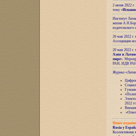
2 июня 2022 г
тему «
Испани
Институт Латин
жизни А.Н.Боро
издательского
26 мая 2022 г
Ассоциации ис
20 мая 2022 г.
Азия и Латин
мире
». Мероп
РАН, ИДВ РА
Журнал «Лати
Цифров
Социал
Гумани
«Полит
Электо
2022 гг
Внешняя
«Ответ
Новое издани
Rusia y España
Коллективная 