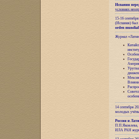
Испания пере
условиях неоп
15-16 сентябр
(Испания) был
orden mundial
Журнал «Лати
Китайс
инстит
Особен
Госуда
Амери
Уругва
движен
Мексик
Влияни
Распро
Советс
особен
14 сентября 20
молодых учён
Россия и Лат
П.П.Яковлева, 
ИЛА РАН журн