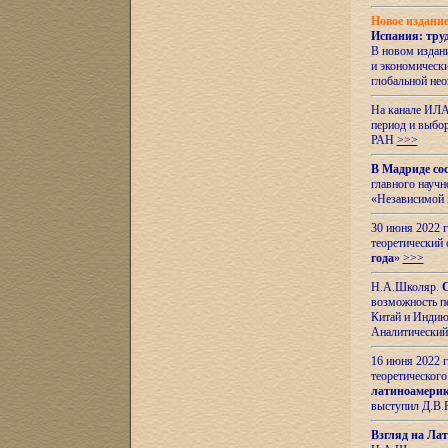
Новое издани
Испания: тру
В новом издан
и экономическ
глобальной не
На канале ИЛА
период и выбо
РАН
>>>
В Мадриде со
главного науч
«Независимой 
30 июня 2022 
теоретический 
года
»
>>>
Н.А.Школяр.
С
возможность пе
Китай и Индию,
Аналитический
16 июня 2022 г
теоретического
латиноамерик
выступил Д.В.
Взгляд на Ла