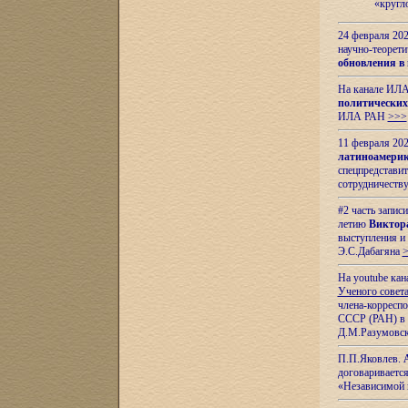
«кругл
24 февраля 202
научно-теорети
обновления в
На канале ИЛА
политических
ИЛА РАН
>>>
11 февраля 202
латиноамерик
спецпредстави
сотрудничест
#2 часть запис
летию
Виктор
выступления и
Э.С.Дабагяна
На youtube ка
Ученого совета
члена-корресп
СССР (РАН) в 1
Д.М.Разумовск
П.П.Яковлев.
договариваетс
«Независимой 