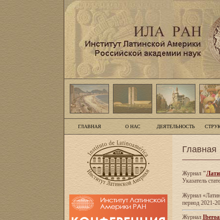
ГЛАВНАЯ
О НАС
ДЕЯТЕЛЬНОСТЬ
СТРУ
Главная
Журнал
"
Лати
Указатель стат
Журнал «Латинс
период 2021-20
Журнал
Iberoa