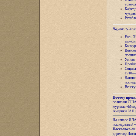
возмож
Кафедр
мусуль
Ретабло
Журнал «Лати
Роль Э
эконом
Конкур
Военно
прошло
Умная 
Пробле
Социал
1910—1
Латинс
исслед
Венесу
Почему прези
политики США 
журнала «Межд
Америки РАН
На канале ИЛА
исследований «
Насколько он
директор Инст