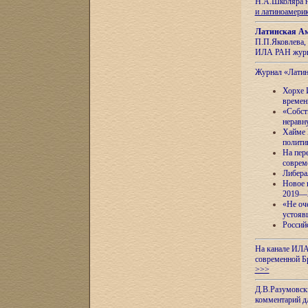
Н.А.Школяра н
и латиноамери
Латинская Ам
П.П.Яковлева, 
ИЛА РАН журн
Журнал «Лати
Хорхе 
времен
«Собст
неравн
Хайме 
полити
На пер
соврем
Либера
Новое 
2019—
«Не оч
устояв
Россий
На канале ИЛА
современной Б
>>>
Д.В.Разумовск
комментарий 