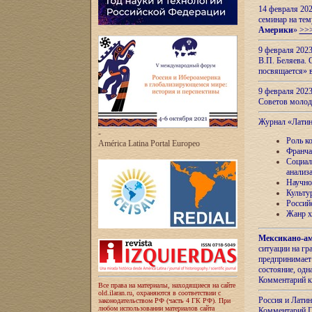
14 февраля 202
семинар на тем
Америки
»
>>
9 февраля 202
В.П. Беляева. 
посвящается» 
9 февраля 2023
Советов моло
Журнал «Лати
-
Роль к
América Latina Portal Europeo
Франча
Социал
анализ
Научно
Культу
Россий
Жанр х
Мексикано-ам
ситуации на г
предпринимает
состояние, одн
Комментарий к
Все права на материалы, находящиеся на сайте
old.ilaran.ru, охраняются в соответствии с
Россия и Лати
законодательством РФ (часть 4 ГК РФ). При
любом использовании материалов сайта
Комментарий П.