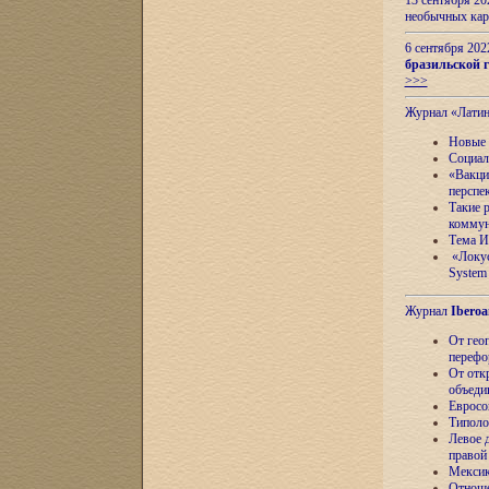
13 сентября 2
необычных кар
6 сентября 20
бразильской г
>>>
Журнал «Лати
Новые 
Социал
«Вакци
перспе
Такие 
коммун
Тема И
«Локус
System 
Журнал
Iberoa
От гео
перефо
От отк
объеди
Евросо
Типоло
Левое д
правой
Мексик
Отноше