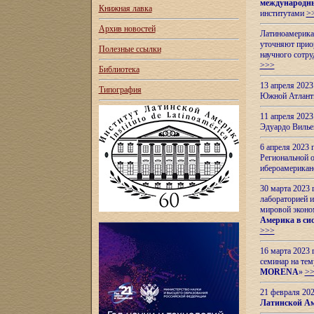
международн
Книжная лавка
институтами
>
Архив новостей
Латиноамерикан
уточняют приор
Полезные ссылки
научного сотр
>>>
Библиотека
13 апреля 202
Типография
Южной Атлант
11 апреля 202
Эдуардо Вилье
6 апреля 2023
Региональной 
ибероамерика
30 марта 2023
лабораторией и
мировой эконо
Америка в сис
>>>
16 марта 2023 
семинар на тем
MORENA
»
>
21 февраля 20
Латинской Ам