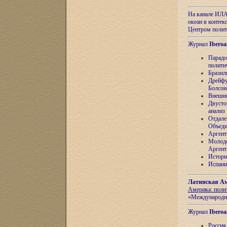
На канале ИЛА
океан в контек
Центром полит
Журнал
Iberoa
Парадо
полити
Бразил
Дрейфу
Болсон
Внешня
Двусто
анализ
Отдале
Объеди
Аргент
Молоде
Аргент
Истори
Испани
Латинская Ам
Америка: поли
«Международн
Журнал
Iberoa
Россия