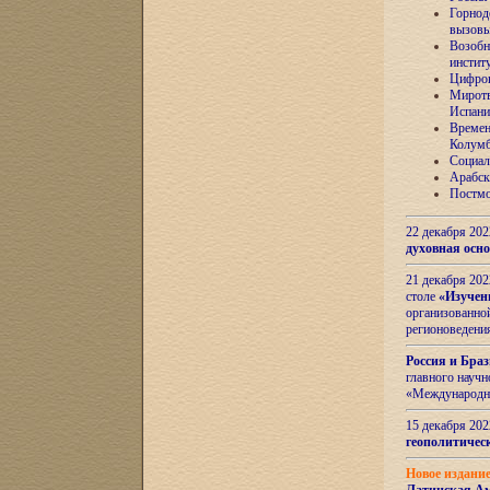
Горнод
вызов
Возобн
инстит
Цифров
Миротв
Испани
Времен
Колумб
Социал
Арабск
Постмо
22 декабря 20
духовная осн
21 декабря 20
столе
«Изучен
организованно
регионоведени
Россия и Бра
главного науч
«Международн
15 декабря 20
геополитическ
Новое издани