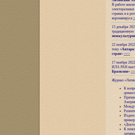
Латинская Ам
В работе анал
электоральных 
странах и в ре
коронавируса
15 декабря 20
традиционную
межкультурны
22 ноября 2022
тему «
Антаркт
стран
»
>>>
17 ноября 2022
ИЛА РАН высту
Бразилии
»
>>
Журнал «Лати
К вопр
ценнос
Причин
Амери
Междун
Развит
Издате
пример
«Докто
К поис
латино