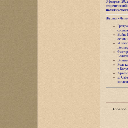
3 февраля 202
теоретический 
политически
Журнал «Лати
Гражда
социал
Война 
основ 
«Никог
Голлан
Фактор
Боливи
Влияни
Роль к
в Колу
Археол
El Caba
коллек
ГЛАВНАЯ