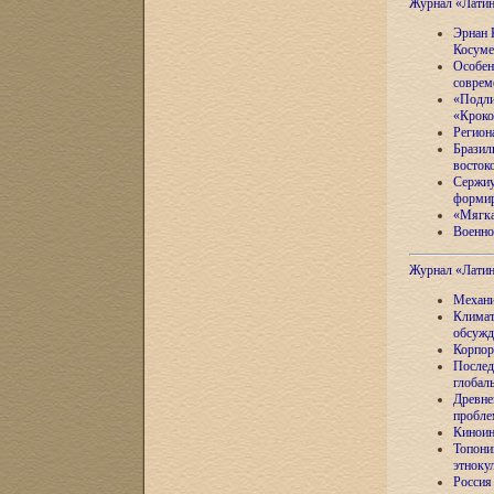
Журнал «Лати
Эрнан 
Косуме
Особен
соврем
«Подли
«Кроко
Регион
Бразил
восток
Сержиу
формир
«Мягка
Военно
Журнал «Лати
Механи
Климат
обсужд
Корпор
Послед
глобал
Древне
пробле
Киноин
Топони
этноку
Россия