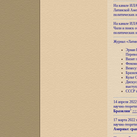
На канале ИЛА
Латинской Амер
политических
На канале ИЛА
Чили и поиск о
политических
Журнал «Лати
Эрнан 
Перево
Визит 
Феноме
Венесу
Бразил
Культ 
Дискус
выступ
СССР и
14 апреля 2022
научно-теорети
Бразилии
"
>>
17 марта 2022 
научно-теорети
Америке: сра