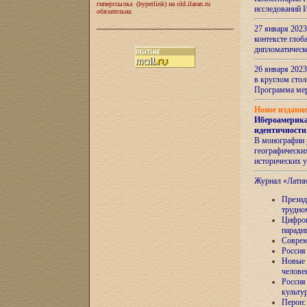
гиперссылка (hyperlink) на old.ilaran.ru
исследований 
обязательна.
27 января 2023
контексте глоб
дипломатическ
26 января 2023
в круглом сто
Программа ме
Новое издани
Ибероамерика
идентичности
В монографии 
географических
исторических 
Журнал «Лати
Президе
трудно
Цифров
паради
Соврем
Россия
Новые 
челове
Россия
культу
Перон: