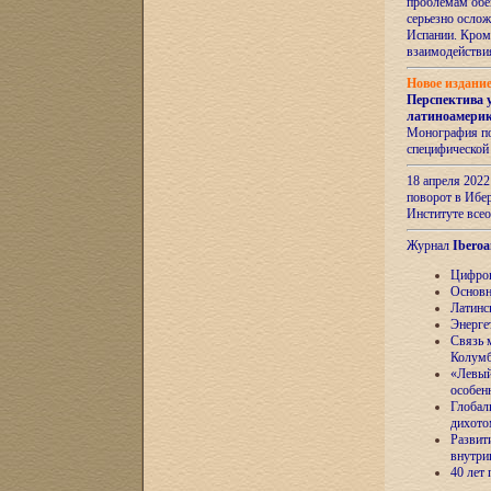
проблемам обе
серьезно ослож
Испании. Кром
взаимодейств
Новое издани
Перспектива 
латиноамери
Монография по
специфической
18 апреля 202
поворот в Ибер
Институте все
Журнал
Iberoa
Цифров
Основн
Латинс
Энерге
Связь 
Колум
«Левый
особен
Глобал
дихото
Развит
внутри
40 лет