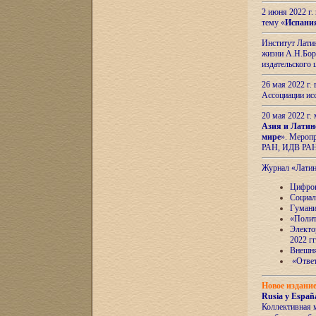
2 июня 2022 г
тему «
Испани
Институт Латин
жизни А.Н.Боро
издательского
26 мая 2022 г
Ассоциации ис
20 мая 2022 г.
Азия и Латин
мире
». Мероп
РАН, ИДВ РА
Журнал «Лати
Цифров
Социал
Гумани
«Полит
Электо
2022 гг
Внешняя
«Ответ
Новое издани
Rusia y España
Коллективная 