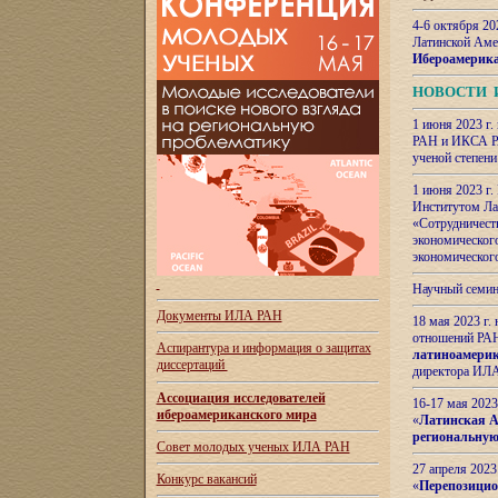
4-6 октября 20
Латинской Аме
Ибероамерика
НОВОСТИ 
1 июня 2023 г.
РАН и ИКСА РА
ученой степени
1 июня 2023 г
Институтом Ла
«Сотрудничеств
экономическог
экономическог
Научный семин
Документы ИЛА РАН
18 мая 2023 г
отношений РАН
Аспирантура и
информация о защитах
латиноамерик
диссертаций
директора ИЛА
Ассоциация исследователей
16-17 мая 202
ибероамериканского мира
«
Латинская Ам
региональную
Совет молодых ученых ИЛА РАН
27 апреля 2023
Конкурс вакансий
«
Перепозицио