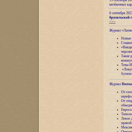
13 сентября 2
необычных кар
6 сентября 20
бразильской г
>>>
Журнал «Лати
Новые 
Социал
«Вакци
перспе
Такие 
коммун
Тема И
«Локус
System 
Журнал
Iberoa
От гео
перефо
От отк
объеди
Евросо
Типоло
Левое д
правой
Мексик
Отноше