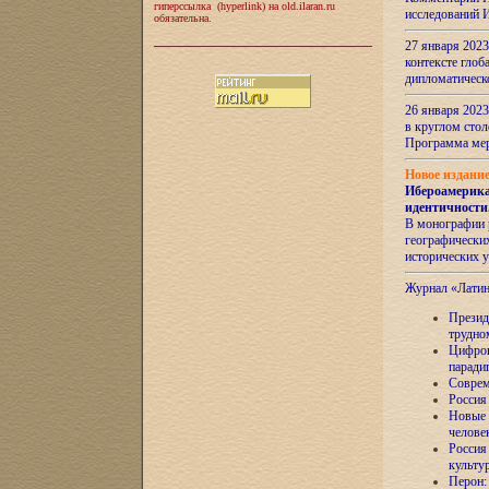
гиперссылка (hyperlink) на old.ilaran.ru
исследований 
обязательна.
27 января 2023
контексте глоб
дипломатическ
26 января 2023
в круглом сто
Программа ме
Новое издани
Ибероамерика
идентичности
В монографии 
географических
исторических 
Журнал «Лати
Президе
трудно
Цифров
паради
Соврем
Россия
Новые 
челове
Россия
культу
Перон: