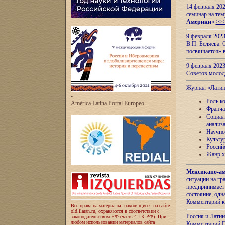
14 февраля 202
семинар на тем
Америки
»
>>
9 февраля 202
В.П. Беляева. 
посвящается» 
9 февраля 2023
Советов моло
Журнал «Лати
-
Роль к
América Latina Portal Europeo
Франча
Социал
анализ
Научно
Культу
Россий
Жанр х
Мексикано-ам
ситуации на г
предпринимает
состояние, одн
Комментарий к
Все права на материалы, находящиеся на сайте
old.ilaran.ru, охраняются в соответствии с
Россия и Лати
законодательством РФ (часть 4 ГК РФ). При
любом использовании материалов сайта
Комментарий П.