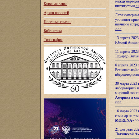
международн
Книжная лавка
институтами
>
Архив новостей
Латиноамерикан
уточняют приор
Полезные ссылки
научного сотр
>>>
Библиотека
13 апреля 202
Типография
Южной Атлант
11 апреля 202
Эдуардо Вилье
6 апреля 2023
Региональной 
ибероамерика
30 марта 2023
лабораторией и
мировой эконо
Америка в сис
>>>
16 марта 2023 
семинар на тем
MORENA
»
>
21 февраля 20
Латинской Ам