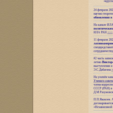
«кругл
24 февраля 202
научно-теорети
обновления в
На канале ИЛА
политических
ИЛА РАН
>>>
11 февраля 202
латиноамерик
спецпредстави
сотрудничест
#2 часть запис
летию
Виктор
выступления и
Э.С.Дабагяна
На youtube ка
Ученого совета
члена-корресп
СССР (РАН) в 1
Д.М.Разумовск
П.П.Яковлев.
договариваетс
«Независимой 