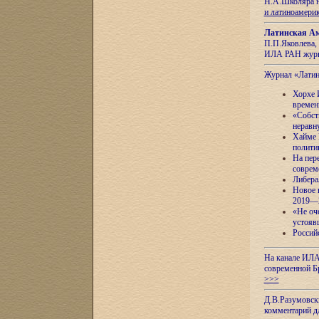
Н.А.Школяра н
и латиноамери
Латинская Ам
П.П.Яковлева, 
ИЛА РАН журн
Журнал «Лати
Хорхе 
времен
«Собст
неравн
Хайме 
полити
На пер
соврем
Либера
Новое 
2019—
«Не оч
устояв
Россий
На канале ИЛА
современной Б
>>>
Д.В.Разумовск
комментарий 