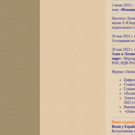
2 июня 2022 г
тему «
Испани
Институт Латин
жизни А.Н.Боро
издательского
26 мая 2022 г
Ассоциации ис
20 мая 2022 г.
Азия и Латин
мире
». Мероп
РАН, ИДВ РА
Журнал «Лати
Цифров
Социал
Гумани
«Полит
Электо
2022 гг
Внешняя
«Ответ
Новое издани
Rusia y España
Коллективная 