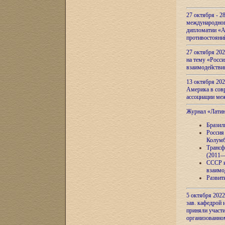
27 октября - 2
международног
дипломатии «А
противостояни
27 октября 20
на тему «Росси
взаимодействи
13 октября 202
Америка в сов
ассоциации ме
Журнал «Лати
Бразил
Россия
Колумб
Трансф
(2011—
СССР и
взаимо
Развит
5 октября 2022
зав. кафедрой
приняли участи
организованно