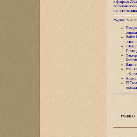
3 февраля 202
теоретический 
политически
Журнал «Лати
Гражда
социал
Война 
основ 
«Никог
Голлан
Фактор
Боливи
Влияни
Роль к
в Колу
Археол
El Caba
коллек
ГЛАВНАЯ