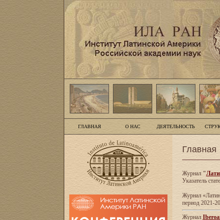
ГЛАВНАЯ
О НАС
ДЕЯТЕЛЬНОСТЬ
СТРУ
Главная
Журнал
"
Лати
Указатель стат
Журнал «Латинс
период 2021-20
Журнал
Iberoa