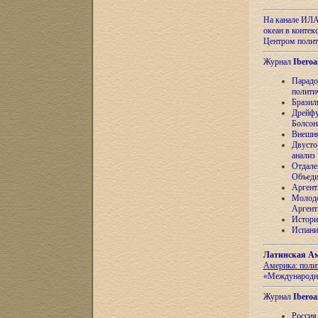
На канале ИЛА
океан в контек
Центром полит
Журнал
Iberoa
Парадо
полити
Бразил
Дрейфу
Болсон
Внешня
Двусто
анализ
Отдале
Объеди
Аргент
Молоде
Аргент
Истори
Испани
Латинская Ам
Америка: поли
«Международн
Журнал
Iberoa
Россия