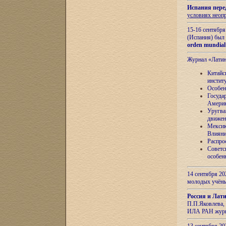
Испания пере
условиях неоп
15-16 сентябр
(Испания) был
orden mundial
Журнал «Лати
Китайс
инстит
Особен
Госуда
Амери
Уругва
движен
Мексик
Влияни
Распро
Советс
особен
14 сентября 20
молодых учён
Россия и Лат
П.П.Яковлева, 
ИЛА РАН журн