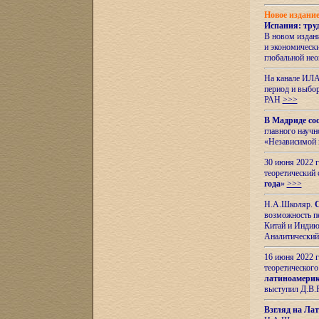
Новое издани
Испания: тру
В новом издан
и экономическ
глобальной не
На канале ИЛА
период и выбо
РАН
>>>
В Мадриде со
главного науч
«Независимой 
30 июня 2022 
теоретический 
года
»
>>>
Н.А.Школяр.
С
возможность пе
Китай и Индию,
Аналитический
16 июня 2022 г
теоретического
латиноамерик
выступил Д.В.
Взгляд на Ла