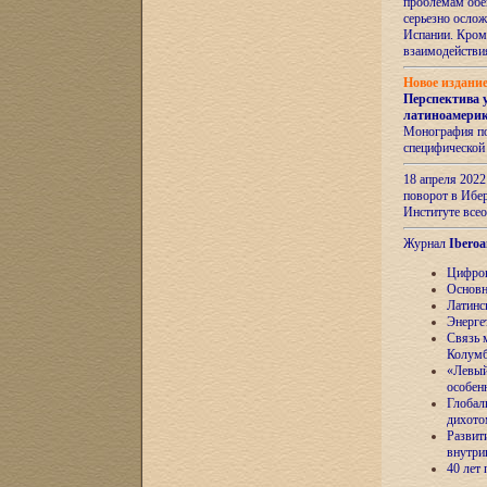
проблемам обе
серьезно ослож
Испании. Кром
взаимодейств
Новое издани
Перспектива 
латиноамери
Монография по
специфической
18 апреля 202
поворот в Ибер
Институте все
Журнал
Iberoa
Цифров
Основн
Латинс
Энерге
Связь 
Колум
«Левый
особен
Глобал
дихото
Развит
внутри
40 лет