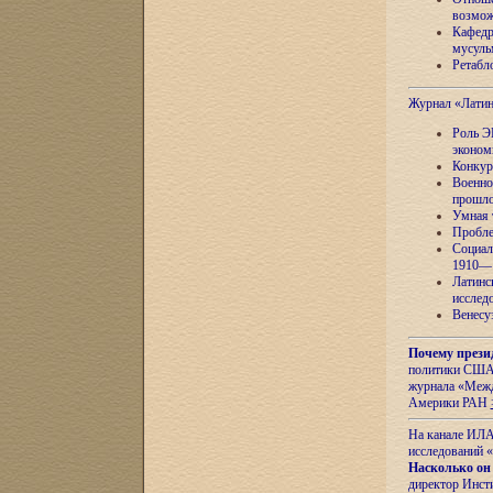
возмож
Кафедр
мусуль
Ретабло
Журнал «Лати
Роль Э
эконом
Конкур
Военно
прошло
Умная 
Пробле
Социал
1910—1
Латинс
исслед
Венесу
Почему прези
политики США 
журнала «Межд
Америки РАН
На канале ИЛА
исследований «
Насколько он
директор Инст