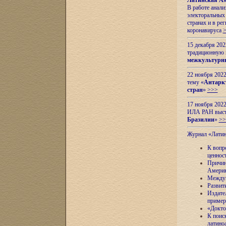
Латинская Ам
В работе анал
электоральных 
странах и в ре
коронавируса
15 декабря 20
традиционную
межкультурны
22 ноября 2022
тему «
Антаркт
стран
»
>>>
17 ноября 2022
ИЛА РАН высту
Бразилии
»
>>
Журнал «Лати
К вопр
ценнос
Причин
Амери
Междун
Развит
Издате
пример
«Докто
К поис
латино