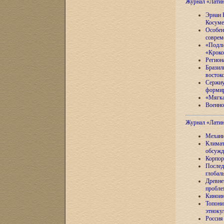
Журнал «Лати
Эрнан 
Косуме
Особен
соврем
«Подли
«Кроко
Регион
Бразил
восток
Сержиу
формир
«Мягка
Военно
Журнал «Лати
Механи
Климат
обсужд
Корпор
Послед
глобал
Древне
пробле
Киноин
Топони
этноку
Россия