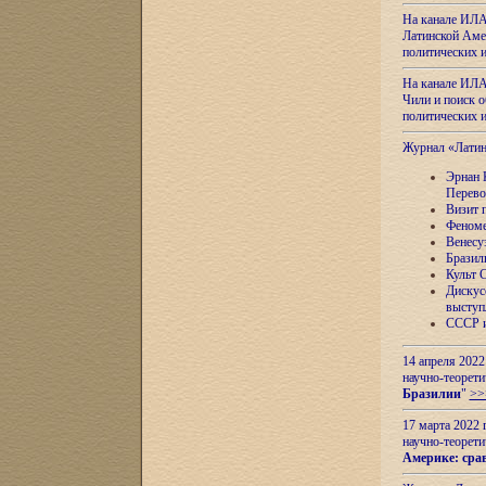
На канале ИЛА
Латинской Амер
политических
На канале ИЛА
Чили и поиск о
политических
Журнал «Лати
Эрнан 
Перево
Визит 
Феноме
Венесу
Бразил
Культ 
Дискус
выступ
СССР и
14 апреля 2022
научно-теорети
Бразилии
"
>>
17 марта 2022 
научно-теорети
Америке: сра