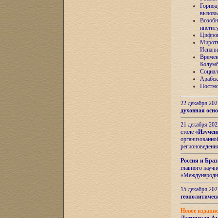
Горнод
вызов
Возобн
инстит
Цифров
Миротв
Испани
Времен
Колумб
Социал
Арабск
Постмо
22 декабря 20
духовная осн
21 декабря 20
столе
«Изучен
организованно
регионоведени
Россия и Бра
главного науч
«Международн
15 декабря 20
геополитическ
Новое издани