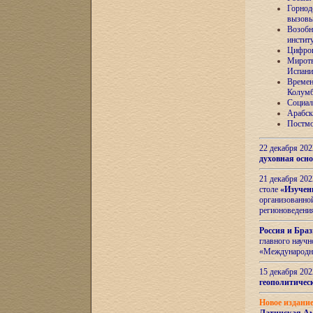
Горнод
вызов
Возобн
инстит
Цифров
Миротв
Испани
Времен
Колумб
Социал
Арабск
Постмо
22 декабря 20
духовная осн
21 декабря 20
столе
«Изучен
организованно
регионоведени
Россия и Бра
главного науч
«Международн
15 декабря 20
геополитическ
Новое издани