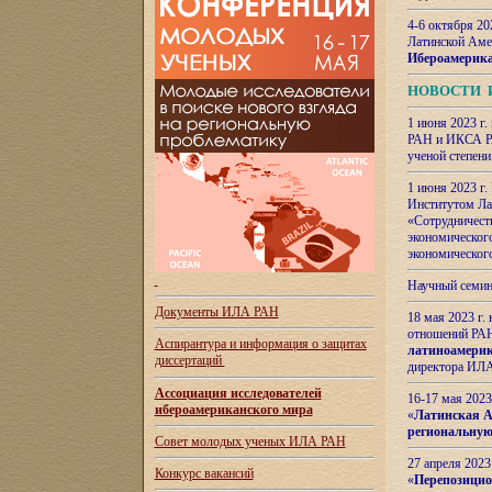
4-6 октября 20
Латинской Аме
Ибероамерика
НОВОСТИ 
1 июня 2023 г.
РАН и ИКСА РА
ученой степени
1 июня 2023 г
Институтом Ла
«Сотрудничеств
экономическог
экономическог
Научный семин
Документы ИЛА РАН
18 мая 2023 г
отношений РАН
Аспирантура и
информация о защитах
латиноамерик
диссертаций
директора ИЛА
Ассоциация исследователей
16-17 мая 202
ибероамериканского мира
«
Латинская Ам
региональную
Совет молодых ученых ИЛА РАН
27 апреля 2023
Конкурс вакансий
«
Перепозицио