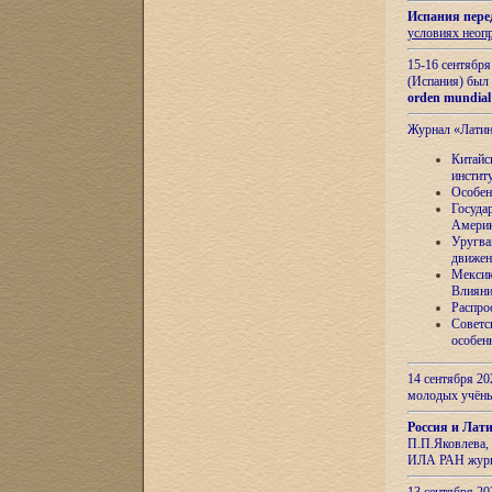
Испания пере
условиях неоп
15-16 сентябр
(Испания) был
orden mundial
Журнал «Лати
Китайс
инстит
Особен
Госуда
Амери
Уругва
движен
Мексик
Влияни
Распро
Советс
особен
14 сентября 20
молодых учён
Россия и Лат
П.П.Яковлева, 
ИЛА РАН журн