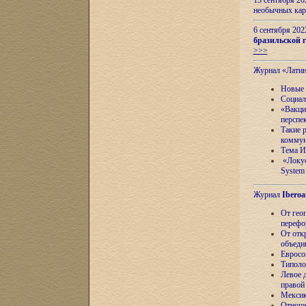
13 сентября 2
необычных кар
6 сентября 20
бразильской г
>>>
Журнал «Лати
Новые 
Социал
«Вакци
перспе
Такие 
коммун
Тема И
«Локус
System 
Журнал
Iberoa
От гео
перефо
От отк
объеди
Евросо
Типоло
Левое д
правой
Мексик
Отноше