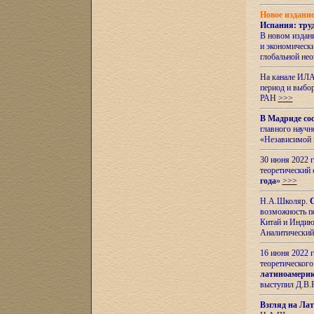
Новое издани
Испания: тру
В новом издан
и экономическ
глобальной не
На канале ИЛА
период и выбо
РАН
>>>
В Мадриде со
главного науч
«Независимой 
30 июня 2022 
теоретический 
года
»
>>>
Н.А.Школяр.
С
возможность пе
Китай и Индию,
Аналитический
16 июня 2022 г
теоретического
латиноамерик
выступил Д.В.
Взгляд на Ла