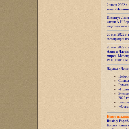
2 июня 2022 г
тему «
Испани
Институт Латин
жизни А.Н.Боро
издательского
26 мая 2022 г
Ассоциации ис
20 мая 2022 г.
Азия и Латин
мире
». Мероп
РАН, ИДВ РА
Журнал «Лати
Цифров
Социал
Гумани
«Полит
Электо
2022 гг
Внешняя
«Ответ
Новое издани
Rusia y España
Коллективная 