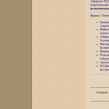
3 февраля 202
теоретический 
политически
Журнал «Лати
Гражда
социал
Война 
основ 
«Никог
Голлан
Фактор
Боливи
Влияни
Роль к
в Колу
Археол
El Caba
коллек
ГЛАВНАЯ