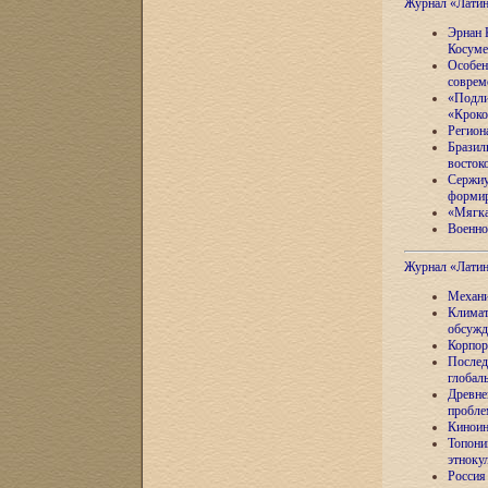
Журнал «Лати
Эрнан 
Косуме
Особен
соврем
«Подли
«Кроко
Регион
Бразил
восток
Сержиу
формир
«Мягка
Военно
Журнал «Лати
Механи
Климат
обсужд
Корпор
Послед
глобал
Древне
пробле
Киноин
Топони
этноку
Россия