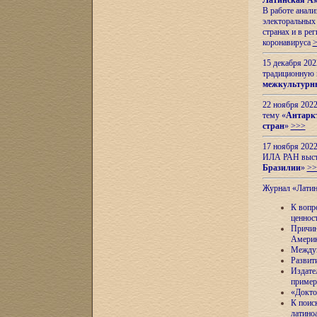
Латинская Ам
В работе анал
электоральных 
странах и в ре
коронавируса
15 декабря 20
традиционную
межкультурны
22 ноября 2022
тему «
Антаркт
стран
»
>>>
17 ноября 2022
ИЛА РАН высту
Бразилии
»
>>
Журнал «Лати
К вопр
ценнос
Причин
Амери
Междун
Развит
Издате
пример
«Докто
К поис
латино