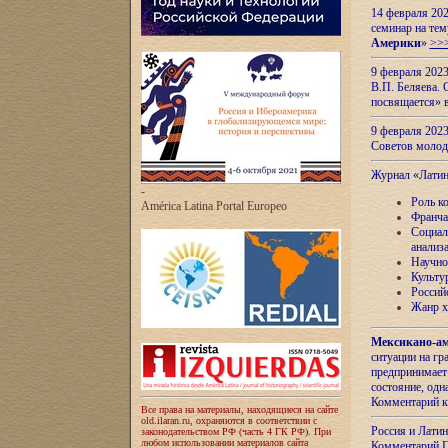
14 февраля 202
семинар на тем
Америки
»
>>
9 февраля 202
В.П. Беляева. 
посвящается» 
9 февраля 2023
Советов моло
Журнал «Лати
-
Роль к
América Latina Portal Europeo
Франча
Социал
анализ
Научно
Культу
Россий
Жанр х
Мексикано-ам
ситуации на г
предпринимает
состояние, одн
Комментарий к
Все права на материалы, находящиеся на сайте
old.ilaran.ru, охраняются в соответствии с
Россия и Лати
законодательством РФ (часть 4 ГК РФ). При
любом использовании материалов сайта
Комментарий П.