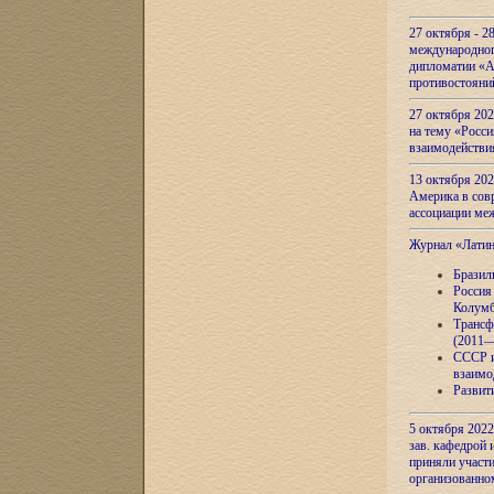
27 октября - 2
международног
дипломатии «А
противостояни
27 октября 20
на тему «Росси
взаимодействи
13 октября 202
Америка в сов
ассоциации ме
Журнал «Лати
Бразил
Россия
Колумб
Трансф
(2011—
СССР и
взаимо
Развит
5 октября 2022
зав. кафедрой
приняли участи
организованно