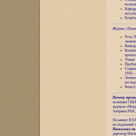
возмож
Кафедр
мусуль
Ретабло
Журнал «Лати
Роль Э
эконом
Конкур
Военно
прошло
Умная 
Пробле
Социал
1910—1
Латинс
исслед
Венесу
Почему прези
политики США 
журнала «Межд
Америки РАН
На канале ИЛА
исследований «
Насколько он
директор Инст