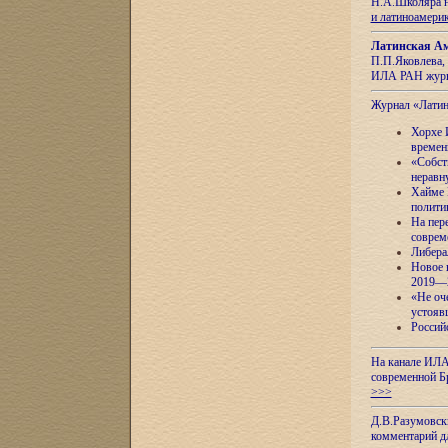
Н.А.Школяра н
и латиноамери
Латинская Ам
П.П.Яковлева, 
ИЛА РАН журн
Журнал «Лати
Хорхе 
времен
«Собст
неравн
Хайме 
полити
На пер
соврем
Либера
Новое 
2019—
«Не оч
устояв
Россий
На канале ИЛА
современной Б
>>>
Д.В.Разумовск
комментарий 