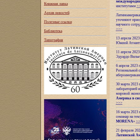
международн
Книжная лавка
институтами
>
Архив новостей
Латиноамерикан
уточняют приор
Полезные ссылки
научного сотр
>>>
Библиотека
13 апреля 202
Типография
Южной Атлант
11 апреля 202
Эдуардо Вилье
6 апреля 2023
Региональной 
ибероамерика
30 марта 2023
лабораторией и
мировой эконо
Америка в сис
>>>
16 марта 2023 
семинар на тем
MORENA
»
>
21 февраля 20
Латинской Ам