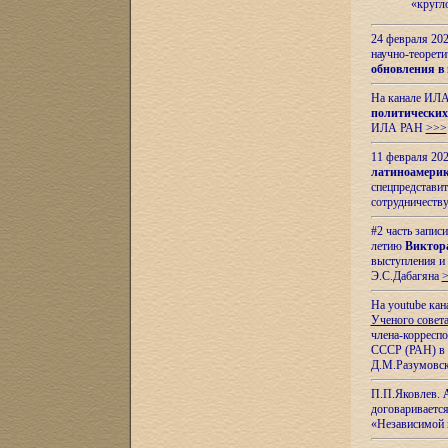
«кругл
24 февраля 202
научно-теорети
обновления в
На канале ИЛА
политических
ИЛА РАН
>>>
11 февраля 202
латиноамерик
спецпредстави
сотрудничест
#2 часть запис
летию
Виктор
выступления и
Э.С.Дабагяна
На youtube ка
Ученого совета
члена-корресп
СССР (РАН) в 1
Д.М.Разумовск
П.П.Яковлев.
договариваетс
«Независимой 