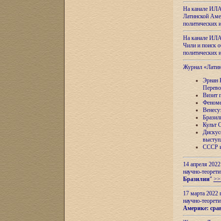
На канале ИЛА
Латинской Амер
политических
На канале ИЛА
Чили и поиск о
политических
Журнал «Лати
Эрнан 
Перево
Визит 
Феноме
Венесу
Бразил
Культ 
Дискус
выступ
СССР и
14 апреля 2022
научно-теорети
Бразилии
"
>>
17 марта 2022 
научно-теорети
Америке: сра