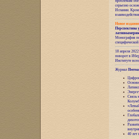
проблемам обе
серьезно ослож
Испании. Кром
взаимодейств
Новое издани
Перспектива 
латиноамери
Монография по
специфической
18 апреля 202
поворот в Ибер
Институте все
Журнал
Iberoa
Цифров
Основн
Латинс
Энерге
Связь 
Колум
«Левый
особен
Глобал
дихото
Развит
внутри
40 лет