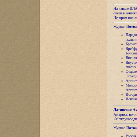
На канале ИЛА
океан в контек
Центром полит
Журнал
Iberoa
Парадо
полити
Бразил
Дрейфу
Болсон
Внешня
Двусто
анализ
Отдале
Объеди
Аргент
Молоде
Аргент
Истори
Испани
Латинская Ам
Америка: поли
«Международн
Журнал
Iberoa
Россия