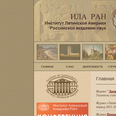
ГЛАВНАЯ
О НАС
ДЕЯТЕЛЬНОСТЬ
СТРУ
Главная
Журнал
"
Лати
Указатель стат
Журнал «Латинс
период 2021-20
Журнал
Iberoa