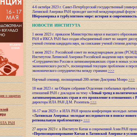
4-6 октября 2023 г. Санкт-Петербургский государственный универс
Латинской Америки РАН проводят шестой международный форум 
Ибероамерика в турбулентном мире: история и современность
НОВОСТИ ИНСТИТУТА
1 июня 2023 г. приказом Министерства науки и высшего образован
РАН и ИКСА РАН был создан объединенный совет по защите диссер
ученой степени кандидата наук, на соискание ученой степени доктор
1 июня 2023 г. Российский совет по международным делам (РСМД)
Институтом Латинской Америки Российской академии наук провели
«Сотрудничество России и латиноамериканских стран в новых услов
экономического роста?», посвященный текущим проблемам и персп
экономического сотрудничества между странами
>>>
Научный семинар, посвященный 200-летию Доктрины Монро
>>>
18 мая 2023 г. на Общем собрании Отделения глобальных проблем
отношений РАН с докладом на тему «
Левый тренд в политическ
ия о защитах
латиноамериканских стран и его проявление в отношениях с 
директора ИЛА РАН Д.М. Розенталь
>>>
телей
16-17 мая 2023 г. в ИЛА РАН прошла конференция молодых латин
ира
«
Латинская Америка: молодые исследователи в поиске нового 
региональную проблематику
»
>>>
 ИЛА РАН
27 апреля 2023 г. в Институте Китая и современной Азии РАН про
«
Перепозиционирование Китая в Латинской
Америке в услови