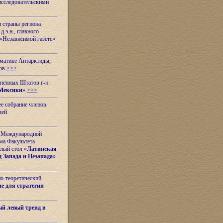
исследовательскими
и страны региона
.э.н., главного
«Независимой газете»
ематике Антарктиды,
вов
>>>
иненных Штатов г-н
Мексики
»
>>>
е собрание членов
лей
 с Международной
ма Факультета
лый стол «
Латинская
 Запада и Незапада
»
но-теоретический
е для стратегии
й левый тренд в