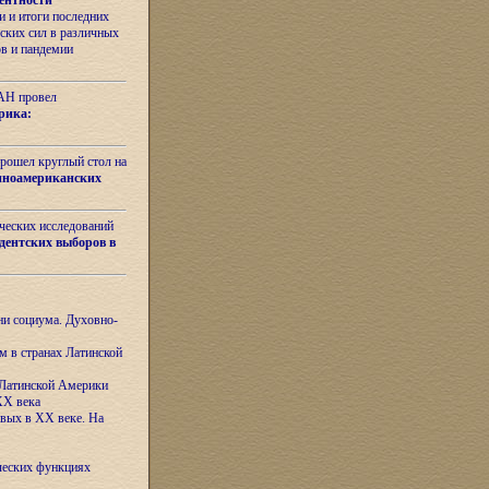
ентности
 и итоги последних
ских сил в различных
ов и пандемии
РАН провел
рика:
рошел круглый стол на
иноамериканских
ических исследований
дентских выборов в
ни социума. Духовно-
м в странах Латинской
 Латинской Америки
XX века
евых в XX веке. На
ческих функциях