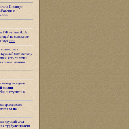
итет и Институт
«
Россия и
»
>>>
ия РФ на базе ИЛА
таций на соискание
а наук
>>>
 совместно с
 круглый стол на тему
иях: есть ли точки
ективам развития
 и международных
ой жизни
РФ
» выступил и.о.
оамериканистов
взгляда на
шел круглый стол
ях турбулентности