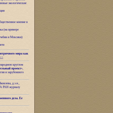
овые экологические
ации
бщественное мнение в
ка (на примере
лумбии и Мексики)
яти
нтричного мира как
>>
ународном круглом
тельный проект
»,
гии и зарубежного
овлева, д.э.н.,
ИЛА РАН журналу
оенного дела. Ее