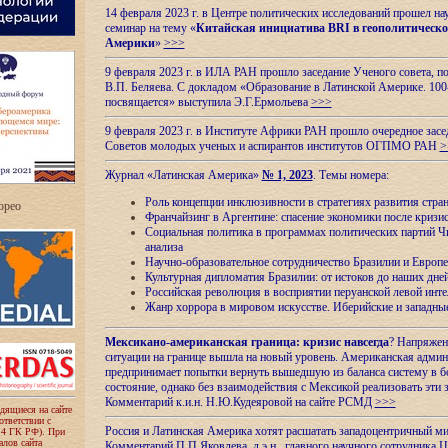
14 февраля 2023 г. в Центре политических исследований прошел на
семинар на тему «
Китайская инициатива BRI в геополитическо
Америки
»
>>>
9 февраля 2023 г. в ИЛА РАН прошло заседание Ученого совета, п
В.П. Беляева. С докладом «Образование в Латинской Америке. 100
посвящается» выступила Э.Г.Ермольева
>>>
9 февраля 2023 г. в Институте Африки РАН прошло очередное засе
Советов молодых ученых и аспирантов институтов ОГПМО РАН
>
Журнал «Латинская Америка»
№ 1, 2023
. Темы номера:
Роль концепции инклюзивности в стратегиях развития стр
ropeo
Франчайзинг в Аргентине: спасение экономики после кризи
Социальная политика в программах политических партий Чи
анализа
Научно-образовательное сотрудничество Бразилии и Европе
Культурная дипломатия Бразилии: от истоков до наших дне
Российская революция в восприятии перуанской левой инт
Жанр хоррора в мировом искусстве. Иберийские и западн
Мексикано-американская граница: кризис навсегда
? Напряжен
ситуации на границе вышла на новый уровень. Американская адми
предпринимает попытки вернуть вышедшую из баланса систему в б
состояние, однако без взаимодействия с Мексикой реализовать эти 
Комментарий к.и.н. Н.Ю.Кудеяровой на сайте РСМД
>>>
одящиеся на сайте
оответствии с
Россия и Латинская Америка хотят расшатать западоцентричный м
 4 ГК РФ). При
лов сайта
Комментарий П.П.Яковлева, д.э.н., главного научного сотрудника 