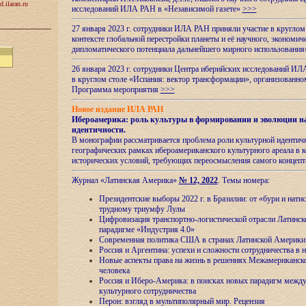
d.ilaran.ru
исследований ИЛА РАН в «Независимой газете»
>>>
27 января 2023 г. сотрудники ИЛА РАН приняли участие в круглом
контексте глобальной перестройки планеты и её научного, экономич
дипломатического потенциала дальнейшего мирного использовани
26 января 2023 г. сотрудники Центра иберийских исследований ИЛ
в круглом столе «Испания: вектор трансформации», организова
Программа мероприятия
>>>
Новое издание ИЛА РАН
Ибероамерика: роль культуры в формировании и эволюции н
идентичности
.
В монографии рассматривается проблема роли культурной идентич
географических рамках ибероамериканского культурного ареала в 
исторических условий, требующих переосмысления самого концепт
Журнал «Латинская Америка»
№ 12, 2022
. Темы номера:
Президентские выборы 2022 г. в Бразилии: от «бури и нати
трудному триумфу Лулы
Цифровизация транспортно-логистической отрасли Латинс
парадигме «Индустрия 4.0»
Современная политика США в странах Латинской Америки 
Россия и Аргентина: успехи и сложности сотрудничества в 
Новые аспекты права на жизнь в решениях Межамериканско
человека
Россия и Иберо-Америка: в поисках новых парадигм межд
культурного сотрудничества
Перон: взгляд в мультиполярный мир. Рецензия