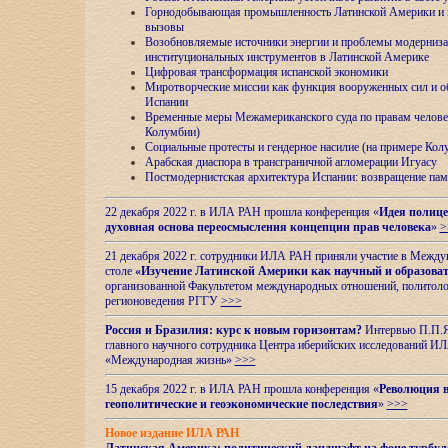
Горнодобывающая промышленность Латинской Америки и н
вызовы
Возобновляемые источники энергии и проблемы модерниз
институциональных инструментов в Латинской Америке
Цифровая трансформация испанской экономики
Миротворческие миссии как функция вооруженных сил и о
Испании
Временные меры Межамериканского суда по правам челове
Колумбии)
Социальные протесты и гендерное насилие (на примере Ко
Арабская диаспора в трансграничной агломерации Игуасу
Постмодернистская архитектура Испании: возвращение пам
22 декабря 2022 г. в ИЛА РАН прошла конференция «
Идея полице
духовная основа переосмысления концепции прав человека
»
>
21 декабря 2022 г. сотрудники ИЛА РАН приняли участие в Межд
столе
«Изучение Латинской Америки как научный и образова
организованной Факультетом международных отношений, политоло
регионоведения
РГГУ
>>>
Россия и Бразилия: курс к новым горизонтам?
Интервью П.П.Як
главного научного сотрудника Центра иберийских исследований 
«Международная жизнь»
>>>
15 декабря 2022 г. в ИЛА РАН прошла конференция «
Революция в
геополитические и геоэкономические последствия
»
>>>
Новое издание ИЛА РАН