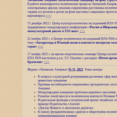
Латинская Америка: политический ландшафт на фоне турбул
В работе анализируются политические процессы Латинской Америки
электоральных циклов, показана современная расстановка политиче
странах и в регионе в целом на фоне массовых социальных протест
коронавируса
>>>
15 декабря 2022 г. Центр культурологических исследований ИЛА 
традиционную международную конференцию «
Россия и Ибероаме
межкультурный диалог в XXI веке
»
>>>
22 ноября 2022 г. в Центре политических исследований ИЛА РАН п
тему «
Антарктида и Южный океан в контексте интересов лат
стран
»
>>>
17 ноября 2022 г. на научно-теоретическом семинаре Центра полит
ИЛА РАН выступила д.и.н. Л.С.Окунева с докладом «
Итоги прези
Бразилии
»
>>>
Журнал «Латинская Америка»
№ 11, 2022
. Темы номера:
К вопросу о культурной детерминации различных сфер жиз
ценностное измерение
Причины нестабильности современных президентских систе
Америки
Международное измерение проблемы коренного населения
Развитие левой прессы в политическом контексте Испании 
Издательская функция и политический проект чилийских л
примере Издательства «Austral»
«Доктор Живаго» в амазонских джунглях
К поиску фундаментальных сдвигов в общественно-полити
латиноамериканских военных