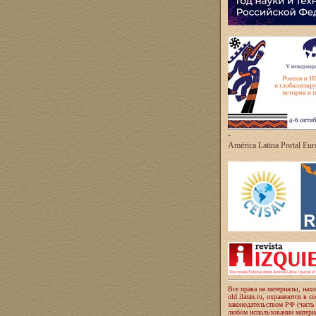
-
América Latina Portal Eu
Все права на материалы, нах
old.ilaran.ru, охраняются в с
законодательством РФ (часть
любом использовании материа