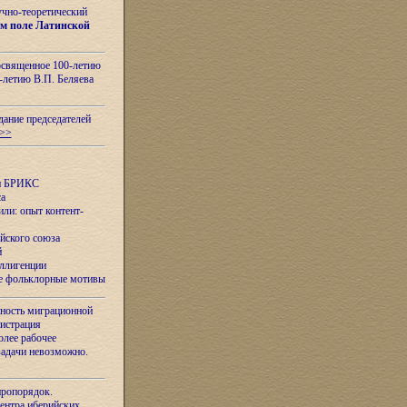
учно-теоретический
м поле Латинской
освященное 100-летию
-летию В.П. Беляева
дание председателей
>>
ан БРИКС
са
ли: опыт контент-
йского союза
й
еллигенции
ые фольклорные мотивы
ность миграционной
нистрация
олее рабочее
задачи невозможно.
иропорядок.
Центра иберийских