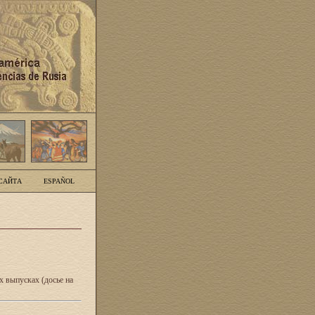
САЙТА
ESPAÑOL
 выпусках (досье на