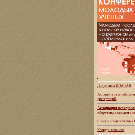
Документы ИЛА РАН
Аспирантура и
информац
диссертаций
Ассоциация исследова
ибероамериканского м
Совет молодых ученых
Конкурс вакансий