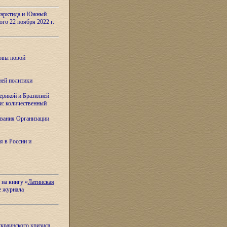
тарктида и Южный
ого 22 ноября 2022 г.
овы новой
ней политики
ерикой и Бразилией
и: количественный
вания Организации
я в России и
 на книгу «
Латинская
е журнала
украинского кризиса