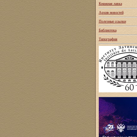
Книжная лавка
Архив новостей
Полезные ссылки
Библиотека
Типография