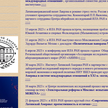
международных отношений
», организованный совместно двумя 
институтами
>>>
Латиноамериканский визит Лаврова в режиме стресс-теста. Россия 
уточняют приоритеты сотрудничества. Комментарий П.П.Яковлева, д
научного сотрудника Центра иберийских исследований ИЛА РАН в 
>>>
13 апреля 2023 г. в ИЛА РАН прошла встреча, посвященная пробл
Южной Атлантики и спорных
Фолклендских (Мальвинских) остро
11 апреля 2023 г. в ИЛА РАН выступил посол Мексиканских Соед
Эдуардо Вильегас Мехиас c докладом «
Политическая панорама 
6 апреля 2023 г. в конференц-зале ИЛА РАН прошло годовое Обще
Региональной общественной организации «Ассоциация исследовате
ибероамериканского мира» (РОО «АИИМ»)
>>>
30 марта 2023 г. Институт Латинской Америки РАН в партнерстве
лабораторией исследований мирового порядка и нового регионализ
мировой экономики и мировой политики НИУ ВШЭ проводит круг
Америка в системе международных отношений в XXI в.: взгляд
>>>
16 марта 2023 г. в Центре политических исследований прошел науч
семинар на тему «
Электоральная реформа в Мексике: испытани
MORENA
»
>>>
21 февраля 2023 г. в ИЛА РАН прошел круглый стол «
Современны
Латинской Америке: преемственность и отличия
»
>>>