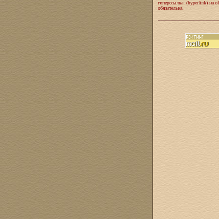
гиперссылка (hyperlink) на ol
обязательна.