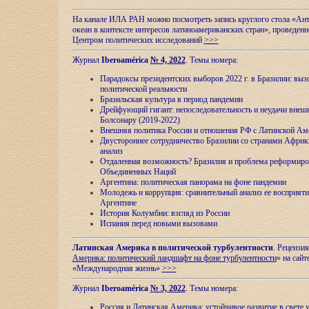
На канале ИЛА РАН можно посмотреть запись круглого стола «Ан
океан в контексте интересов латиноамериканских стран», проведенн
Центром политических исследований
>>>
Журнал
Iberoamérica
№ 4, 2022
. Темы номера:
Парадоксы президентских выборов 2022 г. в Бразилии: выз
политической реальности
Бразильская культура в период пандемии
Дрейфующий гигант: непоследовательность и неудачи внеш
Болсонару (2019-2022)
Внешняя политика России и отношения РФ с Латинской Ам
Двустороннее сотрудничество Бразилии со странами Африк
анализ
Отдаленная возможность? Бразилия и проблема реформиро
Объединенных Наций
Аргентина: политическая панорама на фоне пандемии
Молодежь и коррупция: сравнительный анализ ee восприяти
Аргентине
История Колумбии: взгляд из России
Испания перед новыми вызовами
Латинская Америка в политической турбулентности
. Рецензия
Америка: политический ландшафт на фоне турбулентности
» на сайт
«Международная жизнь»
>>>
Журнал
Iberoamérica
№ 3, 2022
. Темы номера:
Россия и Латинская Америка: устойчивое развитие в свете 