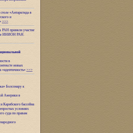
 столе «Антарктида в
еского и
я»
>>>
А РАН приняли участие
нном ИНИОН РАН.
ациональной
ности в
контексте новых
а «идентичность»
>>>
ска» Болсонару к
кой Америки в
и Карибского бассейна
непростых условиях
го суда по правам
ународного