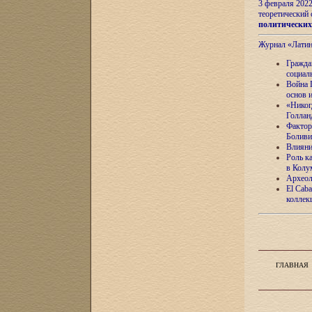
3 февраля 202
теоретический 
политически
Журнал «Лати
Гражда
социал
Война 
основ 
«Никог
Голлан
Фактор
Боливи
Влияни
Роль к
в Колу
Археол
El Caba
коллек
ГЛАВНАЯ