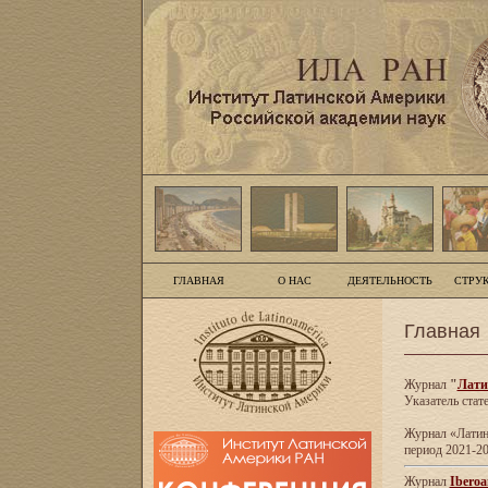
ГЛАВНАЯ
О НАС
ДЕЯТЕЛЬНОСТЬ
СТРУ
Главная
Журнал
"
Лати
Указатель стат
Журнал «Латинс
период 2021-20
Журнал
Iberoa