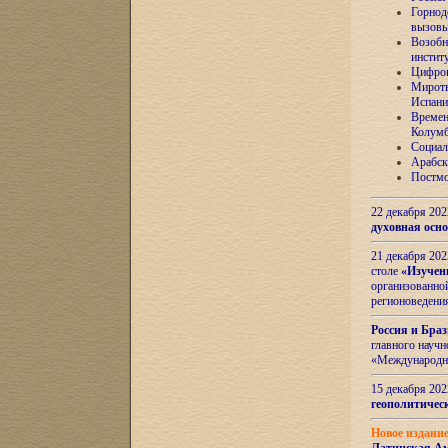
Горнод
вызов
Возобн
инстит
Цифров
Миротв
Испани
Времен
Колумб
Социал
Арабск
Постмо
22 декабря 20
духовная осн
21 декабря 20
столе
«Изучен
организованно
регионоведени
Россия и Бра
главного науч
«Международн
15 декабря 20
геополитическ
Новое издани