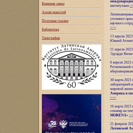
международн
Книжная лавка
институтами
>
Архив новостей
Латиноамерикан
уточняют приор
Полезные ссылки
научного сотр
>>>
Библиотека
13 апреля 202
Типография
Южной Атлант
11 апреля 202
Эдуардо Вилье
6 апреля 2023
Региональной 
ибероамерика
30 марта 2023
лабораторией и
мировой эконо
Америка в сис
>>>
16 марта 2023 
семинар на тем
MORENA
»
>
21 февраля 20
Латинской Ам