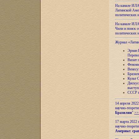
На канале ИЛА
Латинской Амер
политических
На канале ИЛА
Чили и поиск о
политических
Журнал «Лати
Эрнан 
Перево
Визит 
Феноме
Венесу
Бразил
Культ 
Дискус
выступ
СССР и
14 апреля 2022
научно-теорети
Бразилии
"
>>
17 марта 2022 
научно-теорети
Америке: сра