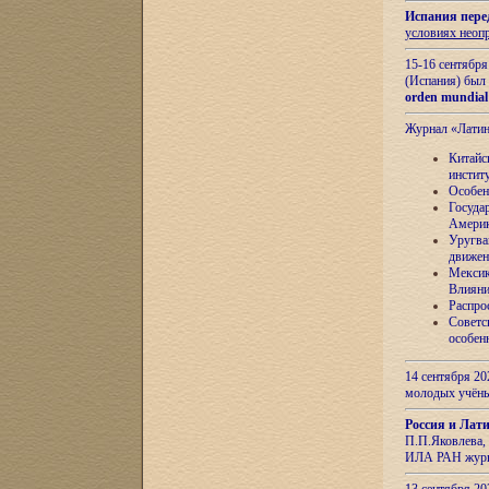
Испания пере
условиях неоп
15-16 сентябр
(Испания) был
orden mundial
Журнал «Лати
Китайс
инстит
Особен
Госуда
Амери
Уругва
движен
Мексик
Влияни
Распро
Советс
особен
14 сентября 20
молодых учён
Россия и Лат
П.П.Яковлева, 
ИЛА РАН журн