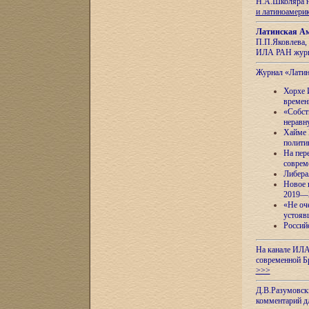
Н.А.Школяра н
и латиноамери
Латинская Ам
П.П.Яковлева, 
ИЛА РАН журн
Журнал «Лати
Хорхе 
времен
«Собст
неравн
Хайме 
полити
На пер
соврем
Либера
Новое 
2019—
«Не оч
устояв
Россий
На канале ИЛА
современной Б
>>>
Д.В.Разумовск
комментарий 