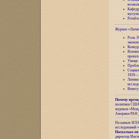
возмож
Кафедр
мусуль
Ретабло
Журнал «Лати
Роль Э
эконом
Конкур
Военно
прошло
Умная 
Пробле
Социал
1910—1
Латинс
исслед
Венесу
Почему прези
политики США 
журнала «Межд
Америки РАН
На канале ИЛА
исследований «
Насколько он
директор Инст