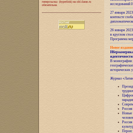
гиперссылка (hyperlink) на old.ilaran.ru
исследований 
обязательна.
27 января 2023
контексте глоб
дипломатическ
26 января 2023
в круглом сто
Программа ме
Новое издани
Ибероамерика
идентичности
В монографии 
географических
исторических 
Журнал «Лати
Президе
трудно
Цифров
паради
Соврем
Россия
Новые 
челове
Россия
культу
Перон: