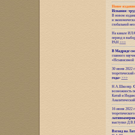
Новое издани
Испания: тру
В новом издан
и экономическ
глобальной не
На канале ИЛА
период и выбо
РАН
>>>
В Мадриде со
главного науч
«Независимой 
30 июня 2022 
теоретический 
года
»
>>>
Н.А.Школяр.
С
возможность пе
Китай и Индию,
Аналитический
16 июня 2022 г
теоретического
латиноамерик
выступил Д.В.
Взгляд на Ла