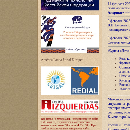
14 февраля 202
семинар на тем
Америки
»
>>
9 февраля 202
В.П. Беляева. 
посвящается» 
9 февраля 2023
Советов моло
Журнал «Лати
-
Роль к
América Latina Portal Europeo
Франча
Социал
анализ
Научно
Культу
Россий
Жанр х
Мексикано-ам
ситуации на г
предпринимает
состояние, одн
Комментарий к
Все права на материалы, находящиеся на сайте
old.ilaran.ru, охраняются в соответствии с
Россия и Лати
законодательством РФ (часть 4 ГК РФ). При
любом использовании материалов сайта
Комментарий П.