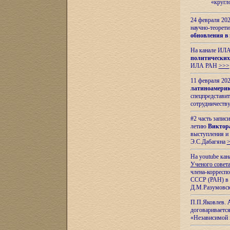
«кругл
24 февраля 202
научно-теорети
обновления в
На канале ИЛА
политических
ИЛА РАН
>>>
11 февраля 202
латиноамерик
спецпредстави
сотрудничест
#2 часть запис
летию
Виктор
выступления и
Э.С.Дабагяна
На youtube ка
Ученого совета
члена-корресп
СССР (РАН) в 1
Д.М.Разумовск
П.П.Яковлев.
договариваетс
«Независимой 