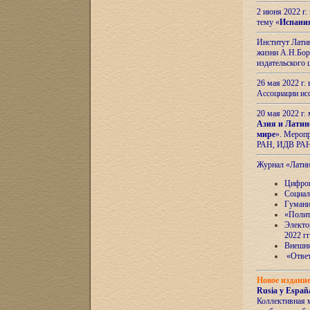
2 июня 2022 г
тему «
Испани
Институт Латин
жизни А.Н.Боро
издательского
26 мая 2022 г
Ассоциации ис
20 мая 2022 г.
Азия и Латин
мире
». Мероп
РАН, ИДВ РА
Журнал «Лати
Цифров
Социал
Гумани
«Полит
Электо
2022 гг
Внешняя
«Ответ
Новое издани
Rusia y España
Коллективная 