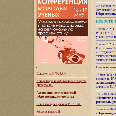
4-6 октября 20
Латинской Аме
Ибероамерика
НОВОСТИ 
1 июня 2023 г.
РАН и ИКСА РА
ученой степени
1 июня 2023 г
Институтом Ла
«Сотрудничеств
экономическог
экономическог
Научный семин
Документы ИЛА РАН
18 мая 2023 г
отношений РАН
Аспирантура и
информация о защитах
латиноамерик
диссертаций
директора ИЛА
Ассоциация исследователей
16-17 мая 202
ибероамериканского мира
«
Латинская Ам
региональную
Совет молодых ученых ИЛА РАН
27 апреля 2023
Конкурс вакансий
«
Перепозицио