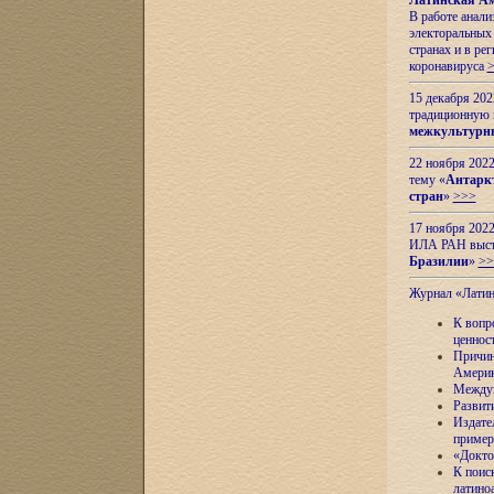
Латинская Ам
В работе анал
электоральных 
странах и в ре
коронавируса
15 декабря 20
традиционную
межкультурны
22 ноября 2022
тему «
Антаркт
стран
»
>>>
17 ноября 2022
ИЛА РАН высту
Бразилии
»
>>
Журнал «Лати
К вопр
ценнос
Причин
Амери
Междун
Развит
Издате
пример
«Докто
К поис
латино