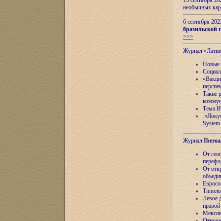
13 сентября 2
необычных кар
6 сентября 20
бразильской г
>>>
Журнал «Лати
Новые 
Социал
«Вакци
перспе
Такие 
коммун
Тема И
«Локус
System 
Журнал
Iberoa
От гео
перефо
От отк
объеди
Евросо
Типоло
Левое д
правой
Мексик
Отноше