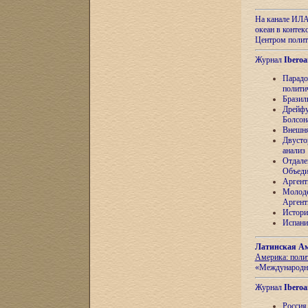
На канале ИЛА
океан в контек
Центром полит
Журнал
Iberoa
Парадо
полити
Бразил
Дрейфу
Болсон
Внешня
Двусто
анализ
Отдале
Объеди
Аргент
Молоде
Аргент
Истори
Испани
Латинская Ам
Америка: поли
«Международн
Журнал
Iberoa
Россия