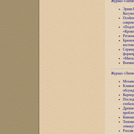
Журнал «Лати
Эрнан 
Косуме
Особен
соврем
«Подли
«Кроко
Регион
Бразил
восток
Сержиу
формир
«Мягка
Военно
Журнал «Лати
Механи
Климат
обсужд
Корпор
Послед
глобал
Древне
пробле
Киноин
Топони
этноку
Россия