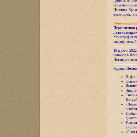
проблемам обе
серьезно ослож
Испании. Кром
взаимодейств
Новое издани
Перспектива 
латиноамери
Монография по
специфической
18 апреля 202
поворот в Ибер
Институте все
Журнал
Iberoa
Цифров
Основн
Латинс
Энерге
Связь 
Колум
«Левый
особен
Глобал
дихото
Развит
внутри
40 лет