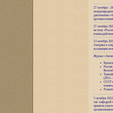
27 октября - 2
международног
дипломатии «А
противостояни
27 октября 20
на тему «Росси
взаимодействи
13 октября 202
Америка в сов
ассоциации ме
Журнал «Лати
Бразил
Россия
Колумб
Трансф
(2011—
СССР и
взаимо
Развит
5 октября 2022
зав. кафедрой
приняли участи
организованно