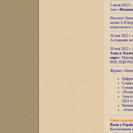
2 июня 2022 г
тему «
Испани
Институт Латин
жизни А.Н.Боро
издательского
26 мая 2022 г
Ассоциации ис
20 мая 2022 г.
Азия и Латин
мире
». Мероп
РАН, ИДВ РА
Журнал «Лати
Цифров
Социал
Гумани
«Полит
Электо
2022 гг
Внешняя
«Ответ
Новое издани
Rusia y España
Коллективная 