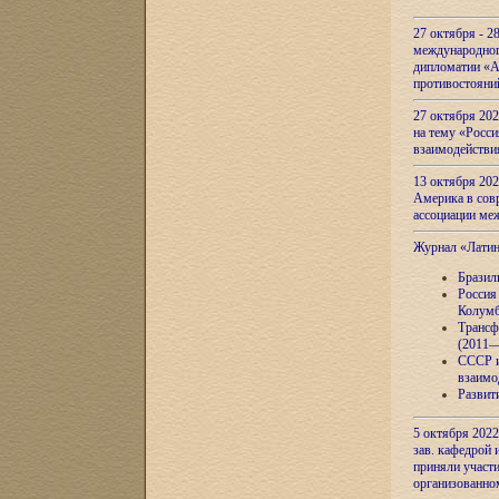
27 октября - 2
международног
дипломатии «А
противостояни
27 октября 20
на тему «Росси
взаимодействи
13 октября 202
Америка в сов
ассоциации ме
Журнал «Лати
Бразил
Россия
Колумб
Трансф
(2011—
СССР и
взаимо
Развит
5 октября 2022
зав. кафедрой
приняли участи
организованно