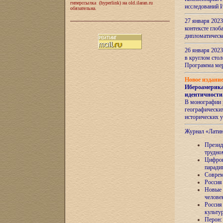
гиперссылка (hyperlink) на old.ilaran.ru
исследований 
обязательна.
27 января 2023
контексте глоб
дипломатическ
26 января 2023
в круглом сто
Программа ме
Новое издани
Ибероамерика
идентичности
В монографии 
географических
исторических 
Журнал «Лати
Президе
трудно
Цифров
паради
Соврем
Россия
Новые 
челове
Россия
культу
Перон: