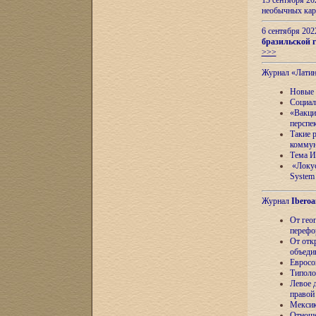
13 сентября 2
необычных кар
6 сентября 20
бразильской г
>>>
Журнал «Лати
Новые 
Социал
«Вакци
перспе
Такие 
коммун
Тема И
«Локус
System 
Журнал
Iberoa
От гео
перефо
От отк
объеди
Евросо
Типоло
Левое д
правой
Мексик
Отноше