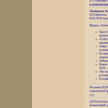
Н.А.Школяра н
и латиноамери
Латинская Ам
П.П.Яковлева, 
ИЛА РАН журн
Журнал «Лати
Хорхе 
времен
«Собст
неравн
Хайме 
полити
На пер
соврем
Либера
Новое 
2019—
«Не оч
устояв
Россий
На канале ИЛА
современной Б
>>>
Д.В.Разумовск
комментарий 