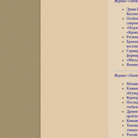
Журнал «Лати
Эрнан 
Косуме
Особен
соврем
«Подли
«Кроко
Регион
Бразил
восток
Сержиу
формир
«Мягка
Военно
Журнал «Лати
Механи
Климат
обсужд
Корпор
Послед
глобал
Древне
пробле
Киноин
Топони
этноку
Россия