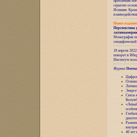
проблемам обе
серьезно ослож
Испании. Кром
взаимодейств
Новое издани
Перспектива 
латиноамери
Монография по
специфической
18 апреля 202
поворот в Ибер
Институте все
Журнал
Iberoa
Цифров
Основн
Латинс
Энерге
Связь 
Колум
«Левый
особен
Глобал
дихото
Развит
внутри
40 лет