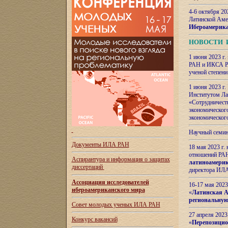
4-6 октября 20
Латинской Аме
Ибероамерика
НОВОСТИ 
1 июня 2023 г.
РАН и ИКСА РА
ученой степени
1 июня 2023 г
Институтом Ла
«Сотрудничеств
экономическог
экономическог
Научный семин
Документы ИЛА РАН
18 мая 2023 г
отношений РАН
Аспирантура и
информация о защитах
латиноамерик
диссертаций
директора ИЛА
Ассоциация исследователей
16-17 мая 202
ибероамериканского мира
«
Латинская Ам
региональную
Совет молодых ученых ИЛА РАН
27 апреля 2023
Конкурс вакансий
«
Перепозицио