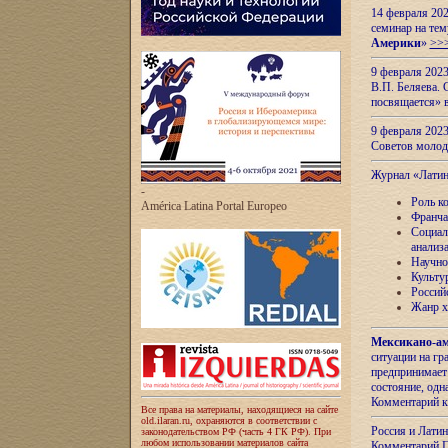
14 февраля 202
семинар на тем
Америки
»
>>
9 февраля 202
В.П. Беляева. 
посвящается» 
9 февраля 2023
Советов моло
Журнал «Лати
-
Роль к
América Latina Portal Europeo
Франча
Социал
анализ
Научно
Культу
Россий
Жанр х
Мексикано-ам
ситуации на г
предпринимает
состояние, одн
Комментарий к
Все права на материалы, находящиеся на сайте
old.ilaran.ru, охраняются в соответствии с
Россия и Лати
законодательством РФ (часть 4 ГК РФ). При
любом использовании материалов сайта
Комментарий П.