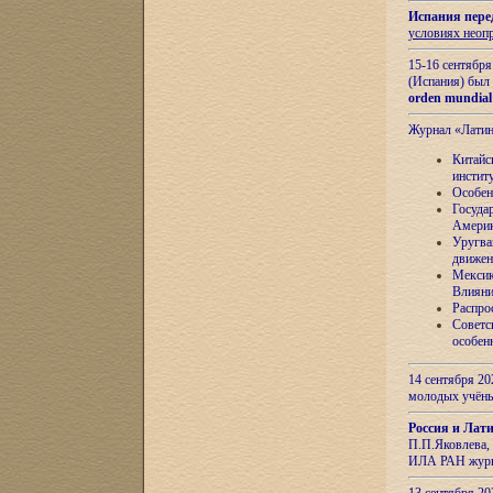
Испания пере
условиях неоп
15-16 сентябр
(Испания) был
orden mundial
Журнал «Лати
Китайс
инстит
Особен
Госуда
Амери
Уругва
движен
Мексик
Влияни
Распро
Советс
особен
14 сентября 20
молодых учён
Россия и Лат
П.П.Яковлева, 
ИЛА РАН журн