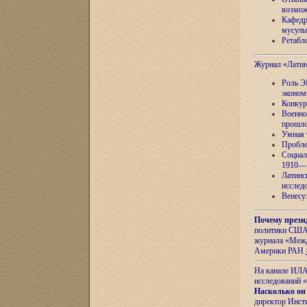
возмож
Кафедр
мусуль
Ретабло
Журнал «Лати
Роль Э
эконом
Конкур
Военно
прошло
Умная 
Пробле
Социал
1910—1
Латинс
исслед
Венесу
Почему прези
политики США 
журнала «Межд
Америки РАН
На канале ИЛА
исследований «
Насколько он
директор Инст