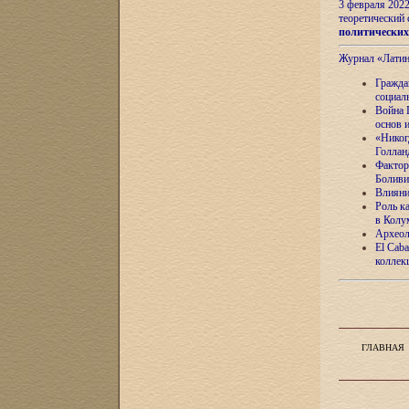
3 февраля 202
теоретический 
политически
Журнал «Лати
Гражда
социал
Война 
основ 
«Никог
Голлан
Фактор
Боливи
Влияни
Роль к
в Колу
Археол
El Caba
коллек
ГЛАВНАЯ