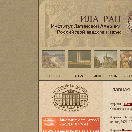
ГЛАВНАЯ
О НАС
ДЕЯТЕЛЬНОСТЬ
СТРУ
Главная
Журнал
"
Лати
Указатель стат
Журнал «Латинс
период 2021-20
Журнал
Iberoa