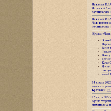
На канале ИЛА
Латинской Амер
политических
На канале ИЛА
Чили и поиск о
политических
Журнал «Лати
Эрнан 
Перево
Визит 
Феноме
Венесу
Бразил
Культ 
Дискус
выступ
СССР и
14 апреля 2022
научно-теорети
Бразилии
"
>>
17 марта 2022 
научно-теорети
Америке: сра