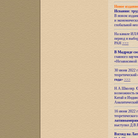
Новое издани
Испания: тру
В новом издан
и экономическ
глобальной не
На канале ИЛА
период и выбо
РАН
>>>
В Мадриде со
главного науч
«Независимой 
30 июня 2022 
теоретический 
года
»
>>>
Н.А.Школяр.
С
возможность пе
Китай и Индию,
Аналитический
16 июня 2022 г
теоретического
латиноамерик
выступил Д.В.
Взгляд на Ла