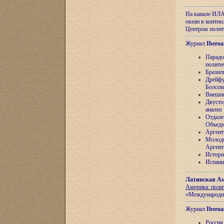
На канале ИЛА
океан в контек
Центром полит
Журнал
Iberoa
Парадо
полити
Бразил
Дрейфу
Болсон
Внешня
Двусто
анализ
Отдале
Объеди
Аргент
Молоде
Аргент
Истори
Испани
Латинская Ам
Америка: поли
«Международн
Журнал
Iberoa
Россия