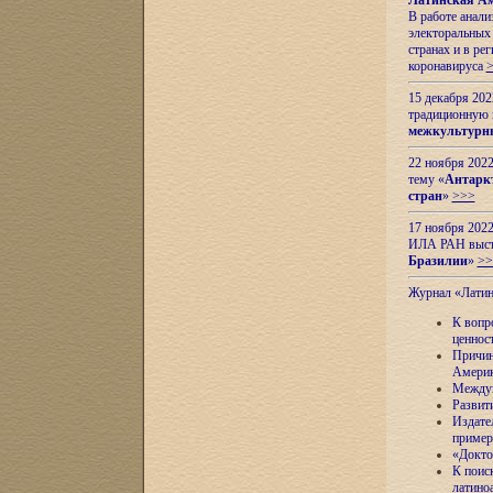
Латинская Ам
В работе анал
электоральных 
странах и в ре
коронавируса
15 декабря 20
традиционную
межкультурны
22 ноября 2022
тему «
Антаркт
стран
»
>>>
17 ноября 2022
ИЛА РАН высту
Бразилии
»
>>
Журнал «Лати
К вопр
ценнос
Причин
Амери
Междун
Развит
Издате
пример
«Докто
К поис
латино