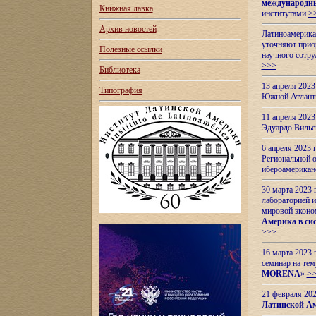
международн
Книжная лавка
институтами
>
Архив новостей
Латиноамерикан
уточняют приор
Полезные ссылки
научного сотр
>>>
Библиотека
13 апреля 202
Типография
Южной Атлант
11 апреля 202
Эдуардо Вилье
6 апреля 2023
Региональной 
ибероамерика
30 марта 2023
лабораторией и
мировой эконо
Америка в сис
>>>
16 марта 2023 
семинар на тем
MORENA
»
>
21 февраля 20
Латинской Ам