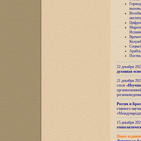
Горнод
вызов
Возобн
инстит
Цифров
Миротв
Испани
Времен
Колумб
Социал
Арабск
Постмо
22 декабря 20
духовная осн
21 декабря 20
столе
«Изучен
организованно
регионоведени
Россия и Бра
главного науч
«Международн
15 декабря 20
геополитическ
Новое издани