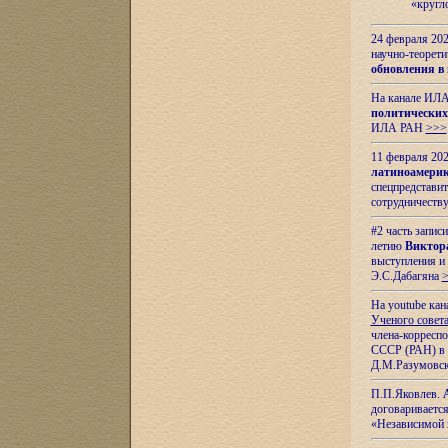
«кругл
24 февраля 202
научно-теорети
обновления в
На канале ИЛА
политических
ИЛА РАН
>>>
11 февраля 202
латиноамерик
спецпредстави
сотрудничест
#2 часть запис
летию
Виктор
выступления и
Э.С.Дабагяна
На youtube ка
Ученого совета
члена-корресп
СССР (РАН) в 1
Д.М.Разумовск
П.П.Яковлев.
договариваетс
«Независимой 