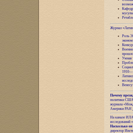
возмож
Кафедр
мусуль
Ретабло
Журнал «Лати
Роль Э
эконом
Конкур
Военно
прошло
Умная 
Пробле
Социал
1910—1
Латинс
исслед
Венесу
Почему прези
политики США 
журнала «Межд
Америки РАН
На канале ИЛА
исследований «
Насколько он
директор Инст