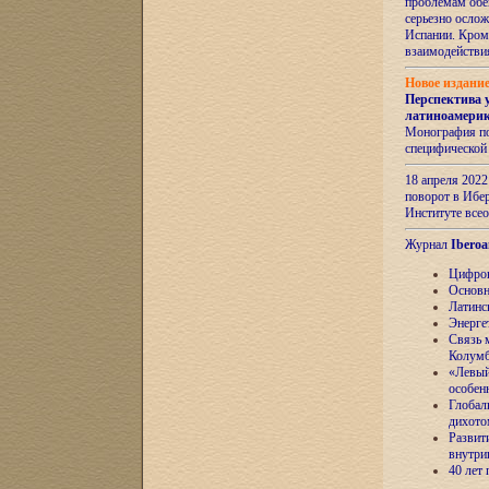
проблемам обе
серьезно ослож
Испании. Кром
взаимодейств
Новое издани
Перспектива 
латиноамери
Монография по
специфической
18 апреля 202
поворот в Ибер
Институте все
Журнал
Iberoa
Цифров
Основн
Латинс
Энерге
Связь 
Колум
«Левый
особен
Глобал
дихото
Развит
внутри
40 лет