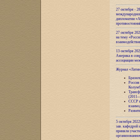
27 октября - 2
международног
дипломатии «А
противостояни
27 октября 20
на тему «Росси
взаимодействи
13 октября 202
Америка в сов
ассоциации ме
Журнал «Лати
Бразил
Россия
Колумб
Трансф
(2011—
СССР и
взаимо
Развит
5 октября 2022
зав. кафедрой
приняли участи
организованно