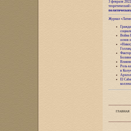
3 февраля 202
теоретический 
политически
Журнал «Лати
Гражда
социал
Война 
основ 
«Никог
Голлан
Фактор
Боливи
Влияни
Роль к
в Колу
Археол
El Caba
коллек
ГЛАВНАЯ