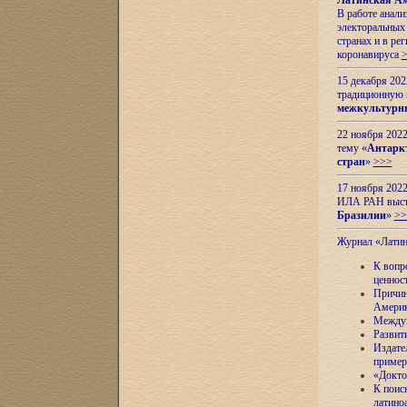
Латинская Ам
В работе анал
электоральных 
странах и в ре
коронавируса
15 декабря 20
традиционную
межкультурны
22 ноября 2022
тему «
Антаркт
стран
»
>>>
17 ноября 2022
ИЛА РАН высту
Бразилии
»
>>
Журнал «Лати
К вопр
ценнос
Причин
Амери
Междун
Развит
Издате
пример
«Докто
К поис
латино