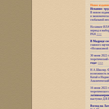
Новое издани
Испания: тру
В новом издан
и экономическ
глобальной не
На канале ИЛА
период и выбо
РАН
>>>
В Мадриде со
главного науч
«Независимой 
30 июня 2022 
теоретический 
года
»
>>>
Н.А.Школяр.
С
возможность пе
Китай и Индию,
Аналитический
16 июня 2022 г
теоретического
латиноамерик
выступил Д.В.
Взгляд на Ла