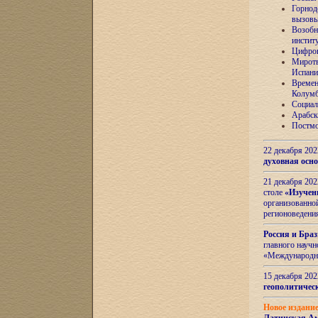
Горнод
вызов
Возобн
инстит
Цифров
Миротв
Испани
Времен
Колумб
Социал
Арабск
Постмо
22 декабря 20
духовная осн
21 декабря 20
столе
«Изучен
организованно
регионоведени
Россия и Бра
главного науч
«Международн
15 декабря 20
геополитическ
Новое издани