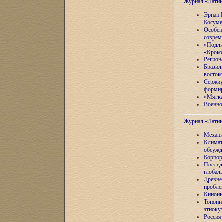
Журнал «Лати
Эрнан 
Косуме
Особен
соврем
«Подли
«Кроко
Регион
Бразил
восток
Сержиу
формир
«Мягка
Военно
Журнал «Лати
Механи
Климат
обсужд
Корпор
Послед
глобал
Древне
пробле
Киноин
Топони
этноку
Россия