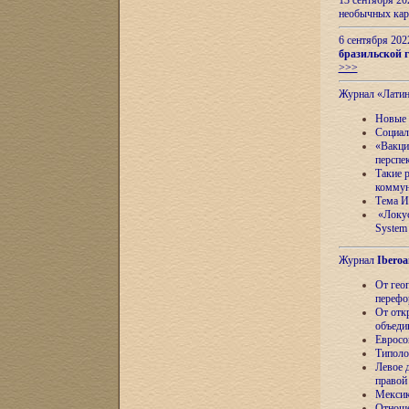
13 сентября 2
необычных кар
6 сентября 20
бразильской г
>>>
Журнал «Лати
Новые 
Социал
«Вакци
перспе
Такие 
коммун
Тема И
«Локус
System 
Журнал
Iberoa
От гео
перефо
От отк
объеди
Евросо
Типоло
Левое д
правой
Мексик
Отноше