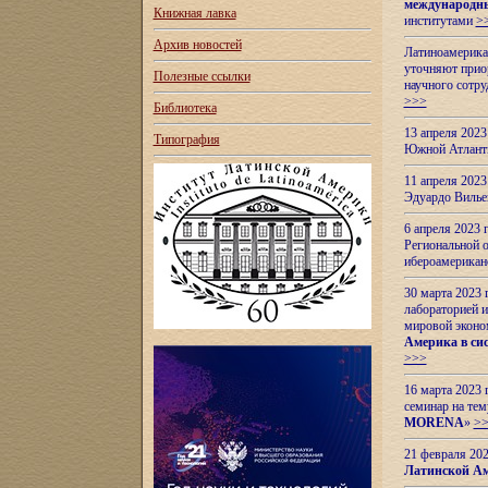
международн
Книжная лавка
институтами
>
Архив новостей
Латиноамерикан
уточняют приор
Полезные ссылки
научного сотр
>>>
Библиотека
13 апреля 202
Типография
Южной Атлант
11 апреля 202
Эдуардо Вилье
6 апреля 2023
Региональной 
ибероамерика
30 марта 2023
лабораторией и
мировой эконо
Америка в сис
>>>
16 марта 2023 
семинар на тем
MORENA
»
>
21 февраля 20
Латинской Ам