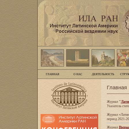
ГЛАВНАЯ
О НАС
ДЕЯТЕЛЬНОСТЬ
СТРУ
Главная
Журнал
"
Лати
Указатель стат
Журнал «Латинс
период 2021-20
Журнал
Iberoa