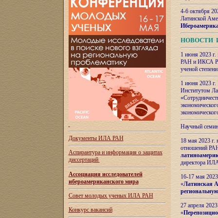
4-6 октября 20
Латинской Аме
Ибероамерика
НОВОСТИ 
1 июня 2023 г.
РАН и ИКСА РА
ученой степени
1 июня 2023 г
Институтом Ла
«Сотрудничеств
экономическог
экономическог
Научный семин
Документы ИЛА РАН
18 мая 2023 г
отношений РАН
Аспирантура и
информация о защитах
латиноамерик
диссертаций
директора ИЛА
Ассоциация исследователей
16-17 мая 202
ибероамериканского мира
«
Латинская Ам
региональную
Совет молодых ученых ИЛА РАН
27 апреля 2023
Конкурс вакансий
«
Перепозицио