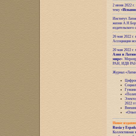
2 июня 2022 г
тему «
Испани
Институт Латин
жизни А.Н.Боро
издательского
26 мая 2022 г
Ассоциации ис
20 мая 2022 г.
Азия и Латин
мире
». Мероп
РАН, ИДВ РА
Журнал «Лати
Цифров
Социал
Гумани
«Полит
Электо
2022 гг
Внешняя
«Ответ
Новое издани
Rusia y España
Коллективная 