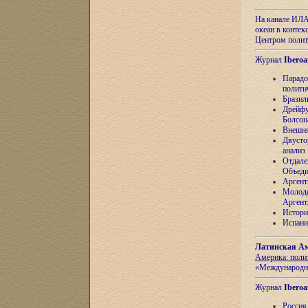
На канале ИЛА
океан в контек
Центром полит
Журнал
Iberoa
Парадо
полити
Бразил
Дрейфу
Болсон
Внешня
Двусто
анализ
Отдале
Объеди
Аргент
Молоде
Аргент
Истори
Испани
Латинская Ам
Америка: поли
«Международн
Журнал
Iberoa
Россия