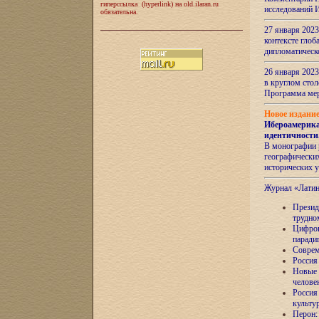
гиперссылка (hyperlink) на old.ilaran.ru
исследований 
обязательна.
27 января 2023
контексте глоб
дипломатическ
26 января 2023
в круглом сто
Программа ме
Новое издани
Ибероамерика
идентичности
В монографии 
географических
исторических 
Журнал «Лати
Президе
трудно
Цифров
паради
Соврем
Россия
Новые 
челове
Россия
культу
Перон: