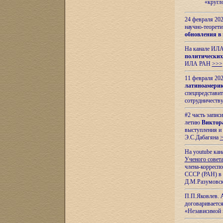
«кругл
24 февраля 202
научно-теорети
обновления в
На канале ИЛА
политических
ИЛА РАН
>>>
11 февраля 202
латиноамерик
спецпредстави
сотрудничест
#2 часть запис
летию
Виктор
выступления и
Э.С.Дабагяна
На youtube ка
Ученого совета
члена-корресп
СССР (РАН) в 1
Д.М.Разумовск
П.П.Яковлев.
договариваетс
«Независимой 