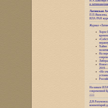
Н.А.Школяра н
и латиноамери
Латинская Ам
П.П.Яковлева, 
ИЛА РАН журн
Журнал «Лати
Хорхе 
времен
«Собст
неравн
Хайме 
полити
На пер
соврем
Либера
Новое 
2019—
«Не оч
устояв
Россий
На канале ИЛА
современной Б
>>>
Д.В.Разумовск
комментарий 