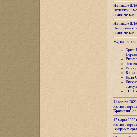
На канале ИЛА
Латинской Амер
политических
На канале ИЛА
Чили и поиск о
политических
Журнал «Лати
Эрнан 
Перево
Визит 
Феноме
Венесу
Бразил
Культ 
Дискус
выступ
СССР и
14 апреля 2022
научно-теорети
Бразилии
"
>>
17 марта 2022 
научно-теорети
Америке: сра