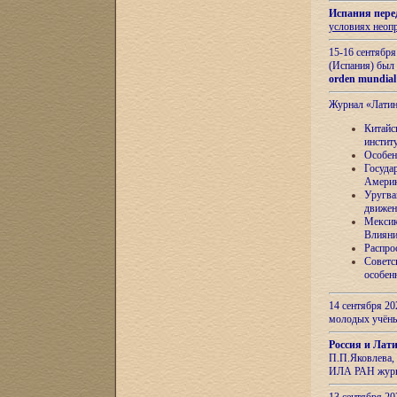
Испания пере
условиях неоп
15-16 сентябр
(Испания) был
orden mundial
Журнал «Лати
Китайс
инстит
Особен
Госуда
Амери
Уругва
движен
Мексик
Влияни
Распро
Советс
особен
14 сентября 20
молодых учён
Россия и Лат
П.П.Яковлева, 
ИЛА РАН журн