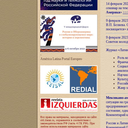
14 февраля 202
семинар на тем
Америки
»
>>
9 февраля 202
В.П. Беляева. 
посвящается» 
9 февраля 2023
Советов моло
Журнал «Лати
-
Роль к
América Latina Portal Europeo
Франча
Социал
анализ
Научно
Культу
Россий
Жанр х
Мексикано-ам
ситуации на г
предпринимает
состояние, одн
Комментарий к
Все права на материалы, находящиеся на сайте
old.ilaran.ru, охраняются в соответствии с
Россия и Лати
законодательством РФ (часть 4 ГК РФ). При
любом использовании материалов сайта
Комментарий П.