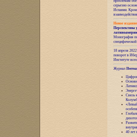
проблемам обе
серьезно ослож
Испании. Кром
взаимодейств
Новое издани
Перспектива 
латиноамери
Монография по
специфической
18 апреля 202
поворот в Ибер
Институте все
Журнал
Iberoa
Цифров
Основн
Латинс
Энерге
Связь 
Колум
«Левый
особен
Глобал
дихото
Развит
внутри
40 лет