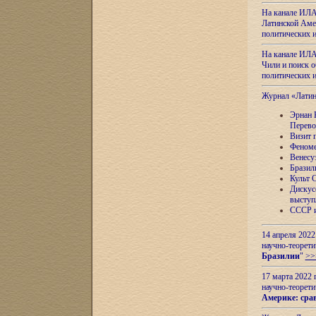
На канале ИЛА
Латинской Амер
политических
На канале ИЛА
Чили и поиск о
политических
Журнал «Лати
Эрнан 
Перево
Визит 
Феноме
Венесу
Бразил
Культ 
Дискус
выступ
СССР и
14 апреля 2022
научно-теорети
Бразилии
"
>>
17 марта 2022 
научно-теорети
Америке: сра