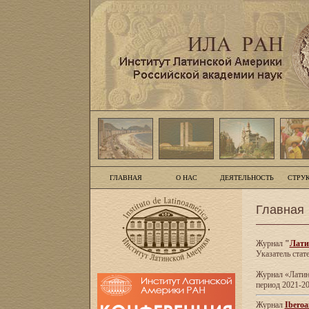
ГЛАВНАЯ
О НАС
ДЕЯТЕЛЬНОСТЬ
СТРУ
Главная
Журнал
"
Лати
Указатель стат
Журнал «Латинс
период 2021-20
Журнал
Iberoa