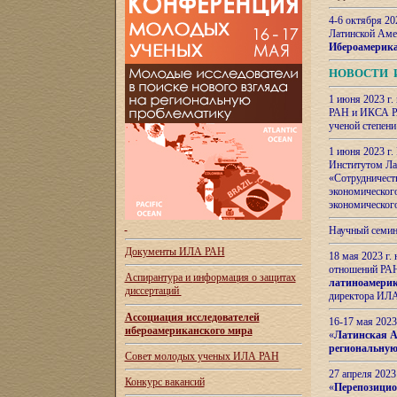
4-6 октября 20
Латинской Аме
Ибероамерика
НОВОСТИ 
1 июня 2023 г.
РАН и ИКСА РА
ученой степени
1 июня 2023 г
Институтом Ла
«Сотрудничеств
экономическог
экономическог
Научный семин
Документы ИЛА РАН
18 мая 2023 г
отношений РАН
Аспирантура и
информация о защитах
латиноамерик
диссертаций
директора ИЛА
Ассоциация исследователей
16-17 мая 202
ибероамериканского мира
«
Латинская Ам
региональную
Совет молодых ученых ИЛА РАН
27 апреля 2023
Конкурс вакансий
«
Перепозицио