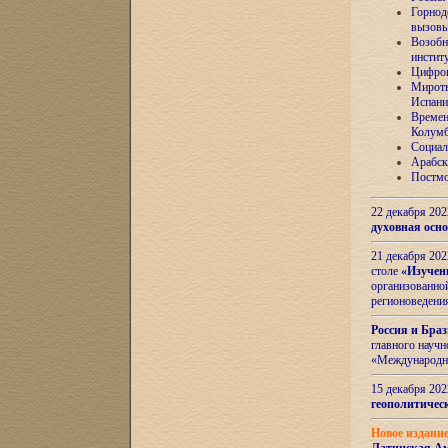
Горнод
вызов
Возобн
инстит
Цифров
Миротв
Испани
Времен
Колумб
Социал
Арабск
Постмо
22 декабря 20
духовная осн
21 декабря 20
столе
«Изучен
организованно
регионоведени
Россия и Бра
главного науч
«Международн
15 декабря 20
геополитическ
Новое издани