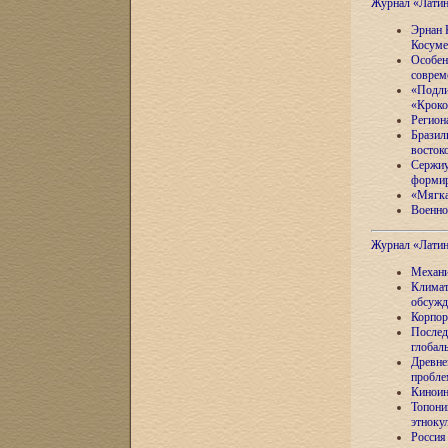
Журнал «Лати
Эрнан 
Косуме
Особен
соврем
«Подли
«Кроко
Регион
Бразил
восток
Сержиу
формир
«Мягка
Военно
Журнал «Лати
Механи
Климат
обсужд
Корпор
Послед
глобал
Древне
пробле
Киноин
Топони
этноку
Россия