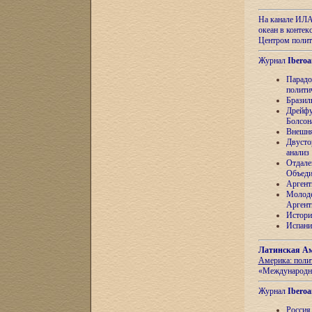
На канале ИЛА
океан в контек
Центром полит
Журнал
Iberoa
Парадо
полити
Бразил
Дрейфу
Болсон
Внешня
Двусто
анализ
Отдале
Объеди
Аргент
Молоде
Аргент
Истори
Испани
Латинская Ам
Америка: поли
«Международн
Журнал
Iberoa
Россия