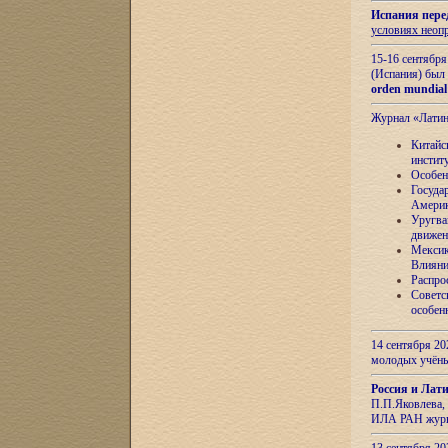
Испания пере
условиях неоп
15-16 сентябр
(Испания) был
orden mundial
Журнал «Лати
Китайс
инстит
Особен
Госуда
Амери
Уругва
движен
Мексик
Влияни
Распро
Советс
особен
14 сентября 20
молодых учён
Россия и Лат
П.П.Яковлева, 
ИЛА РАН журн