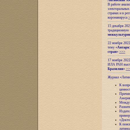
Латинская Ам
В работе анал
электоральных 
странах и в ре
коронавируса
15 декабря 20
традиционную
межкультурны
22 ноября 2022
тему «
Антаркт
стран
»
>>>
17 ноября 2022
ИЛА РАН высту
Бразилии
»
>>
Журнал «Лати
К вопр
ценнос
Причин
Амери
Междун
Развит
Издате
пример
«Докто
К поис
латино