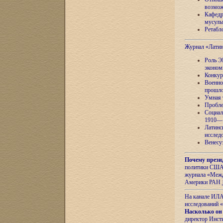
возмож
Кафедр
мусуль
Ретабло
Журнал «Лати
Роль Э
эконом
Конкур
Военно
прошло
Умная 
Пробле
Социал
1910—1
Латинс
исслед
Венесу
Почему прези
политики США 
журнала «Межд
Америки РАН
На канале ИЛА
исследований «
Насколько он
директор Инст