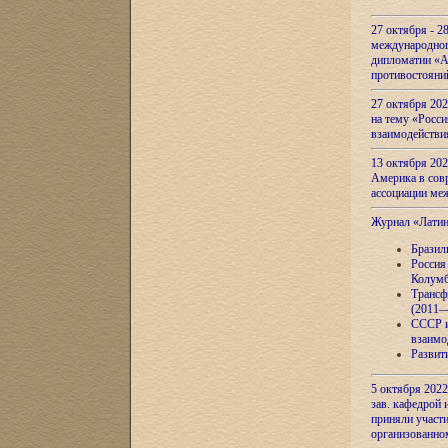
27 октября - 2
международног
дипломатии «А
противостояни
27 октября 20
на тему «Росси
взаимодействи
13 октября 202
Америка в сов
ассоциации ме
Журнал «Лати
Бразил
Россия
Колумб
Трансф
(2011—
СССР и
взаимо
Развит
5 октября 2022
зав. кафедрой
приняли участи
организованно