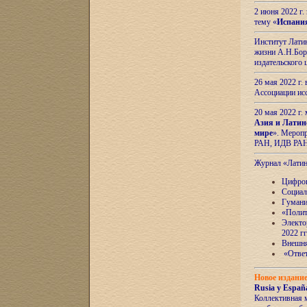
2 июня 2022 г
тему «
Испани
Институт Латин
жизни А.Н.Боро
издательского
26 мая 2022 г
Ассоциации ис
20 мая 2022 г.
Азия и Латин
мире
». Мероп
РАН, ИДВ РА
Журнал «Лати
Цифров
Социал
Гумани
«Полит
Электо
2022 гг
Внешняя
«Ответ
Новое издани
Rusia y España
Коллективная 