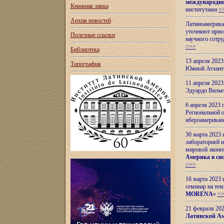
международн
Книжная лавка
институтами
>
Архив новостей
Латиноамерикан
уточняют приор
Полезные ссылки
научного сотр
>>>
Библиотека
13 апреля 202
Типография
Южной Атлант
11 апреля 202
Эдуардо Вилье
6 апреля 2023
Региональной 
ибероамерика
30 марта 2023
лабораторией и
мировой эконо
Америка в сис
>>>
16 марта 2023 
семинар на тем
MORENA
»
>
21 февраля 20
Латинской Ам