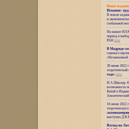
Новое издани
Испания: тру
В новом издан
и экономическ
глобальной не
На канале ИЛА
период и выбо
РАН
>>>
В Мадриде со
главного науч
«Независимой 
30 июня 2022 
теоретический 
года
»
>>>
Н.А.Школяр.
С
возможность пе
Китай и Индию,
Аналитический
16 июня 2022 г
теоретического
латиноамерик
выступил Д.В.
Взгляд на Ла