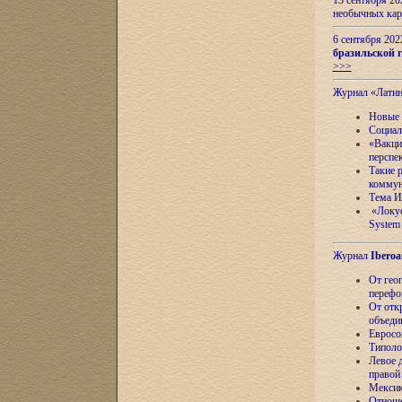
13 сентября 2
необычных кар
6 сентября 20
бразильской г
>>>
Журнал «Лати
Новые 
Социал
«Вакци
перспе
Такие 
коммун
Тема И
«Локус
System 
Журнал
Iberoa
От гео
перефо
От отк
объеди
Евросо
Типоло
Левое д
правой
Мексик
Отноше