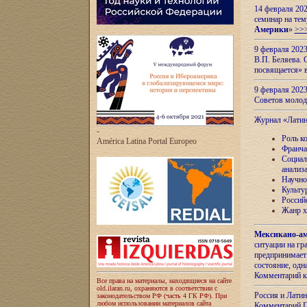
14 февраля 202
семинар на тем
Америки
»
>>
9 февраля 202
В.П. Беляева. 
посвящается» 
9 февраля 2023
Советов моло
Журнал «Лати
-
Роль к
América Latina Portal Europeo
Франча
Социал
анализ
Научно
Культу
Россий
Жанр х
Мексикано-ам
ситуации на г
предпринимает
состояние, одн
Комментарий к
Все права на материалы, находящиеся на сайте
old.ilaran.ru, охраняются в соответствии с
Россия и Лати
законодательством РФ (часть 4 ГК РФ). При
любом использовании материалов сайта
Комментарий П.