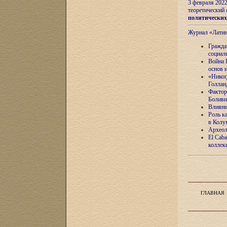
3 февраля 202
теоретический 
политически
Журнал «Лати
Гражда
социал
Война 
основ 
«Никог
Голлан
Фактор
Боливи
Влияни
Роль к
в Колу
Археол
El Caba
коллек
ГЛАВНАЯ