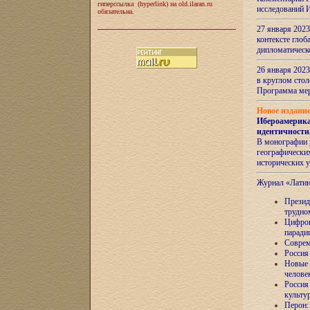
гиперссылка (hyperlink) на old.ilaran.ru
исследований 
обязательна.
27 января 2023
контексте глоб
дипломатическ
26 января 2023
в круглом сто
Программа ме
Новое издани
Ибероамерика
идентичности
В монографии 
географических
исторических 
Журнал «Лати
Президе
трудно
Цифров
паради
Соврем
Россия
Новые 
челове
Россия
культу
Перон: