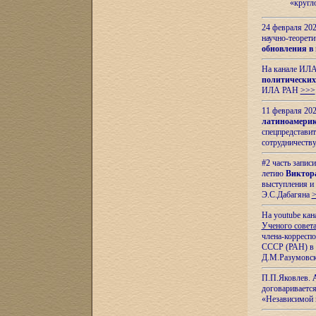
«кругл
24 февраля 202
научно-теорети
обновления в
На канале ИЛА
политических
ИЛА РАН
>>>
11 февраля 202
латиноамерик
спецпредстави
сотрудничест
#2 часть запис
летию
Виктор
выступления и
Э.С.Дабагяна
На youtube ка
Ученого совета
члена-корресп
СССР (РАН) в 1
Д.М.Разумовск
П.П.Яковлев.
договариваетс
«Независимой 