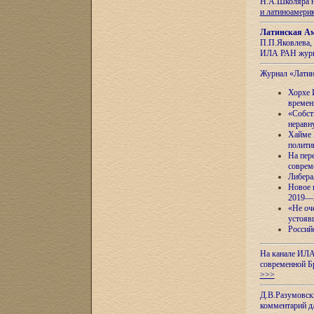
Н.А.Школяра н
и латиноамери
Латинская Ам
П.П.Яковлева, 
ИЛА РАН журн
Журнал «Лати
Хорхе 
времен
«Собст
неравн
Хайме 
полити
На пер
соврем
Либера
Новое 
2019—
«Не оч
устояв
Россий
На канале ИЛА
современной Б
>>>
Д.В.Разумовск
комментарий 