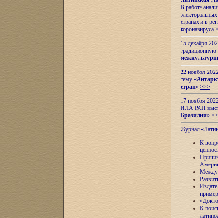
Латинская Ам
В работе анал
электоральных 
странах и в ре
коронавируса
15 декабря 20
традиционную
межкультурны
22 ноября 2022
тему «
Антаркт
стран
»
>>>
17 ноября 2022
ИЛА РАН высту
Бразилии
»
>>
Журнал «Лати
К вопр
ценнос
Причин
Амери
Междун
Развит
Издате
пример
«Докто
К поис
латино