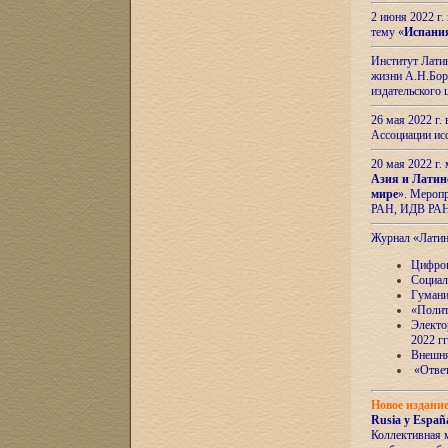
2 июня 2022 г
тему «
Испани
Институт Латин
жизни А.Н.Боро
издательского
26 мая 2022 г
Ассоциации ис
20 мая 2022 г.
Азия и Латин
мире
». Мероп
РАН, ИДВ РА
Журнал «Лати
Цифров
Социал
Гумани
«Полит
Электо
2022 гг
Внешняя
«Ответ
Новое издани
Rusia y España
Коллективная 