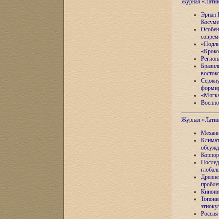
Журнал «Лати
Эрнан 
Косуме
Особен
соврем
«Подли
«Кроко
Регион
Бразил
восток
Сержиу
формир
«Мягка
Военно
Журнал «Лати
Механи
Климат
обсужд
Корпор
Послед
глобал
Древне
пробле
Киноин
Топони
этноку
Россия