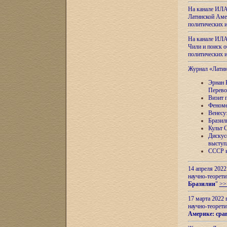
На канале ИЛА
Латинской Амер
политических
На канале ИЛА
Чили и поиск о
политических
Журнал «Лати
Эрнан 
Перево
Визит 
Феноме
Венесу
Бразил
Культ 
Дискус
выступ
СССР и
14 апреля 2022
научно-теорети
Бразилии
"
>>
17 марта 2022 
научно-теорети
Америке: сра