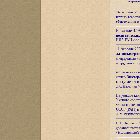
«кругл
24 февраля 202
научно-теорети
обновления в
На канале ИЛА
политических
ИЛА РАН
>>>
11 февраля 202
латиноамерик
спецпредстави
сотрудничест
#2 часть запис
летию
Виктор
выступления и
Э.С.Дабагяна
На youtube ка
Ученого совета
члена-корресп
СССР (РАН) в 1
Д.М.Разумовск
П.П.Яковлев.
договариваетс
«Независимой 