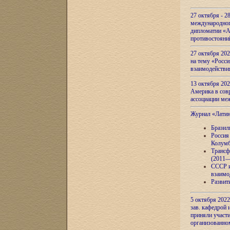
27 октября - 2
международног
дипломатии «А
противостояни
27 октября 20
на тему «Росси
взаимодействи
13 октября 202
Америка в сов
ассоциации ме
Журнал «Лати
Бразил
Россия
Колумб
Трансф
(2011—
СССР и
взаимо
Развит
5 октября 2022
зав. кафедрой
приняли участи
организованно