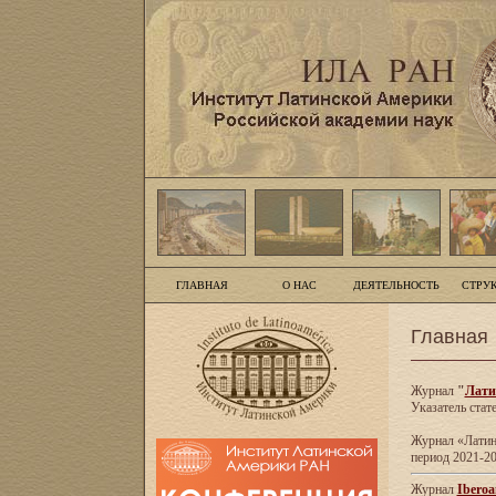
ГЛАВНАЯ
О НАС
ДЕЯТЕЛЬНОСТЬ
СТРУ
Главная
Журнал
"
Лати
Указатель стат
Журнал «Латинс
период 2021-20
Журнал
Iberoa