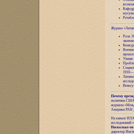
возмож
Кафедр
мусуль
Ретабло
Журнал «Лати
Роль Э
эконом
Конкур
Военно
прошло
Умная 
Пробле
Социал
1910—1
Латинс
исслед
Венесу
Почему прези
политики США 
журнала «Межд
Америки РАН
На канале ИЛА
исследований «
Насколько он
директор Инст