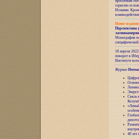
проблемам обе
серьезно ослож
Испании. Кром
взаимодейств
Новое издани
Перспектива 
латиноамери
Монография по
специфической
18 апреля 202
поворот в Ибер
Институте все
Журнал
Iberoa
Цифров
Основн
Латинс
Энерге
Связь 
Колум
«Левый
особен
Глобал
дихото
Развит
внутри
40 лет