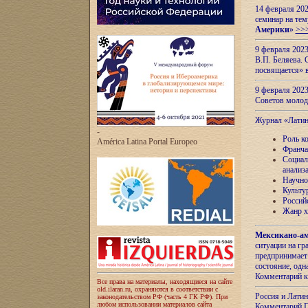
14 февраля 202
семинар на тем
Америки
»
>>
9 февраля 202
В.П. Беляева. 
посвящается» 
9 февраля 2023
Советов моло
Журнал «Лати
-
Роль к
América Latina Portal Europeo
Франча
Социал
анализ
Научно
Культу
Россий
Жанр х
Мексикано-ам
ситуации на г
предпринимает
состояние, одн
Комментарий к
Все права на материалы, находящиеся на сайте
old.ilaran.ru, охраняются в соответствии с
Россия и Лати
законодательством РФ (часть 4 ГК РФ). При
любом использовании материалов сайта
Комментарий П.