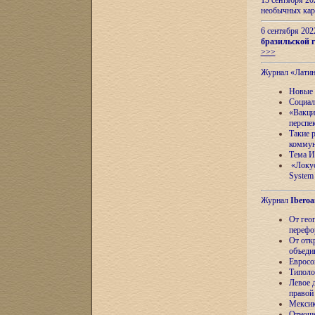
13 сентября 2
необычных кар
6 сентября 20
бразильской г
>>>
Журнал «Лати
Новые 
Социал
«Вакци
перспе
Такие 
коммун
Тема И
«Локус
System 
Журнал
Iberoa
От гео
перефо
От отк
объеди
Евросо
Типоло
Левое д
правой
Мексик
Отноше