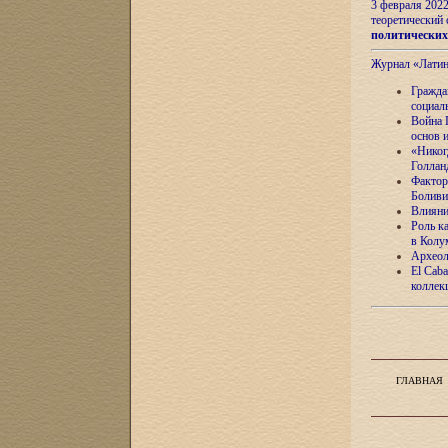
3 февраля 202
теоретический 
политически
Журнал «Лати
Гражда
социал
Война 
основ 
«Никог
Голлан
Фактор
Боливи
Влияни
Роль к
в Колу
Археол
El Caba
коллек
ГЛАВНАЯ