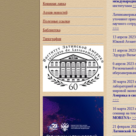
международн
Книжная лавка
институтами
>
Архив новостей
Латиноамерикан
уточняют приор
Полезные ссылки
научного сотр
>>>
Библиотека
13 апреля 202
Типография
Южной Атлант
11 апреля 202
Эдуардо Вилье
6 апреля 2023
Региональной 
ибероамерика
30 марта 2023
лабораторией и
мировой эконо
Америка в сис
>>>
16 марта 2023 
семинар на тем
MORENA
»
>
21 февраля 20
Латинской Ам