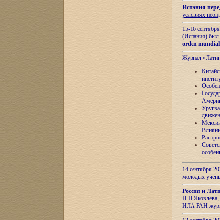
Испания пере
условиях неоп
15-16 сентябр
(Испания) был
orden mundial
Журнал «Лати
Китайс
инстит
Особен
Госуда
Амери
Уругва
движен
Мексик
Влияни
Распро
Советс
особен
14 сентября 20
молодых учён
Россия и Лат
П.П.Яковлева, 
ИЛА РАН журн