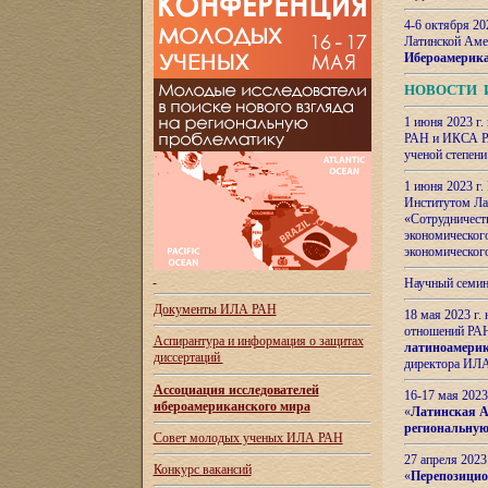
4-6 октября 20
Латинской Аме
Ибероамерика
НОВОСТИ 
1 июня 2023 г.
РАН и ИКСА РА
ученой степени
1 июня 2023 г
Институтом Ла
«Сотрудничеств
экономическог
экономическог
Научный семин
Документы ИЛА РАН
18 мая 2023 г
отношений РАН
Аспирантура и
информация о защитах
латиноамерик
диссертаций
директора ИЛА
Ассоциация исследователей
16-17 мая 202
ибероамериканского мира
«
Латинская Ам
региональную
Совет молодых ученых ИЛА РАН
27 апреля 2023
Конкурс вакансий
«
Перепозицио