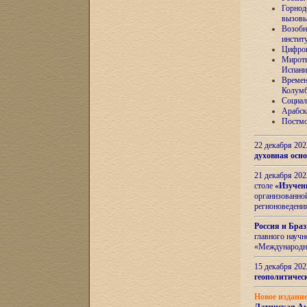
Горнод
вызов
Возобн
инстит
Цифров
Миротв
Испани
Времен
Колумб
Социал
Арабск
Постмо
22 декабря 20
духовная осн
21 декабря 20
столе
«Изучен
организованно
регионоведени
Россия и Бра
главного науч
«Международн
15 декабря 20
геополитическ
Новое издани