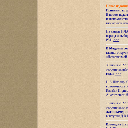
Новое издани
Испания: тру
В новом издан
и экономическ
глобальной не
На канале ИЛА
период и выбо
РАН
>>>
В Мадриде со
главного науч
«Независимой 
30 июня 2022 
теоретический 
года
»
>>>
Н.А.Школяр.
С
возможность пе
Китай и Индию,
Аналитический
16 июня 2022 г
теоретического
латиноамерик
выступил Д.В.
Взгляд на Ла