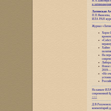
Н.А.Школяра н
и латиноамери
Латинская Ам
П.П.Яковлева, 
ИЛА РАН журн
Журнал «Лати
Хорхе 
времен
«Собст
неравн
Хайме 
полити
На пер
соврем
Либера
Новое 
2019—
«Не оч
устояв
Россий
На канале ИЛА
современной Б
>>>
Д.В.Разумовск
комментарий 