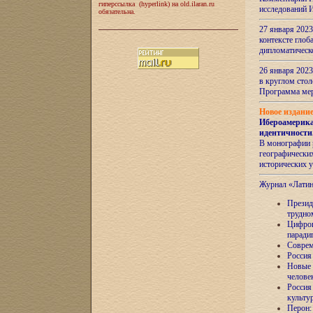
гиперссылка (hyperlink) на old.ilaran.ru
исследований 
обязательна.
27 января 2023
контексте глоб
дипломатическ
26 января 2023
в круглом сто
Программа ме
Новое издани
Ибероамерика
идентичности
В монографии 
географических
исторических 
Журнал «Лати
Президе
трудно
Цифров
паради
Соврем
Россия
Новые 
челове
Россия
культу
Перон: