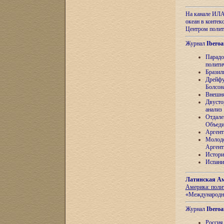
На канале ИЛА
океан в контек
Центром полит
Журнал
Iberoa
Парадо
полити
Бразил
Дрейфу
Болсон
Внешня
Двусто
анализ
Отдале
Объеди
Аргент
Молоде
Аргент
Истори
Испани
Латинская Ам
Америка: поли
«Международн
Журнал
Iberoa
Россия