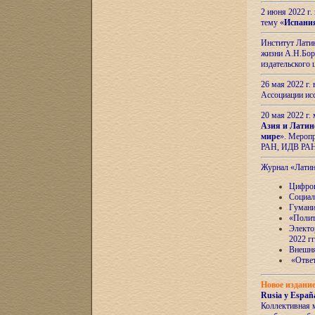
2 июня 2022 г
тему «
Испани
Институт Латин
жизни А.Н.Боро
издательского
26 мая 2022 г
Ассоциации ис
20 мая 2022 г.
Азия и Латин
мире
». Мероп
РАН, ИДВ РА
Журнал «Лати
Цифров
Социал
Гумани
«Полит
Электо
2022 гг
Внешняя
«Ответ
Новое издани
Rusia y España
Коллективная 