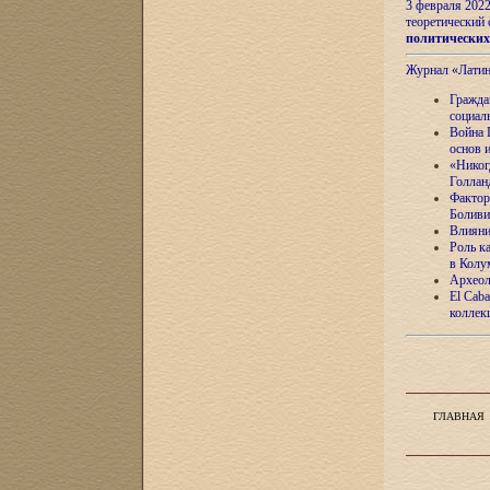
3 февраля 202
теоретический 
политически
Журнал «Лати
Гражда
социал
Война 
основ 
«Никог
Голлан
Фактор
Боливи
Влияни
Роль к
в Колу
Археол
El Caba
коллек
ГЛАВНАЯ