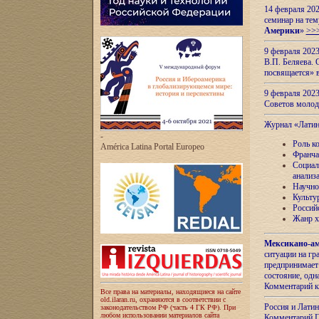
14 февраля 202
семинар на тем
Америки
»
>>
9 февраля 202
В.П. Беляева. 
посвящается» 
9 февраля 2023
Советов моло
Журнал «Лати
-
Роль к
América Latina Portal Europeo
Франча
Социал
анализ
Научно
Культу
Россий
Жанр х
Мексикано-ам
ситуации на г
предпринимает
состояние, одн
Комментарий к
Все права на материалы, находящиеся на сайте
old.ilaran.ru, охраняются в соответствии с
Россия и Лати
законодательством РФ (часть 4 ГК РФ). При
любом использовании материалов сайта
Комментарий П.