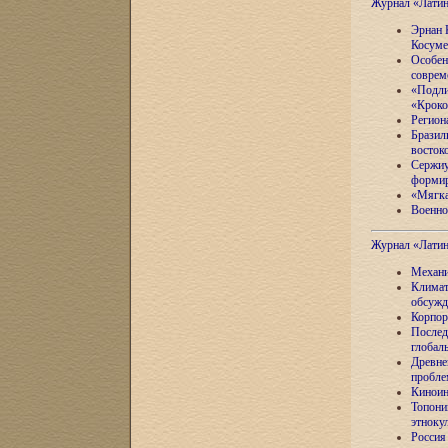
Журнал «Лати
Эрнан 
Косуме
Особен
соврем
«Подли
«Кроко
Регион
Бразил
восток
Сержиу
формир
«Мягка
Военно
Журнал «Лати
Механи
Климат
обсужд
Корпор
Послед
глобал
Древне
пробле
Киноин
Топони
этноку
Россия