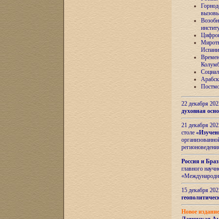
Горнод
вызов
Возобн
инстит
Цифров
Миротв
Испани
Времен
Колумб
Социал
Арабск
Постмо
22 декабря 20
духовная осн
21 декабря 20
столе
«Изучен
организованно
регионоведени
Россия и Бра
главного науч
«Международн
15 декабря 20
геополитическ
Новое издани