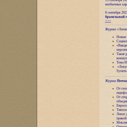
13 сентября 2
необычных кар
6 сентября 20
бразильской г
>>>
Журнал «Лати
Новые 
Социал
«Вакци
перспе
Такие 
коммун
Тема И
«Локус
System 
Журнал
Iberoa
От гео
перефо
От отк
объеди
Евросо
Типоло
Левое д
правой
Мексик
Отноше