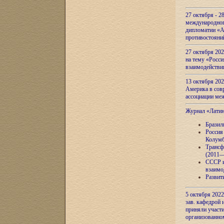
27 октября - 2
международног
дипломатии «А
противостояни
27 октября 20
на тему «Росси
взаимодействи
13 октября 202
Америка в сов
ассоциации ме
Журнал «Лати
Бразил
Россия
Колумб
Трансф
(2011—
СССР и
взаимо
Развит
5 октября 2022
зав. кафедрой
приняли участи
организованно