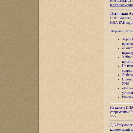
Н.А.Школяра н
и латиноамери
Латинская Ам
П.П.Яковлева, 
ИЛА РАН журн
Журнал «Лати
Хорхе 
времен
«Собст
неравн
Хайме 
полити
На пер
соврем
Либера
Новое 
2019—
«Не оч
устояв
Россий
На канале ИЛА
современной Б
>>>
Д.В.Разумовск
комментарий 