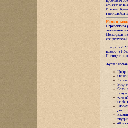
проблемам обе
серьезно ослож
Испании. Кром
взаимодейств
Новое издани
Перспектива 
латиноамери
Монография по
специфической
18 апреля 202
поворот в Ибер
Институте все
Журнал
Iberoa
Цифров
Основн
Латинс
Энерге
Связь 
Колум
«Левый
особен
Глобал
дихото
Развит
внутри
40 лет