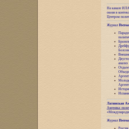
На канале ИЛА
океан в контек
Центром полит
Журнал
Iberoa
Парадо
полити
Бразил
Дрейфу
Болсон
Внешня
Двусто
анализ
Отдале
Объеди
Аргент
Молоде
Аргент
Истори
Испани
Латинская Ам
Америка: поли
«Международн
Журнал
Iberoa
Россия