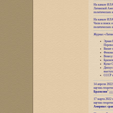
На канале ИЛА
Латинской Амер
политических
На канале ИЛА
Чили и поиск о
политических
Журнал «Лати
Эрнан 
Перево
Визит 
Феноме
Венесу
Бразил
Культ 
Дискус
выступ
СССР и
14 апреля 2022
научно-теорети
Бразилии
"
>>
17 марта 2022 
научно-теорети
Америке: сра