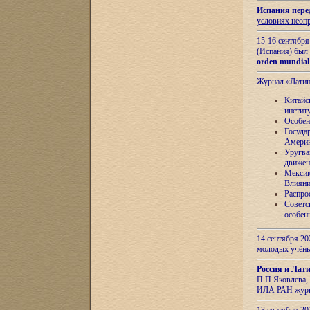
Испания пере
условиях неоп
15-16 сентябр
(Испания) был
orden mundial
Журнал «Лати
Китайс
инстит
Особен
Госуда
Амери
Уругва
движен
Мексик
Влияни
Распро
Советс
особен
14 сентября 20
молодых учён
Россия и Лат
П.П.Яковлева, 
ИЛА РАН журн