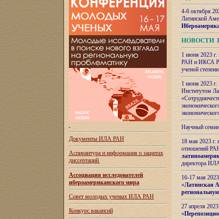
4-6 октября 20
Латинской Аме
Ибероамерика
НОВОСТИ 
1 июня 2023 г.
РАН и ИКСА РА
ученой степени
1 июня 2023 г
Институтом Ла
«Сотрудничеств
экономическог
экономическог
Научный семин
Документы ИЛА РАН
18 мая 2023 г
отношений РАН
Аспирантура и
информация о защитах
латиноамерик
диссертаций
директора ИЛА
Ассоциация исследователей
16-17 мая 202
ибероамериканского мира
«
Латинская Ам
региональную
Совет молодых ученых ИЛА РАН
27 апреля 2023
Конкурс вакансий
«
Перепозицио