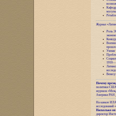
возмож
Кафедр
мусуль
Ретабло
Журнал «Лати
Роль Э
эконом
Конкур
Военно
прошло
Умная 
Пробле
Социал
1910—1
Латинс
исслед
Венесу
Почему прези
политики США 
журнала «Межд
Америки РАН
На канале ИЛА
исследований «
Насколько он
директор Инст