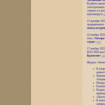
Латинская Ам
В работе анал
электоральных 
странах и в ре
коронавируса
15 декабря 20
традиционную
межкультурны
22 ноября 2022
тему «
Антаркт
стран
»
>>>
17 ноября 2022
ИЛА РАН высту
Бразилии
»
>>
Журнал «Лати
К вопр
ценнос
Причин
Амери
Междун
Развит
Издате
пример
«Докто
К поис
латино