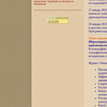
гиперссылка (hyperlink) на old.ilaran.ru
исследований 
обязательна.
27 января 2023
контексте глоб
дипломатическ
26 января 2023
в круглом сто
Программа ме
Новое издани
Ибероамерика
идентичности
В монографии 
географических
исторических 
Журнал «Лати
Президе
трудно
Цифров
паради
Соврем
Россия
Новые 
челове
Россия
культу
Перон: