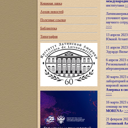
международн
Книжная лавка
институтами
>
Архив новостей
Латиноамерикан
уточняют приор
Полезные ссылки
научного сотр
>>>
Библиотека
13 апреля 202
Типография
Южной Атлант
11 апреля 202
Эдуардо Вилье
6 апреля 2023
Региональной 
ибероамерика
30 марта 2023
лабораторией и
мировой эконо
Америка в сис
>>>
16 марта 2023 
семинар на тем
MORENA
»
>
21 февраля 20
Латинской Ам