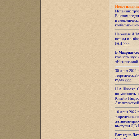
Новое издани
Испания: тру
В новом издан
и экономическ
глобальной не
На канале ИЛА
период и выбо
РАН
>>>
В Мадриде со
главного науч
«Независимой 
30 июня 2022 
теоретический 
года
»
>>>
Н.А.Школяр.
С
возможность пе
Китай и Индию,
Аналитический
16 июня 2022 г
теоретического
латиноамерик
выступил Д.В.
Взгляд на Ла