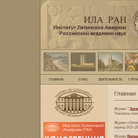
ГЛАВНАЯ
О НАС
ДЕЯТЕЛЬНОСТЬ
СТРУ
Главная
Журнал
"
Лати
Указатель стат
Журнал «Латинс
период 2021-20
Журнал
Iberoa