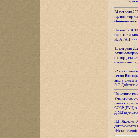
«кругл
24 февраля 202
научно-теорети
обновления в
На канале ИЛА
политических
ИЛА РАН
>>>
11 февраля 202
латиноамерик
спецпредстави
сотрудничест
#2 часть запис
летию
Виктор
выступления и
Э.С.Дабагяна
На youtube ка
Ученого совета
члена-корресп
СССР (РАН) в 1
Д.М.Разумовск
П.П.Яковлев.
договариваетс
«Независимой 