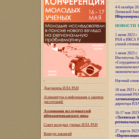
4-6 октября 20
Латинской Аме
Ибероамерика
НОВОСТИ 
1 июня 2023 г.
РАН и ИКСА РА
ученой степени
1 июня 2023 г
Институтом Ла
«Сотрудничеств
экономическог
экономическог
Научный семин
Документы ИЛА РАН
18 мая 2023 г
отношений РАН
Аспирантура и
информация о защитах
латиноамерик
диссертаций
директора ИЛА
Ассоциация исследователей
16-17 мая 202
ибероамериканского мира
«
Латинская Ам
региональную
Совет молодых ученых ИЛА РАН
27 апреля 2023
Конкурс вакансий
«
Перепозицио