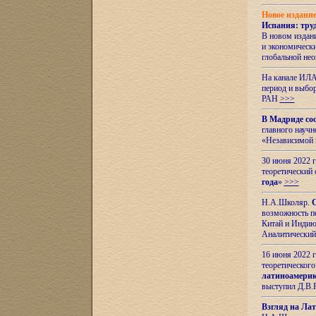
Новое издани
Испания: тру
В новом издан
и экономическ
глобальной не
На канале ИЛА
период и выбо
РАН
>>>
В Мадриде со
главного науч
«Независимой 
30 июня 2022 
теоретический 
года
»
>>>
Н.А.Школяр.
С
возможность пе
Китай и Индию,
Аналитический
16 июня 2022 г
теоретического
латиноамерик
выступил Д.В.
Взгляд на Ла