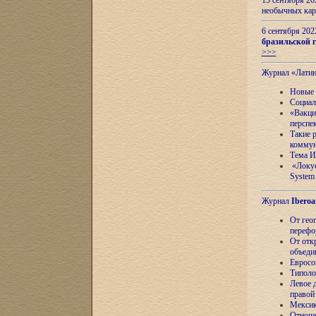
13 сентября 2
необычных кар
6 сентября 20
бразильской г
>>>
Журнал «Лати
Новые 
Социал
«Вакци
перспе
Такие 
коммун
Тема И
«Локус
System 
Журнал
Iberoa
От гео
перефо
От отк
объеди
Евросо
Типоло
Левое д
правой
Мексик
Отноше