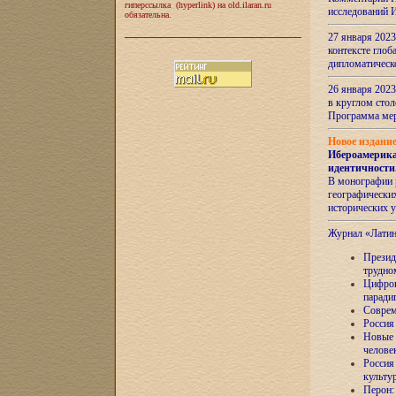
гиперссылка (hyperlink) на old.ilaran.ru
исследований 
обязательна.
27 января 2023
контексте глоб
дипломатическ
26 января 2023
в круглом сто
Программа ме
Новое издани
Ибероамерика
идентичности
В монографии 
географических
исторических 
Журнал «Лати
Президе
трудно
Цифров
паради
Соврем
Россия
Новые 
челове
Россия
культу
Перон: