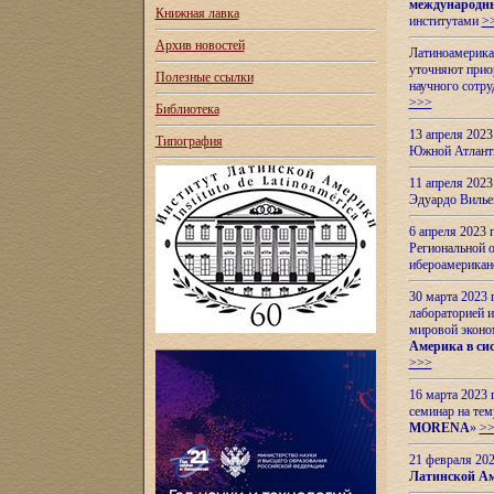
международн
Книжная лавка
институтами
>
Архив новостей
Латиноамерикан
уточняют приор
Полезные ссылки
научного сотр
>>>
Библиотека
13 апреля 202
Типография
Южной Атлант
11 апреля 202
Эдуардо Вилье
6 апреля 2023
Региональной 
ибероамерика
30 марта 2023
лабораторией и
мировой эконо
Америка в сис
>>>
16 марта 2023 
семинар на тем
MORENA
»
>
21 февраля 20
Латинской Ам