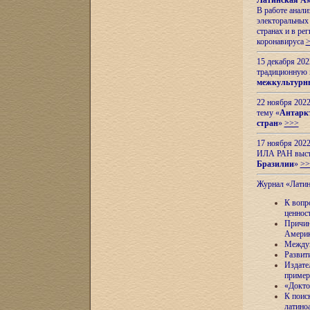
Латинская Ам
В работе анал
электоральных 
странах и в ре
коронавируса
15 декабря 20
традиционную
межкультурны
22 ноября 2022
тему «
Антаркт
стран
»
>>>
17 ноября 2022
ИЛА РАН высту
Бразилии
»
>>
Журнал «Лати
К вопр
ценнос
Причин
Амери
Междун
Развит
Издате
пример
«Докто
К поис
латино