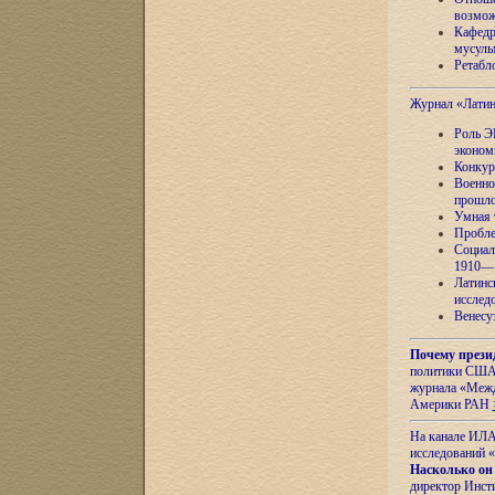
возмож
Кафедр
мусуль
Ретабло
Журнал «Лати
Роль Э
эконом
Конкур
Военно
прошло
Умная 
Пробле
Социал
1910—1
Латинс
исслед
Венесу
Почему прези
политики США 
журнала «Межд
Америки РАН
На канале ИЛА
исследований «
Насколько он
директор Инст