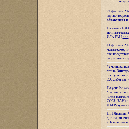
«кругл
24 февраля 202
научно-теорети
обновления в
На канале ИЛА
политических
ИЛА РАН
>>>
11 февраля 202
латиноамерик
спецпредстави
сотрудничест
#2 часть запис
летию
Виктор
выступления и
Э.С.Дабагяна
На youtube ка
Ученого совета
члена-корресп
СССР (РАН) в 1
Д.М.Разумовск
П.П.Яковлев.
договариваетс
«Независимой 