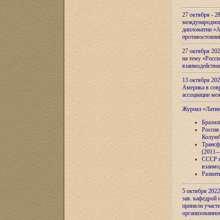
27 октября - 2
международног
дипломатии «А
противостояни
27 октября 20
на тему «Росси
взаимодействи
13 октября 202
Америка в сов
ассоциации ме
Журнал «Лати
Бразил
Россия
Колумб
Трансф
(2011—
СССР и
взаимо
Развит
5 октября 2022
зав. кафедрой
приняли участи
организованно