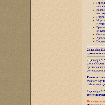
Горнод
вызов
Возобн
инстит
Цифров
Миротв
Испани
Времен
Колумб
Социал
Арабск
Постмо
22 декабря 20
духовная осн
21 декабря 20
столе
«Изучен
организованно
регионоведени
Россия и Бра
главного науч
«Международн
15 декабря 20
геополитическ
Новое издани