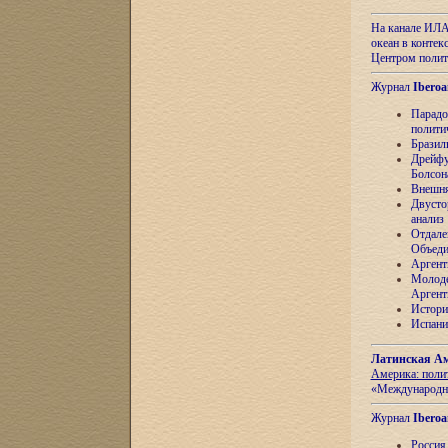
На канале ИЛА
океан в контек
Центром полит
Журнал
Iberoa
Парадо
полити
Бразил
Дрейфу
Болсон
Внешня
Двусто
анализ
Отдале
Объеди
Аргент
Молоде
Аргент
Истори
Испани
Латинская Ам
Америка: поли
«Международн
Журнал
Iberoa
Россия