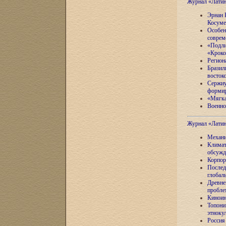
Журнал «Лати
Эрнан 
Косуме
Особен
соврем
«Подли
«Кроко
Регион
Бразил
восток
Сержиу
формир
«Мягка
Военно
Журнал «Лати
Механи
Климат
обсужд
Корпор
Послед
глобал
Древне
пробле
Киноин
Топони
этноку
Россия