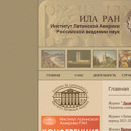
ГЛАВНАЯ
О НАС
ДЕЯТЕЛЬНОСТЬ
СТРУ
Главная
Журнал
"
Лати
Указатель стат
Журнал «Латинс
период 2021-20
Журнал
Iberoa