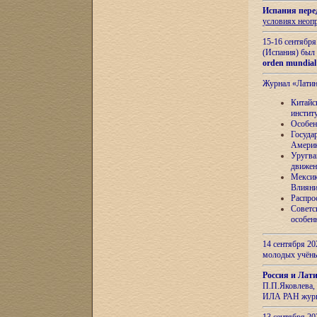
Испания пере
условиях неоп
15-16 сентябр
(Испания) был
orden mundial
Журнал «Лати
Китайс
инстит
Особен
Госуда
Амери
Уругва
движен
Мексик
Влияни
Распро
Советс
особен
14 сентября 20
молодых учён
Россия и Лат
П.П.Яковлева, 
ИЛА РАН журн