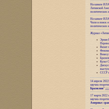
На канале ИЛА
Латинской Амер
политических
На канале ИЛА
Чили и поиск о
политических
Журнал «Лати
Эрнан 
Перево
Визит 
Феноме
Венесу
Бразил
Культ 
Дискус
выступ
СССР и
14 апреля 2022
научно-теорети
Бразилии
"
>>
17 марта 2022 
научно-теорети
Америке: сра