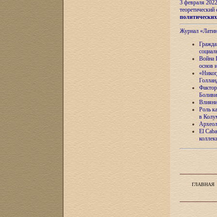
3 февраля 202
теоретический 
политически
Журнал «Лати
Гражда
социал
Война 
основ 
«Никог
Голлан
Фактор
Боливи
Влияни
Роль к
в Колу
Археол
El Caba
коллек
ГЛАВНАЯ