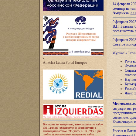
14 февраля 202
семинар на тем
Америки
»
>>
9 февраля 202
В.П. Беляева. 
посвящается» 
9 февраля 2023
Советов моло
Журнал «Лати
-
Роль к
América Latina Portal Europeo
Франча
Социал
анализ
Научно
Культу
Россий
Жанр х
Мексикано-ам
ситуации на г
предпринимает
состояние, одн
Комментарий к
Все права на материалы, находящиеся на сайте
old.ilaran.ru, охраняются в соответствии с
Россия и Лати
законодательством РФ (часть 4 ГК РФ). При
любом использовании материалов сайта
Комментарий П.