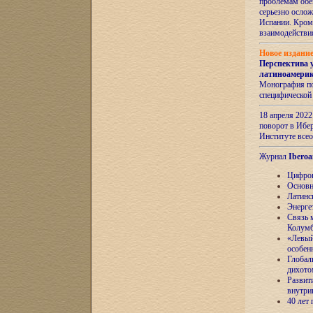
проблемам обе
серьезно ослож
Испании. Кром
взаимодейств
Новое издани
Перспектива 
латиноамери
Монография по
специфической
18 апреля 202
поворот в Ибер
Институте все
Журнал
Iberoa
Цифров
Основн
Латинс
Энерге
Связь 
Колум
«Левый
особен
Глобал
дихото
Развит
внутри
40 лет