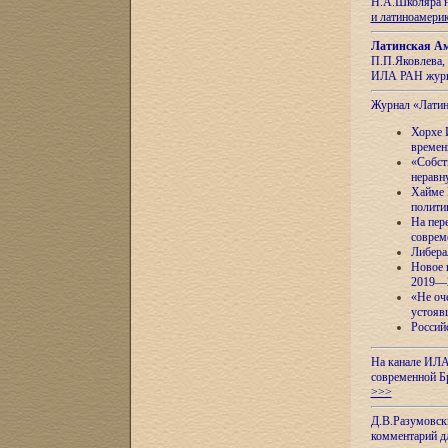
Н.А.Школяра н
и латиноамери
Латинская Ам
П.П.Яковлева, 
ИЛА РАН журн
Журнал «Лати
Хорхе 
времен
«Собст
неравн
Хайме 
полити
На пер
соврем
Либера
Новое 
2019—
«Не оч
устояв
Россий
На канале ИЛА
современной Б
>>>
Д.В.Разумовск
комментарий 