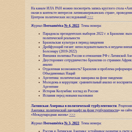
На канале ИЛА РАН можно посмотреть запись круглого стола «Ан
океан в контексте интересов латиноамериканских стран», проведенн
Центром политических исследований
>>>
Журнал
Iberoamérica
№ 4, 2022
. Темы номера:
Парадоксы президентских выборов 2022 г. в Бразилии: выз
политической реальности
Бразильская культура в период пандемии
Дрейфующий гигант: непоследовательность и неудачи внеш
Болсонару (2019-2022)
Внешняя политика России и отношения РФ с Латинской Ам
Двустороннее сотрудничество Бразилии со странами Африк
анализ
Отдаленная возможность? Бразилия и проблема реформиро
Объединенных Наций
Аргентина: политическая панорама на фоне пандемии
Молодежь и коррупция: сравнительный анализ ee восприяти
Аргентине
История Колумбии: взгляд из России
Испания перед новыми вызовами
Латинская Америка в политической турбулентности
. Рецензия
Америка: политический ландшафт на фоне турбулентности
» на сайт
«Международная жизнь»
>>>
Журнал
Iberoamérica
№ 3, 2022
. Темы номера:
Россия и Латинская Америка: устойчивое развитие в свете 