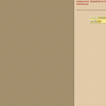
гиперссылка (hyperlink) на ol
обязательна.