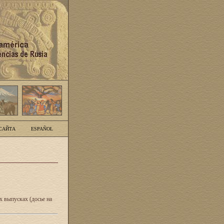
САЙТА
ESPAÑOL
 выпусках (досье на