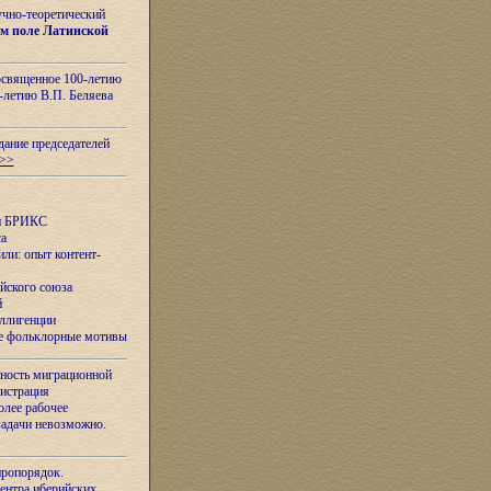
учно-теоретический
м поле Латинской
освященное 100-летию
-летию В.П. Беляева
дание председателей
>>
ан БРИКС
са
ли: опыт контент-
йского союза
й
еллигенции
ые фольклорные мотивы
ность миграционной
нистрация
олее рабочее
задачи невозможно.
иропорядок.
Центра иберийских