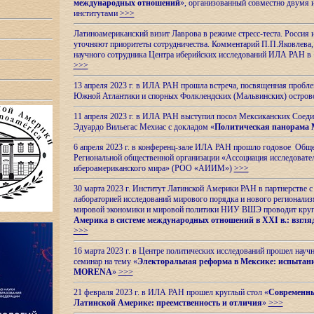
международных отношений
», организованный совместно двумя 
институтами
>>>
Латиноамериканский визит Лаврова в режиме стресс-теста. Россия 
уточняют приоритеты сотрудничества. Комментарий П.П.Яковлева, д
научного сотрудника Центра иберийских исследований ИЛА РАН в 
>>>
13 апреля 2023 г. в ИЛА РАН прошла встреча, посвященная пробл
Южной Атлантики и спорных
Фолклендских (Мальвинских) остро
11 апреля 2023 г. в ИЛА РАН выступил посол Мексиканских Соед
Эдуардо Вильегас Мехиас c докладом «
Политическая панорама 
6 апреля 2023 г. в конференц-зале ИЛА РАН прошло годовое Обще
Региональной общественной организации «Ассоциация исследовате
ибероамериканского мира» (РОО «АИИМ»)
>>>
30 марта 2023 г. Институт Латинской Америки РАН в партнерстве
лабораторией исследований мирового порядка и нового регионализ
мировой экономики и мировой политики НИУ ВШЭ проводит круг
Америка в системе международных отношений в XXI в.: взгляд
>>>
16 марта 2023 г. в Центре политических исследований прошел науч
семинар на тему «
Электоральная реформа в Мексике: испытани
MORENA
»
>>>
21 февраля 2023 г. в ИЛА РАН прошел круглый стол «
Современны
Латинской Америке: преемственность и отличия
»
>>>