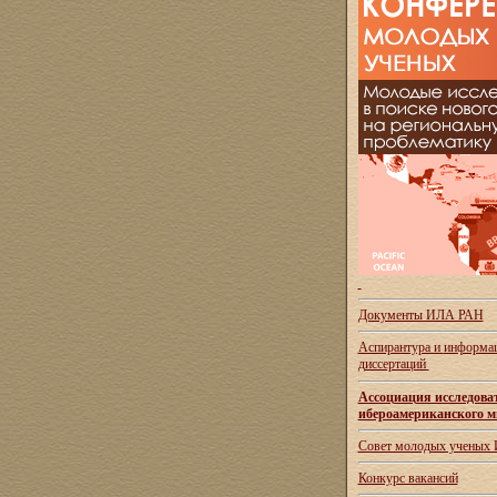
Документы ИЛА РАН
Аспирантура и
информац
диссертаций
Ассоциация исследова
ибероамериканского м
Совет молодых ученых
Конкурс вакансий