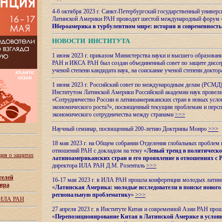
4-6 октября 2023 г. Санкт-Петербургский государственный универс
Латинской Америки РАН проводят шестой международный форум 
Ибероамерика в турбулентном мире: история и современность
НОВОСТИ ИНСТИТУТА
1 июня 2023 г. приказом Министерства науки и высшего образован
РАН и ИКСА РАН был создан объединенный совет по защите диссер
ученой степени кандидата наук, на соискание ученой степени доктор
1 июня 2023 г. Российский совет по международным делам (РСМД)
Институтом Латинской Америки Российской академии наук провели
«Сотрудничество России и латиноамериканских стран в новых услов
экономического роста?», посвященный текущим проблемам и персп
экономического сотрудничества между странами
>>>
Научный семинар, посвященный 200-летию Доктрины Монро
>>>
18 мая 2023 г. на Общем собрании Отделения глобальных проблем
отношений РАН с докладом на тему «
Левый тренд в политическ
ия о защитах
латиноамериканских стран и его проявление в отношениях с 
директора ИЛА РАН Д.М. Розенталь
>>>
телей
16-17 мая 2023 г. в ИЛА РАН прошла конференция молодых латин
ира
«
Латинская Америка: молодые исследователи в поиске нового 
региональную проблематику
»
>>>
 ИЛА РАН
27 апреля 2023 г. в Институте Китая и современной Азии РАН про
«
Перепозиционирование Китая в Латинской
Америке в услови