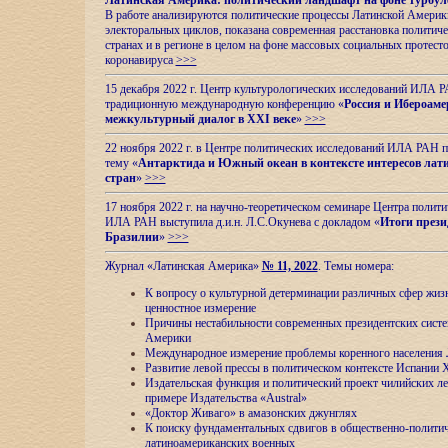
Латинская Америка: политический ландшафт на фоне турбул
В работе анализируются политические процессы Латинской Америки
электоральных циклов, показана современная расстановка политиче
странах и в регионе в целом на фоне массовых социальных протест
коронавируса
>>>
15 декабря 2022 г. Центр культурологических исследований ИЛА 
традиционную международную конференцию «
Россия и Ибероаме
межкультурный диалог в XXI веке
»
>>>
22 ноября 2022 г. в Центре политических исследований ИЛА РАН п
тему «
Антарктида и Южный океан в контексте интересов лат
стран
»
>>>
17 ноября 2022 г. на научно-теоретическом семинаре Центра полит
ИЛА РАН выступила д.и.н. Л.С.Окунева с докладом «
Итоги прези
Бразилии
»
>>>
Журнал «Латинская Америка»
№ 11, 2022
. Темы номера:
К вопросу о культурной детерминации различных сфер жиз
ценностное измерение
Причины нестабильности современных президентских систе
Америки
Международное измерение проблемы коренного населения
Развитие левой прессы в политическом контексте Испании 
Издательская функция и политический проект чилийских л
примере Издательства «Austral»
«Доктор Живаго» в амазонских джунглях
К поиску фундаментальных сдвигов в общественно-полити
латиноамериканских военных