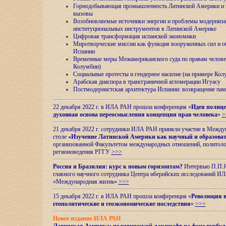
Горнодобывающая промышленность Латинской Америки и н
вызовы
Возобновляемые источники энергии и проблемы модерниз
институциональных инструментов в Латинской Америке
Цифровая трансформация испанской экономики
Миротворческие миссии как функция вооруженных сил и о
Испании
Временные меры Межамериканского суда по правам челове
Колумбии)
Социальные протесты и гендерное насилие (на примере Ко
Арабская диаспора в трансграничной агломерации Игуасу
Постмодернистская архитектура Испании: возвращение пам
22 декабря 2022 г. в ИЛА РАН прошла конференция «
Идея полице
духовная основа переосмысления концепции прав человека
»
>
21 декабря 2022 г. сотрудники ИЛА РАН приняли участие в Межд
столе
«Изучение Латинской Америки как научный и образова
организованной Факультетом международных отношений, политоло
регионоведения
РГГУ
>>>
Россия и Бразилия: курс к новым горизонтам?
Интервью П.П.Як
главного научного сотрудника Центра иберийских исследований 
«Международная жизнь»
>>>
15 декабря 2022 г. в ИЛА РАН прошла конференция «
Революция в
геополитические и геоэкономические последствия
»
>>>
Новое издание ИЛА РАН