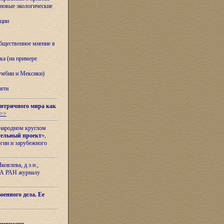
овые экологические
ации
бщественное мнение в
ка (на примере
лумбии и Мексики)
яти
нтричного мира как
>>
ународном круглом
тельный проект
»,
гии и зарубежного
овлева, д.э.н.,
ИЛА РАН журналу
оенного дела. Ее