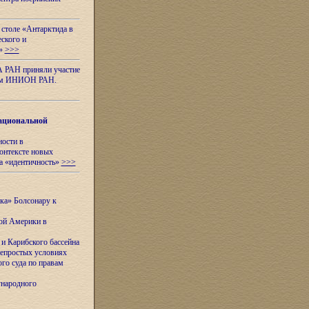
 столе «Антарктида в
еского и
я»
>>>
А РАН приняли участие
нном ИНИОН РАН.
ациональной
ности в
контексте новых
а «идентичность»
>>>
ска» Болсонару к
кой Америки в
и Карибского бассейна
непростых условиях
го суда по правам
ународного