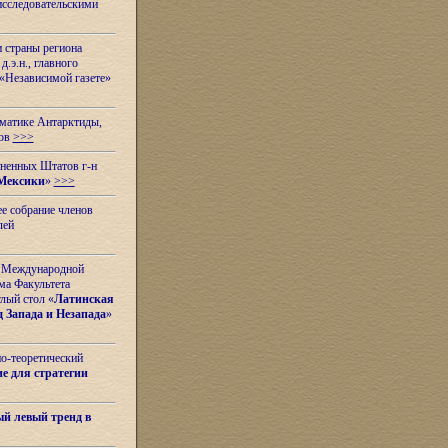
исследовательскими
и страны региона
.э.н., главного
«Независимой газете»
ематике Антарктиды,
вов
>>>
иненных Штатов г-н
Мексики
»
>>>
е собрание членов
лей
 с Международной
ма Факультета
лый стол «
Латинская
 Запада и Незапада
»
но-теоретический
е для стратегии
й левый тренд в