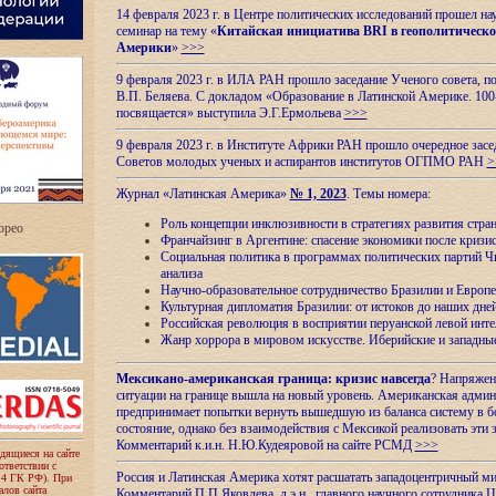
14 февраля 2023 г. в Центре политических исследований прошел на
семинар на тему «
Китайская инициатива BRI в геополитическо
Америки
»
>>>
9 февраля 2023 г. в ИЛА РАН прошло заседание Ученого совета, п
В.П. Беляева. С докладом «Образование в Латинской Америке. 100
посвящается» выступила Э.Г.Ермольева
>>>
9 февраля 2023 г. в Институте Африки РАН прошло очередное засе
Советов молодых ученых и аспирантов институтов ОГПМО РАН
>
Журнал «Латинская Америка»
№ 1, 2023
. Темы номера:
Роль концепции инклюзивности в стратегиях развития стр
ropeo
Франчайзинг в Аргентине: спасение экономики после кризи
Социальная политика в программах политических партий Чи
анализа
Научно-образовательное сотрудничество Бразилии и Европе
Культурная дипломатия Бразилии: от истоков до наших дне
Российская революция в восприятии перуанской левой инт
Жанр хоррора в мировом искусстве. Иберийские и западн
Мексикано-американская граница: кризис навсегда
? Напряжен
ситуации на границе вышла на новый уровень. Американская адми
предпринимает попытки вернуть вышедшую из баланса систему в б
состояние, однако без взаимодействия с Мексикой реализовать эти 
Комментарий к.и.н. Н.Ю.Кудеяровой на сайте РСМД
>>>
одящиеся на сайте
оответствии с
Россия и Латинская Америка хотят расшатать западоцентричный м
 4 ГК РФ). При
лов сайта
Комментарий П.П.Яковлева, д.э.н., главного научного сотрудника 