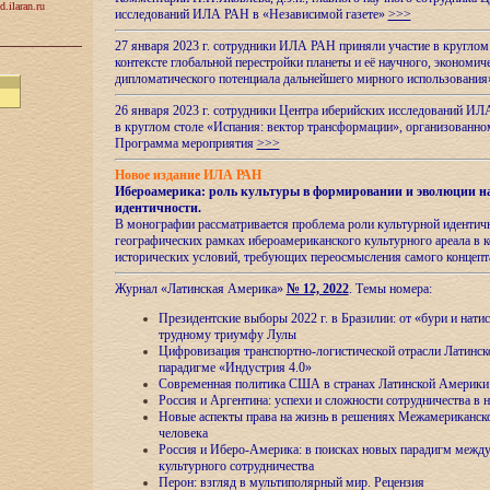
d.ilaran.ru
исследований ИЛА РАН в «Независимой газете»
>>>
27 января 2023 г. сотрудники ИЛА РАН приняли участие в круглом
контексте глобальной перестройки планеты и её научного, экономич
дипломатического потенциала дальнейшего мирного использовани
26 января 2023 г. сотрудники Центра иберийских исследований ИЛ
в круглом столе «Испания: вектор трансформации», организова
Программа мероприятия
>>>
Новое издание ИЛА РАН
Ибероамерика: роль культуры в формировании и эволюции н
идентичности
.
В монографии рассматривается проблема роли культурной идентич
географических рамках ибероамериканского культурного ареала в 
исторических условий, требующих переосмысления самого концепт
Журнал «Латинская Америка»
№ 12, 2022
. Темы номера:
Президентские выборы 2022 г. в Бразилии: от «бури и нати
трудному триумфу Лулы
Цифровизация транспортно-логистической отрасли Латинс
парадигме «Индустрия 4.0»
Современная политика США в странах Латинской Америки 
Россия и Аргентина: успехи и сложности сотрудничества в 
Новые аспекты права на жизнь в решениях Межамериканско
человека
Россия и Иберо-Америка: в поисках новых парадигм межд
культурного сотрудничества
Перон: взгляд в мультиполярный мир. Рецензия