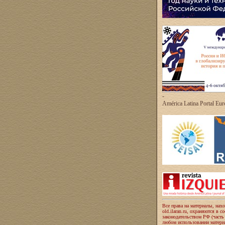
-
América Latina Portal Eu
Все права на материалы, нах
old.ilaran.ru, охраняются в с
законодательством РФ (часть
любом использовании материа