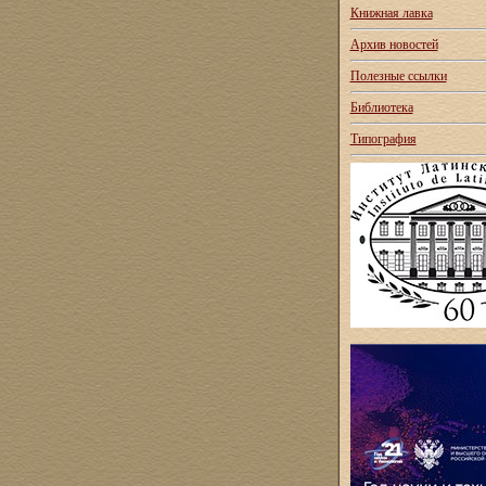
Книжная лавка
Архив новостей
Полезные ссылки
Библиотека
Типография