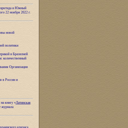
тарктида и Южный
ого 22 ноября 2022 г.
овы новой
ней политики
ерикой и Бразилией
и: количественный
вания Организации
я в России и
 на книгу «
Латинская
е журнала
украинского кризиса