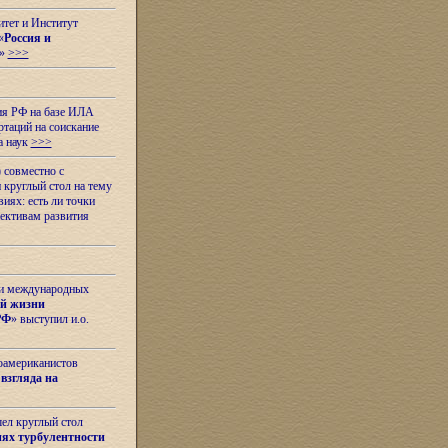
итет и Институт
«
Россия и
»
>>>
ия РФ на базе ИЛА
таций на соискание
а наук
>>>
 совместно с
 круглый стол на тему
иях: есть ли точки
ективам развития
 и международных
ой жизни
РФ
» выступил и.о.
оамериканистов
взгляда на
шел круглый стол
ях турбулентности