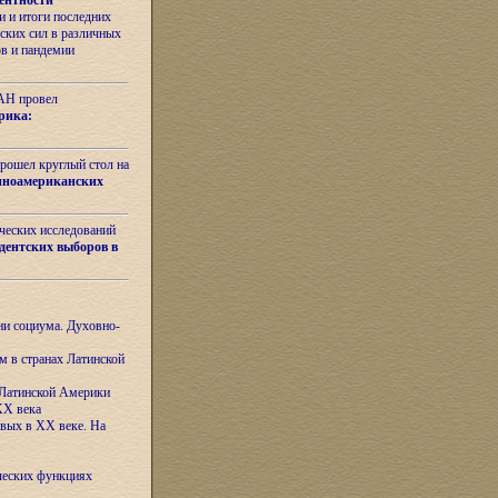
ентности
 и итоги последних
ских сил в различных
ов и пандемии
РАН провел
рика:
рошел круглый стол на
иноамериканских
ических исследований
дентских выборов в
ни социума. Духовно-
м в странах Латинской
 Латинской Америки
XX века
евых в XX веке. На
ческих функциях