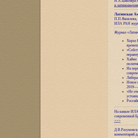
Н.А.Школяра н
и латиноамери
Латинская Ам
П.П.Яковлева, 
ИЛА РАН журн
Журнал «Лати
Хорхе 
времен
«Собст
неравн
Хайме 
полити
На пер
соврем
Либера
Новое 
2019—
«Не оч
устояв
Россий
На канале ИЛА
современной Б
>>>
Д.В.Разумовск
комментарий 