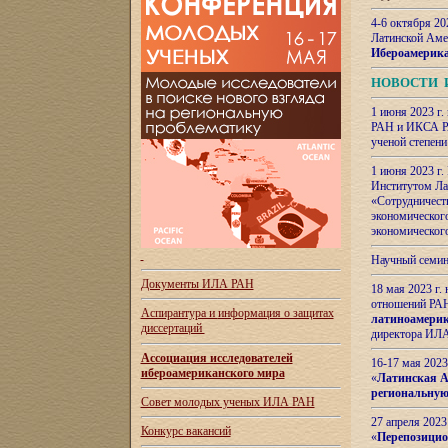
4-6 октября 20
Латинской Аме
Ибероамерика
НОВОСТИ 
1 июня 2023 г.
РАН и ИКСА РА
ученой степени
1 июня 2023 г
Институтом Ла
«Сотрудничеств
экономическог
экономическог
Научный семин
Документы ИЛА РАН
18 мая 2023 г
отношений РАН
Аспирантура и
информация о защитах
латиноамерик
диссертаций
директора ИЛА
Ассоциация исследователей
16-17 мая 202
ибероамериканского мира
«
Латинская Ам
региональную
Совет молодых ученых ИЛА РАН
27 апреля 2023
Конкурс вакансий
«
Перепозицио