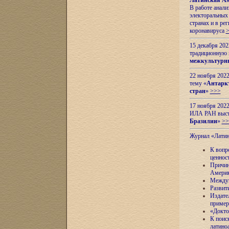
Латинская Ам
В работе анал
электоральных 
странах и в ре
коронавируса
15 декабря 20
традиционную
межкультурны
22 ноября 2022
тему «
Антаркт
стран
»
>>>
17 ноября 2022
ИЛА РАН высту
Бразилии
»
>>
Журнал «Лати
К вопр
ценнос
Причин
Амери
Междун
Развит
Издате
пример
«Докто
К поис
латино