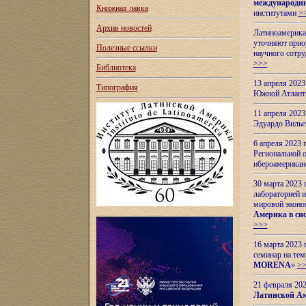
международн
Книжная лавка
институтами
>
Архив новостей
Латиноамерикан
уточняют приор
Полезные ссылки
научного сотр
>>>
Библиотека
13 апреля 202
Типография
Южной Атлант
11 апреля 202
Эдуардо Вилье
6 апреля 2023
Региональной 
ибероамерика
30 марта 2023
лабораторией и
мировой эконо
Америка в сис
>>>
16 марта 2023 
семинар на тем
MORENA
»
>
21 февраля 20
Латинской Ам