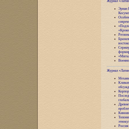
Журнал «Лати
Эрнан 
Косуме
Особен
соврем
«Подли
«Кроко
Регион
Бразил
восток
Сержиу
формир
«Мягка
Военно
Журнал «Лати
Механи
Климат
обсужд
Корпор
Послед
глобал
Древне
пробле
Киноин
Топони
этноку
Россия