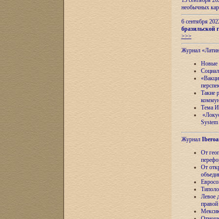
13 сентября 2
необычных кар
6 сентября 20
бразильской г
>>>
Журнал «Лати
Новые 
Социал
«Вакци
перспе
Такие 
коммун
Тема И
«Локус
System 
Журнал
Iberoa
От гео
перефо
От отк
объеди
Евросо
Типоло
Левое д
правой
Мексик
Отноше