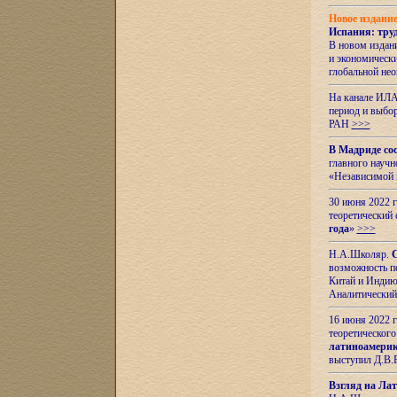
Новое издани
Испания: тру
В новом издан
и экономическ
глобальной не
На канале ИЛА
период и выбо
РАН
>>>
В Мадриде со
главного науч
«Независимой 
30 июня 2022 
теоретический 
года
»
>>>
Н.А.Школяр.
С
возможность пе
Китай и Индию,
Аналитический
16 июня 2022 г
теоретического
латиноамерик
выступил Д.В.
Взгляд на Ла