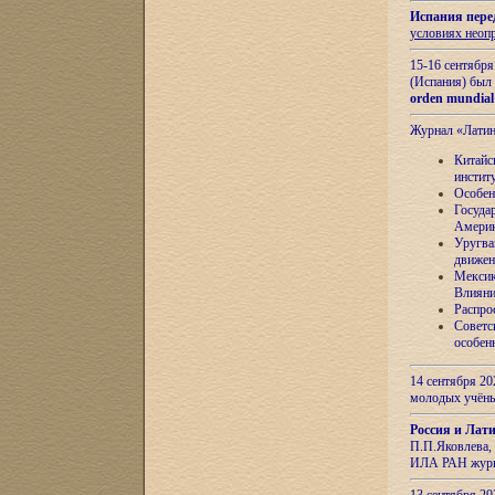
Испания пере
условиях неоп
15-16 сентябр
(Испания) был
orden mundial
Журнал «Лати
Китайс
инстит
Особен
Госуда
Амери
Уругва
движен
Мексик
Влияни
Распро
Советс
особен
14 сентября 20
молодых учён
Россия и Лат
П.П.Яковлева, 
ИЛА РАН журн