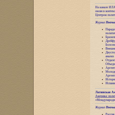
На канале ИЛА
океан в контек
Центром полит
Журнал
Iberoa
Парадо
полити
Бразил
Дрейфу
Болсон
Внешня
Двусто
анализ
Отдале
Объеди
Аргент
Молоде
Аргент
Истори
Испани
Латинская Ам
Америка: поли
«Международн
Журнал
Iberoa
Россия