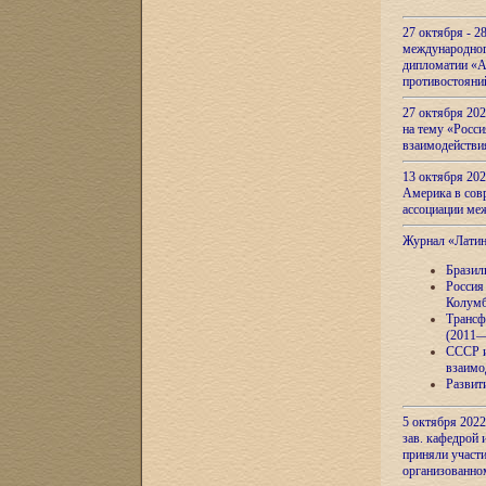
27 октября - 2
международног
дипломатии «А
противостояни
27 октября 20
на тему «Росси
взаимодействи
13 октября 202
Америка в сов
ассоциации ме
Журнал «Лати
Бразил
Россия
Колумб
Трансф
(2011—
СССР и
взаимо
Развит
5 октября 2022
зав. кафедрой
приняли участи
организованно