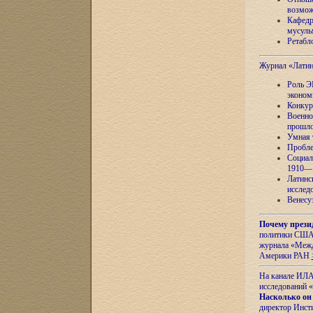
возмож
Кафедр
мусуль
Ретабло
Журнал «Лати
Роль Э
эконом
Конкур
Военно
прошло
Умная 
Пробле
Социал
1910—1
Латинс
исслед
Венесу
Почему прези
политики США 
журнала «Межд
Америки РАН
На канале ИЛА
исследований «
Насколько он
директор Инст