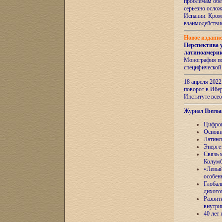
проблемам обе
серьезно ослож
Испании. Кром
взаимодейств
Новое издани
Перспектива 
латиноамери
Монография по
специфической
18 апреля 202
поворот в Ибер
Институте все
Журнал
Iberoa
Цифров
Основн
Латинс
Энерге
Связь 
Колум
«Левый
особен
Глобал
дихото
Развит
внутри
40 лет