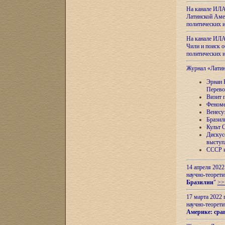
На канале ИЛА
Латинской Амер
политических
На канале ИЛА
Чили и поиск о
политических
Журнал «Лати
Эрнан 
Перево
Визит 
Феноме
Венесу
Бразил
Культ 
Дискус
выступ
СССР и
14 апреля 2022
научно-теорети
Бразилии
"
>>
17 марта 2022 
научно-теорети
Америке: сра