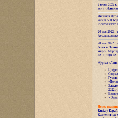
2 июня 2022 г
тему «
Испани
Институт Латин
жизни А.Н.Боро
издательского
26 мая 2022 г
Ассоциации ис
20 мая 2022 г.
Азия и Латин
мире
». Мероп
РАН, ИДВ РА
Журнал «Лати
Цифров
Социал
Гумани
«Полит
Электо
2022 гг
Внешняя
«Ответ
Новое издани
Rusia y España
Коллективная 