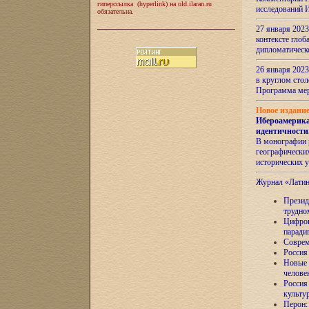
гиперссылка (hyperlink) на old.ilaran.ru
исследований 
обязательна.
27 января 2023
контексте глоб
дипломатическ
26 января 2023
в круглом сто
Программа ме
Новое издани
Ибероамерика
идентичности
В монографии 
географических
исторических 
Журнал «Лати
Президе
трудно
Цифров
паради
Соврем
Россия
Новые 
челове
Россия
культу
Перон: