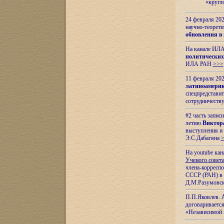
«кругл
24 февраля 202
научно-теорети
обновления в
На канале ИЛА
политических
ИЛА РАН
>>>
11 февраля 202
латиноамерик
спецпредстави
сотрудничест
#2 часть запис
летию
Виктор
выступления и
Э.С.Дабагяна
На youtube ка
Ученого совета
члена-корресп
СССР (РАН) в 1
Д.М.Разумовск
П.П.Яковлев.
договариваетс
«Независимой 