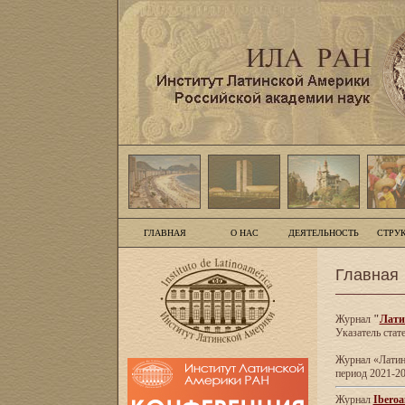
ГЛАВНАЯ
О НАС
ДЕЯТЕЛЬНОСТЬ
СТРУ
Главная
Журнал
"
Лати
Указатель стат
Журнал «Латинс
период 2021-20
Журнал
Iberoa