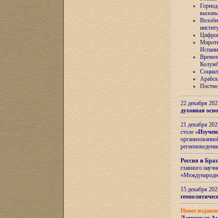
Горнод
вызов
Возобн
инстит
Цифров
Миротв
Испани
Времен
Колумб
Социал
Арабск
Постмо
22 декабря 20
духовная осн
21 декабря 20
столе
«Изучен
организованно
регионоведени
Россия и Бра
главного науч
«Международн
15 декабря 20
геополитическ
Новое издани