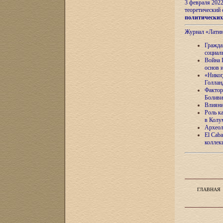
3 февраля 202
теоретический 
политически
Журнал «Лати
Гражда
социал
Война 
основ 
«Никог
Голлан
Фактор
Боливи
Влияни
Роль к
в Колу
Археол
El Caba
коллек
ГЛАВНАЯ