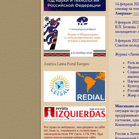
14 февраля 202
семинар на тем
Америки
»
>>
9 февраля 202
В.П. Беляева. 
посвящается» 
9 февраля 2023
Советов моло
Журнал «Лати
-
Роль к
América Latina Portal Europeo
Франча
Социал
анализ
Научно
Культу
Россий
Жанр х
Мексикано-ам
ситуации на г
предпринимает
состояние, одн
Комментарий к
Все права на материалы, находящиеся на сайте
old.ilaran.ru, охраняются в соответствии с
Россия и Лати
законодательством РФ (часть 4 ГК РФ). При
любом использовании материалов сайта
Комментарий П.