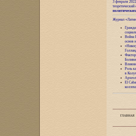
3 февраля 202
теоретический 
политически
Журнал «Лати
Гражда
социал
Война 
основ 
«Никог
Голлан
Фактор
Боливи
Влияни
Роль к
в Колу
Археол
El Caba
коллек
ГЛАВНАЯ