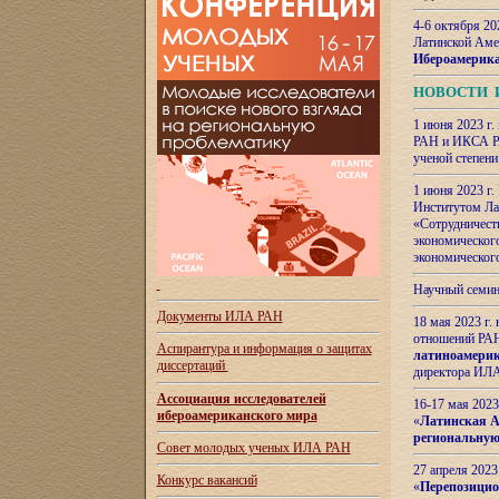
4-6 октября 20
Латинской Аме
Ибероамерика
НОВОСТИ 
1 июня 2023 г.
РАН и ИКСА РА
ученой степени
1 июня 2023 г
Институтом Ла
«Сотрудничеств
экономическог
экономическог
Научный семин
Документы ИЛА РАН
18 мая 2023 г
отношений РАН
Аспирантура и
информация о защитах
латиноамерик
диссертаций
директора ИЛА
Ассоциация исследователей
16-17 мая 202
ибероамериканского мира
«
Латинская Ам
региональную
Совет молодых ученых ИЛА РАН
27 апреля 2023
Конкурс вакансий
«
Перепозицио