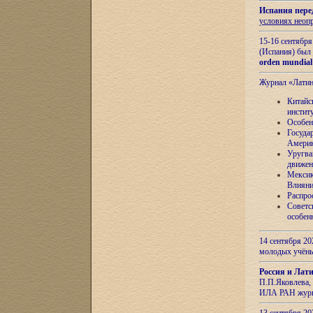
Испания пере
условиях неоп
15-16 сентябр
(Испания) был
orden mundial
Журнал «Лати
Китайс
инстит
Особен
Госуда
Амери
Уругва
движен
Мексик
Влияни
Распро
Советс
особен
14 сентября 20
молодых учён
Россия и Лат
П.П.Яковлева, 
ИЛА РАН журн