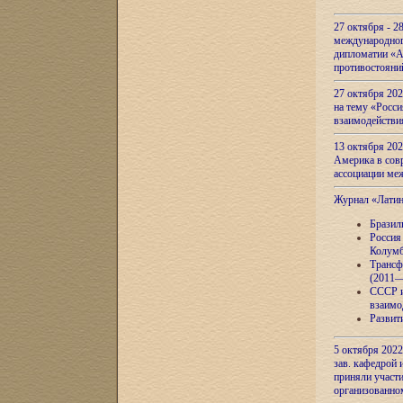
27 октября - 2
международног
дипломатии «А
противостояни
27 октября 20
на тему «Росси
взаимодействи
13 октября 202
Америка в сов
ассоциации ме
Журнал «Лати
Бразил
Россия
Колумб
Трансф
(2011—
СССР и
взаимо
Развит
5 октября 2022
зав. кафедрой
приняли участи
организованно