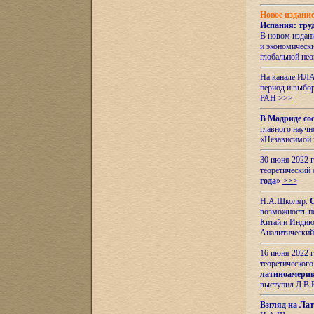
Новое издани
Испания: тру
В новом издан
и экономическ
глобальной не
На канале ИЛА
период и выбо
РАН
>>>
В Мадриде со
главного науч
«Независимой 
30 июня 2022 
теоретический 
года
»
>>>
Н.А.Школяр.
С
возможность пе
Китай и Индию,
Аналитический
16 июня 2022 г
теоретического
латиноамерик
выступил Д.В.
Взгляд на Ла