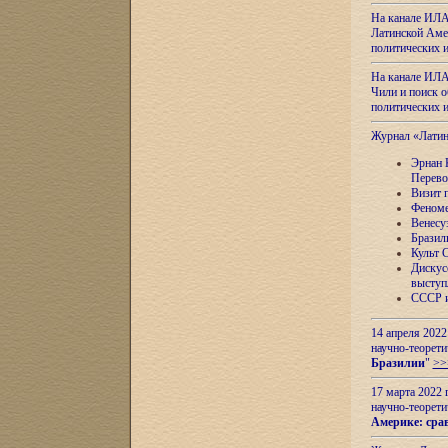
На канале ИЛА
Латинской Амер
политических
На канале ИЛА
Чили и поиск о
политических
Журнал «Лати
Эрнан 
Перево
Визит 
Феноме
Венесу
Бразил
Культ 
Дискус
выступ
СССР и
14 апреля 2022
научно-теорети
Бразилии
"
>>
17 марта 2022 
научно-теорети
Америке: сра