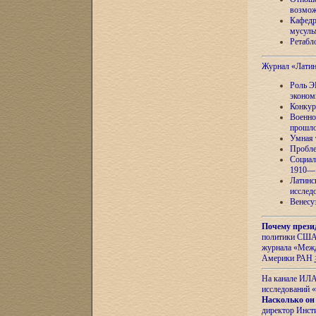
возмож
Кафедр
мусуль
Ретабло
Журнал «Лати
Роль Э
эконом
Конкур
Военно
прошло
Умная 
Пробле
Социал
1910—1
Латинс
исслед
Венесу
Почему прези
политики США 
журнала «Межд
Америки РАН
На канале ИЛА
исследований «
Насколько он
директор Инст