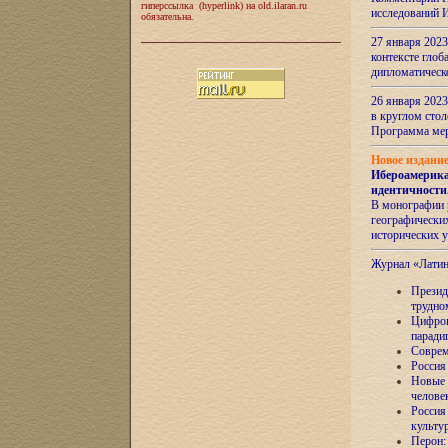
гиперссылка (hyperlink) на old.ilaran.ru
исследований 
обязательна.
27 января 2023
контексте глоб
дипломатическ
26 января 2023
в круглом сто
Программа ме
Новое издани
Ибероамерика
идентичности
В монографии 
географических
исторических 
Журнал «Лати
Президе
трудно
Цифров
паради
Соврем
Россия
Новые 
челове
Россия
культу
Перон: