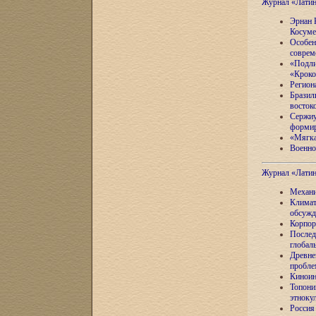
Журнал «Лати
Эрнан 
Косуме
Особен
соврем
«Подли
«Кроко
Регион
Бразил
восток
Сержиу
формир
«Мягка
Военно
Журнал «Лати
Механи
Климат
обсужд
Корпор
Послед
глобал
Древне
пробле
Киноин
Топони
этноку
Россия