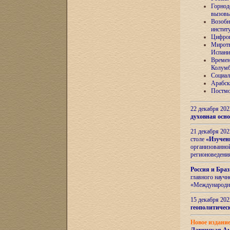
Горнод
вызов
Возобн
инстит
Цифров
Миротв
Испани
Времен
Колумб
Социал
Арабск
Постмо
22 декабря 20
духовная осн
21 декабря 20
столе
«Изучен
организованно
регионоведени
Россия и Бра
главного науч
«Международн
15 декабря 20
геополитическ
Новое издани