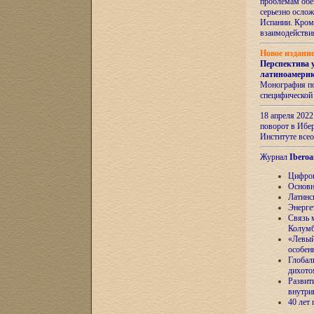
проблемам обе
серьезно ослож
Испании. Кром
взаимодейств
Новое издани
Перспектива 
латиноамери
Монография по
специфической
18 апреля 202
поворот в Ибер
Институте все
Журнал
Iberoa
Цифров
Основн
Латинс
Энерге
Связь 
Колум
«Левый
особен
Глобал
дихото
Развит
внутри
40 лет