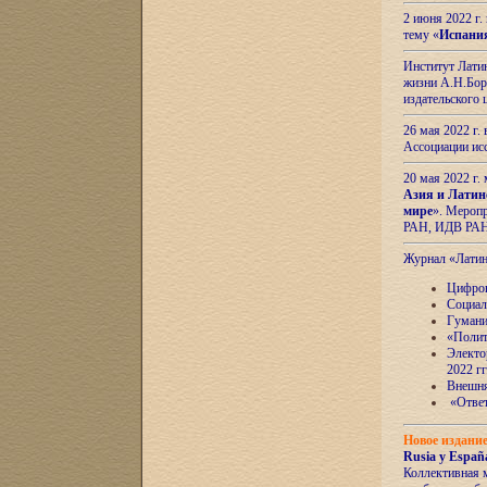
2 июня 2022 г
тему «
Испани
Институт Латин
жизни А.Н.Боро
издательского
26 мая 2022 г
Ассоциации ис
20 мая 2022 г.
Азия и Латин
мире
». Мероп
РАН, ИДВ РА
Журнал «Лати
Цифров
Социал
Гумани
«Полит
Электо
2022 гг
Внешняя
«Ответ
Новое издани
Rusia y España
Коллективная 