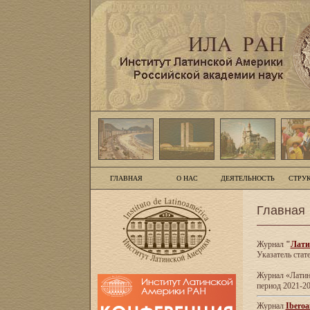
ГЛАВНАЯ
О НАС
ДЕЯТЕЛЬНОСТЬ
СТРУ
Главная
Журнал
"
Лати
Указатель стат
Журнал «Латинс
период 2021-20
Журнал
Iberoa