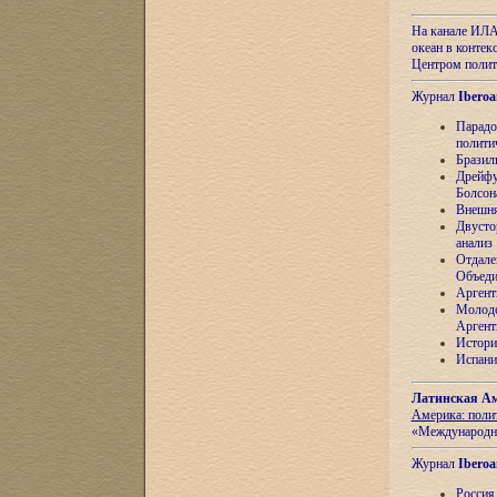
На канале ИЛА
океан в контек
Центром полит
Журнал
Iberoa
Парадо
полити
Бразил
Дрейфу
Болсон
Внешня
Двусто
анализ
Отдале
Объеди
Аргент
Молоде
Аргент
Истори
Испани
Латинская Ам
Америка: поли
«Международн
Журнал
Iberoa
Россия