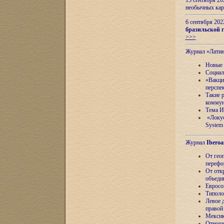
13 сентября 2
необычных кар
6 сентября 20
бразильской г
>>>
Журнал «Лати
Новые 
Социал
«Вакци
перспе
Такие 
коммун
Тема И
«Локус
System 
Журнал
Iberoa
От гео
перефо
От отк
объеди
Евросо
Типоло
Левое д
правой
Мексик
Отноше