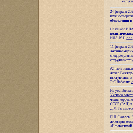
«кругл
24 февраля 202
научно-теорети
обновления в
На канале ИЛА
политических
ИЛА РАН
>>>
11 февраля 202
латиноамерик
спецпредстави
сотрудничест
#2 часть запис
летию
Виктор
выступления и
Э.С.Дабагяна
На youtube ка
Ученого совета
члена-корресп
СССР (РАН) в 1
Д.М.Разумовск
П.П.Яковлев.
договариваетс
«Независимой 