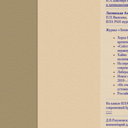
Н.А.Школяра н
и латиноамери
Латинская Ам
П.П.Яковлева, 
ИЛА РАН журн
Журнал «Лати
Хорхе 
времен
«Собст
неравн
Хайме 
полити
На пер
соврем
Либера
Новое 
2019—
«Не оч
устояв
Россий
На канале ИЛА
современной Б
>>>
Д.В.Разумовск
комментарий 