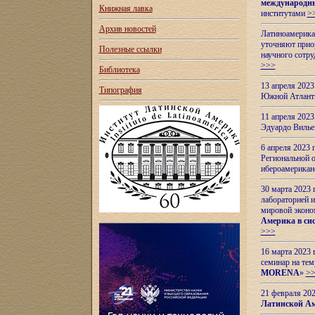
международн
Книжная лавка
институтами
>
Архив новостей
Латиноамерикан
уточняют приор
Полезные ссылки
научного сотр
>>>
Библиотека
13 апреля 202
Типография
Южной Атлант
11 апреля 202
Эдуардо Вилье
6 апреля 2023
Региональной 
ибероамерика
30 марта 2023
лабораторией и
мировой эконо
Америка в сис
>>>
16 марта 2023 
семинар на тем
MORENA
»
>
21 февраля 20
Латинской Ам