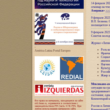
14 февраля 202
семинар на тем
Америки
»
>>
9 февраля 202
В.П. Беляева. 
посвящается» 
9 февраля 2023
Советов моло
Журнал «Лати
-
Роль к
América Latina Portal Europeo
Франча
Социал
анализ
Научно
Культу
Россий
Жанр х
Мексикано-ам
ситуации на г
предпринимает
состояние, одн
Комментарий к
Все права на материалы, находящиеся на сайте
old.ilaran.ru, охраняются в соответствии с
Россия и Лати
законодательством РФ (часть 4 ГК РФ). При
любом использовании материалов сайта
Комментарий П.