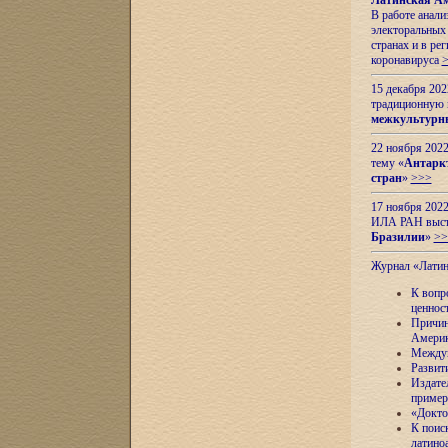
Латинская Ам
В работе анал
электоральных 
странах и в ре
коронавируса
15 декабря 20
традиционную
межкультурны
22 ноября 2022
тему «
Антаркт
стран
»
>>>
17 ноября 2022
ИЛА РАН высту
Бразилии
»
>>
Журнал «Лати
К вопр
ценнос
Причин
Амери
Междун
Развит
Издате
пример
«Докто
К поис
латино