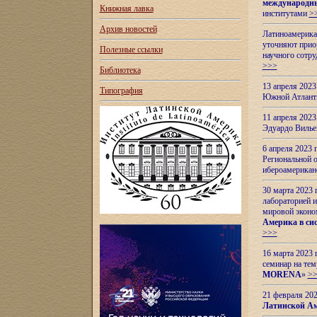
международн
Книжная лавка
институтами
>
Архив новостей
Латиноамерикан
уточняют приор
Полезные ссылки
научного сотр
>>>
Библиотека
13 апреля 202
Типография
Южной Атлант
11 апреля 202
Эдуардо Вилье
6 апреля 2023
Региональной 
ибероамерика
30 марта 2023
лабораторией и
мировой эконо
Америка в сис
>>>
16 марта 2023 
семинар на тем
MORENA
»
>
21 февраля 20
Латинской Ам