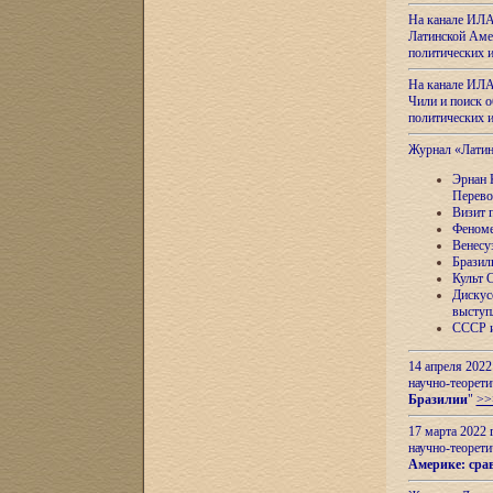
На канале ИЛА
Латинской Амер
политических
На канале ИЛА
Чили и поиск о
политических
Журнал «Лати
Эрнан 
Перево
Визит 
Феноме
Венесу
Бразил
Культ 
Дискус
выступ
СССР и
14 апреля 2022
научно-теорети
Бразилии
"
>>
17 марта 2022 
научно-теорети
Америке: сра