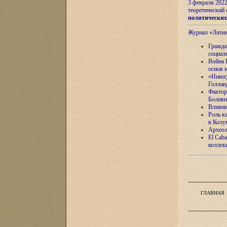
3 февраля 202
теоретический 
политически
Журнал «Лати
Гражда
социал
Война 
основ 
«Никог
Голлан
Фактор
Боливи
Влияни
Роль к
в Колу
Археол
El Caba
коллек
ГЛАВНАЯ