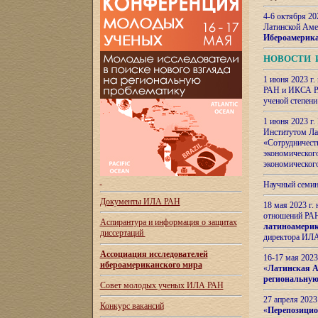
4-6 октября 20
Латинской Аме
Ибероамерика
НОВОСТИ 
1 июня 2023 г.
РАН и ИКСА РА
ученой степени
1 июня 2023 г
Институтом Ла
«Сотрудничеств
экономическог
экономическог
Научный семин
Документы ИЛА РАН
18 мая 2023 г
отношений РАН
Аспирантура и
информация о защитах
латиноамерик
диссертаций
директора ИЛА
Ассоциация исследователей
16-17 мая 202
ибероамериканского мира
«
Латинская Ам
региональную
Совет молодых ученых ИЛА РАН
27 апреля 2023
Конкурс вакансий
«
Перепозицио