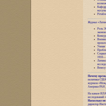
возмож
Кафедр
мусуль
Ретабло
Журнал «Лати
Роль Э
эконом
Конкур
Военно
прошло
Умная 
Пробле
Социал
1910—1
Латинс
исслед
Венесу
Почему прези
политики США 
журнала «Межд
Америки РАН
На канале ИЛА
исследований «
Насколько он
директор Инст