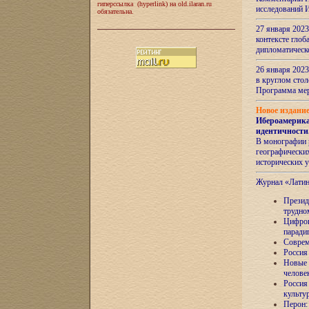
гиперссылка (hyperlink) на old.ilaran.ru
исследований 
обязательна.
27 января 2023
контексте глоб
дипломатическ
26 января 2023
в круглом сто
Программа ме
Новое издани
Ибероамерика
идентичности
В монографии 
географических
исторических 
Журнал «Лати
Президе
трудно
Цифров
паради
Соврем
Россия
Новые 
челове
Россия
культу
Перон: