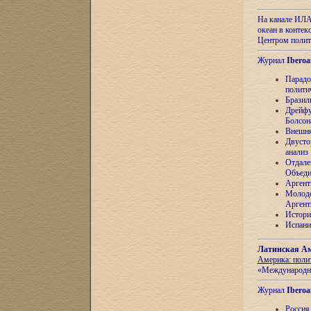
На канале ИЛА
океан в контек
Центром полит
Журнал
Iberoa
Парадо
полити
Бразил
Дрейфу
Болсон
Внешня
Двусто
анализ
Отдале
Объеди
Аргент
Молоде
Аргент
Истори
Испани
Латинская Ам
Америка: поли
«Международн
Журнал
Iberoa
Россия