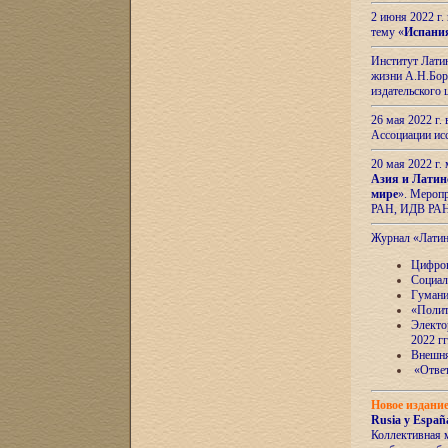
2 июня 2022 г
тему «
Испани
Институт Латин
жизни А.Н.Боро
издательского
26 мая 2022 г
Ассоциации ис
20 мая 2022 г.
Азия и Латин
мире
». Мероп
РАН, ИДВ РА
Журнал «Лати
Цифров
Социал
Гумани
«Полит
Электо
2022 гг
Внешняя
«Ответ
Новое издани
Rusia y España
Коллективная 