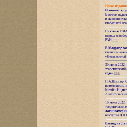
Новое издани
Испания: тру
В новом издан
и экономическ
глобальной не
На канале ИЛА
период и выбо
РАН
>>>
В Мадриде со
главного науч
«Независимой 
30 июня 2022 
теоретический 
года
»
>>>
Н.А.Школяр.
С
возможность пе
Китай и Индию,
Аналитический
16 июня 2022 г
теоретического
латиноамерик
выступил Д.В.
Взгляд на Ла