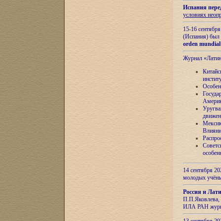
Испания пере
условиях неоп
15-16 сентябр
(Испания) был
orden mundial
Журнал «Лати
Китайс
инстит
Особен
Госуда
Амери
Уругва
движен
Мексик
Влияни
Распро
Советс
особен
14 сентября 20
молодых учён
Россия и Лат
П.П.Яковлева, 
ИЛА РАН журн