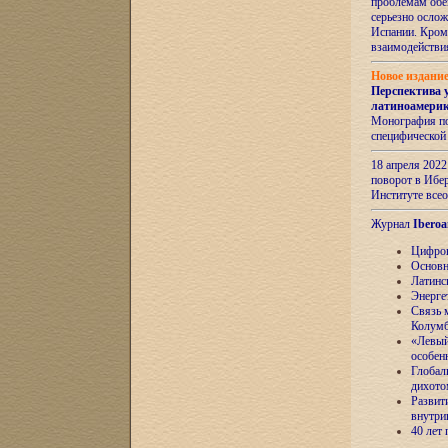
проблемам обе
серьезно ослож
Испании. Кром
взаимодейств
Новое издани
Перспектива 
латиноамери
Монография по
специфической
18 апреля 202
поворот в Ибер
Институте все
Журнал
Iberoa
Цифров
Основн
Латинс
Энерге
Связь 
Колум
«Левый
особен
Глобал
дихото
Развит
внутри
40 лет