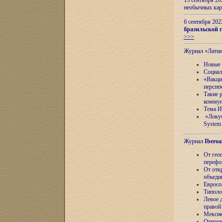
13 сентября 2
необычных кар
6 сентября 20
бразильской г
>>>
Журнал «Лати
Новые 
Социал
«Вакци
перспе
Такие 
коммун
Тема И
«Локус
System 
Журнал
Iberoa
От гео
перефо
От отк
объеди
Евросо
Типоло
Левое д
правой
Мексик
Отноше