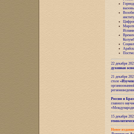
Горнод
вызов
Возобн
инстит
Цифров
Миротв
Испани
Времен
Колумб
Социал
Арабск
Постмо
22 декабря 20
духовная осн
21 декабря 20
столе
«Изучен
организованно
регионоведени
Россия и Бра
главного науч
«Международн
15 декабря 20
геополитическ
Новое издани