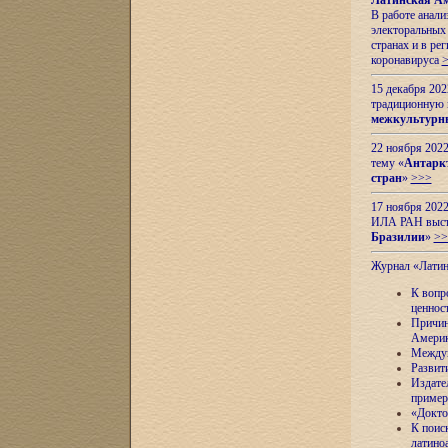
Латинская Ам
В работе анал
электоральных 
странах и в ре
коронавируса
15 декабря 20
традиционную
межкультурны
22 ноября 2022
тему «
Антаркт
стран
»
>>>
17 ноября 2022
ИЛА РАН высту
Бразилии
»
>>
Журнал «Лати
К вопр
ценнос
Причин
Амери
Междун
Развит
Издате
пример
«Докто
К поис
латино