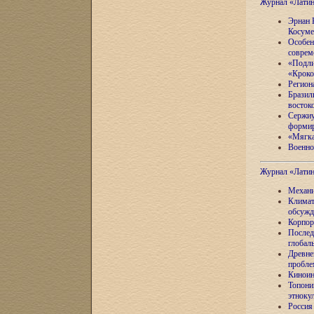
Журнал «Лати
Эрнан 
Косуме
Особен
соврем
«Подли
«Кроко
Регион
Бразил
восток
Сержиу
формир
«Мягка
Военно
Журнал «Лати
Механи
Климат
обсужд
Корпор
Послед
глобал
Древне
пробле
Киноин
Топони
этноку
Россия