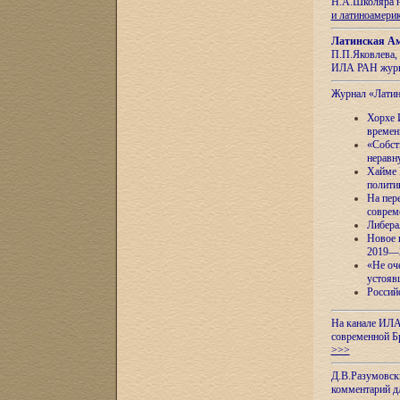
Н.А.Школяра н
и латиноамери
Латинская Ам
П.П.Яковлева, 
ИЛА РАН журн
Журнал «Лати
Хорхе 
времен
«Собст
неравн
Хайме 
полити
На пер
соврем
Либера
Новое 
2019—
«Не оч
устояв
Россий
На канале ИЛА
современной Б
>>>
Д.В.Разумовск
комментарий 