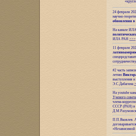
«кругл
24 февраля 202
научно-теорети
обновления в
На канале ИЛА
политических
ИЛА РАН
>>>
11 февраля 202
латиноамерик
спецпредстави
сотрудничест
#2 часть запис
летию
Виктор
выступления и
Э.С.Дабагяна
На youtube ка
Ученого совета
члена-корресп
СССР (РАН) в 1
Д.М.Разумовск
П.П.Яковлев.
договариваетс
«Независимой 