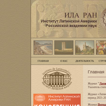
ГЛАВНАЯ
О НАС
ДЕЯТЕЛЬНОСТЬ
СТРУ
Главная
Журнал
"
Лати
Указатель стат
Журнал «Латинс
период 2021-20
Журнал
Iberoa