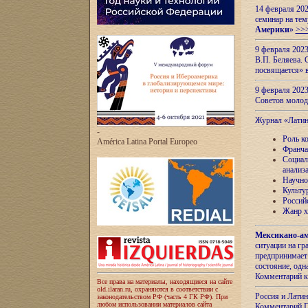
14 февраля 202
семинар на тем
Америки
»
>>
9 февраля 202
В.П. Беляева. 
посвящается» 
9 февраля 2023
Советов моло
Журнал «Лати
-
Роль к
América Latina Portal Europeo
Франча
Социал
анализ
Научно
Культу
Россий
Жанр х
Мексикано-ам
ситуации на г
предпринимает
состояние, одн
Комментарий к
Все права на материалы, находящиеся на сайте
old.ilaran.ru, охраняются в соответствии с
Россия и Лати
законодательством РФ (часть 4 ГК РФ). При
любом использовании материалов сайта
Комментарий П.