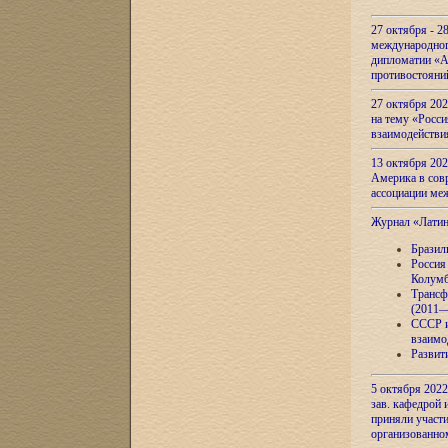
27 октября - 2
международног
дипломатии «А
противостояни
27 октября 20
на тему «Росси
взаимодействи
13 октября 202
Америка в сов
ассоциации ме
Журнал «Лати
Бразил
Россия
Колумб
Трансф
(2011—
СССР и
взаимо
Развит
5 октября 2022
зав. кафедрой
приняли участи
организованно