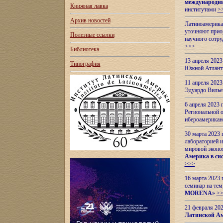
международн
Книжная лавка
институтами
>
Архив новостей
Латиноамерикан
уточняют приор
Полезные ссылки
научного сотр
>>>
Библиотека
13 апреля 202
Типография
Южной Атлант
11 апреля 202
Эдуардо Вилье
6 апреля 2023
Региональной 
ибероамерика
30 марта 2023
лабораторией и
мировой эконо
Америка в сис
>>>
16 марта 2023 
семинар на тем
MORENA
»
>
21 февраля 20
Латинской Ам