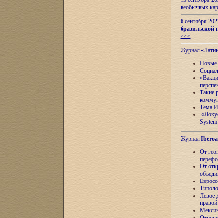
13 сентября 2
необычных кар
6 сентября 20
бразильской г
>>>
Журнал «Лати
Новые 
Социал
«Вакци
перспе
Такие 
коммун
Тема И
«Локус
System 
Журнал
Iberoa
От гео
перефо
От отк
объеди
Евросо
Типоло
Левое д
правой
Мексик
Отноше