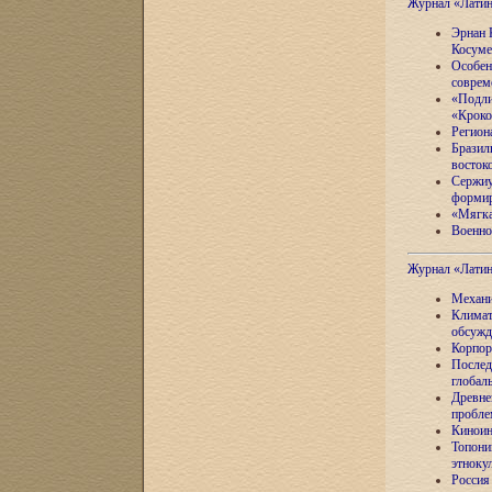
Журнал «Лати
Эрнан 
Косуме
Особен
соврем
«Подли
«Кроко
Регион
Бразил
восток
Сержиу
формир
«Мягка
Военно
Журнал «Лати
Механи
Климат
обсужд
Корпор
Послед
глобал
Древне
пробле
Киноин
Топони
этноку
Россия