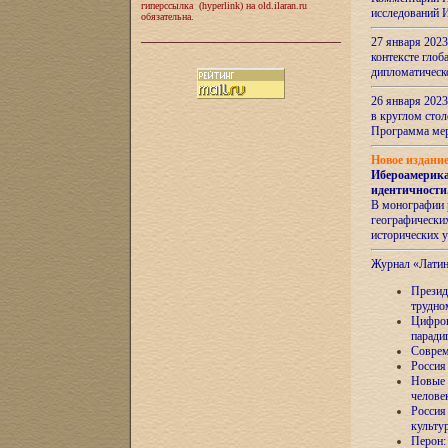
гиперссылка (hyperlink) на old.ilaran.ru
исследований 
обязательна.
27 января 2023
контексте глоб
дипломатическ
26 января 2023
в круглом сто
Программа ме
Новое издани
Ибероамерика
идентичности
В монографии 
географических
исторических 
Журнал «Лати
Президе
трудно
Цифров
паради
Соврем
Россия
Новые 
челове
Россия
культу
Перон: