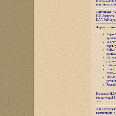
Н.А.Школяра н
и латиноамери
Латинская Ам
П.П.Яковлева, 
ИЛА РАН журн
Журнал «Лати
Хорхе 
времен
«Собст
неравн
Хайме 
полити
На пер
соврем
Либера
Новое 
2019—
«Не оч
устояв
Россий
На канале ИЛА
современной Б
>>>
Д.В.Разумовск
комментарий 