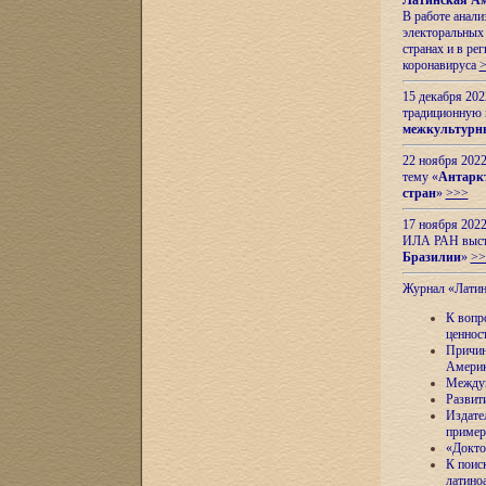
Латинская Ам
В работе анал
электоральных 
странах и в ре
коронавируса
15 декабря 20
традиционную
межкультурны
22 ноября 2022
тему «
Антаркт
стран
»
>>>
17 ноября 2022
ИЛА РАН высту
Бразилии
»
>>
Журнал «Лати
К вопр
ценнос
Причин
Амери
Междун
Развит
Издате
пример
«Докто
К поис
латино