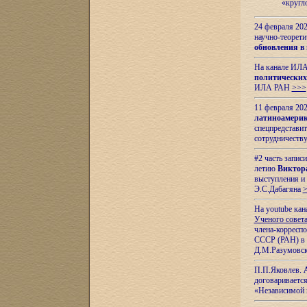
«кругл
24 февраля 202
научно-теорети
обновления в
На канале ИЛА
политических
ИЛА РАН
>>>
11 февраля 202
латиноамерик
спецпредстави
сотрудничест
#2 часть запис
летию
Виктор
выступления и
Э.С.Дабагяна
На youtube ка
Ученого совета
члена-корресп
СССР (РАН) в 1
Д.М.Разумовск
П.П.Яковлев.
договариваетс
«Независимой 