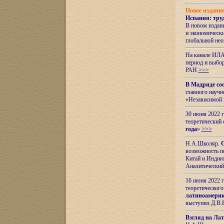
Новое издани
Испания: тру
В новом издан
и экономическ
глобальной не
На канале ИЛА
период и выбо
РАН
>>>
В Мадриде со
главного науч
«Независимой 
30 июня 2022 
теоретический 
года
»
>>>
Н.А.Школяр.
С
возможность пе
Китай и Индию,
Аналитический
16 июня 2022 г
теоретического
латиноамерик
выступил Д.В.
Взгляд на Ла