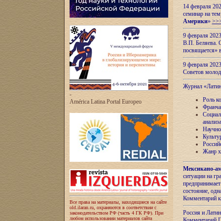
14 февраля 202
семинар на тем
Америки
»
>>
9 февраля 202
В.П. Беляева. 
посвящается» 
9 февраля 2023
Советов моло
Журнал «Лати
-
Роль к
América Latina Portal Europeo
Франча
Социал
анализ
Научно
Культу
Россий
Жанр х
Мексикано-ам
ситуации на г
предпринимает
состояние, одн
Комментарий к
Все права на материалы, находящиеся на сайте
old.ilaran.ru, охраняются в соответствии с
Россия и Лати
законодательством РФ (часть 4 ГК РФ). При
любом использовании материалов сайта
Комментарий П.