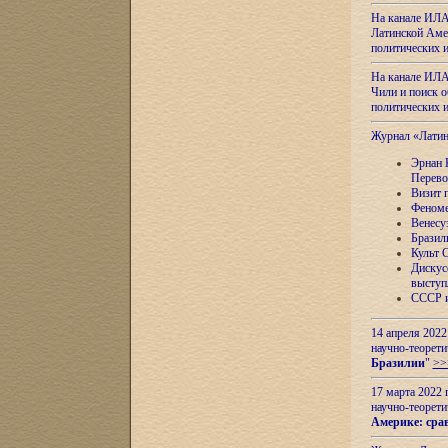
На канале ИЛА
Латинской Амер
политических
На канале ИЛА
Чили и поиск о
политических
Журнал «Лати
Эрнан 
Перево
Визит 
Феноме
Венесу
Бразил
Культ 
Дискус
выступ
СССР и
14 апреля 2022
научно-теорети
Бразилии
"
>>
17 марта 2022 
научно-теорети
Америке: сра