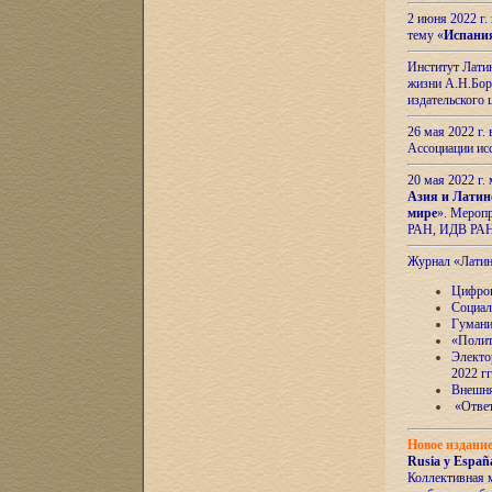
2 июня 2022 г
тему «
Испани
Институт Латин
жизни А.Н.Боро
издательского
26 мая 2022 г
Ассоциации ис
20 мая 2022 г.
Азия и Латин
мире
». Мероп
РАН, ИДВ РА
Журнал «Лати
Цифров
Социал
Гумани
«Полит
Электо
2022 гг
Внешняя
«Ответ
Новое издани
Rusia y España
Коллективная 