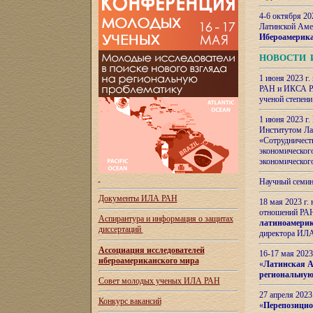
4-6 октября 20
Латинской Аме
Ибероамерика
НОВОСТИ 
1 июня 2023 г.
РАН и ИКСА РА
ученой степени
1 июня 2023 г
Институтом Ла
«Сотрудничеств
экономическог
экономическог
Научный семин
Документы ИЛА РАН
18 мая 2023 г
отношений РАН
Аспирантура и
информация о защитах
латиноамерик
диссертаций
директора ИЛА
Ассоциация исследователей
16-17 мая 202
ибероамериканского мира
«
Латинская Ам
региональную
Совет молодых ученых ИЛА РАН
27 апреля 2023
Конкурс вакансий
«
Перепозицио