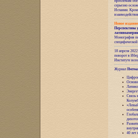
проблемам обе
серьезно ослож
Испании. Кром
взаимодейств
Новое издани
Перспектива 
латиноамери
Монография по
специфической
18 апреля 202
поворот в Ибер
Институте все
Журнал
Iberoa
Цифров
Основн
Латинс
Энерге
Связь 
Колум
«Левый
особен
Глобал
дихото
Развит
внутри
40 лет