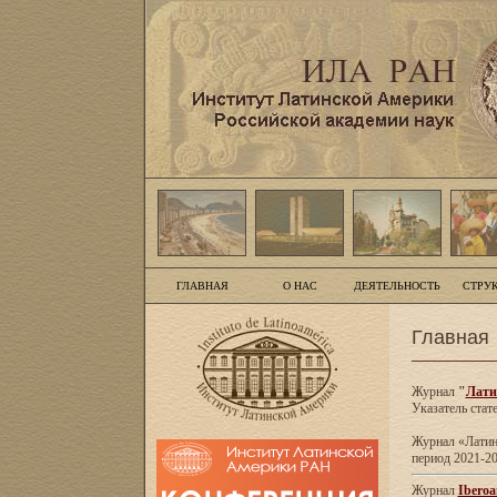
ГЛАВНАЯ
О НАС
ДЕЯТЕЛЬНОСТЬ
СТРУ
Главная
Журнал
"
Лати
Указатель стат
Журнал «Латинс
период 2021-20
Журнал
Iberoa