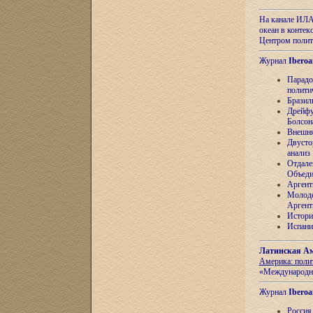
На канале ИЛА
океан в контек
Центром полит
Журнал
Iberoa
Парадо
полити
Бразил
Дрейфу
Болсон
Внешня
Двусто
анализ
Отдале
Объеди
Аргент
Молоде
Аргент
Истори
Испани
Латинская Ам
Америка: поли
«Международн
Журнал
Iberoa
Россия