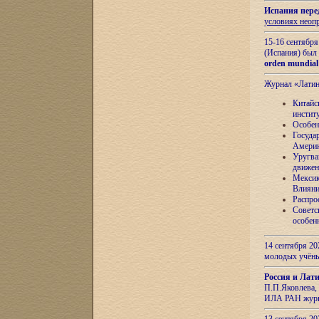
Испания пере
условиях неоп
15-16 сентябр
(Испания) был
orden mundial
Журнал «Лати
Китайс
инстит
Особен
Госуда
Амери
Уругва
движен
Мексик
Влияни
Распро
Советс
особен
14 сентября 20
молодых учён
Россия и Лат
П.П.Яковлева, 
ИЛА РАН журн