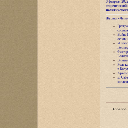
3 февраля 202
теоретический 
политически
Журнал «Лати
Гражда
социал
Война 
основ 
«Никог
Голлан
Фактор
Боливи
Влияни
Роль к
в Колу
Археол
El Caba
коллек
ГЛАВНАЯ