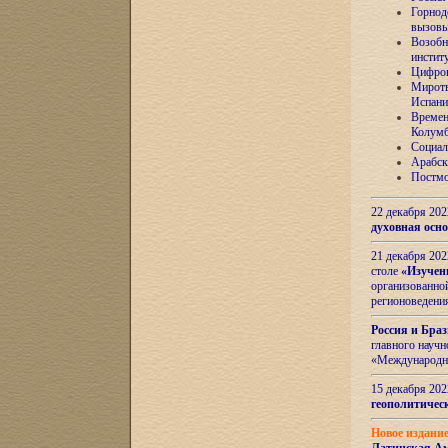
Горнод
вызов
Возобн
инстит
Цифров
Миротв
Испани
Времен
Колумб
Социал
Арабск
Постмо
22 декабря 20
духовная осн
21 декабря 20
столе
«Изучен
организованно
регионоведени
Россия и Бра
главного науч
«Международн
15 декабря 20
геополитическ
Новое издани