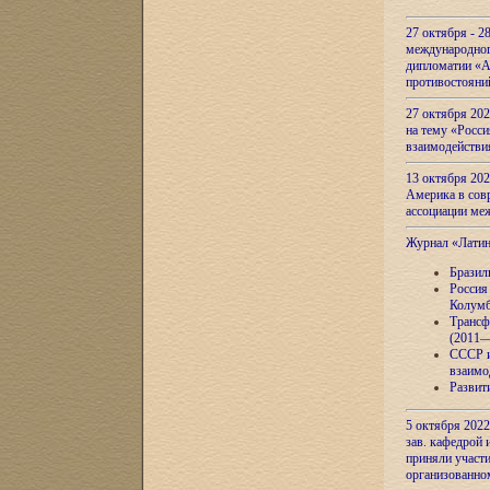
27 октября - 2
международног
дипломатии «А
противостояни
27 октября 20
на тему «Росси
взаимодействи
13 октября 202
Америка в сов
ассоциации ме
Журнал «Лати
Бразил
Россия
Колумб
Трансф
(2011—
СССР и
взаимо
Развит
5 октября 2022
зав. кафедрой
приняли участи
организованно