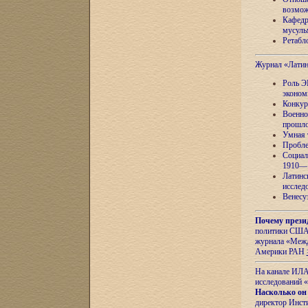
возмож
Кафедр
мусуль
Ретабло
Журнал «Лати
Роль Э
эконом
Конкур
Военно
прошло
Умная 
Пробле
Социал
1910—1
Латинс
исслед
Венесу
Почему прези
политики США 
журнала «Межд
Америки РАН
На канале ИЛА
исследований «
Насколько он
директор Инст