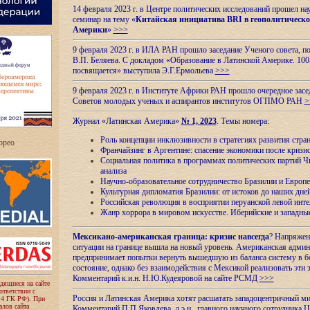
14 февраля 2023 г. в Центре политических исследований прошел на
семинар на тему «
Китайская инициатива BRI в геополитическо
Америки
»
>>>
9 февраля 2023 г. в ИЛА РАН прошло заседание Ученого совета, п
В.П. Беляева. С докладом «Образование в Латинской Америке. 100
посвящается» выступила Э.Г.Ермольева
>>>
9 февраля 2023 г. в Институте Африки РАН прошло очередное засе
Советов молодых ученых и аспирантов институтов ОГПМО РАН
>
Журнал «Латинская Америка»
№ 1, 2023
. Темы номера:
Роль концепции инклюзивности в стратегиях развития стр
ropeo
Франчайзинг в Аргентине: спасение экономики после кризи
Социальная политика в программах политических партий Чи
анализа
Научно-образовательное сотрудничество Бразилии и Европе
Культурная дипломатия Бразилии: от истоков до наших дне
Российская революция в восприятии перуанской левой инт
Жанр хоррора в мировом искусстве. Иберийские и западн
Мексикано-американская граница: кризис навсегда
? Напряжен
ситуации на границе вышла на новый уровень. Американская адми
предпринимает попытки вернуть вышедшую из баланса систему в б
состояние, однако без взаимодействия с Мексикой реализовать эти 
Комментарий к.и.н. Н.Ю.Кудеяровой на сайте РСМД
>>>
одящиеся на сайте
оответствии с
Россия и Латинская Америка хотят расшатать западоцентричный м
 4 ГК РФ). При
лов сайта
Комментарий П.П.Яковлева, д.э.н., главного научного сотрудника 