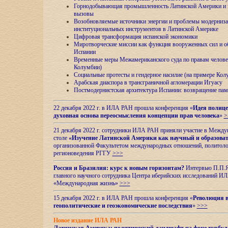
Горнодобывающая промышленность Латинской Америки и н
вызовы
Возобновляемые источники энергии и проблемы модерниз
институциональных инструментов в Латинской Америке
Цифровая трансформация испанской экономики
Миротворческие миссии как функция вооруженных сил и о
Испании
Временные меры Межамериканского суда по правам челове
Колумбии)
Социальные протесты и гендерное насилие (на примере Ко
Арабская диаспора в трансграничной агломерации Игуасу
Постмодернистская архитектура Испании: возвращение пам
22 декабря 2022 г. в ИЛА РАН прошла конференция «
Идея полице
духовная основа переосмысления концепции прав человека
»
>
21 декабря 2022 г. сотрудники ИЛА РАН приняли участие в Межд
столе
«Изучение Латинской Америки как научный и образова
организованной Факультетом международных отношений, политоло
регионоведения
РГГУ
>>>
Россия и Бразилия: курс к новым горизонтам?
Интервью П.П.Як
главного научного сотрудника Центра иберийских исследований 
«Международная жизнь»
>>>
15 декабря 2022 г. в ИЛА РАН прошла конференция «
Революция в
геополитические и геоэкономические последствия
»
>>>
Новое издание ИЛА РАН