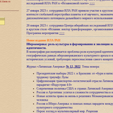
d.ilaran.ru
исследований ИЛА РАН в «Независимой газете»
>>>
27 января 2023 г. сотрудники ИЛА РАН приняли участие в круглом
контексте глобальной перестройки планеты и её научного, экономич
дипломатического потенциала дальнейшего мирного использовани
26 января 2023 г. сотрудники Центра иберийских исследований ИЛ
в круглом столе «Испания: вектор трансформации», организова
Программа мероприятия
>>>
Новое издание ИЛА РАН
Ибероамерика: роль культуры в формировании и эволюции н
идентичности
.
В монографии рассматривается проблема роли культурной идентич
географических рамках ибероамериканского культурного ареала в 
исторических условий, требующих переосмысления самого концепт
Журнал «Латинская Америка»
№ 12, 2022
. Темы номера:
Президентские выборы 2022 г. в Бразилии: от «бури и нати
трудному триумфу Лулы
Цифровизация транспортно-логистической отрасли Латинс
парадигме «Индустрия 4.0»
Современная политика США в странах Латинской Америки 
Россия и Аргентина: успехи и сложности сотрудничества в 
Новые аспекты права на жизнь в решениях Межамериканско
человека
Россия и Иберо-Америка: в поисках новых парадигм межд
культурного сотрудничества
Перон: взгляд в мультиполярный мир. Рецензия