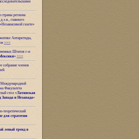
исследовательскими
и страны региона
.э.н., главного
«Независимой газете»
ематике Антарктиды,
вов
>>>
иненных Штатов г-н
Мексики
»
>>>
е собрание членов
лей
 с Международной
ма Факультета
лый стол «
Латинская
 Запада и Незапада
»
но-теоретический
е для стратегии
й левый тренд в