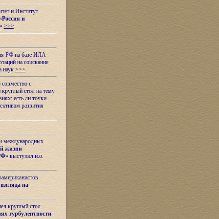
итет и Институт
«
Россия и
»
>>>
ия РФ на базе ИЛА
таций на соискание
а наук
>>>
 совместно с
 круглый стол на тему
иях: есть ли точки
ективам развития
 и международных
ой жизни
РФ
» выступил и.о.
оамериканистов
взгляда на
шел круглый стол
ях турбулентности