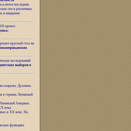
ентности
 и итоги последних
ских сил в различных
ов и пандемии
РАН провел
рика:
рошел круглый стол на
иноамериканских
ических исследований
дентских выборов в
ни социума. Духовно-
м в странах Латинской
 Латинской Америки
XX века
евых в XX веке. На
ческих функциях