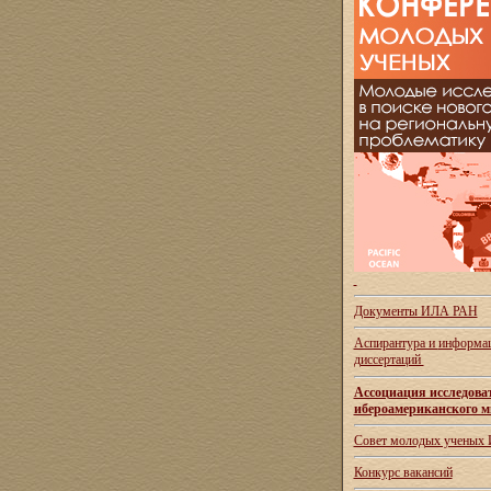
Документы ИЛА РАН
Аспирантура и
информац
диссертаций
Ассоциация исследова
ибероамериканского м
Совет молодых ученых
Конкурс вакансий