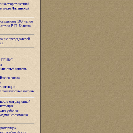
учно-теоретический
м поле Латинской
освященное 100-летию
-летию В.П. Беляева
дание председателей
>>
ан БРИКС
са
ли: опыт контент-
йского союза
й
еллигенции
ые фольклорные мотивы
ность миграционной
нистрация
олее рабочее
задачи невозможно.
иропорядок.
Центра иберийских