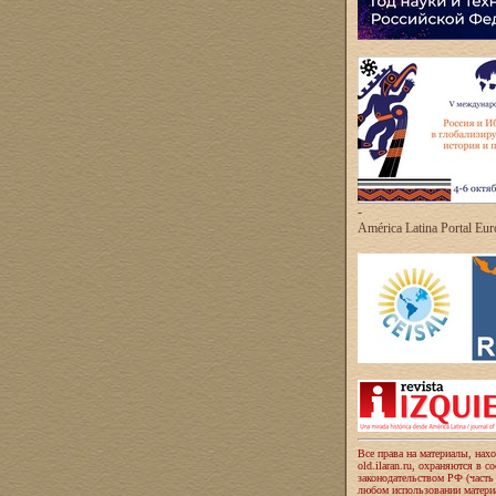
-
América Latina Portal Eu
Все права на материалы, нах
old.ilaran.ru, охраняются в с
законодательством РФ (часть
любом использовании материа