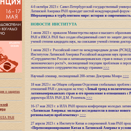
4-6 октября 2023 г. Санкт-Петербургский государственный универс
Латинской Америки РАН проводят шестой международный форум 
Ибероамерика в турбулентном мире: история и современность
НОВОСТИ ИНСТИТУТА
1 июня 2023 г. приказом Министерства науки и высшего образован
РАН и ИКСА РАН был создан объединенный совет по защите диссер
ученой степени кандидата наук, на соискание ученой степени доктор
1 июня 2023 г. Российский совет по международным делам (РСМД)
Институтом Латинской Америки Российской академии наук провели
«Сотрудничество России и латиноамериканских стран в новых услов
экономического роста?», посвященный текущим проблемам и персп
экономического сотрудничества между странами
>>>
Научный семинар, посвященный 200-летию Доктрины Монро
>>>
18 мая 2023 г. на Общем собрании Отделения глобальных проблем
отношений РАН с докладом на тему «
Левый тренд в политическ
ия о защитах
латиноамериканских стран и его проявление в отношениях с 
директора ИЛА РАН Д.М. Розенталь
>>>
телей
16-17 мая 2023 г. в ИЛА РАН прошла конференция молодых латин
ира
«
Латинская Америка: молодые исследователи в поиске нового 
региональную проблематику
»
>>>
 ИЛА РАН
27 апреля 2023 г. в Институте Китая и современной Азии РАН про
«
Перепозиционирование Китая в Латинской
Америке в услови