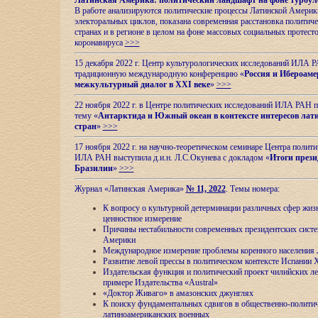
Латинская Америка: политический ландшафт на фоне турбул
В работе анализируются политические процессы Латинской Америки
электоральных циклов, показана современная расстановка политиче
странах и в регионе в целом на фоне массовых социальных протест
коронавируса
>>>
15 декабря 2022 г. Центр культурологических исследований ИЛА 
традиционную международную конференцию «
Россия и Ибероаме
межкультурный диалог в XXI веке
»
>>>
22 ноября 2022 г. в Центре политических исследований ИЛА РАН п
тему «
Антарктида и Южный океан в контексте интересов лат
стран
»
>>>
17 ноября 2022 г. на научно-теоретическом семинаре Центра полит
ИЛА РАН выступила д.и.н. Л.С.Окунева с докладом «
Итоги прези
Бразилии
»
>>>
Журнал «Латинская Америка»
№ 11, 2022
. Темы номера:
К вопросу о культурной детерминации различных сфер жиз
ценностное измерение
Причины нестабильности современных президентских систе
Америки
Международное измерение проблемы коренного населения
Развитие левой прессы в политическом контексте Испании 
Издательская функция и политический проект чилийских л
примере Издательства «Austral»
«Доктор Живаго» в амазонских джунглях
К поиску фундаментальных сдвигов в общественно-полити
латиноамериканских военных