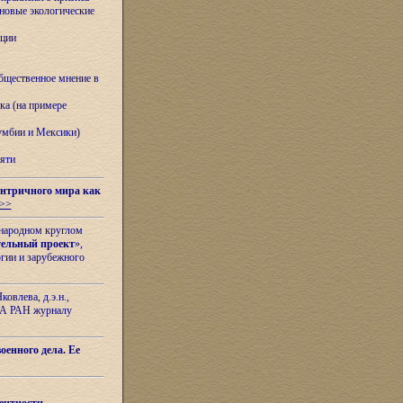
овые экологические
ации
бщественное мнение в
ка (на примере
лумбии и Мексики)
яти
нтричного мира как
>>
ународном круглом
тельный проект
»,
гии и зарубежного
овлева, д.э.н.,
ИЛА РАН журналу
оенного дела. Ее