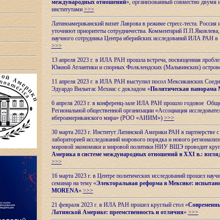
международных отношений
», организованный совместно двумя 
институтами
>>>
Латиноамериканский визит Лаврова в режиме стресс-теста. Россия 
уточняют приоритеты сотрудничества. Комментарий П.П.Яковлева, д
научного сотрудника Центра иберийских исследований ИЛА РАН в 
>>>
13 апреля 2023 г. в ИЛА РАН прошла встреча, посвященная пробл
Южной Атлантики и спорных
Фолклендских (Мальвинских) остро
11 апреля 2023 г. в ИЛА РАН выступил посол Мексиканских Соед
Эдуардо Вильегас Мехиас c докладом «
Политическая панорама 
6 апреля 2023 г. в конференц-зале ИЛА РАН прошло годовое Обще
Региональной общественной организации «Ассоциация исследовате
ибероамериканского мира» (РОО «АИИМ»)
>>>
30 марта 2023 г. Институт Латинской Америки РАН в партнерстве
лабораторией исследований мирового порядка и нового регионализ
мировой экономики и мировой политики НИУ ВШЭ проводит круг
Америка в системе международных отношений в XXI в.: взгляд
>>>
16 марта 2023 г. в Центре политических исследований прошел науч
семинар на тему «
Электоральная реформа в Мексике: испытани
MORENA
»
>>>
21 февраля 2023 г. в ИЛА РАН прошел круглый стол «
Современны
Латинской Америке: преемственность и отличия
»
>>>