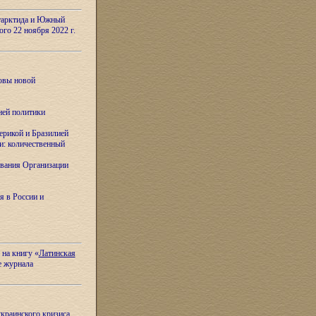
тарктида и Южный
ого 22 ноября 2022 г.
овы новой
ней политики
ерикой и Бразилией
и: количественный
вания Организации
я в России и
 на книгу «
Латинская
е журнала
украинского кризиса