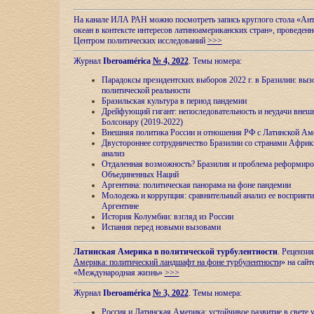
На канале ИЛА РАН можно посмотреть запись круглого стола «Ан
океан в контексте интересов латиноамериканских стран», проведенн
Центром политических исследований
>>>
Журнал
Iberoamérica
№ 4, 2022
. Темы номера:
Парадоксы президентских выборов 2022 г. в Бразилии: выз
политической реальности
Бразильская культура в период пандемии
Дрейфующий гигант: непоследовательность и неудачи внеш
Болсонару (2019-2022)
Внешняя политика России и отношения РФ с Латинской Ам
Двустороннее сотрудничество Бразилии со странами Африк
анализ
Отдаленная возможность? Бразилия и проблема реформиро
Объединенных Наций
Аргентина: политическая панорама на фоне пандемии
Молодежь и коррупция: сравнительный анализ ee восприяти
Аргентине
История Колумбии: взгляд из России
Испания перед новыми вызовами
Латинская Америка в политической турбулентности
. Рецензия
Америка: политический ландшафт на фоне турбулентности
» на сайт
«Международная жизнь»
>>>
Журнал
Iberoamérica
№ 3, 2022
. Темы номера:
Россия и Латинская Америка: устойчивое развитие в свете 