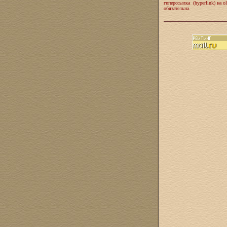
гиперссылка (hyperlink) на ol
обязательна.