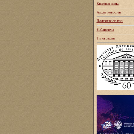
Книжная лавка
Архив новостей
Полезные ссылки
Библиотека
Типография