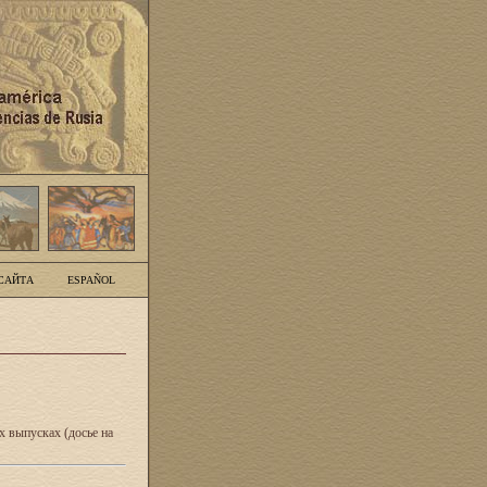
САЙТА
ESPAÑOL
 выпусках (досье на