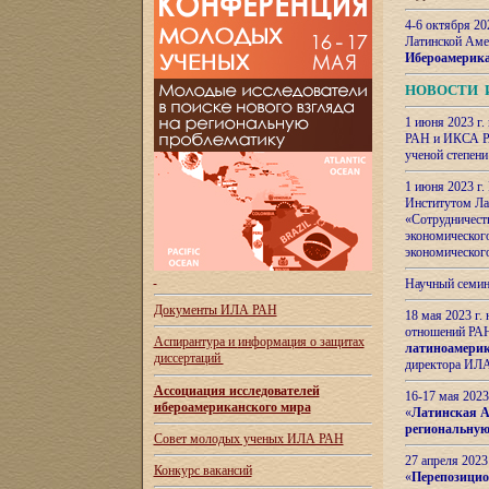
4-6 октября 20
Латинской Аме
Ибероамерика
НОВОСТИ 
1 июня 2023 г.
РАН и ИКСА РА
ученой степени
1 июня 2023 г
Институтом Ла
«Сотрудничеств
экономическог
экономическог
Научный семин
Документы ИЛА РАН
18 мая 2023 г
отношений РАН
Аспирантура и
информация о защитах
латиноамерик
диссертаций
директора ИЛА
Ассоциация исследователей
16-17 мая 202
ибероамериканского мира
«
Латинская Ам
региональную
Совет молодых ученых ИЛА РАН
27 апреля 2023
Конкурс вакансий
«
Перепозицио