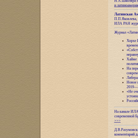
Н.А.Школяра н
и латиноамери
Латинская Ам
П.П.Яковлева, 
ИЛА РАН журн
Журнал «Лати
Хорхе 
времен
«Собст
неравн
Хайме 
полити
На пер
соврем
Либера
Новое 
2019—
«Не оч
устояв
Россий
На канале ИЛА
современной Б
>>>
Д.В.Разумовск
комментарий 