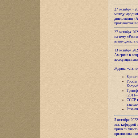
27 октября - 2
международног
дипломатии «А
противостояни
27 октября 20
на тему «Росси
взаимодействи
13 октября 202
Америка в сов
ассоциации ме
Журнал «Лати
Бразил
Россия
Колумб
Трансф
(2011—
СССР и
взаимо
Развит
5 октября 2022
зав. кафедрой
приняли участи
организованно