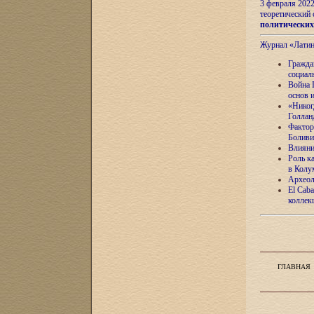
3 февраля 202
теоретический 
политически
Журнал «Лати
Гражда
социал
Война 
основ 
«Никог
Голлан
Фактор
Боливи
Влияни
Роль к
в Колу
Археол
El Caba
коллек
ГЛАВНАЯ