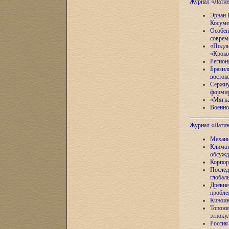
Журнал «Лати
Эрнан 
Косуме
Особен
соврем
«Подли
«Кроко
Регион
Бразил
восток
Сержиу
формир
«Мягка
Военно
Журнал «Лати
Механи
Климат
обсужд
Корпор
Послед
глобал
Древне
пробле
Киноин
Топони
этноку
Россия