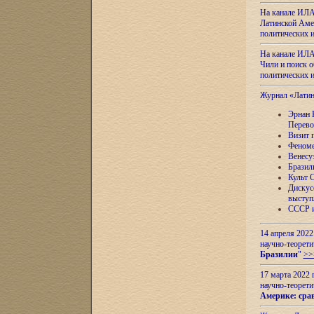
На канале ИЛА
Латинской Амер
политических
На канале ИЛА
Чили и поиск о
политических
Журнал «Лати
Эрнан 
Перево
Визит 
Феноме
Венесу
Бразил
Культ 
Дискус
выступ
СССР и
14 апреля 2022
научно-теорети
Бразилии
"
>>
17 марта 2022 
научно-теорети
Америке: сра