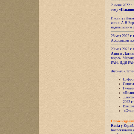
2 июня 2022 г
тему «
Испани
Институт Латин
жизни А.Н.Боро
издательского
26 мая 2022 г
Ассоциации ис
20 мая 2022 г.
Азия и Латин
мире
». Мероп
РАН, ИДВ РА
Журнал «Лати
Цифров
Социал
Гумани
«Полит
Электо
2022 гг
Внешняя
«Ответ
Новое издани
Rusia y España
Коллективная 