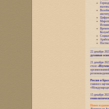
Горнод
вызов
Возобн
инстит
Цифров
Миротв
Испани
Времен
Колумб
Социал
Арабск
Постмо
22 декабря 20
духовная осн
21 декабря 20
столе
«Изучен
организованно
регионоведени
Россия и Бра
главного науч
«Международн
15 декабря 20
геополитическ
Новое издани