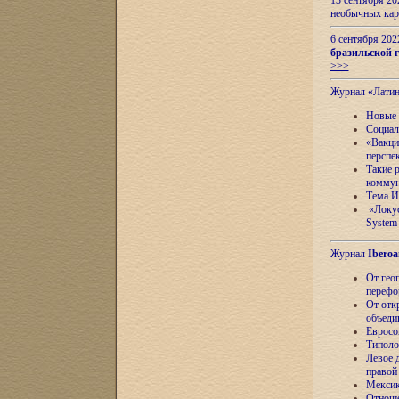
13 сентября 2
необычных кар
6 сентября 20
бразильской г
>>>
Журнал «Лати
Новые 
Социал
«Вакци
перспе
Такие 
коммун
Тема И
«Локус
System 
Журнал
Iberoa
От гео
перефо
От отк
объеди
Евросо
Типоло
Левое д
правой
Мексик
Отноше