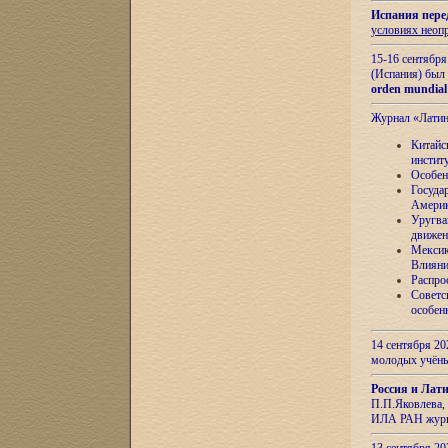
Испания пере
условиях неоп
15-16 сентябр
(Испания) был
orden mundial
Журнал «Лати
Китайс
инстит
Особен
Госуда
Амери
Уругва
движен
Мексик
Влияни
Распро
Советс
особен
14 сентября 20
молодых учён
Россия и Лат
П.П.Яковлева, 
ИЛА РАН журн