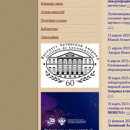
международн
Книжная лавка
институтами
>
Архив новостей
Латиноамерикан
уточняют приор
Полезные ссылки
научного сотр
>>>
Библиотека
13 апреля 202
Типография
Южной Атлант
11 апреля 202
Эдуардо Вилье
6 апреля 2023
Региональной 
ибероамерика
30 марта 2023
лабораторией и
мировой эконо
Америка в сис
>>>
16 марта 2023 
семинар на тем
MORENA
»
>
21 февраля 20
Латинской Ам