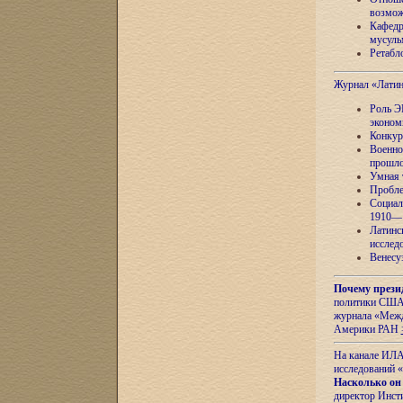
возмож
Кафедр
мусуль
Ретабло
Журнал «Лати
Роль Э
эконом
Конкур
Военно
прошло
Умная 
Пробле
Социал
1910—1
Латинс
исслед
Венесу
Почему прези
политики США 
журнала «Межд
Америки РАН
На канале ИЛА
исследований «
Насколько он
директор Инст