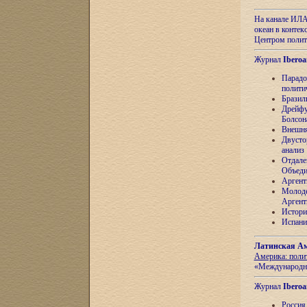
На канале ИЛА
океан в контек
Центром полит
Журнал
Iberoa
Парадо
полити
Бразил
Дрейфу
Болсон
Внешня
Двусто
анализ
Отдале
Объеди
Аргент
Молоде
Аргент
Истори
Испани
Латинская Ам
Америка: поли
«Международн
Журнал
Iberoa
Россия