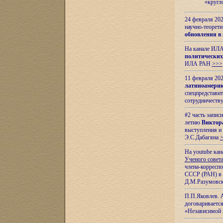
«кругл
24 февраля 202
научно-теорети
обновления в
На канале ИЛА
политических
ИЛА РАН
>>>
11 февраля 202
латиноамерик
спецпредстави
сотрудничест
#2 часть запис
летию
Виктор
выступления и
Э.С.Дабагяна
На youtube ка
Ученого совета
члена-корресп
СССР (РАН) в 1
Д.М.Разумовск
П.П.Яковлев.
договариваетс
«Независимой 