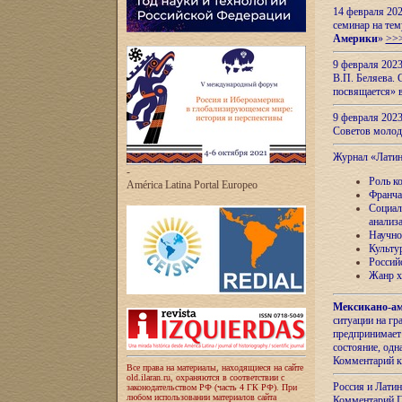
14 февраля 202
семинар на тем
Америки
»
>>
9 февраля 202
В.П. Беляева. 
посвящается» 
9 февраля 2023
Советов моло
Журнал «Лати
-
Роль к
América Latina Portal Europeo
Франча
Социал
анализ
Научно
Культу
Россий
Жанр х
Мексикано-ам
ситуации на г
предпринимает
состояние, одн
Комментарий к
Все права на материалы, находящиеся на сайте
old.ilaran.ru, охраняются в соответствии с
Россия и Лати
законодательством РФ (часть 4 ГК РФ). При
любом использовании материалов сайта
Комментарий П.