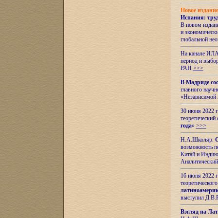
Новое издани
Испания: тру
В новом издан
и экономическ
глобальной не
На канале ИЛА
период и выбо
РАН
>>>
В Мадриде со
главного науч
«Независимой 
30 июня 2022 
теоретический 
года
»
>>>
Н.А.Школяр.
С
возможность пе
Китай и Индию,
Аналитический
16 июня 2022 г
теоретического
латиноамерик
выступил Д.В.
Взгляд на Ла