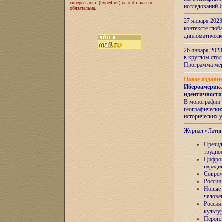
гиперссылка (hyperlink) на old.ilaran.ru
исследований 
обязательна.
27 января 2023
контексте глоб
дипломатическ
26 января 2023
в круглом сто
Программа ме
Новое издани
Ибероамерика
идентичности
В монографии 
географических
исторических 
Журнал «Лати
Президе
трудно
Цифров
паради
Соврем
Россия
Новые 
челове
Россия
культу
Перон: