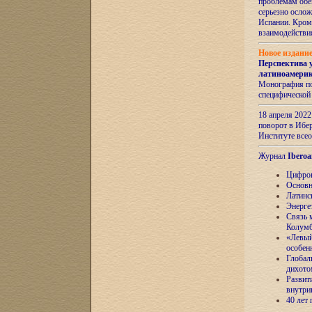
проблемам обе
серьезно ослож
Испании. Кром
взаимодейств
Новое издани
Перспектива 
латиноамери
Монография по
специфической
18 апреля 202
поворот в Ибер
Институте все
Журнал
Iberoa
Цифров
Основн
Латинс
Энерге
Связь 
Колум
«Левый
особен
Глобал
дихото
Развит
внутри
40 лет