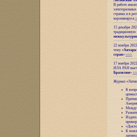
Латинская Ам
В работе анал
электоральных 
странах и в ре
коронавируса
15 декабря 20
традиционную
межкультурны
22 ноября 2022
тему «
Антаркт
стран
»
>>>
17 ноября 2022
ИЛА РАН высту
Бразилии
»
>>
Журнал «Лати
К вопр
ценнос
Причин
Амери
Междун
Развит
Издате
пример
«Докто
К поис
латино