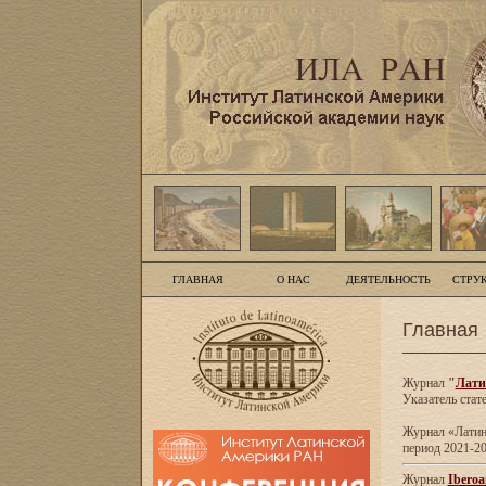
ГЛАВНАЯ
О НАС
ДЕЯТЕЛЬНОСТЬ
СТРУ
Главная
Журнал
"
Лати
Указатель стат
Журнал «Латинс
период 2021-20
Журнал
Iberoa