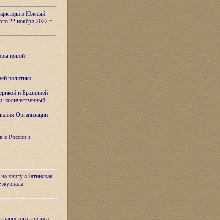
тарктида и Южный
ого 22 ноября 2022 г.
овы новой
ней политики
ерикой и Бразилией
и: количественный
вания Организации
я в России и
 на книгу «
Латинская
е журнала
украинского кризиса