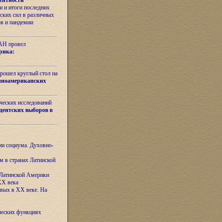
ентности
 и итоги последних
ских сил в различных
ов и пандемии
РАН провел
рика:
рошел круглый стол на
иноамериканских
ических исследований
дентских выборов в
ни социума. Духовно-
м в странах Латинской
 Латинской Америки
XX века
евых в XX веке. На
ческих функциях