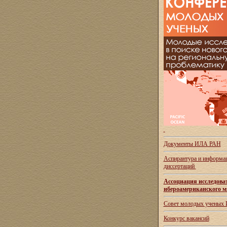
Документы ИЛА РАН
Аспирантура и
информац
диссертаций
Ассоциация исследова
ибероамериканского м
Совет молодых ученых
Конкурс вакансий