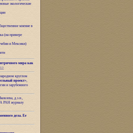
овые экологические
ации
бщественное мнение в
ка (на примере
лумбии и Мексики)
яти
нтричного мира как
>>
ународном круглом
тельный проект
»,
гии и зарубежного
овлева, д.э.н.,
ИЛА РАН журналу
оенного дела. Ее