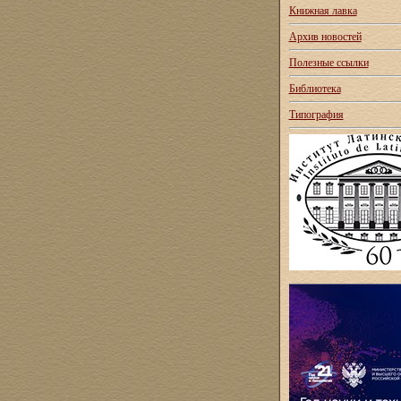
Книжная лавка
Архив новостей
Полезные ссылки
Библиотека
Типография