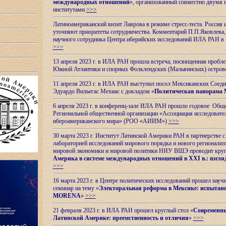
международных отношений
», организованный совместно двумя 
институтами
>>>
Латиноамериканский визит Лаврова в режиме стресс-теста. Россия 
уточняют приоритеты сотрудничества. Комментарий П.П.Яковлева, д
научного сотрудника Центра иберийских исследований ИЛА РАН в 
>>>
13 апреля 2023 г. в ИЛА РАН прошла встреча, посвященная пробл
Южной Атлантики и спорных
Фолклендских (Мальвинских) остро
11 апреля 2023 г. в ИЛА РАН выступил посол Мексиканских Соед
Эдуардо Вильегас Мехиас c докладом «
Политическая панорама 
6 апреля 2023 г. в конференц-зале ИЛА РАН прошло годовое Обще
Региональной общественной организации «Ассоциация исследовате
ибероамериканского мира» (РОО «АИИМ»)
>>>
30 марта 2023 г. Институт Латинской Америки РАН в партнерстве
лабораторией исследований мирового порядка и нового регионализ
мировой экономики и мировой политики НИУ ВШЭ проводит круг
Америка в системе международных отношений в XXI в.: взгляд
>>>
16 марта 2023 г. в Центре политических исследований прошел науч
семинар на тему «
Электоральная реформа в Мексике: испытани
MORENA
»
>>>
21 февраля 2023 г. в ИЛА РАН прошел круглый стол «
Современны
Латинской Америке: преемственность и отличия
»
>>>