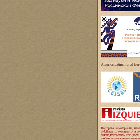
-
América Latina Portal Eu
Все права на материалы, нах
old.ilaran.ru, охраняются в с
законодательством РФ (часть
любом использовании материа