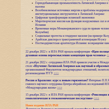
Горнодобывающая промышленность Латинской Америки и н
вызовы
Возобновляемые источники энергии и проблемы модерниз
институциональных инструментов в Латинской Америке
Цифровая трансформация испанской экономики
Миротворческие миссии как функция вооруженных сил и о
Испании
Временные меры Межамериканского суда по правам челове
Колумбии)
Социальные протесты и гендерное насилие (на примере Ко
Арабская диаспора в трансграничной агломерации Игуасу
Постмодернистская архитектура Испании: возвращение пам
22 декабря 2022 г. в ИЛА РАН прошла конференция «
Идея полице
духовная основа переосмысления концепции прав человека
»
>
21 декабря 2022 г. сотрудники ИЛА РАН приняли участие в Межд
столе
«Изучение Латинской Америки как научный и образова
организованной Факультетом международных отношений, политоло
регионоведения
РГГУ
>>>
Россия и Бразилия: курс к новым горизонтам?
Интервью П.П.Як
главного научного сотрудника Центра иберийских исследований 
«Международная жизнь»
>>>
15 декабря 2022 г. в ИЛА РАН прошла конференция «
Революция в
геополитические и геоэкономические последствия
»
>>>
Новое издание ИЛА РАН