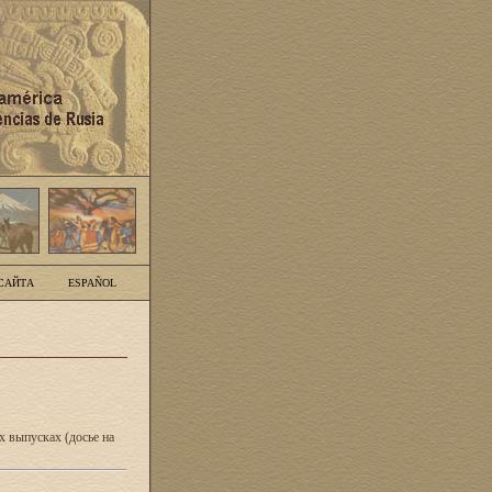
САЙТА
ESPAÑOL
 выпусках (досье на