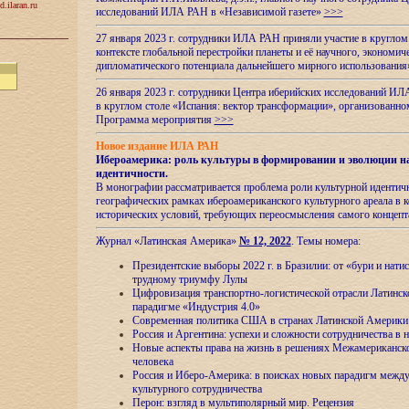
d.ilaran.ru
исследований ИЛА РАН в «Независимой газете»
>>>
27 января 2023 г. сотрудники ИЛА РАН приняли участие в круглом
контексте глобальной перестройки планеты и её научного, экономич
дипломатического потенциала дальнейшего мирного использовани
26 января 2023 г. сотрудники Центра иберийских исследований ИЛ
в круглом столе «Испания: вектор трансформации», организова
Программа мероприятия
>>>
Новое издание ИЛА РАН
Ибероамерика: роль культуры в формировании и эволюции н
идентичности
.
В монографии рассматривается проблема роли культурной идентич
географических рамках ибероамериканского культурного ареала в 
исторических условий, требующих переосмысления самого концепт
Журнал «Латинская Америка»
№ 12, 2022
. Темы номера:
Президентские выборы 2022 г. в Бразилии: от «бури и нати
трудному триумфу Лулы
Цифровизация транспортно-логистической отрасли Латинс
парадигме «Индустрия 4.0»
Современная политика США в странах Латинской Америки 
Россия и Аргентина: успехи и сложности сотрудничества в 
Новые аспекты права на жизнь в решениях Межамериканско
человека
Россия и Иберо-Америка: в поисках новых парадигм межд
культурного сотрудничества
Перон: взгляд в мультиполярный мир. Рецензия