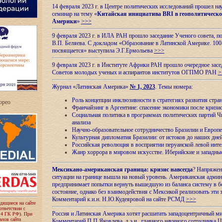
14 февраля 2023 г. в Центре политических исследований прошел на
семинар на тему «
Китайская инициатива BRI в геополитическо
Америки
»
>>>
9 февраля 2023 г. в ИЛА РАН прошло заседание Ученого совета, п
В.П. Беляева. С докладом «Образование в Латинской Америке. 100
посвящается» выступила Э.Г.Ермольева
>>>
9 февраля 2023 г. в Институте Африки РАН прошло очередное засе
Советов молодых ученых и аспирантов институтов ОГПМО РАН
>
Журнал «Латинская Америка»
№ 1, 2023
. Темы номера:
Роль концепции инклюзивности в стратегиях развития стр
ropeo
Франчайзинг в Аргентине: спасение экономики после кризи
Социальная политика в программах политических партий Чи
анализа
Научно-образовательное сотрудничество Бразилии и Европе
Культурная дипломатия Бразилии: от истоков до наших дне
Российская революция в восприятии перуанской левой инт
Жанр хоррора в мировом искусстве. Иберийские и западн
Мексикано-американская граница: кризис навсегда
? Напряжен
ситуации на границе вышла на новый уровень. Американская адми
предпринимает попытки вернуть вышедшую из баланса систему в б
состояние, однако без взаимодействия с Мексикой реализовать эти 
Комментарий к.и.н. Н.Ю.Кудеяровой на сайте РСМД
>>>
одящиеся на сайте
оответствии с
Россия и Латинская Америка хотят расшатать западоцентричный м
 4 ГК РФ). При
лов сайта
Комментарий П.П.Яковлева, д.э.н., главного научного сотрудника 