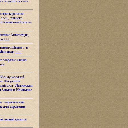
исследовательскими
и страны региона
.э.н., главного
«Независимой газете»
ематике Антарктиды,
вов
>>>
иненных Штатов г-н
Мексики
»
>>>
е собрание членов
лей
 с Международной
ма Факультета
лый стол «
Латинская
 Запада и Незапада
»
но-теоретический
е для стратегии
й левый тренд в