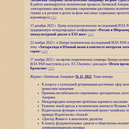
Латинская Америка: политический ландшафт на фоне турбул
В работе анализируются политические процессы Латинской Америки
электоральных циклов, показана современная расстановка политиче
странах и в регионе в целом на фоне массовых социальных протест
коронавируса
>>>
15 декабря 2022 г. Центр культурологических исследований ИЛА 
традиционную международную конференцию «
Россия и Ибероаме
межкультурный диалог в XXI веке
»
>>>
22 ноября 2022 г. в Центре политических исследований ИЛА РАН п
тему «
Антарктида и Южный океан в контексте интересов лат
стран
»
>>>
17 ноября 2022 г. на научно-теоретическом семинаре Центра полит
ИЛА РАН выступила д.и.н. Л.С.Окунева с докладом «
Итоги прези
Бразилии
»
>>>
Журнал «Латинская Америка»
№ 11, 2022
. Темы номера:
К вопросу о культурной детерминации различных сфер жиз
ценностное измерение
Причины нестабильности современных президентских систе
Америки
Международное измерение проблемы коренного населения
Развитие левой прессы в политическом контексте Испании 
Издательская функция и политический проект чилийских л
примере Издательства «Austral»
«Доктор Живаго» в амазонских джунглях
К поиску фундаментальных сдвигов в общественно-полити
латиноамериканских военных