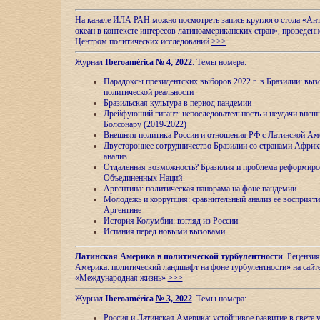
На канале ИЛА РАН можно посмотреть запись круглого стола «Ан
океан в контексте интересов латиноамериканских стран», проведенн
Центром политических исследований
>>>
Журнал
Iberoamérica
№ 4, 2022
. Темы номера:
Парадоксы президентских выборов 2022 г. в Бразилии: выз
политической реальности
Бразильская культура в период пандемии
Дрейфующий гигант: непоследовательность и неудачи внеш
Болсонару (2019-2022)
Внешняя политика России и отношения РФ с Латинской Ам
Двустороннее сотрудничество Бразилии со странами Африк
анализ
Отдаленная возможность? Бразилия и проблема реформиро
Объединенных Наций
Аргентина: политическая панорама на фоне пандемии
Молодежь и коррупция: сравнительный анализ ee восприяти
Аргентине
История Колумбии: взгляд из России
Испания перед новыми вызовами
Латинская Америка в политической турбулентности
. Рецензия
Америка: политический ландшафт на фоне турбулентности
» на сайт
«Международная жизнь»
>>>
Журнал
Iberoamérica
№ 3, 2022
. Темы номера:
Россия и Латинская Америка: устойчивое развитие в свете 