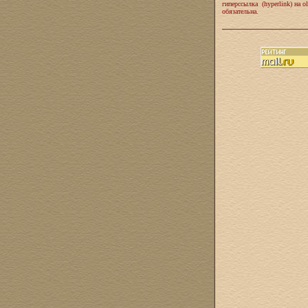
гиперссылка (hyperlink) на ol
обязательна.