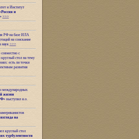
итет и Институт
«
Россия и
»
>>>
ия РФ на базе ИЛА
таций на соискание
а наук
>>>
 совместно с
 круглый стол на тему
иях: есть ли точки
ективам развития
 и международных
ой жизни
РФ
» выступил и.о.
оамериканистов
взгляда на
шел круглый стол
ях турбулентности