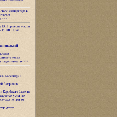
 столе «Антарктида в
еского и
я»
>>>
А РАН приняли участие
нном ИНИОН РАН.
ациональной
ности в
контексте новых
а «идентичность»
>>>
ска» Болсонару к
кой Америки в
и Карибского бассейна
непростых условиях
го суда по правам
ународного