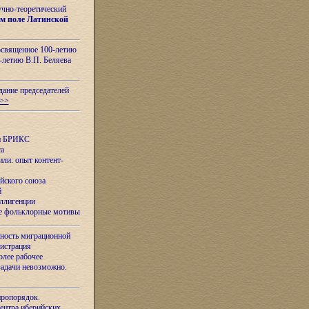
учно-теоретический
м поле Латинской
освященное 100-летию
-летию В.П. Беляева
дание председателей
>>
ан БРИКС
са
ли: опыт контент-
йского союза
й
еллигенции
ые фольклорные мотивы
ность миграционной
нистрация
олее рабочее
задачи невозможно.
иропорядок.
Центра иберийских