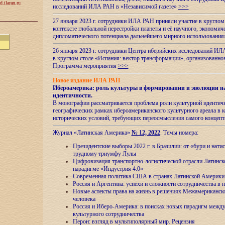
d.ilaran.ru
исследований ИЛА РАН в «Независимой газете»
>>>
27 января 2023 г. сотрудники ИЛА РАН приняли участие в круглом
контексте глобальной перестройки планеты и её научного, экономич
дипломатического потенциала дальнейшего мирного использовани
26 января 2023 г. сотрудники Центра иберийских исследований ИЛ
в круглом столе «Испания: вектор трансформации», организова
Программа мероприятия
>>>
Новое издание ИЛА РАН
Ибероамерика: роль культуры в формировании и эволюции н
идентичности
.
В монографии рассматривается проблема роли культурной идентич
географических рамках ибероамериканского культурного ареала в 
исторических условий, требующих переосмысления самого концепт
Журнал «Латинская Америка»
№ 12, 2022
. Темы номера:
Президентские выборы 2022 г. в Бразилии: от «бури и нати
трудному триумфу Лулы
Цифровизация транспортно-логистической отрасли Латинс
парадигме «Индустрия 4.0»
Современная политика США в странах Латинской Америки 
Россия и Аргентина: успехи и сложности сотрудничества в 
Новые аспекты права на жизнь в решениях Межамериканско
человека
Россия и Иберо-Америка: в поисках новых парадигм межд
культурного сотрудничества
Перон: взгляд в мультиполярный мир. Рецензия