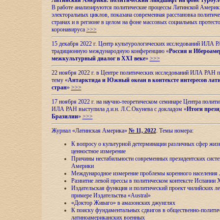
Латинская Америка: политический ландшафт на фоне турбул
В работе анализируются политические процессы Латинской Америки
электоральных циклов, показана современная расстановка политиче
странах и в регионе в целом на фоне массовых социальных протест
коронавируса
>>>
15 декабря 2022 г. Центр культурологических исследований ИЛА 
традиционную международную конференцию «
Россия и Ибероаме
межкультурный диалог в XXI веке
»
>>>
22 ноября 2022 г. в Центре политических исследований ИЛА РАН п
тему «
Антарктида и Южный океан в контексте интересов лат
стран
»
>>>
17 ноября 2022 г. на научно-теоретическом семинаре Центра полит
ИЛА РАН выступила д.и.н. Л.С.Окунева с докладом «
Итоги прези
Бразилии
»
>>>
Журнал «Латинская Америка»
№ 11, 2022
. Темы номера:
К вопросу о культурной детерминации различных сфер жиз
ценностное измерение
Причины нестабильности современных президентских систе
Америки
Международное измерение проблемы коренного населения
Развитие левой прессы в политическом контексте Испании 
Издательская функция и политический проект чилийских л
примере Издательства «Austral»
«Доктор Живаго» в амазонских джунглях
К поиску фундаментальных сдвигов в общественно-полити
латиноамериканских военных