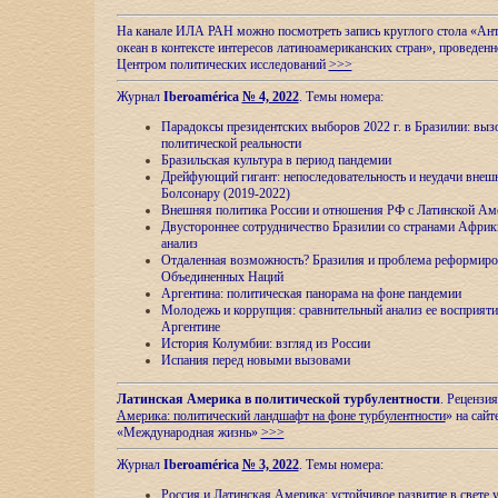
На канале ИЛА РАН можно посмотреть запись круглого стола «Ан
океан в контексте интересов латиноамериканских стран», проведенн
Центром политических исследований
>>>
Журнал
Iberoamérica
№ 4, 2022
. Темы номера:
Парадоксы президентских выборов 2022 г. в Бразилии: выз
политической реальности
Бразильская культура в период пандемии
Дрейфующий гигант: непоследовательность и неудачи внеш
Болсонару (2019-2022)
Внешняя политика России и отношения РФ с Латинской Ам
Двустороннее сотрудничество Бразилии со странами Африк
анализ
Отдаленная возможность? Бразилия и проблема реформиро
Объединенных Наций
Аргентина: политическая панорама на фоне пандемии
Молодежь и коррупция: сравнительный анализ ee восприяти
Аргентине
История Колумбии: взгляд из России
Испания перед новыми вызовами
Латинская Америка в политической турбулентности
. Рецензия
Америка: политический ландшафт на фоне турбулентности
» на сайт
«Международная жизнь»
>>>
Журнал
Iberoamérica
№ 3, 2022
. Темы номера:
Россия и Латинская Америка: устойчивое развитие в свете 