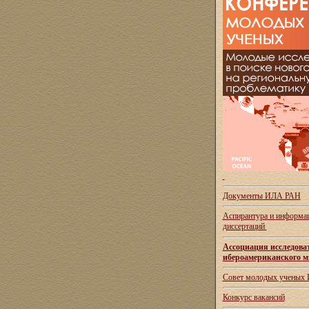
Документы ИЛА РАН
Аспирантура и
информац
диссертаций
Ассоциация исследова
ибероамериканского м
Совет молодых ученых
Конкурс вакансий