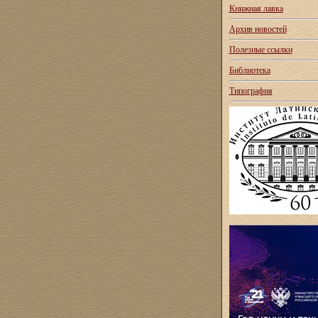
Книжная лавка
Архив новостей
Полезные ссылки
Библиотека
Типография