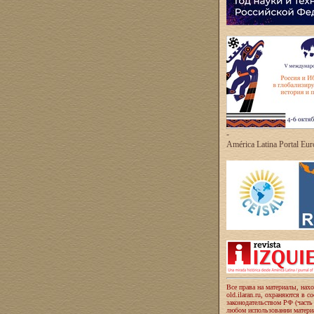
-
América Latina Portal Eu
Все права на материалы, нах
old.ilaran.ru, охраняются в с
законодательством РФ (часть
любом использовании материа