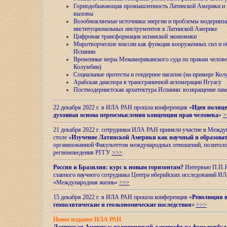
Горнодобывающая промышленность Латинской Америки и н
вызовы
Возобновляемые источники энергии и проблемы модерниз
институциональных инструментов в Латинской Америке
Цифровая трансформация испанской экономики
Миротворческие миссии как функция вооруженных сил и о
Испании
Временные меры Межамериканского суда по правам челове
Колумбии)
Социальные протесты и гендерное насилие (на примере Ко
Арабская диаспора в трансграничной агломерации Игуасу
Постмодернистская архитектура Испании: возвращение пам
22 декабря 2022 г. в ИЛА РАН прошла конференция «
Идея полице
духовная основа переосмысления концепции прав человека
»
>
21 декабря 2022 г. сотрудники ИЛА РАН приняли участие в Межд
столе
«Изучение Латинской Америки как научный и образова
организованной Факультетом международных отношений, политоло
регионоведения
РГГУ
>>>
Россия и Бразилия: курс к новым горизонтам?
Интервью П.П.Як
главного научного сотрудника Центра иберийских исследований 
«Международная жизнь»
>>>
15 декабря 2022 г. в ИЛА РАН прошла конференция «
Революция в
геополитические и геоэкономические последствия
»
>>>
Новое издание ИЛА РАН