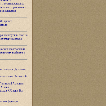
ентности
 и итоги последних
ских сил в различных
ов и пандемии
РАН провел
рика:
рошел круглый стол на
иноамериканских
ических исследований
дентских выборов в
ни социума. Духовно-
м в странах Латинской
 Латинской Америки
XX века
евых в XX веке. На
ческих функциях