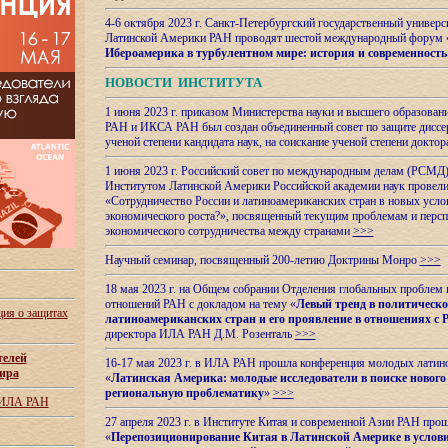
4-6 октября 2023 г. Санкт-Петербургский государственный универс
Латинской Америки РАН проводят шестой международный форум 
Ибероамерика в турбулентном мире: история и современность
НОВОСТИ ИНСТИТУТА
1 июня 2023 г. приказом Министерства науки и высшего образован
РАН и ИКСА РАН был создан объединенный совет по защите диссер
ученой степени кандидата наук, на соискание ученой степени доктор
1 июня 2023 г. Российский совет по международным делам (РСМД)
Институтом Латинской Америки Российской академии наук провели
«Сотрудничество России и латиноамериканских стран в новых услов
экономического роста?», посвященный текущим проблемам и персп
экономического сотрудничества между странами
>>>
Научный семинар, посвященный 200-летию Доктрины Монро
>>>
18 мая 2023 г. на Общем собрании Отделения глобальных проблем
отношений РАН с докладом на тему «
Левый тренд в политическ
ия о защитах
латиноамериканских стран и его проявление в отношениях с 
директора ИЛА РАН Д.М. Розенталь
>>>
телей
16-17 мая 2023 г. в ИЛА РАН прошла конференция молодых латин
ира
«
Латинская Америка: молодые исследователи в поиске нового 
региональную проблематику
»
>>>
 ИЛА РАН
27 апреля 2023 г. в Институте Китая и современной Азии РАН про
«
Перепозиционирование Китая в Латинской
Америке в услови