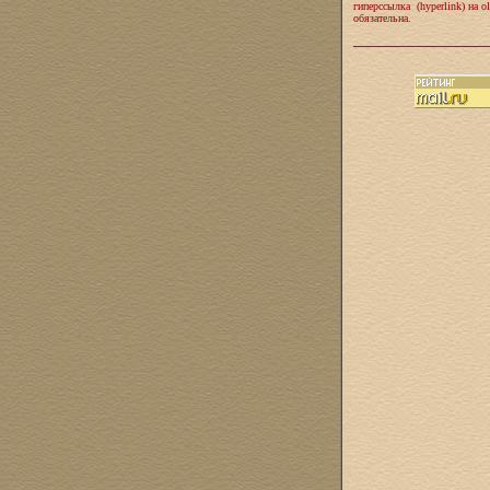
гиперссылка (hyperlink) на ol
обязательна.