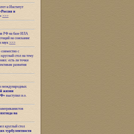
итет и Институт
«
Россия и
»
>>>
ия РФ на базе ИЛА
таций на соискание
а наук
>>>
 совместно с
 круглый стол на тему
иях: есть ли точки
ективам развития
 и международных
ой жизни
РФ
» выступил и.о.
оамериканистов
взгляда на
шел круглый стол
ях турбулентности