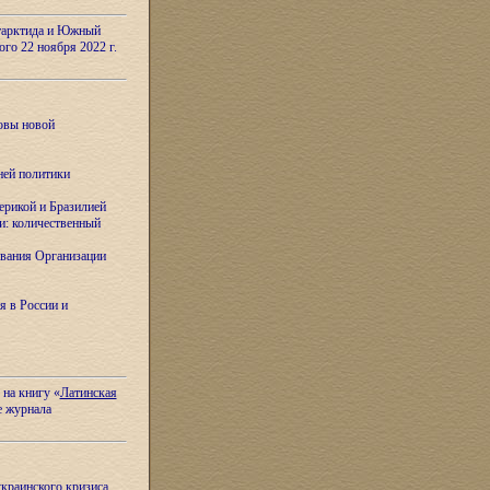
тарктида и Южный
ого 22 ноября 2022 г.
овы новой
ней политики
ерикой и Бразилией
и: количественный
вания Организации
я в России и
 на книгу «
Латинская
е журнала
украинского кризиса