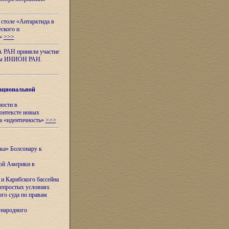
 столе «Антарктида в
еского и
я»
>>>
А РАН приняли участие
нном ИНИОН РАН.
ациональной
ности в
контексте новых
а «идентичность»
>>>
ска» Болсонару к
кой Америки в
и Карибского бассейна
непростых условиях
го суда по правам
ународного