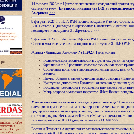
14 февраля 2023 г. в Центре политических исследований прошел на
семинар на тему «
Китайская инициатива BRI в геополитическо
Америки
»
>>>
9 февраля 2023 г. в ИЛА РАН прошло заседание Ученого совета, п
В.П. Беляева. С докладом «Образование в Латинской Америке. 100
посвящается» выступила Э.Г.Ермольева
>>>
9 февраля 2023 г. в Институте Африки РАН прошло очередное засе
Советов молодых ученых и аспирантов институтов ОГПМО РАН
>
Журнал «Латинская Америка»
№ 1, 2023
. Темы номера:
Роль концепции инклюзивности в стратегиях развития стр
ropeo
Франчайзинг в Аргентине: спасение экономики после кризи
Социальная политика в программах политических партий Чи
анализа
Научно-образовательное сотрудничество Бразилии и Европе
Культурная дипломатия Бразилии: от истоков до наших дне
Российская революция в восприятии перуанской левой инт
Жанр хоррора в мировом искусстве. Иберийские и западн
Мексикано-американская граница: кризис навсегда
? Напряжен
ситуации на границе вышла на новый уровень. Американская адми
предпринимает попытки вернуть вышедшую из баланса систему в б
состояние, однако без взаимодействия с Мексикой реализовать эти 
Комментарий к.и.н. Н.Ю.Кудеяровой на сайте РСМД
>>>
одящиеся на сайте
оответствии с
Россия и Латинская Америка хотят расшатать западоцентричный м
 4 ГК РФ). При
лов сайта
Комментарий П.П.Яковлева, д.э.н., главного научного сотрудника 