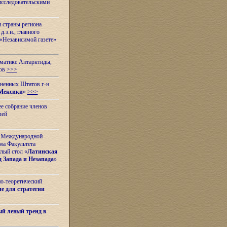
исследовательскими
и страны региона
.э.н., главного
«Независимой газете»
ематике Антарктиды,
вов
>>>
иненных Штатов г-н
Мексики
»
>>>
е собрание членов
лей
 с Международной
ма Факультета
лый стол «
Латинская
 Запада и Незапада
»
но-теоретический
е для стратегии
й левый тренд в