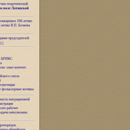
учно-теоретический
м поле Латинской
освященное 100-летию
-летию В.П. Беляева
дание председателей
>>
ан БРИКС
са
ли: опыт контент-
йского союза
й
еллигенции
ые фольклорные мотивы
ность миграционной
нистрация
олее рабочее
задачи невозможно.
иропорядок.
Центра иберийских