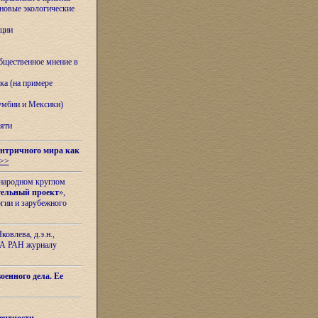
овые экологические
ации
бщественное мнение в
ка (на примере
лумбии и Мексики)
яти
нтричного мира как
>>
ународном круглом
тельный проект
»,
гии и зарубежного
овлева, д.э.н.,
ИЛА РАН журналу
оенного дела. Ее