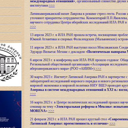
международных отношений
», организованный совместно двумя 
институтами
>>>
Латиноамериканский визит Лаврова в режиме стресс-теста. Россия 
уточняют приоритеты сотрудничества. Комментарий П.П.Яковлева, д
научного сотрудника Центра иберийских исследований ИЛА РАН в 
>>>
13 апреля 2023 г. в ИЛА РАН прошла встреча, посвященная пробл
Южной Атлантики и спорных
Фолклендских (Мальвинских) остро
11 апреля 2023 г. в ИЛА РАН выступил посол Мексиканских Соед
Эдуардо Вильегас Мехиас c докладом «
Политическая панорама 
6 апреля 2023 г. в конференц-зале ИЛА РАН прошло годовое Обще
Региональной общественной организации «Ассоциация исследовате
ибероамериканского мира» (РОО «АИИМ»)
>>>
30 марта 2023 г. Институт Латинской Америки РАН в партнерстве
лабораторией исследований мирового порядка и нового регионализ
мировой экономики и мировой политики НИУ ВШЭ проводит круг
Америка в системе международных отношений в XXI в.: взгляд
>>>
16 марта 2023 г. в Центре политических исследований прошел науч
семинар на тему «
Электоральная реформа в Мексике: испытани
MORENA
»
>>>
21 февраля 2023 г. в ИЛА РАН прошел круглый стол «
Современны
Латинской Америке: преемственность и отличия
»
>>>