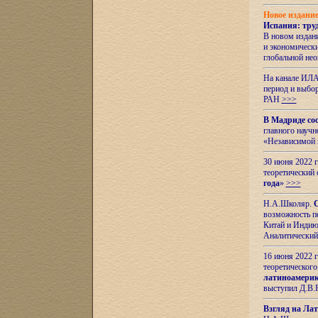
Новое издани
Испания: тру
В новом издан
и экономическ
глобальной не
На канале ИЛА
период и выбо
РАН
>>>
В Мадриде со
главного науч
«Независимой 
30 июня 2022 
теоретический 
года
»
>>>
Н.А.Школяр.
С
возможность пе
Китай и Индию,
Аналитический
16 июня 2022 г
теоретического
латиноамерик
выступил Д.В.
Взгляд на Ла