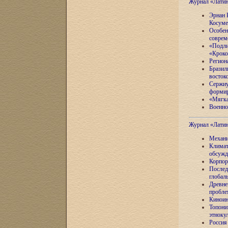
Журнал «Лати
Эрнан 
Косуме
Особен
соврем
«Подли
«Кроко
Регион
Бразил
восток
Сержиу
формир
«Мягка
Военно
Журнал «Лати
Механи
Климат
обсужд
Корпор
Послед
глобал
Древне
пробле
Киноин
Топони
этноку
Россия