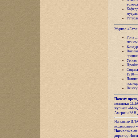
возмож
Кафедр
мусуль
Ретабло
Журнал «Лати
Роль Э
эконом
Конкур
Военно
прошло
Умная 
Пробле
Социал
1910—1
Латинс
исслед
Венесу
Почему прези
политики США 
журнала «Межд
Америки РАН
На канале ИЛА
исследований «
Насколько он
директор Инст