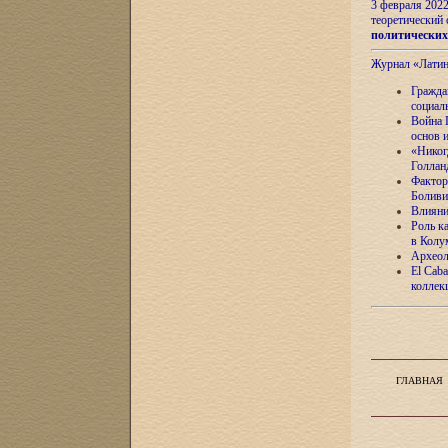
3 февраля 202
теоретический 
политически
Журнал «Лати
Гражда
социал
Война 
основ 
«Никог
Голлан
Фактор
Боливи
Влияни
Роль к
в Колу
Археол
El Caba
коллек
ГЛАВНАЯ