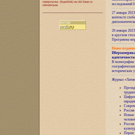
гиперссылка (hyperlink) на old.ilaran.ru
исследований 
обязательна.
27 января 2023
контексте глоб
дипломатическ
26 января 2023
в круглом сто
Программа ме
Новое издани
Ибероамерика
идентичности
В монографии 
географических
исторических 
Журнал «Лати
Президе
трудно
Цифров
паради
Соврем
Россия
Новые 
челове
Россия
культу
Перон: