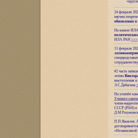
«кругл
24 февраля 202
научно-теорети
обновления в
На канале ИЛА
политических
ИЛА РАН
>>>
11 февраля 202
латиноамерик
спецпредстави
сотрудничест
#2 часть запис
летию
Виктор
выступления и
Э.С.Дабагяна
На youtube ка
Ученого совета
члена-корресп
СССР (РАН) в 1
Д.М.Разумовск
П.П.Яковлев.
договариваетс
«Независимой 