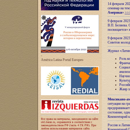
14 февраля 202
семинар на тем
Америки
»
>>
9 февраля 202
В.П. Беляева. 
посвящается» 
9 февраля 2023
Советов моло
Журнал «Лати
-
Роль к
América Latina Portal Europeo
Франча
Социал
анализ
Научно
Культу
Россий
Жанр х
Мексикано-ам
ситуации на г
предпринимает
состояние, одн
Комментарий к
Все права на материалы, находящиеся на сайте
old.ilaran.ru, охраняются в соответствии с
Россия и Лати
законодательством РФ (часть 4 ГК РФ). При
любом использовании материалов сайта
Комментарий П.