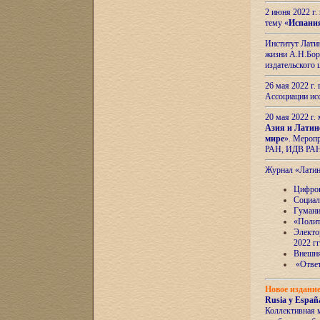
2 июня 2022 г
тему «
Испани
Институт Латин
жизни А.Н.Боро
издательского
26 мая 2022 г
Ассоциации ис
20 мая 2022 г.
Азия и Латин
мире
». Мероп
РАН, ИДВ РА
Журнал «Лати
Цифров
Социал
Гумани
«Полит
Электо
2022 гг
Внешняя
«Ответ
Новое издани
Rusia y España
Коллективная 