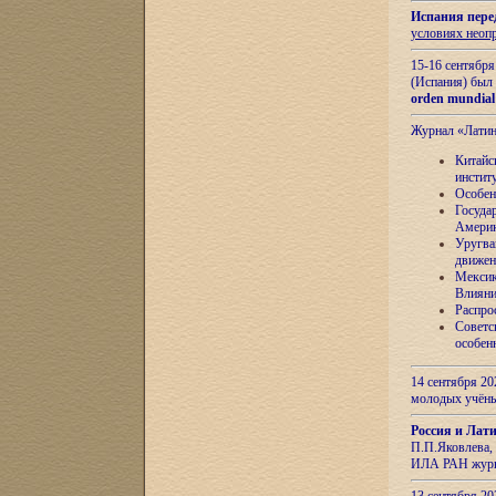
Испания пере
условиях неоп
15-16 сентябр
(Испания) был
orden mundial
Журнал «Лати
Китайс
инстит
Особен
Госуда
Амери
Уругва
движен
Мексик
Влияни
Распро
Советс
особен
14 сентября 20
молодых учён
Россия и Лат
П.П.Яковлева, 
ИЛА РАН журн