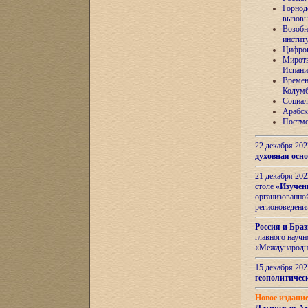
Горнод
вызов
Возобн
инстит
Цифров
Миротв
Испани
Времен
Колумб
Социал
Арабск
Постмо
22 декабря 20
духовная осн
21 декабря 20
столе
«Изучен
организованно
регионоведени
Россия и Бра
главного науч
«Международн
15 декабря 20
геополитическ
Новое издани