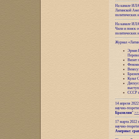
На канале ИЛА
Латинской Амер
политических
На канале ИЛА
Чили и поиск о
политических
Журнал «Лати
Эрнан 
Перево
Визит 
Феноме
Венесу
Бразил
Культ 
Дискус
выступ
СССР и
14 апреля 2022
научно-теорети
Бразилии
"
>>
17 марта 2022 
научно-теорети
Америке: сра