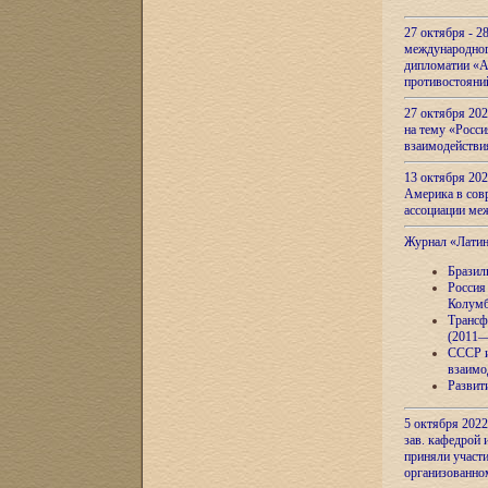
27 октября - 2
международног
дипломатии «А
противостояни
27 октября 20
на тему «Росси
взаимодействи
13 октября 202
Америка в сов
ассоциации ме
Журнал «Лати
Бразил
Россия
Колумб
Трансф
(2011—
СССР и
взаимо
Развит
5 октября 2022
зав. кафедрой
приняли участи
организованно