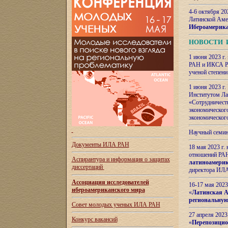
4-6 октября 20
Латинской Аме
Ибероамерика
НОВОСТИ 
1 июня 2023 г.
РАН и ИКСА РА
ученой степени
1 июня 2023 г
Институтом Ла
«Сотрудничеств
экономическог
экономическог
Научный семин
Документы ИЛА РАН
18 мая 2023 г
отношений РАН
Аспирантура и
информация о защитах
латиноамерик
диссертаций
директора ИЛА
Ассоциация исследователей
16-17 мая 202
ибероамериканского мира
«
Латинская Ам
региональную
Совет молодых ученых ИЛА РАН
27 апреля 2023
Конкурс вакансий
«
Перепозицио