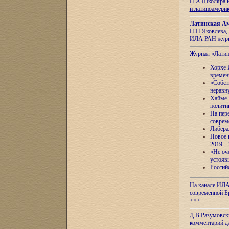
Н.А.Школяра н
и латиноамери
Латинская Ам
П.П.Яковлева, 
ИЛА РАН журн
Журнал «Лати
Хорхе 
времен
«Собст
неравн
Хайме 
полити
На пер
соврем
Либера
Новое 
2019—
«Не оч
устояв
Россий
На канале ИЛА
современной Б
>>>
Д.В.Разумовск
комментарий 