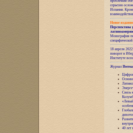
проблемам обе
серьезно ослож
Испании. Кром
взаимодейств
Новое издани
Перспектива 
латиноамери
Монография по
специфической
18 апреля 202
поворот в Ибер
Институте все
Журнал
Iberoa
Цифров
Основн
Латинс
Энерге
Связь 
Колум
«Левый
особен
Глобал
дихото
Развит
внутри
40 лет