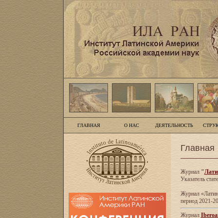
ГЛАВНАЯ
О НАС
ДЕЯТЕЛЬНОСТЬ
СТРУ
Главная
Журнал
"
Лати
Указатель стат
Журнал «Латинс
период 2021-20
Журнал
Iberoa