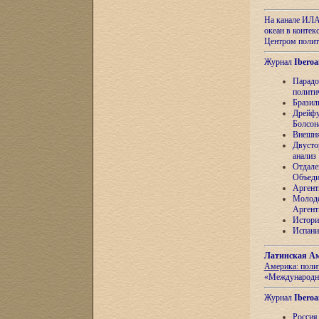
На канале ИЛА
океан в контек
Центром полит
Журнал
Iberoa
Парадо
полити
Бразил
Дрейфу
Болсон
Внешня
Двусто
анализ
Отдале
Объеди
Аргент
Молоде
Аргент
Истори
Испани
Латинская Ам
Америка: поли
«Международн
Журнал
Iberoa
Россия