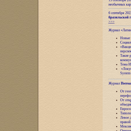
13 сентября 2
необычных кар
6 сентября 20
бразильской г
>>>
Журнал «Лати
Новые 
Социал
«Вакци
перспе
Такие 
коммун
Тема И
«Локус
System 
Журнал
Iberoa
От гео
перефо
От отк
объеди
Евросо
Типоло
Левое д
правой
Мексик
Отноше