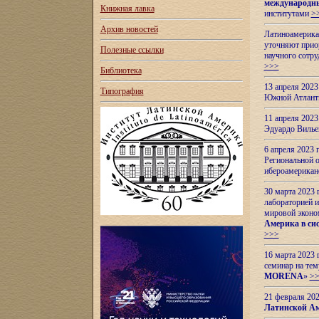
международн
Книжная лавка
институтами
>
Архив новостей
Латиноамерикан
уточняют приор
Полезные ссылки
научного сотр
>>>
Библиотека
13 апреля 202
Типография
Южной Атлант
11 апреля 202
Эдуардо Вилье
6 апреля 2023
Региональной 
ибероамерика
30 марта 2023
лабораторией и
мировой эконо
Америка в сис
>>>
16 марта 2023 
семинар на тем
MORENA
»
>
21 февраля 20
Латинской Ам