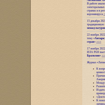
Латинская Ам
В работе анал
электоральных 
странах и в ре
коронавируса
15 декабря 20
традиционную
межкультурны
22 ноября 2022
тему «
Антаркт
стран
»
>>>
17 ноября 2022
ИЛА РАН высту
Бразилии
»
>>
Журнал «Лати
К вопр
ценнос
Причин
Амери
Междун
Развит
Издате
пример
«Докто
К поис
латино