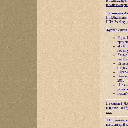
Н.А.Школяра н
и латиноамери
Латинская Ам
П.П.Яковлева, 
ИЛА РАН журн
Журнал «Лати
Хорхе 
времен
«Собст
неравн
Хайме 
полити
На пер
соврем
Либера
Новое 
2019—
«Не оч
устояв
Россий
На канале ИЛА
современной Б
>>>
Д.В.Разумовск
комментарий 