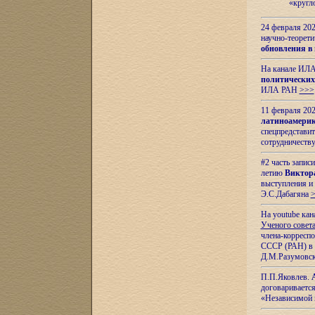
«кругл
24 февраля 202
научно-теорети
обновления в
На канале ИЛА
политических
ИЛА РАН
>>>
11 февраля 202
латиноамерик
спецпредстави
сотрудничест
#2 часть запис
летию
Виктор
выступления и
Э.С.Дабагяна
На youtube ка
Ученого совета
члена-корресп
СССР (РАН) в 1
Д.М.Разумовск
П.П.Яковлев.
договариваетс
«Независимой 