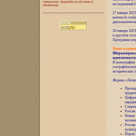
гиперссылка (hyperlink) на old.ilaran.ru
исследований 
обязательна.
27 января 2023
контексте глоб
дипломатическ
26 января 2023
в круглом сто
Программа ме
Новое издани
Ибероамерика
идентичности
В монографии 
географических
исторических 
Журнал «Лати
Президе
трудно
Цифров
паради
Соврем
Россия
Новые 
челове
Россия
культу
Перон: