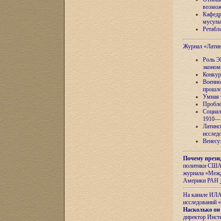
возмож
Кафедр
мусуль
Ретабло
Журнал «Лати
Роль Э
эконом
Конкур
Военно
прошло
Умная 
Пробле
Социал
1910—1
Латинс
исслед
Венесу
Почему прези
политики США 
журнала «Межд
Америки РАН
На канале ИЛА
исследований «
Насколько он
директор Инст