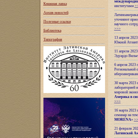
международн
Книжная лавка
институтами
>
Архив новостей
Латиноамерикан
уточняют приор
Полезные ссылки
научного сотр
>>>
Библиотека
13 апреля 202
Типография
Южной Атлант
11 апреля 202
Эдуардо Вилье
6 апреля 2023
Региональной 
ибероамерика
30 марта 2023
лабораторией и
мировой эконо
Америка в сис
>>>
16 марта 2023 
семинар на тем
MORENA
»
>
21 февраля 20
Латинской Ам