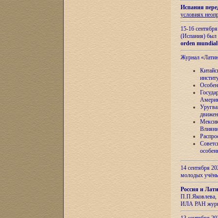
Испания пере
условиях неоп
15-16 сентябр
(Испания) был
orden mundial
Журнал «Лати
Китайс
инстит
Особен
Госуда
Амери
Уругва
движен
Мексик
Влияни
Распро
Советс
особен
14 сентября 20
молодых учён
Россия и Лат
П.П.Яковлева, 
ИЛА РАН журн