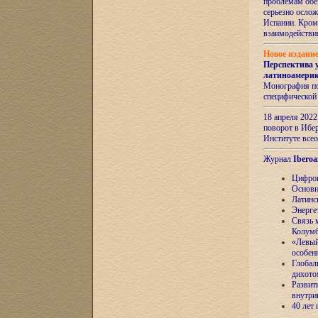
проблемам обе
серьезно ослож
Испании. Кром
взаимодейств
Новое издани
Перспектива 
латиноамери
Монография по
специфической
18 апреля 202
поворот в Ибер
Институте все
Журнал
Iberoa
Цифров
Основн
Латинс
Энерге
Связь 
Колум
«Левый
особен
Глобал
дихото
Развит
внутри
40 лет