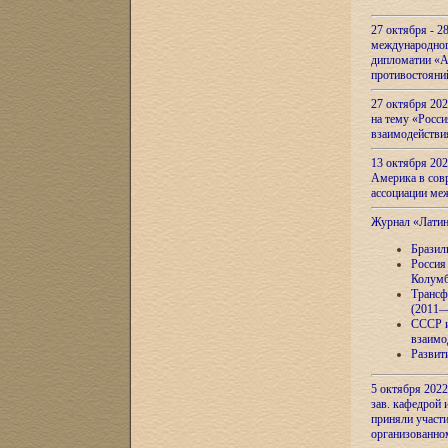
27 октября - 2
международног
дипломатии «А
противостояни
27 октября 20
на тему «Росси
взаимодействи
13 октября 202
Америка в сов
ассоциации ме
Журнал «Лати
Бразил
Россия
Колумб
Трансф
(2011—
СССР и
взаимо
Развит
5 октября 2022
зав. кафедрой
приняли участи
организованно