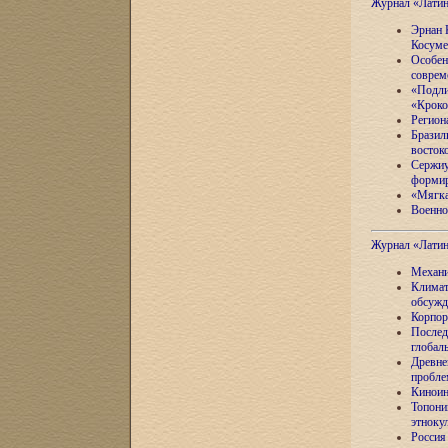
Журнал «Лати
Эрнан 
Косуме
Особен
соврем
«Подли
«Кроко
Регион
Бразил
восток
Сержиу
формир
«Мягка
Военно
Журнал «Лати
Механи
Климат
обсужд
Корпор
Послед
глобал
Древне
пробле
Киноин
Топони
этноку
Россия