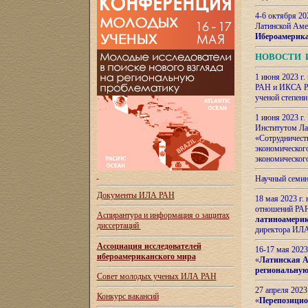
4-6 октября 20
Латинской Аме
Ибероамерика
НОВОСТИ 
1 июня 2023 г.
РАН и ИКСА РА
ученой степени
1 июня 2023 г
Институтом Ла
«Сотрудничеств
экономическог
экономическог
Научный семин
Документы ИЛА РАН
18 мая 2023 г
отношений РАН
Аспирантура и
информация о защитах
латиноамерик
диссертаций
директора ИЛА
Ассоциация исследователей
16-17 мая 202
ибероамериканского мира
«
Латинская Ам
региональную
Совет молодых ученых ИЛА РАН
27 апреля 2023
Конкурс вакансий
«
Перепозицио