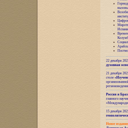
Горнод
вызов
Возобн
инстит
Цифров
Миротв
Испани
Времен
Колумб
Социал
Арабск
Постмо
22 декабря 20
духовная осн
21 декабря 20
столе
«Изучен
организованно
регионоведени
Россия и Бра
главного науч
«Международн
15 декабря 20
геополитическ
Новое издани