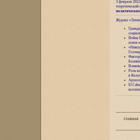
3 февраля 202
теоретический 
политически
Журнал «Лати
Гражда
социал
Война 
основ 
«Никог
Голлан
Фактор
Боливи
Влияни
Роль к
в Колу
Археол
El Caba
коллек
ГЛАВНАЯ