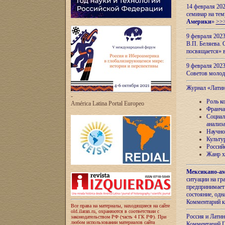
14 февраля 202
семинар на тем
Америки
»
>>
9 февраля 202
В.П. Беляева. 
посвящается» 
9 февраля 2023
Советов моло
Журнал «Лати
-
Роль к
América Latina Portal Europeo
Франча
Социал
анализ
Научно
Культу
Россий
Жанр х
Мексикано-ам
ситуации на г
предпринимает
состояние, одн
Комментарий к
Все права на материалы, находящиеся на сайте
old.ilaran.ru, охраняются в соответствии с
Россия и Лати
законодательством РФ (часть 4 ГК РФ). При
любом использовании материалов сайта
Комментарий П.