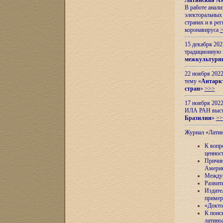
Латинская Ам
В работе анал
электоральных 
странах и в ре
коронавируса
15 декабря 20
традиционную
межкультурны
22 ноября 2022
тему «
Антаркт
стран
»
>>>
17 ноября 2022
ИЛА РАН высту
Бразилии
»
>>
Журнал «Лати
К вопр
ценнос
Причин
Амери
Междун
Развит
Издате
пример
«Докто
К поис
латино