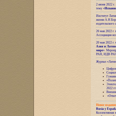
2 июня 2022 г
тему «
Испани
Институт Латин
жизни А.Н.Боро
издательского
26 мая 2022 г
Ассоциации ис
20 мая 2022 г.
Азия и Латин
мире
». Мероп
РАН, ИДВ РА
Журнал «Лати
Цифров
Социал
Гумани
«Полит
Электо
2022 гг
Внешняя
«Ответ
Новое издани
Rusia y España
Коллективная 