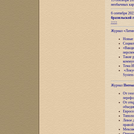
13 сентября 2
необычных кар
6 сентября 20
бразильской г
>>>
Журнал «Лати
Новые 
Социал
«Вакци
перспе
Такие 
коммун
Тема И
«Локус
System 
Журнал
Iberoa
От гео
перефо
От отк
объеди
Евросо
Типоло
Левое д
правой
Мексик
Отноше