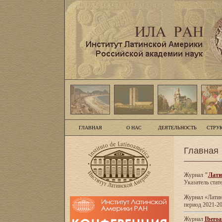
ГЛАВНАЯ
О НАС
ДЕЯТЕЛЬНОСТЬ
СТРУ
Главная
Журнал
"
Лати
Указатель стат
Журнал «Латинс
период 2021-20
Журнал
Iberoa