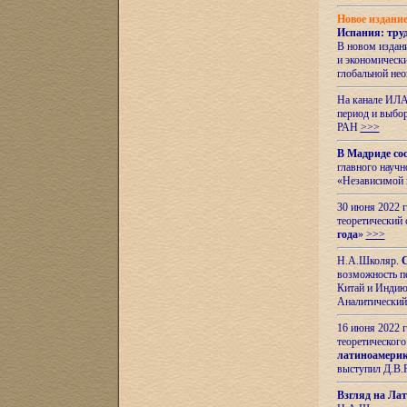
Новое издани
Испания: тру
В новом издан
и экономическ
глобальной не
На канале ИЛА
период и выбо
РАН
>>>
В Мадриде со
главного науч
«Независимой 
30 июня 2022 
теоретический 
года
»
>>>
Н.А.Школяр.
С
возможность пе
Китай и Индию,
Аналитический
16 июня 2022 г
теоретического
латиноамерик
выступил Д.В.
Взгляд на Ла