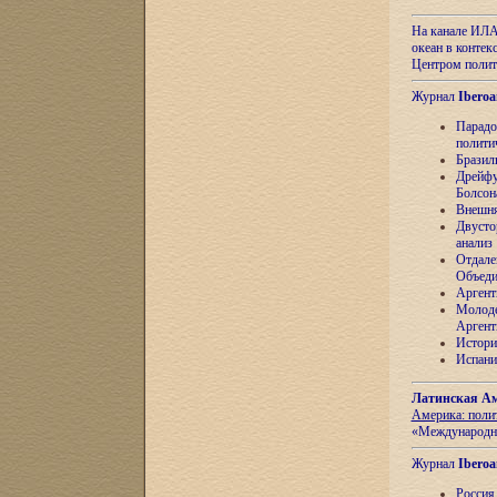
На канале ИЛА
океан в контек
Центром полит
Журнал
Iberoa
Парадо
полити
Бразил
Дрейфу
Болсон
Внешня
Двусто
анализ
Отдале
Объеди
Аргент
Молоде
Аргент
Истори
Испани
Латинская Ам
Америка: поли
«Международн
Журнал
Iberoa
Россия