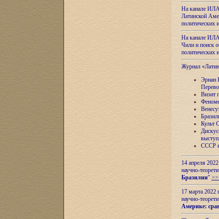
На канале ИЛА
Латинской Амер
политических
На канале ИЛА
Чили и поиск о
политических
Журнал «Лати
Эрнан 
Перево
Визит 
Феноме
Венесу
Бразил
Культ 
Дискус
выступ
СССР и
14 апреля 2022
научно-теорети
Бразилии
"
>>
17 марта 2022 
научно-теорети
Америке: сра