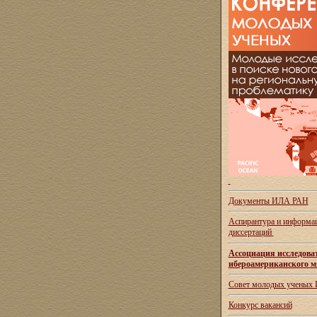
Документы ИЛА РАН
Аспирантура и
информац
диссертаций
Ассоциация исследова
ибероамериканского м
Совет молодых ученых
Конкурс вакансий