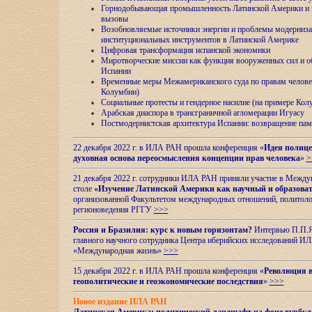
Горнодобывающая промышленность Латинской Америки и н
вызовы
Возобновляемые источники энергии и проблемы модерниз
институциональных инструментов в Латинской Америке
Цифровая трансформация испанской экономики
Миротворческие миссии как функция вооруженных сил и о
Испании
Временные меры Межамериканского суда по правам челове
Колумбии)
Социальные протесты и гендерное насилие (на примере Ко
Арабская диаспора в трансграничной агломерации Игуасу
Постмодернистская архитектура Испании: возвращение пам
22 декабря 2022 г. в ИЛА РАН прошла конференция «
Идея полице
духовная основа переосмысления концепции прав человека
»
>
21 декабря 2022 г. сотрудники ИЛА РАН приняли участие в Межд
столе
«Изучение Латинской Америки как научный и образова
организованной Факультетом международных отношений, политоло
регионоведения
РГГУ
>>>
Россия и Бразилия: курс к новым горизонтам?
Интервью П.П.Як
главного научного сотрудника Центра иберийских исследований 
«Международная жизнь»
>>>
15 декабря 2022 г. в ИЛА РАН прошла конференция «
Революция в
геополитические и геоэкономические последствия
»
>>>
Новое издание ИЛА РАН