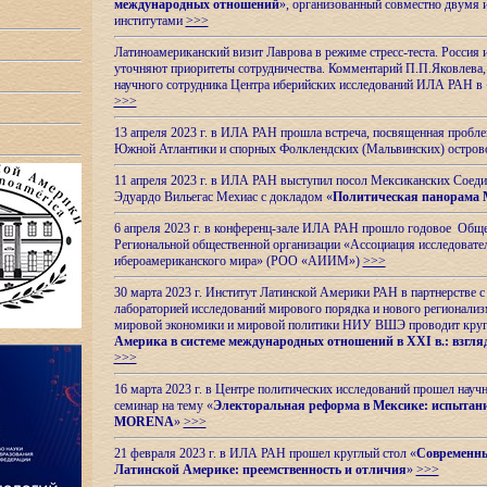
международных отношений
», организованный совместно двумя 
институтами
>>>
Латиноамериканский визит Лаврова в режиме стресс-теста. Россия 
уточняют приоритеты сотрудничества. Комментарий П.П.Яковлева, д
научного сотрудника Центра иберийских исследований ИЛА РАН в 
>>>
13 апреля 2023 г. в ИЛА РАН прошла встреча, посвященная пробл
Южной Атлантики и спорных
Фолклендских (Мальвинских) остро
11 апреля 2023 г. в ИЛА РАН выступил посол Мексиканских Соед
Эдуардо Вильегас Мехиас c докладом «
Политическая панорама 
6 апреля 2023 г. в конференц-зале ИЛА РАН прошло годовое Обще
Региональной общественной организации «Ассоциация исследовате
ибероамериканского мира» (РОО «АИИМ»)
>>>
30 марта 2023 г. Институт Латинской Америки РАН в партнерстве
лабораторией исследований мирового порядка и нового регионализ
мировой экономики и мировой политики НИУ ВШЭ проводит круг
Америка в системе международных отношений в XXI в.: взгляд
>>>
16 марта 2023 г. в Центре политических исследований прошел науч
семинар на тему «
Электоральная реформа в Мексике: испытани
MORENA
»
>>>
21 февраля 2023 г. в ИЛА РАН прошел круглый стол «
Современны
Латинской Америке: преемственность и отличия
»
>>>