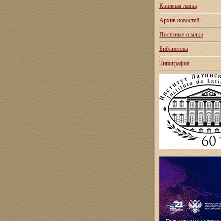
Книжная лавка
Архив новостей
Полезные ссылки
Библиотека
Типография