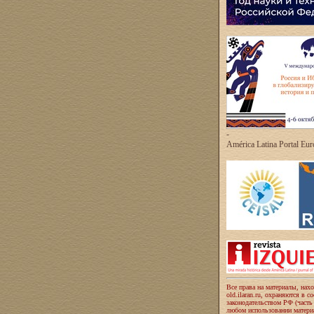
-
América Latina Portal Eu
Все права на материалы, нах
old.ilaran.ru, охраняются в с
законодательством РФ (часть
любом использовании материа