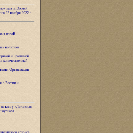
тарктида и Южный
ого 22 ноября 2022 г.
овы новой
ней политики
ерикой и Бразилией
и: количественный
вания Организации
я в России и
 на книгу «
Латинская
е журнала
украинского кризиса