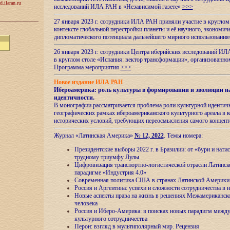
d.ilaran.ru
исследований ИЛА РАН в «Независимой газете»
>>>
27 января 2023 г. сотрудники ИЛА РАН приняли участие в круглом
контексте глобальной перестройки планеты и её научного, экономич
дипломатического потенциала дальнейшего мирного использовани
26 января 2023 г. сотрудники Центра иберийских исследований ИЛ
в круглом столе «Испания: вектор трансформации», организова
Программа мероприятия
>>>
Новое издание ИЛА РАН
Ибероамерика: роль культуры в формировании и эволюции н
идентичности
.
В монографии рассматривается проблема роли культурной идентич
географических рамках ибероамериканского культурного ареала в 
исторических условий, требующих переосмысления самого концепт
Журнал «Латинская Америка»
№ 12, 2022
. Темы номера:
Президентские выборы 2022 г. в Бразилии: от «бури и нати
трудному триумфу Лулы
Цифровизация транспортно-логистической отрасли Латинс
парадигме «Индустрия 4.0»
Современная политика США в странах Латинской Америки 
Россия и Аргентина: успехи и сложности сотрудничества в 
Новые аспекты права на жизнь в решениях Межамериканско
человека
Россия и Иберо-Америка: в поисках новых парадигм межд
культурного сотрудничества
Перон: взгляд в мультиполярный мир. Рецензия