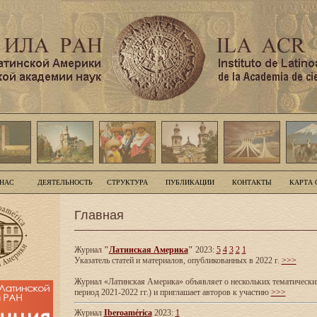
 НАС
ДЕЯТЕЛЬНОСТЬ
СТРУКТУРА
ПУБЛИКАЦИИ
КОНТАКТЫ
КАРТА 
Главная
Журнал
"
Латинская Америка
"
2023:
5
4
3
2
1
Указатель статей и материалов, опубликованных в 2022 г.
>>>
Журнал «Латинская Америка» объявляет о нескольких тематических
период 2021-2022 гг.) и приглашает авторов к участию
>>>
Журнал
Iberoamérica
2023:
1