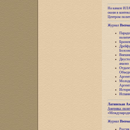
На канале ИЛА
океан в контек
Центром полит
Журнал
Iberoa
Парадо
полити
Бразил
Дрейфу
Болсон
Внешня
Двусто
анализ
Отдале
Объеди
Аргент
Молоде
Аргент
Истори
Испани
Латинская Ам
Америка: поли
«Международн
Журнал
Iberoa
Россия