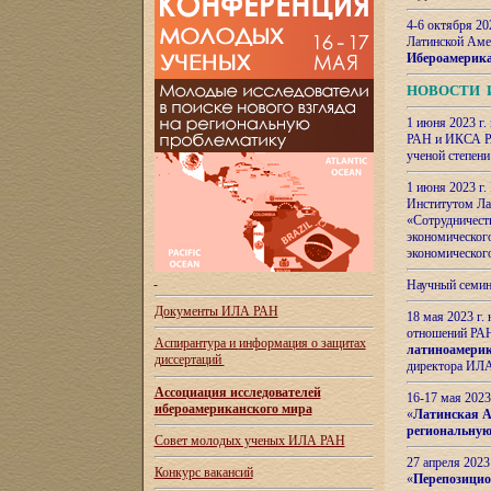
4-6 октября 20
Латинской Аме
Ибероамерика
НОВОСТИ 
1 июня 2023 г.
РАН и ИКСА РА
ученой степени
1 июня 2023 г
Институтом Ла
«Сотрудничеств
экономическог
экономическог
Научный семин
Документы ИЛА РАН
18 мая 2023 г
отношений РАН
Аспирантура и
информация о защитах
латиноамерик
диссертаций
директора ИЛА
Ассоциация исследователей
16-17 мая 202
ибероамериканского мира
«
Латинская Ам
региональную
Совет молодых ученых ИЛА РАН
27 апреля 2023
Конкурс вакансий
«
Перепозицио