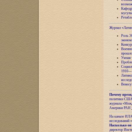
возмож
Кафедр
мусуль
Ретабло
Журнал «Лати
Роль Э
эконом
Конкур
Военно
прошло
Умная 
Пробле
Социал
1910—1
Латинс
исслед
Венесу
Почему прези
политики США 
журнала «Межд
Америки РАН
На канале ИЛА
исследований «
Насколько он
директор Инст