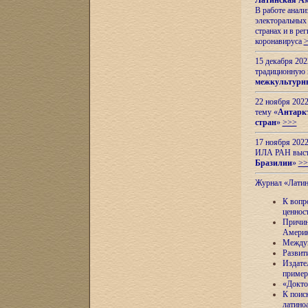
Латинская Ам
В работе анал
электоральных 
странах и в ре
коронавируса
15 декабря 20
традиционную
межкультурны
22 ноября 2022
тему «
Антаркт
стран
»
>>>
17 ноября 2022
ИЛА РАН высту
Бразилии
»
>>
Журнал «Лати
К вопр
ценнос
Причин
Амери
Междун
Развит
Издате
пример
«Докто
К поис
латино