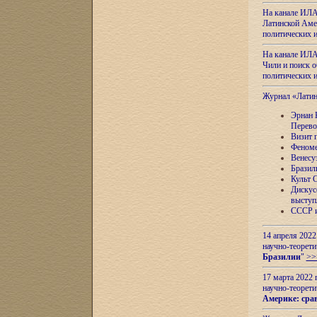
На канале ИЛА
Латинской Амер
политических
На канале ИЛА
Чили и поиск о
политических
Журнал «Лати
Эрнан 
Перево
Визит 
Феноме
Венесу
Бразил
Культ 
Дискус
выступ
СССР и
14 апреля 2022
научно-теорети
Бразилии
"
>>
17 марта 2022 
научно-теорети
Америке: сра