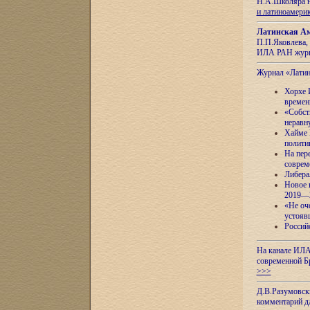
Н.А.Школяра н
и латиноамери
Латинская Ам
П.П.Яковлева, 
ИЛА РАН журн
Журнал «Лати
Хорхе 
времен
«Собст
неравн
Хайме 
полити
На пер
соврем
Либера
Новое 
2019—
«Не оч
устояв
Россий
На канале ИЛА
современной Б
>>>
Д.В.Разумовск
комментарий 