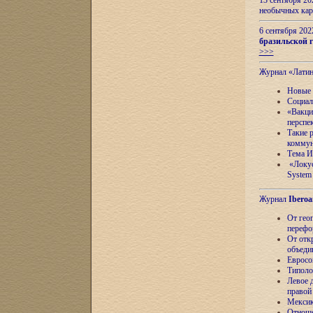
13 сентября 2
необычных кар
6 сентября 20
бразильской г
>>>
Журнал «Лати
Новые 
Социал
«Вакци
перспе
Такие 
коммун
Тема И
«Локус
System 
Журнал
Iberoa
От гео
перефо
От отк
объеди
Евросо
Типоло
Левое д
правой
Мексик
Отноше