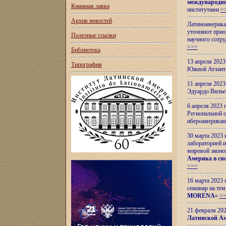
международн
Книжная лавка
институтами
>
Архив новостей
Латиноамерикан
уточняют приор
Полезные ссылки
научного сотр
>>>
Библиотека
13 апреля 202
Типография
Южной Атлант
11 апреля 202
Эдуардо Вилье
6 апреля 2023
Региональной 
ибероамерика
30 марта 2023
лабораторией и
мировой эконо
Америка в сис
>>>
16 марта 2023 
семинар на тем
MORENA
»
>
21 февраля 20
Латинской Ам