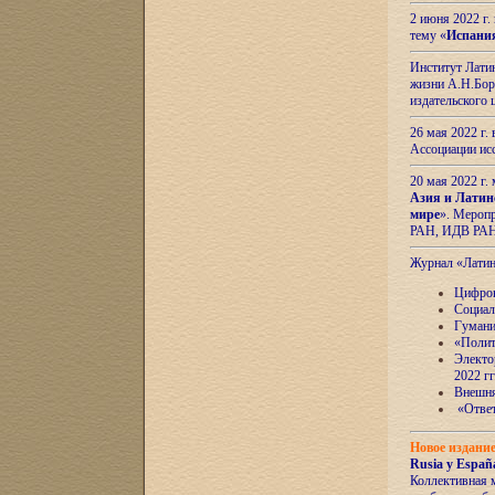
2 июня 2022 г
тему «
Испани
Институт Латин
жизни А.Н.Боро
издательского
26 мая 2022 г
Ассоциации ис
20 мая 2022 г.
Азия и Латин
мире
». Мероп
РАН, ИДВ РА
Журнал «Лати
Цифров
Социал
Гумани
«Полит
Электо
2022 гг
Внешняя
«Ответ
Новое издани
Rusia y España
Коллективная 