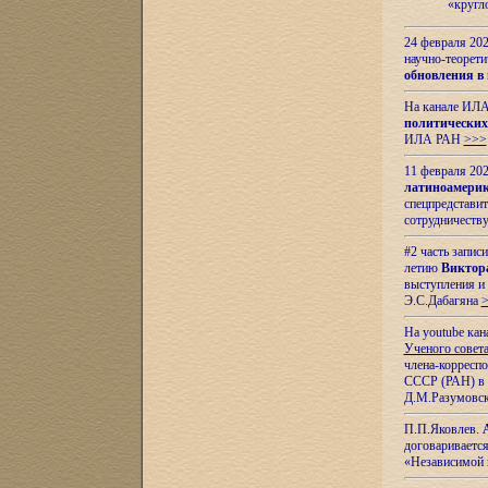
«кругл
24 февраля 202
научно-теорети
обновления в
На канале ИЛА
политических
ИЛА РАН
>>>
11 февраля 202
латиноамерик
спецпредстави
сотрудничест
#2 часть запис
летию
Виктор
выступления и
Э.С.Дабагяна
На youtube ка
Ученого совета
члена-корресп
СССР (РАН) в 1
Д.М.Разумовск
П.П.Яковлев.
договариваетс
«Независимой 