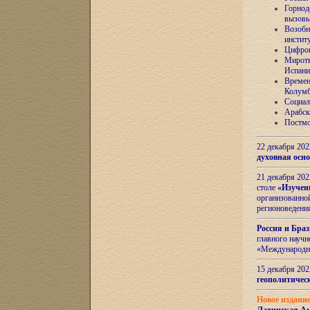
Горнод
вызов
Возобн
инстит
Цифров
Миротв
Испани
Времен
Колумб
Социал
Арабск
Постмо
22 декабря 20
духовная осн
21 декабря 20
столе
«Изучен
организованно
регионоведени
Россия и Бра
главного науч
«Международн
15 декабря 20
геополитическ
Новое издани