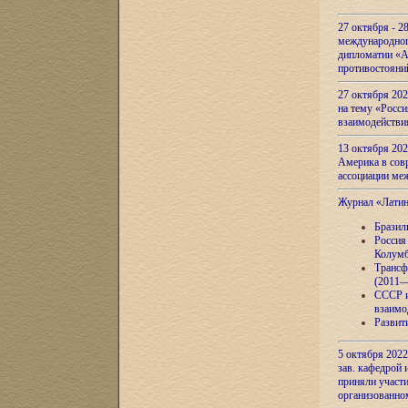
27 октября - 2
международног
дипломатии «А
противостояни
27 октября 20
на тему «Росси
взаимодействи
13 октября 202
Америка в сов
ассоциации ме
Журнал «Лати
Бразил
Россия
Колумб
Трансф
(2011—
СССР и
взаимо
Развит
5 октября 2022
зав. кафедрой
приняли участи
организованно