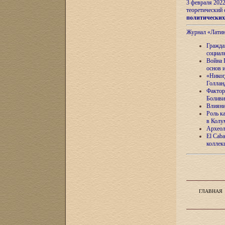
3 февраля 202
теоретический 
политически
Журнал «Лати
Гражда
социал
Война 
основ 
«Никог
Голлан
Фактор
Боливи
Влияни
Роль к
в Колу
Археол
El Caba
коллек
ГЛАВНАЯ