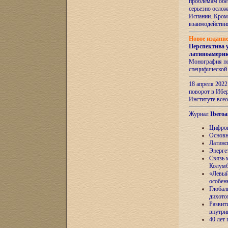
проблемам обе
серьезно ослож
Испании. Кром
взаимодейств
Новое издани
Перспектива 
латиноамери
Монография по
специфической
18 апреля 202
поворот в Ибер
Институте все
Журнал
Iberoa
Цифров
Основн
Латинс
Энерге
Связь 
Колум
«Левый
особен
Глобал
дихото
Развит
внутри
40 лет