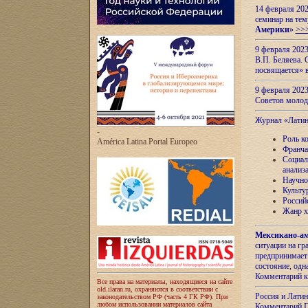
14 февраля 202
семинар на тем
Америки
»
>>
9 февраля 202
В.П. Беляева. 
посвящается» 
9 февраля 2023
Советов моло
Журнал «Лати
-
Роль к
América Latina Portal Europeo
Франча
Социал
анализ
Научно
Культу
Россий
Жанр х
Мексикано-ам
ситуации на г
предпринимает
состояние, одн
Комментарий к
Все права на материалы, находящиеся на сайте
old.ilaran.ru, охраняются в соответствии с
Россия и Лати
законодательством РФ (часть 4 ГК РФ). При
любом использовании материалов сайта
Комментарий П.