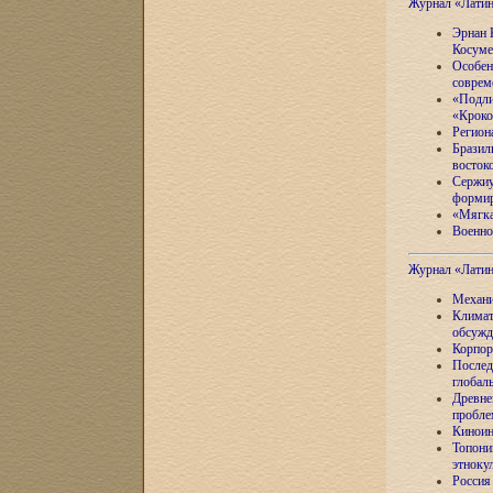
Журнал «Лати
Эрнан 
Косуме
Особен
соврем
«Подли
«Кроко
Регион
Бразил
восток
Сержиу
формир
«Мягка
Военно
Журнал «Лати
Механи
Климат
обсужд
Корпор
Послед
глобал
Древне
пробле
Киноин
Топони
этноку
Россия