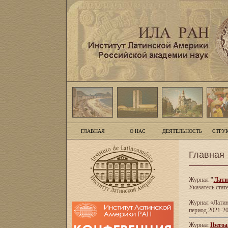
ГЛАВНАЯ
О НАС
ДЕЯТЕЛЬНОСТЬ
СТРУ
Главная
Журнал
"
Лати
Указатель стат
Журнал «Латинс
период 2021-20
Журнал
Iberoa