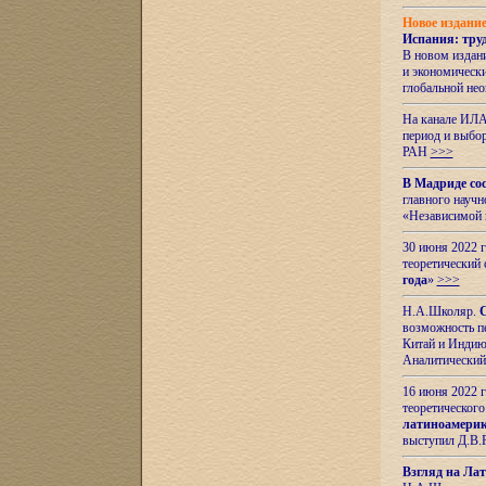
Новое издани
Испания: тру
В новом издан
и экономическ
глобальной не
На канале ИЛА
период и выбо
РАН
>>>
В Мадриде со
главного науч
«Независимой 
30 июня 2022 
теоретический 
года
»
>>>
Н.А.Школяр.
С
возможность пе
Китай и Индию,
Аналитический
16 июня 2022 г
теоретического
латиноамерик
выступил Д.В.
Взгляд на Ла