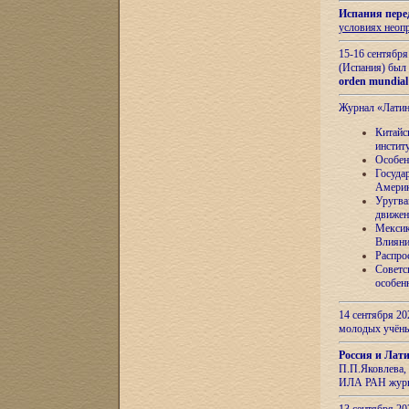
Испания пере
условиях неоп
15-16 сентябр
(Испания) был
orden mundial
Журнал «Лати
Китайс
инстит
Особен
Госуда
Амери
Уругва
движен
Мексик
Влияни
Распро
Советс
особен
14 сентября 20
молодых учён
Россия и Лат
П.П.Яковлева, 
ИЛА РАН журн