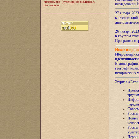
гиперссылка (hyperlink) на old.ilaran.ru
исследований 
обязательна.
27 января 2023
контексте глоб
дипломатическ
26 января 2023
в круглом сто
Программа ме
Новое издани
Ибероамерика
идентичности
В монографии 
географических
исторических 
Журнал «Лати
Президе
трудно
Цифров
паради
Соврем
Россия
Новые 
челове
Россия
культу
Перон: