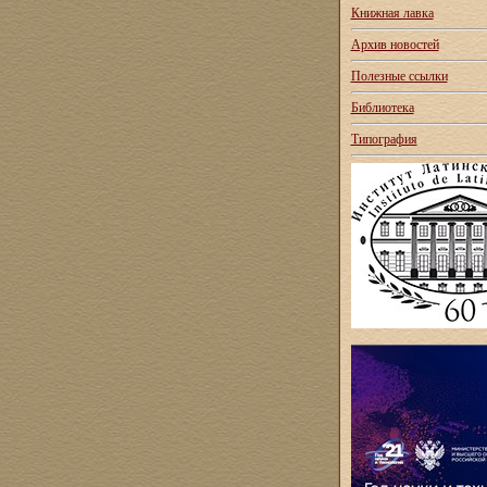
Книжная лавка
Архив новостей
Полезные ссылки
Библиотека
Типография