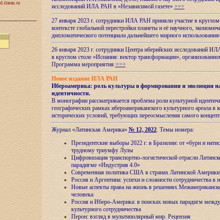
d.ilaran.ru
исследований ИЛА РАН в «Независимой газете»
>>>
27 января 2023 г. сотрудники ИЛА РАН приняли участие в круглом
контексте глобальной перестройки планеты и её научного, экономич
дипломатического потенциала дальнейшего мирного использовани
26 января 2023 г. сотрудники Центра иберийских исследований ИЛ
в круглом столе «Испания: вектор трансформации», организова
Программа мероприятия
>>>
Новое издание ИЛА РАН
Ибероамерика: роль культуры в формировании и эволюции н
идентичности
.
В монографии рассматривается проблема роли культурной идентич
географических рамках ибероамериканского культурного ареала в 
исторических условий, требующих переосмысления самого концепт
Журнал «Латинская Америка»
№ 12, 2022
. Темы номера:
Президентские выборы 2022 г. в Бразилии: от «бури и нати
трудному триумфу Лулы
Цифровизация транспортно-логистической отрасли Латинс
парадигме «Индустрия 4.0»
Современная политика США в странах Латинской Америки 
Россия и Аргентина: успехи и сложности сотрудничества в 
Новые аспекты права на жизнь в решениях Межамериканско
человека
Россия и Иберо-Америка: в поисках новых парадигм межд
культурного сотрудничества
Перон: взгляд в мультиполярный мир. Рецензия