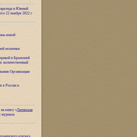
тарктида и Южный
ого 22 ноября 2022 г.
овы новой
ней политики
ерикой и Бразилией
и: количественный
вания Организации
я в России и
 на книгу «
Латинская
е журнала
украинского кризиса