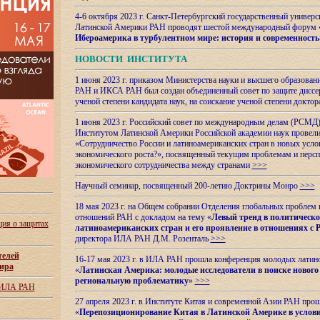
4-6 октября 2023 г. Санкт-Петербургский государственный универс
Латинской Америки РАН проводят шестой международный форум 
Ибероамерика в турбулентном мире: история и современность
НОВОСТИ ИНСТИТУТА
1 июня 2023 г. приказом Министерства науки и высшего образован
РАН и ИКСА РАН был создан объединенный совет по защите диссер
ученой степени кандидата наук, на соискание ученой степени доктор
1 июня 2023 г. Российский совет по международным делам (РСМД)
Институтом Латинской Америки Российской академии наук провели
«Сотрудничество России и латиноамериканских стран в новых услов
экономического роста?», посвященный текущим проблемам и персп
экономического сотрудничества между странами
>>>
Научный семинар, посвященный 200-летию Доктрины Монро
>>>
18 мая 2023 г. на Общем собрании Отделения глобальных проблем
отношений РАН с докладом на тему «
Левый тренд в политическ
ия о защитах
латиноамериканских стран и его проявление в отношениях с 
директора ИЛА РАН Д.М. Розенталь
>>>
телей
16-17 мая 2023 г. в ИЛА РАН прошла конференция молодых латин
ира
«
Латинская Америка: молодые исследователи в поиске нового 
региональную проблематику
»
>>>
 ИЛА РАН
27 апреля 2023 г. в Институте Китая и современной Азии РАН про
«
Перепозиционирование Китая в Латинской
Америке в услови