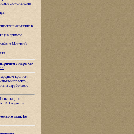
овые экологические
ации
бщественное мнение в
ка (на примере
лумбии и Мексики)
яти
нтричного мира как
>>
ународном круглом
тельный проект
»,
гии и зарубежного
овлева, д.э.н.,
ИЛА РАН журналу
оенного дела. Ее