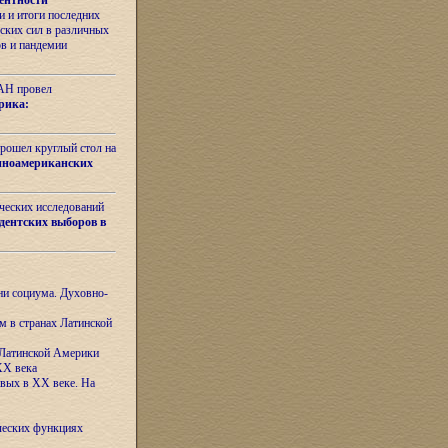
ентности
 и итоги последних
ских сил в различных
ов и пандемии
РАН провел
рика:
рошел круглый стол на
иноамериканских
ических исследований
дентских выборов в
ни социума. Духовно-
м в странах Латинской
 Латинской Америки
XX века
евых в XX веке. На
ческих функциях