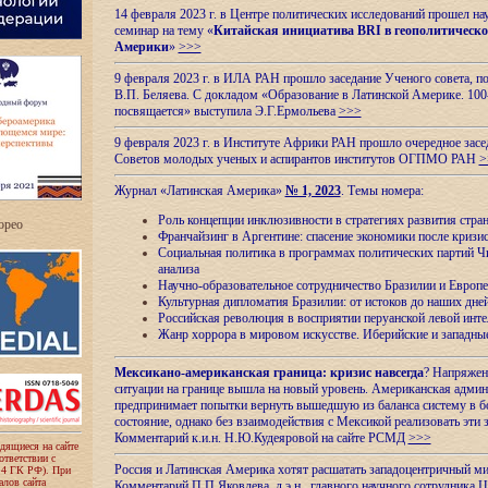
14 февраля 2023 г. в Центре политических исследований прошел на
семинар на тему «
Китайская инициатива BRI в геополитическо
Америки
»
>>>
9 февраля 2023 г. в ИЛА РАН прошло заседание Ученого совета, п
В.П. Беляева. С докладом «Образование в Латинской Америке. 100
посвящается» выступила Э.Г.Ермольева
>>>
9 февраля 2023 г. в Институте Африки РАН прошло очередное засе
Советов молодых ученых и аспирантов институтов ОГПМО РАН
>
Журнал «Латинская Америка»
№ 1, 2023
. Темы номера:
Роль концепции инклюзивности в стратегиях развития стр
ropeo
Франчайзинг в Аргентине: спасение экономики после кризи
Социальная политика в программах политических партий Чи
анализа
Научно-образовательное сотрудничество Бразилии и Европе
Культурная дипломатия Бразилии: от истоков до наших дне
Российская революция в восприятии перуанской левой инт
Жанр хоррора в мировом искусстве. Иберийские и западн
Мексикано-американская граница: кризис навсегда
? Напряжен
ситуации на границе вышла на новый уровень. Американская адми
предпринимает попытки вернуть вышедшую из баланса систему в б
состояние, однако без взаимодействия с Мексикой реализовать эти 
Комментарий к.и.н. Н.Ю.Кудеяровой на сайте РСМД
>>>
одящиеся на сайте
оответствии с
Россия и Латинская Америка хотят расшатать западоцентричный м
 4 ГК РФ). При
лов сайта
Комментарий П.П.Яковлева, д.э.н., главного научного сотрудника 