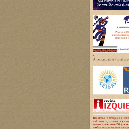
-
América Latina Portal Eu
Все права на материалы, нах
old.ilaran.ru, охраняются в с
законодательством РФ (часть
любом использовании материа