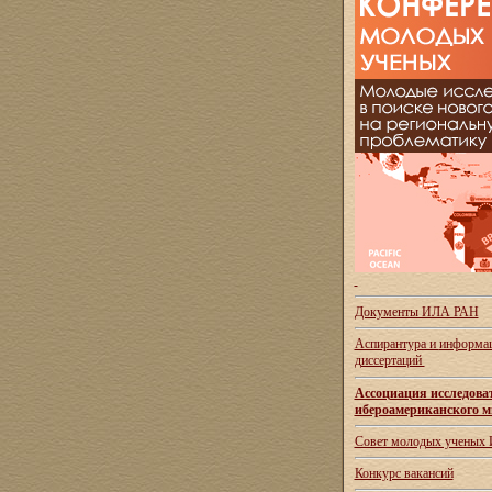
Документы ИЛА РАН
Аспирантура и
информац
диссертаций
Ассоциация исследова
ибероамериканского м
Совет молодых ученых
Конкурс вакансий