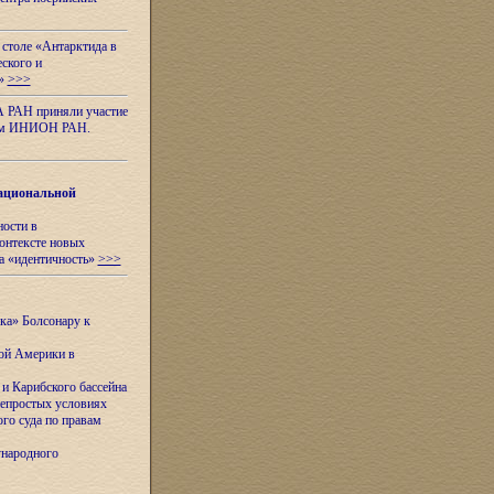
 столе «Антарктида в
еского и
я»
>>>
А РАН приняли участие
нном ИНИОН РАН.
ациональной
ности в
контексте новых
а «идентичность»
>>>
ска» Болсонару к
кой Америки в
и Карибского бассейна
непростых условиях
го суда по правам
ународного