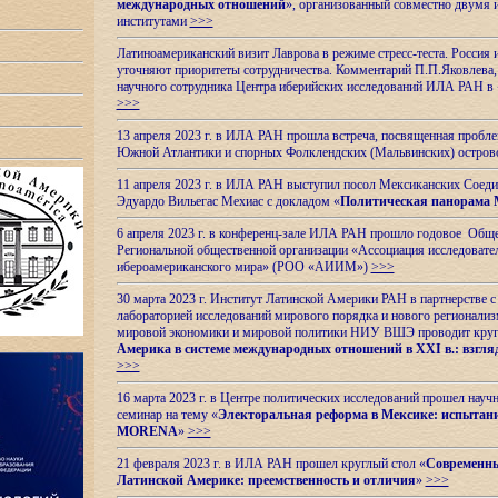
международных отношений
», организованный совместно двумя 
институтами
>>>
Латиноамериканский визит Лаврова в режиме стресс-теста. Россия 
уточняют приоритеты сотрудничества. Комментарий П.П.Яковлева, д
научного сотрудника Центра иберийских исследований ИЛА РАН в 
>>>
13 апреля 2023 г. в ИЛА РАН прошла встреча, посвященная пробл
Южной Атлантики и спорных
Фолклендских (Мальвинских) остро
11 апреля 2023 г. в ИЛА РАН выступил посол Мексиканских Соед
Эдуардо Вильегас Мехиас c докладом «
Политическая панорама 
6 апреля 2023 г. в конференц-зале ИЛА РАН прошло годовое Обще
Региональной общественной организации «Ассоциация исследовате
ибероамериканского мира» (РОО «АИИМ»)
>>>
30 марта 2023 г. Институт Латинской Америки РАН в партнерстве
лабораторией исследований мирового порядка и нового регионализ
мировой экономики и мировой политики НИУ ВШЭ проводит круг
Америка в системе международных отношений в XXI в.: взгляд
>>>
16 марта 2023 г. в Центре политических исследований прошел науч
семинар на тему «
Электоральная реформа в Мексике: испытани
MORENA
»
>>>
21 февраля 2023 г. в ИЛА РАН прошел круглый стол «
Современны
Латинской Америке: преемственность и отличия
»
>>>