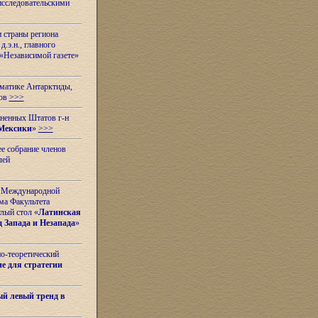
исследовательскими
и страны региона
.э.н., главного
«Независимой газете»
ематике Антарктиды,
вов
>>>
иненных Штатов г-н
Мексики
»
>>>
е собрание членов
лей
 с Международной
ма Факультета
лый стол «
Латинская
 Запада и Незапада
»
но-теоретический
е для стратегии
й левый тренд в