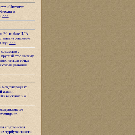
итет и Институт
«
Россия и
»
>>>
ия РФ на базе ИЛА
таций на соискание
а наук
>>>
 совместно с
 круглый стол на тему
иях: есть ли точки
ективам развития
 и международных
ой жизни
РФ
» выступил и.о.
оамериканистов
взгляда на
шел круглый стол
ях турбулентности