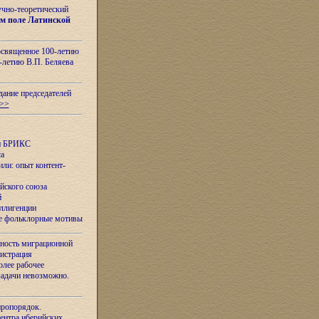
учно-теоретический
м поле Латинской
освященное 100-летию
-летию В.П. Беляева
дание председателей
>>
ан БРИКС
са
ли: опыт контент-
йского союза
й
еллигенции
ые фольклорные мотивы
ность миграционной
нистрация
олее рабочее
задачи невозможно.
иропорядок.
Центра иберийских