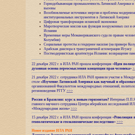
Горнодобывающая промышленность Латинской Америки и н
вызовы
Возобновляемые источники энергии и проблемы модерниз
институциональных инструментов в Латинской Америке
Цифровая трансформация испанской экономики
Миротворческие миссии как функция вооруженных сил и о
Испании
Временные меры Межамериканского суда по правам челове
Колумбии)
Социальные протесты и гендерное насилие (на примере Ко
Арабская диаспора в трансграничной агломерации Игуасу
Постмодернистская архитектура Испании: возвращение пам
22 декабря 2022 г. в ИЛА РАН прошла конференция «
Идея полице
духовная основа переосмысления концепции прав человека
»
>
21 декабря 2022 г. сотрудники ИЛА РАН приняли участие в Межд
столе
«Изучение Латинской Америки как научный и образова
организованной Факультетом международных отношений, политоло
регионоведения
РГГУ
>>>
Россия и Бразилия: курс к новым горизонтам?
Интервью П.П.Як
главного научного сотрудника Центра иберийских исследований 
«Международная жизнь»
>>>
15 декабря 2022 г. в ИЛА РАН прошла конференция «
Революция в
геополитические и геоэкономические последствия
»
>>>
Новое издание ИЛА РАН