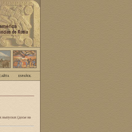
САЙТА
ESPAÑOL
 выпусках (досье на