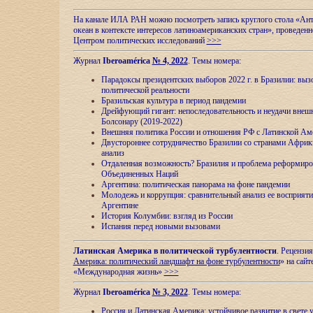
На канале ИЛА РАН можно посмотреть запись круглого стола «Ан
океан в контексте интересов латиноамериканских стран», проведенн
Центром политических исследований
>>>
Журнал
Iberoamérica
№ 4, 2022
. Темы номера:
Парадоксы президентских выборов 2022 г. в Бразилии: выз
политической реальности
Бразильская культура в период пандемии
Дрейфующий гигант: непоследовательность и неудачи внеш
Болсонару (2019-2022)
Внешняя политика России и отношения РФ с Латинской Ам
Двустороннее сотрудничество Бразилии со странами Африк
анализ
Отдаленная возможность? Бразилия и проблема реформиро
Объединенных Наций
Аргентина: политическая панорама на фоне пандемии
Молодежь и коррупция: сравнительный анализ ee восприяти
Аргентине
История Колумбии: взгляд из России
Испания перед новыми вызовами
Латинская Америка в политической турбулентности
. Рецензия
Америка: политический ландшафт на фоне турбулентности
» на сайт
«Международная жизнь»
>>>
Журнал
Iberoamérica
№ 3, 2022
. Темы номера:
Россия и Латинская Америка: устойчивое развитие в свете 