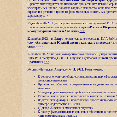
Латинская Америка: политический ландшафт на фоне турбул
В работе анализируются политические процессы Латинской Америки
электоральных циклов, показана современная расстановка политиче
странах и в регионе в целом на фоне массовых социальных протест
коронавируса
>>>
15 декабря 2022 г. Центр культурологических исследований ИЛА 
традиционную международную конференцию «
Россия и Ибероаме
межкультурный диалог в XXI веке
»
>>>
22 ноября 2022 г. в Центре политических исследований ИЛА РАН п
тему «
Антарктида и Южный океан в контексте интересов лат
стран
»
>>>
17 ноября 2022 г. на научно-теоретическом семинаре Центра полит
ИЛА РАН выступила д.и.н. Л.С.Окунева с докладом «
Итоги прези
Бразилии
»
>>>
Журнал «Латинская Америка»
№ 11, 2022
. Темы номера:
К вопросу о культурной детерминации различных сфер жиз
ценностное измерение
Причины нестабильности современных президентских систе
Америки
Международное измерение проблемы коренного населения
Развитие левой прессы в политическом контексте Испании 
Издательская функция и политический проект чилийских л
примере Издательства «Austral»
«Доктор Живаго» в амазонских джунглях
К поиску фундаментальных сдвигов в общественно-полити
латиноамериканских военных