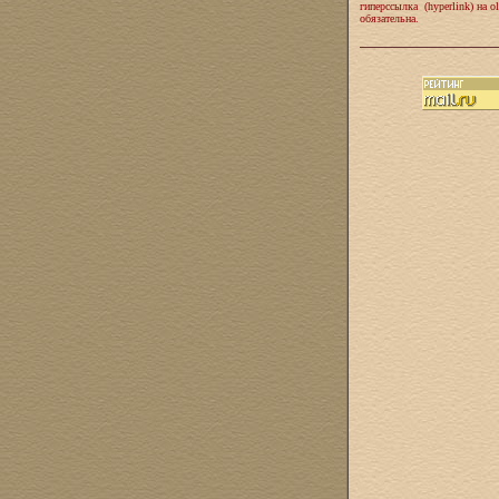
гиперссылка (hyperlink) на ol
обязательна.