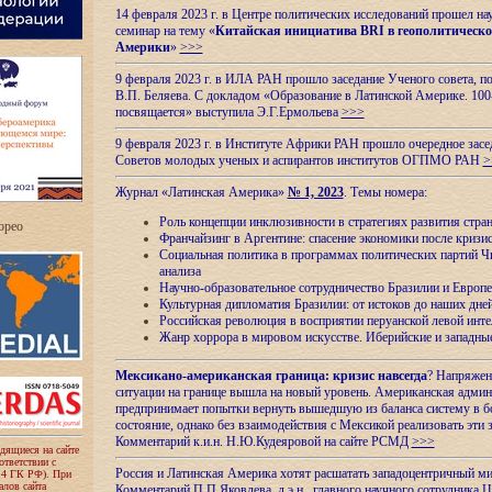
14 февраля 2023 г. в Центре политических исследований прошел на
семинар на тему «
Китайская инициатива BRI в геополитическо
Америки
»
>>>
9 февраля 2023 г. в ИЛА РАН прошло заседание Ученого совета, п
В.П. Беляева. С докладом «Образование в Латинской Америке. 100
посвящается» выступила Э.Г.Ермольева
>>>
9 февраля 2023 г. в Институте Африки РАН прошло очередное засе
Советов молодых ученых и аспирантов институтов ОГПМО РАН
>
Журнал «Латинская Америка»
№ 1, 2023
. Темы номера:
Роль концепции инклюзивности в стратегиях развития стр
ropeo
Франчайзинг в Аргентине: спасение экономики после кризи
Социальная политика в программах политических партий Чи
анализа
Научно-образовательное сотрудничество Бразилии и Европе
Культурная дипломатия Бразилии: от истоков до наших дне
Российская революция в восприятии перуанской левой инт
Жанр хоррора в мировом искусстве. Иберийские и западн
Мексикано-американская граница: кризис навсегда
? Напряжен
ситуации на границе вышла на новый уровень. Американская адми
предпринимает попытки вернуть вышедшую из баланса систему в б
состояние, однако без взаимодействия с Мексикой реализовать эти 
Комментарий к.и.н. Н.Ю.Кудеяровой на сайте РСМД
>>>
одящиеся на сайте
оответствии с
Россия и Латинская Америка хотят расшатать западоцентричный м
 4 ГК РФ). При
лов сайта
Комментарий П.П.Яковлева, д.э.н., главного научного сотрудника 