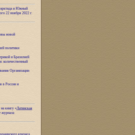
тарктида и Южный
ого 22 ноября 2022 г.
овы новой
ней политики
ерикой и Бразилией
и: количественный
вания Организации
я в России и
 на книгу «
Латинская
е журнала
украинского кризиса