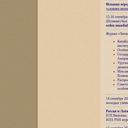
Испания пере
условиях неоп
15-16 сентябр
(Испания) был
orden mundial
Журнал «Лати
Китайс
инстит
Особен
Госуда
Амери
Уругва
движен
Мексик
Влияни
Распро
Советс
особен
14 сентября 20
молодых учён
Россия и Лат
П.П.Яковлева, 
ИЛА РАН журн