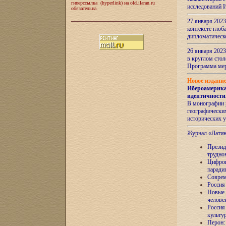
гиперссылка (hyperlink) на old.ilaran.ru
исследований 
обязательна.
27 января 2023
контексте глоб
дипломатическ
26 января 2023
в круглом сто
Программа ме
Новое издани
Ибероамерика
идентичности
В монографии 
географических
исторических 
Журнал «Лати
Президе
трудно
Цифров
паради
Соврем
Россия
Новые 
челове
Россия
культу
Перон: