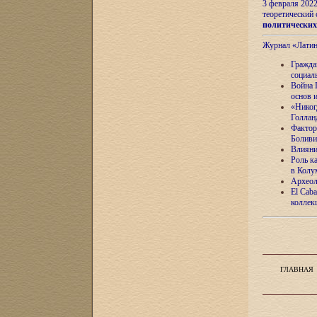
3 февраля 202
теоретический 
политически
Журнал «Лати
Гражда
социал
Война 
основ 
«Никог
Голлан
Фактор
Боливи
Влияни
Роль к
в Колу
Археол
El Caba
коллек
ГЛАВНАЯ