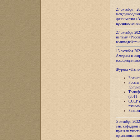
27 октября - 2
международног
дипломатии «А
противостояни
27 октября 20
на тему «Росси
взаимодействи
13 октября 202
Америка в сов
ассоциации ме
Журнал «Лати
Бразил
Россия
Колумб
Трансф
(2011—
СССР и
взаимо
Развит
5 октября 2022
зав. кафедрой
приняли участи
организованно