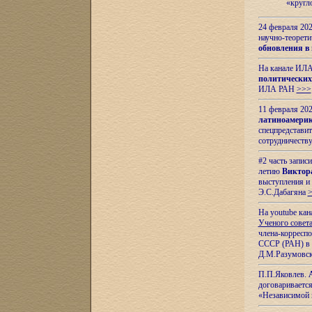
«кругл
24 февраля 202
научно-теорети
обновления в
На канале ИЛА
политических
ИЛА РАН
>>>
11 февраля 202
латиноамерик
спецпредстави
сотрудничест
#2 часть запис
летию
Виктор
выступления и
Э.С.Дабагяна
На youtube ка
Ученого совета
члена-корресп
СССР (РАН) в 1
Д.М.Разумовск
П.П.Яковлев.
договариваетс
«Независимой 