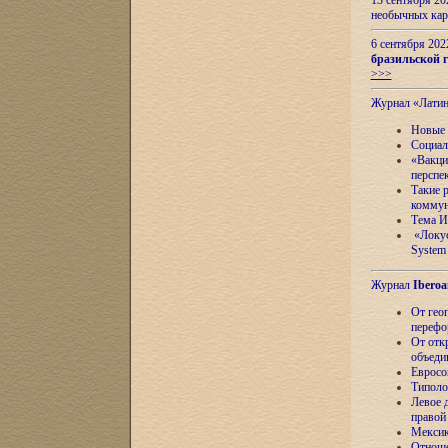
13 сентября 2
необычных кар
6 сентября 20
бразильской г
>>>
Журнал «Лати
Новые 
Социал
«Вакци
перспе
Такие 
коммун
Тема И
«Локус
System 
Журнал
Iberoa
От гео
перефо
От отк
объеди
Евросо
Типоло
Левое д
правой
Мексик
Отноше