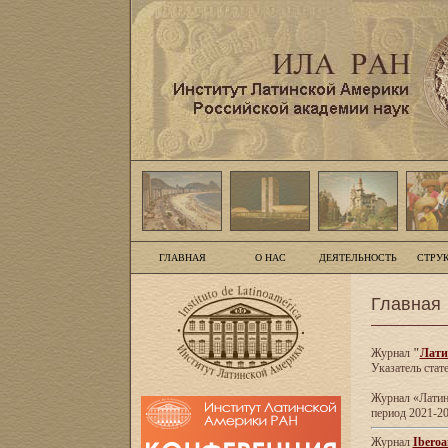
ГЛАВНАЯ
О НАС
ДЕЯТЕЛЬНОСТЬ
СТРУ
Главная
Журнал
"
Лати
Указатель стат
Журнал «Латинс
период 2021-20
Журнал
Iberoa