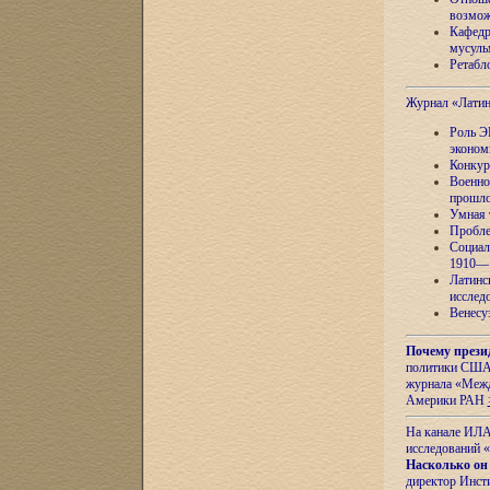
возмож
Кафедр
мусуль
Ретабло
Журнал «Лати
Роль Э
эконом
Конкур
Военно
прошло
Умная 
Пробле
Социал
1910—1
Латинс
исслед
Венесу
Почему прези
политики США 
журнала «Межд
Америки РАН
На канале ИЛА
исследований «
Насколько он
директор Инст