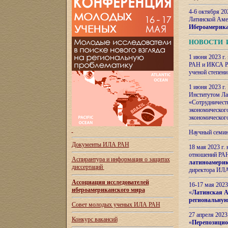
4-6 октября 20
Латинской Аме
Ибероамерика
НОВОСТИ 
1 июня 2023 г.
РАН и ИКСА РА
ученой степени
1 июня 2023 г
Институтом Ла
«Сотрудничеств
экономическог
экономическог
Научный семин
Документы ИЛА РАН
18 мая 2023 г
отношений РАН
Аспирантура и
информация о защитах
латиноамерик
диссертаций
директора ИЛА
Ассоциация исследователей
16-17 мая 202
ибероамериканского мира
«
Латинская Ам
региональную
Совет молодых ученых ИЛА РАН
27 апреля 2023
Конкурс вакансий
«
Перепозицио