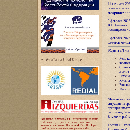
14 февраля 202
семинар на тем
Америки
»
>>
9 февраля 202
В.П. Беляева. 
посвящается» 
9 февраля 2023
Советов моло
Журнал «Лати
-
Роль к
América Latina Portal Europeo
Франча
Социал
анализ
Научно
Культу
Россий
Жанр х
Мексикано-ам
ситуации на г
предпринимает
состояние, одн
Комментарий к
Все права на материалы, находящиеся на сайте
old.ilaran.ru, охраняются в соответствии с
Россия и Лати
законодательством РФ (часть 4 ГК РФ). При
любом использовании материалов сайта
Комментарий П.