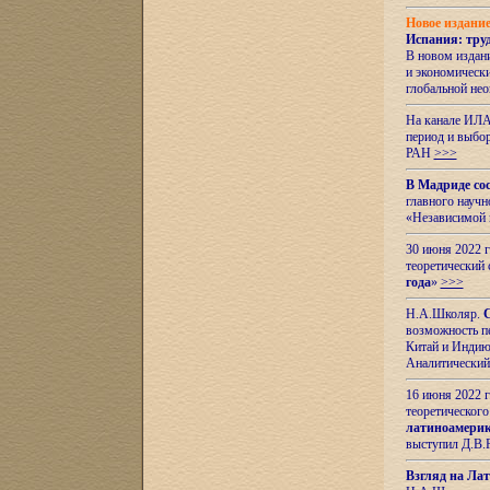
Новое издани
Испания: тру
В новом издан
и экономическ
глобальной не
На канале ИЛА
период и выбо
РАН
>>>
В Мадриде со
главного науч
«Независимой 
30 июня 2022 
теоретический 
года
»
>>>
Н.А.Школяр.
С
возможность пе
Китай и Индию,
Аналитический
16 июня 2022 г
теоретического
латиноамерик
выступил Д.В.
Взгляд на Ла