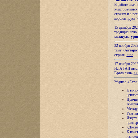
Латинская Ам
В работе анал
электоральных 
странах и в ре
коронавируса
15 декабря 20
традиционную
межкультурны
22 ноября 2022
тему «
Антаркт
стран
»
>>>
17 ноября 2022
ИЛА РАН высту
Бразилии
»
>>
Журнал «Лати
К вопр
ценнос
Причин
Амери
Междун
Развит
Издате
пример
«Докто
К поис
латино