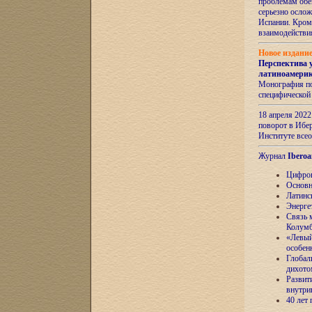
проблемам обе
серьезно ослож
Испании. Кром
взаимодейств
Новое издани
Перспектива 
латиноамери
Монография по
специфической
18 апреля 202
поворот в Ибер
Институте все
Журнал
Iberoa
Цифров
Основн
Латинс
Энерге
Связь 
Колум
«Левый
особен
Глобал
дихото
Развит
внутри
40 лет