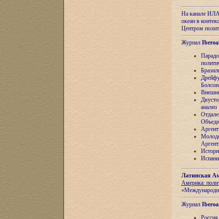
На канале ИЛА
океан в контек
Центром полит
Журнал
Iberoa
Парадо
полити
Бразил
Дрейфу
Болсон
Внешня
Двусто
анализ
Отдале
Объеди
Аргент
Молоде
Аргент
Истори
Испани
Латинская Ам
Америка: поли
«Международн
Журнал
Iberoa
Россия