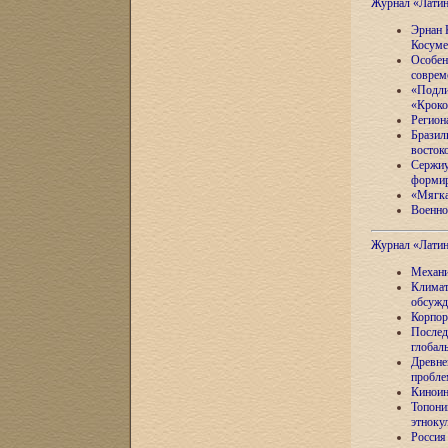
Журнал «Лати
Эрнан 
Косуме
Особен
соврем
«Подли
«Кроко
Регион
Бразил
восток
Сержиу
формир
«Мягка
Военно
Журнал «Лати
Механи
Климат
обсужд
Корпор
Послед
глобал
Древне
пробле
Киноин
Топони
этноку
Россия