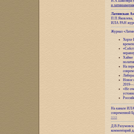
Н.А.Школяра н
и латиноамери
Латинская Ам
П.П.Яковлева, 
ИЛА РАН журн
Журнал «Лати
Хорхе 
времен
«Собст
неравн
Хайме 
полити
На пер
соврем
Либера
Новое 
2019—
«Не оч
устояв
Россий
На канале ИЛА
современной Б
>>>
Д.В.Разумовск
комментарий 