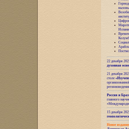
Горнод
вызов
Возобн
инстит
Цифров
Миротв
Испани
Времен
Колумб
Социал
Арабск
Постмо
22 декабря 20
духовная осн
21 декабря 20
столе
«Изучен
организованно
регионоведени
Россия и Бра
главного науч
«Международн
15 декабря 20
геополитическ
Новое издани