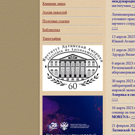
международн
Книжная лавка
институтами
>
Архив новостей
Латиноамерикан
уточняют приор
Полезные ссылки
научного сотр
>>>
Библиотека
13 апреля 202
Типография
Южной Атлант
11 апреля 202
Эдуардо Вилье
6 апреля 2023
Региональной 
ибероамерика
30 марта 2023
лабораторией и
мировой эконо
Америка в сис
>>>
16 марта 2023 
семинар на тем
MORENA
»
>
21 февраля 20
Латинской Ам