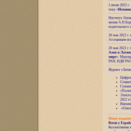
2 июня 2022 г
тему «
Испани
Институт Латин
жизни А.Н.Боро
издательского
26 мая 2022 г
Ассоциации ис
20 мая 2022 г.
Азия и Латин
мире
». Мероп
РАН, ИДВ РА
Журнал «Лати
Цифров
Социал
Гумани
«Полит
Электо
2022 гг
Внешняя
«Ответ
Новое издани
Rusia y España
Коллективная 