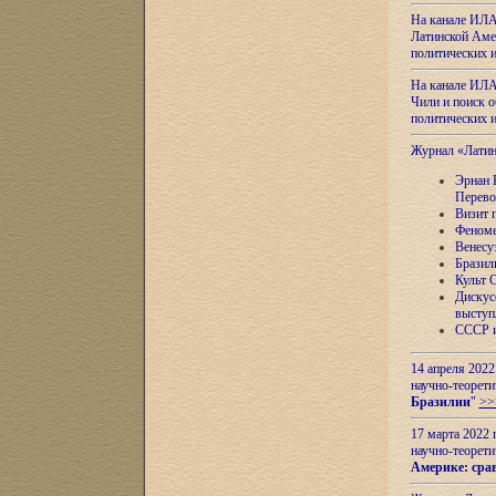
На канале ИЛА
Латинской Амер
политических
На канале ИЛА
Чили и поиск о
политических
Журнал «Лати
Эрнан 
Перево
Визит 
Феноме
Венесу
Бразил
Культ 
Дискус
выступ
СССР и
14 апреля 2022
научно-теорети
Бразилии
"
>>
17 марта 2022 
научно-теорети
Америке: сра