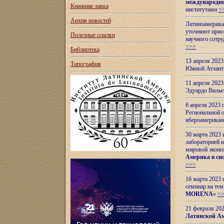
международн
Книжная лавка
институтами
>
Архив новостей
Латиноамерикан
уточняют приор
Полезные ссылки
научного сотр
>>>
Библиотека
13 апреля 202
Типография
Южной Атлант
11 апреля 202
Эдуардо Вилье
6 апреля 2023
Региональной 
ибероамерика
30 марта 2023
лабораторией и
мировой эконо
Америка в сис
>>>
16 марта 2023 
семинар на тем
MORENA
»
>
21 февраля 20
Латинской Ам