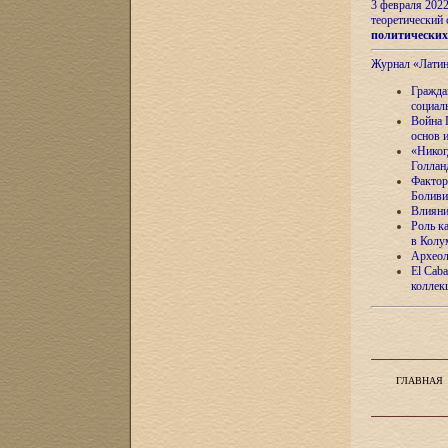
3 февраля 202
теоретический 
политически
Журнал «Лати
Гражда
социал
Война 
основ 
«Никог
Голлан
Фактор
Боливи
Влияни
Роль к
в Колу
Археол
El Caba
коллек
ГЛАВНАЯ