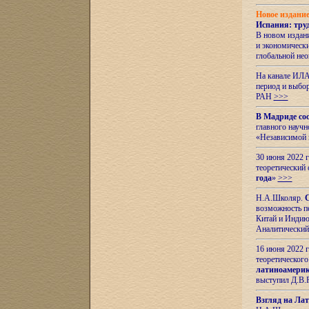
Новое издани
Испания: тру
В новом издан
и экономическ
глобальной не
На канале ИЛА
период и выбо
РАН
>>>
В Мадриде со
главного науч
«Независимой 
30 июня 2022 
теоретический 
года
»
>>>
Н.А.Школяр.
С
возможность пе
Китай и Индию,
Аналитический
16 июня 2022 г
теоретического
латиноамерик
выступил Д.В.
Взгляд на Ла