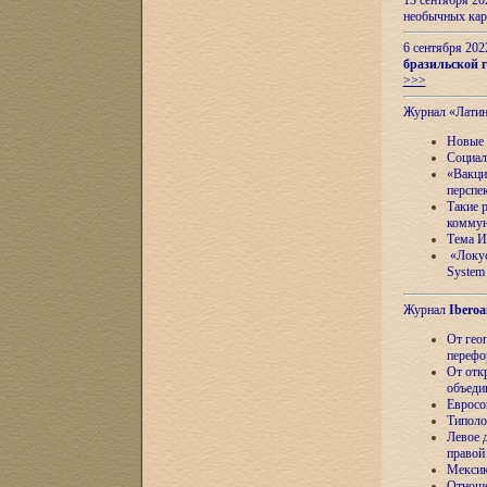
13 сентября 2
необычных кар
6 сентября 20
бразильской г
>>>
Журнал «Лати
Новые 
Социал
«Вакци
перспе
Такие 
коммун
Тема И
«Локус
System 
Журнал
Iberoa
От гео
перефо
От отк
объеди
Евросо
Типоло
Левое д
правой
Мексик
Отноше