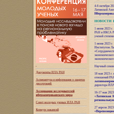
4-6 октября 20
Латинской Аме
Ибероамерика
НОВОСТИ 
1 июня 2023 г.
РАН и ИКСА РА
ученой степени
1 июня 2023 г
Институтом Ла
«Сотрудничеств
экономическог
экономическог
Научный семин
Документы ИЛА РАН
18 мая 2023 г
отношений РАН
Аспирантура и
информация о защитах
латиноамерик
диссертаций
директора ИЛА
Ассоциация исследователей
16-17 мая 202
ибероамериканского мира
«
Латинская Ам
региональную
Совет молодых ученых ИЛА РАН
27 апреля 2023
Конкурс вакансий
«
Перепозицио