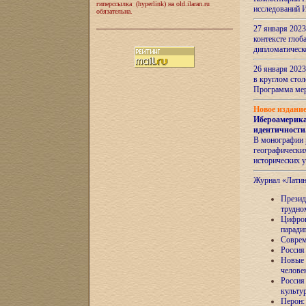
гиперссылка (hyperlink) на old.ilaran.ru
исследований 
обязательна.
27 января 2023
контексте глоб
дипломатическ
26 января 2023
в круглом сто
Программа ме
Новое издани
Ибероамерика
идентичности
В монографии 
географических
исторических 
Журнал «Лати
Президе
трудно
Цифров
паради
Соврем
Россия
Новые 
челове
Россия
культу
Перон: