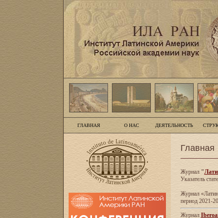
ГЛАВНАЯ
О НАС
ДЕЯТЕЛЬНОСТЬ
СТРУ
Главная
Журнал
"
Лати
Указатель стат
Журнал «Латинс
период 2021-20
Журнал
Iberoa