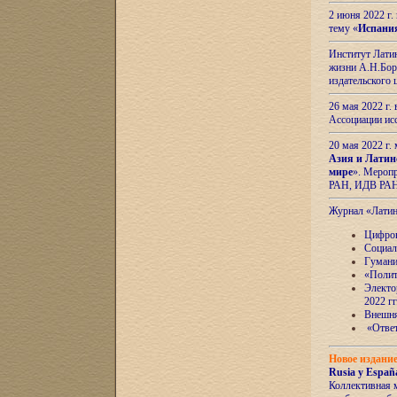
2 июня 2022 г
тему «
Испани
Институт Латин
жизни А.Н.Боро
издательского
26 мая 2022 г
Ассоциации ис
20 мая 2022 г.
Азия и Латин
мире
». Мероп
РАН, ИДВ РА
Журнал «Лати
Цифров
Социал
Гумани
«Полит
Электо
2022 гг
Внешняя
«Ответ
Новое издани
Rusia y España
Коллективная 