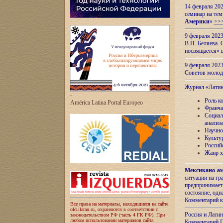
14 февраля 202
семинар на тем
Америки
»
>>
9 февраля 202
В.П. Беляева. 
посвящается» 
9 февраля 2023
Советов моло
Журнал «Лати
-
Роль к
América Latina Portal Europeo
Франча
Социал
анализ
Научно
Культу
Россий
Жанр х
Мексикано-ам
ситуации на г
предпринимает
состояние, одн
Комментарий к
Все права на материалы, находящиеся на сайте
old.ilaran.ru, охраняются в соответствии с
Россия и Лати
законодательством РФ (часть 4 ГК РФ). При
любом использовании материалов сайта
Комментарий П.