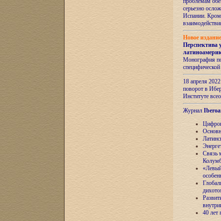
проблемам обе
серьезно ослож
Испании. Кром
взаимодейств
Новое издани
Перспектива 
латиноамери
Монография по
специфической
18 апреля 202
поворот в Ибер
Институте все
Журнал
Iberoa
Цифров
Основн
Латинс
Энерге
Связь 
Колум
«Левый
особен
Глобал
дихото
Развит
внутри
40 лет