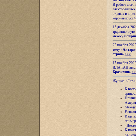
Латинская Ам
В работе анал
электоральных 
странах и в ре
коронавируса
15 декабря 20
традиционную
межкультурны
22 ноября 2022
тему «
Антаркт
стран
»
>>>
17 ноября 2022
ИЛА РАН высту
Бразилии
»
>>
Журнал «Лати
К вопр
ценнос
Причин
Амери
Междун
Развит
Издате
пример
«Докто
К поис
латино