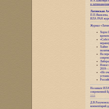
Н.А.Школяра н
и латиноамери
Латинская Ам
П.П.Яковлева, 
ИЛА РАН журн
Журнал «Лати
Хорхе 
времен
«Собст
неравн
Хайме 
полити
На пер
соврем
Либера
Новое 
2019—
«Не оч
устояв
Россий
На канале ИЛА
современной Б
>>>
Д.В.Разумовск
комментарий 