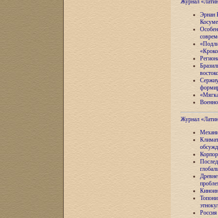
Журнал «Лати
Эрнан 
Косуме
Особен
соврем
«Подли
«Кроко
Регион
Бразил
восток
Сержиу
формир
«Мягка
Военно
Журнал «Лати
Механи
Климат
обсужд
Корпор
Послед
глобал
Древне
пробле
Киноин
Топони
этноку
Россия