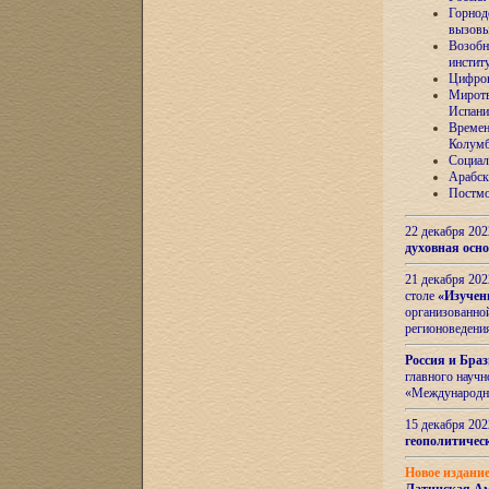
Горнод
вызов
Возобн
инстит
Цифров
Миротв
Испани
Времен
Колумб
Социал
Арабск
Постмо
22 декабря 20
духовная осн
21 декабря 20
столе
«Изучен
организованно
регионоведени
Россия и Бра
главного науч
«Международн
15 декабря 20
геополитическ
Новое издани