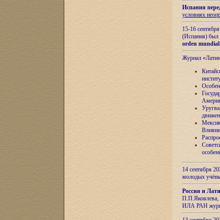
Испания пере
условиях неоп
15-16 сентябр
(Испания) был
orden mundial
Журнал «Лати
Китайс
инстит
Особен
Госуда
Амери
Уругва
движен
Мексик
Влияни
Распро
Советс
особен
14 сентября 20
молодых учён
Россия и Лат
П.П.Яковлева, 
ИЛА РАН журн