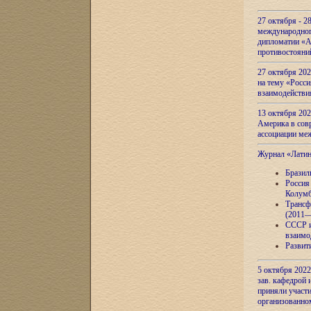
27 октября - 2
международног
дипломатии «А
противостояни
27 октября 20
на тему «Росси
взаимодействи
13 октября 202
Америка в сов
ассоциации ме
Журнал «Лати
Бразил
Россия
Колумб
Трансф
(2011—
СССР и
взаимо
Развит
5 октября 2022
зав. кафедрой
приняли участи
организованно