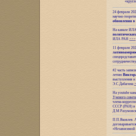
«кругл
24 февраля 202
научно-теорети
обновления в
На канале ИЛА
политических
ИЛА РАН
>>>
11 февраля 202
латиноамерик
спецпредстави
сотрудничест
#2 часть запис
летию
Виктор
выступления и
Э.С.Дабагяна
На youtube ка
Ученого совета
члена-корресп
СССР (РАН) в 1
Д.М.Разумовск
П.П.Яковлев.
договариваетс
«Независимой 