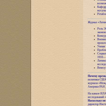
возмож
Кафедр
мусуль
Ретабло
Журнал «Лати
Роль Э
эконом
Конкур
Военно
прошло
Умная 
Пробле
Социал
1910—1
Латинс
исслед
Венесу
Почему прези
политики США 
журнала «Межд
Америки РАН
На канале ИЛА
исследований «
Насколько он
директор Инст