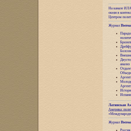
На канале ИЛА
океан в контек
Центром полит
Журнал
Iberoa
Парадо
полити
Бразил
Дрейфу
Болсон
Внешня
Двусто
анализ
Отдале
Объеди
Аргент
Молоде
Аргент
Истори
Испани
Латинская Ам
Америка: поли
«Международн
Журнал
Iberoa
Россия