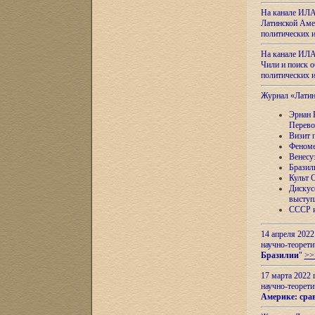
На канале ИЛА
Латинской Амер
политических
На канале ИЛА
Чили и поиск о
политических
Журнал «Лати
Эрнан 
Перево
Визит 
Феноме
Венесу
Бразил
Культ 
Дискус
выступ
СССР и
14 апреля 2022
научно-теорети
Бразилии
"
>>
17 марта 2022 
научно-теорети
Америке: сра