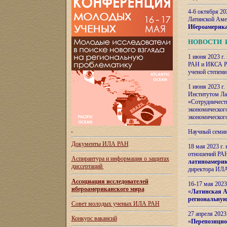
4-6 октября 20
Латинской Аме
Ибероамерика
НОВОСТИ 
1 июня 2023 г.
РАН и ИКСА РА
ученой степени
1 июня 2023 г
Институтом Ла
«Сотрудничеств
экономическог
экономическог
Научный семин
Документы ИЛА РАН
18 мая 2023 г
отношений РАН
Аспирантура и
информация о защитах
латиноамерик
диссертаций
директора ИЛА
Ассоциация исследователей
16-17 мая 202
ибероамериканского мира
«
Латинская Ам
региональную
Совет молодых ученых ИЛА РАН
27 апреля 2023
Конкурс вакансий
«
Перепозицио