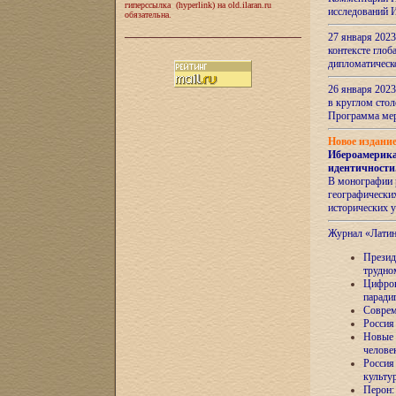
гиперссылка (hyperlink) на old.ilaran.ru
исследований 
обязательна.
27 января 2023
контексте глоб
дипломатическ
26 января 2023
в круглом сто
Программа ме
Новое издани
Ибероамерика
идентичности
В монографии 
географических
исторических 
Журнал «Лати
Президе
трудно
Цифров
паради
Соврем
Россия
Новые 
челове
Россия
культу
Перон: