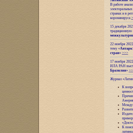
Латинская Ам
В работе анал
электоральных 
странах и в ре
коронавируса
15 декабря 20
традиционную
межкультурны
22 ноября 2022
тему «
Антаркт
стран
»
>>>
17 ноября 2022
ИЛА РАН высту
Бразилии
»
>>
Журнал «Лати
К вопр
ценнос
Причин
Амери
Междун
Развит
Издате
пример
«Докто
К поис
латино