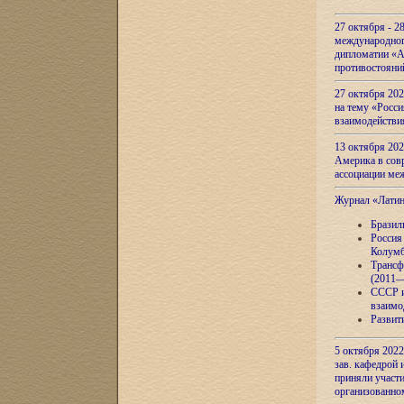
27 октября - 2
международног
дипломатии «А
противостояни
27 октября 20
на тему «Росси
взаимодействи
13 октября 202
Америка в сов
ассоциации ме
Журнал «Лати
Бразил
Россия
Колумб
Трансф
(2011—
СССР и
взаимо
Развит
5 октября 2022
зав. кафедрой
приняли участи
организованно