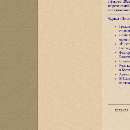
3 февраля 202
теоретический 
политически
Журнал «Лати
Гражда
социал
Война 
основ 
«Никог
Голлан
Фактор
Боливи
Влияни
Роль к
в Колу
Археол
El Caba
коллек
ГЛАВНАЯ