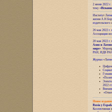
2 июня 2022 г
тему «
Испани
Институт Латин
жизни А.Н.Боро
издательского
26 мая 2022 г
Ассоциации ис
20 мая 2022 г.
Азия и Латин
мире
». Мероп
РАН, ИДВ РА
Журнал «Лати
Цифров
Социал
Гумани
«Полит
Электо
2022 гг
Внешняя
«Ответ
Новое издани
Rusia y España
Коллективная 