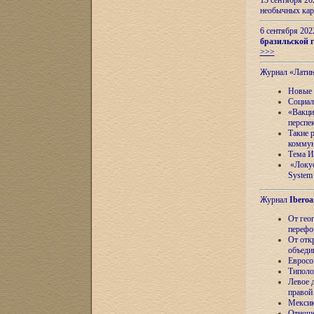
13 сентября 2
необычных кар
6 сентября 20
бразильской г
>>>
Журнал «Лати
Новые 
Социал
«Вакци
перспе
Такие 
коммун
Тема И
«Локус
System 
Журнал
Iberoa
От гео
перефо
От отк
объеди
Евросо
Типоло
Левое д
правой
Мексик
Отноше