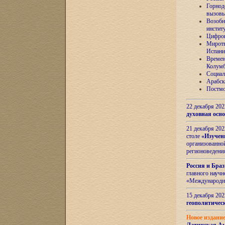
Горнод
вызов
Возобн
инстит
Цифров
Миротв
Испани
Времен
Колумб
Социал
Арабск
Постмо
22 декабря 20
духовная осн
21 декабря 20
столе
«Изучен
организованно
регионоведени
Россия и Бра
главного науч
«Международн
15 декабря 20
геополитическ
Новое издани