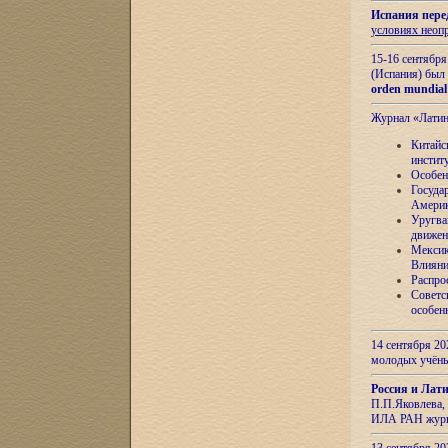
Испания пере
условиях неоп
15-16 сентябр
(Испания) был
orden mundial
Журнал «Лати
Китайс
инстит
Особен
Госуда
Амери
Уругва
движен
Мексик
Влияни
Распро
Советс
особен
14 сентября 20
молодых учён
Россия и Лат
П.П.Яковлева, 
ИЛА РАН журн