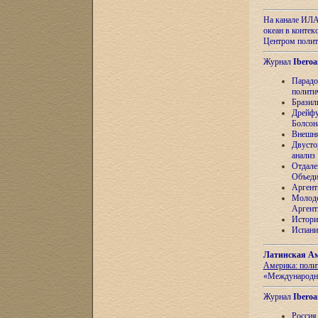
На канале ИЛА
океан в контек
Центром полит
Журнал
Iberoa
Парадо
полити
Бразил
Дрейфу
Болсон
Внешня
Двусто
анализ
Отдале
Объеди
Аргент
Молоде
Аргент
Истори
Испани
Латинская Ам
Америка: поли
«Международн
Журнал
Iberoa
Россия