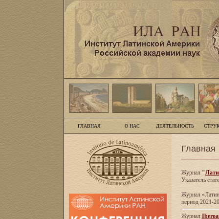
ГЛАВНАЯ
О НАС
ДЕЯТЕЛЬНОСТЬ
СТРУ
Главная
Журнал
"
Лати
Указатель стат
Журнал «Латинс
период 2021-20
Журнал
Iberoa