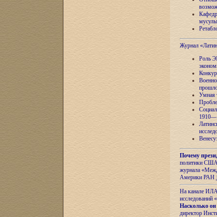
возмож
Кафедр
мусуль
Ретабло
Журнал «Лати
Роль Э
эконом
Конкур
Военно
прошло
Умная 
Пробле
Социал
1910—1
Латинс
исслед
Венесу
Почему прези
политики США 
журнала «Межд
Америки РАН
На канале ИЛА
исследований «
Насколько он
директор Инст