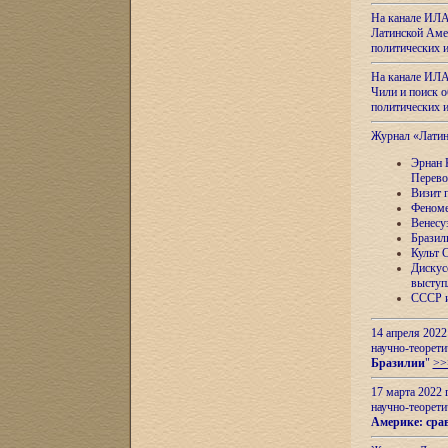
На канале ИЛА
Латинской Амер
политических
На канале ИЛА
Чили и поиск о
политических
Журнал «Лати
Эрнан 
Перево
Визит 
Феноме
Венесу
Бразил
Культ 
Дискус
выступ
СССР и
14 апреля 2022
научно-теорети
Бразилии
"
>>
17 марта 2022 
научно-теорети
Америке: сра