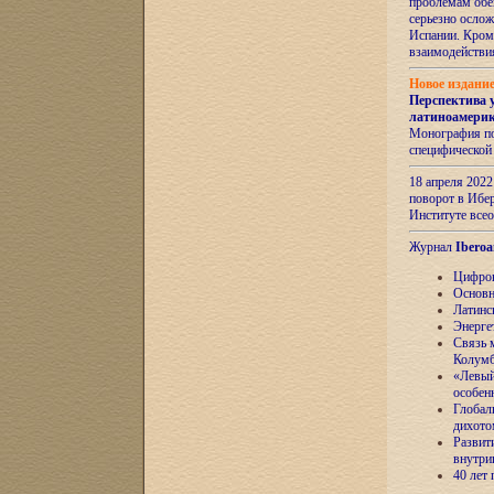
проблемам обе
серьезно ослож
Испании. Кром
взаимодейств
Новое издани
Перспектива 
латиноамери
Монография по
специфической
18 апреля 202
поворот в Ибер
Институте все
Журнал
Iberoa
Цифров
Основн
Латинс
Энерге
Связь 
Колум
«Левый
особен
Глобал
дихото
Развит
внутри
40 лет