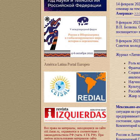
14 февраля 202
семинар на тем
Америки
»
>>
9 февраля 202
В.П. Беляева. 
посвящается» 
9 февраля 2023
Советов моло
Журнал «Лати
-
Роль к
América Latina Portal Europeo
Франча
Социал
анализ
Научно
Культу
Россий
Жанр х
Мексикано-ам
ситуации на г
предпринимает
состояние, одн
Комментарий к
Все права на материалы, находящиеся на сайте
old.ilaran.ru, охраняются в соответствии с
Россия и Лати
законодательством РФ (часть 4 ГК РФ). При
любом использовании материалов сайта
Комментарий П.