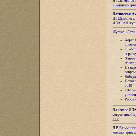
Н.А.Школяра н
и латиноамери
Латинская Ам
П.П.Яковлева, 
ИЛА РАН журн
Журнал «Лати
Хорхе 
времен
«Собст
неравн
Хайме 
полити
На пер
соврем
Либера
Новое 
2019—
«Не оч
устояв
Россий
На канале ИЛА
современной Б
>>>
Д.В.Разумовск
комментарий 