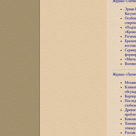
Журнал «Лати
Эрнан 
Косуме
Особен
соврем
«Подли
«Кроко
Регион
Бразил
восток
Сержиу
формир
«Мягка
Военно
Журнал «Лати
Механи
Климат
обсужд
Корпор
Послед
глобал
Древне
пробле
Киноин
Топони
этноку
Россия