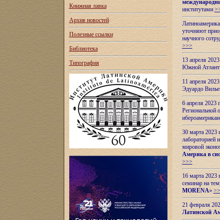
международн
Книжная лавка
институтами
>
Архив новостей
Латиноамерикан
уточняют приор
Полезные ссылки
научного сотр
>>>
Библиотека
13 апреля 202
Типография
Южной Атлант
11 апреля 202
Эдуардо Вилье
6 апреля 2023
Региональной 
ибероамерика
30 марта 2023
лабораторией и
мировой эконо
Америка в сис
>>>
16 марта 2023 
семинар на тем
MORENA
»
>
21 февраля 20
Латинской Ам