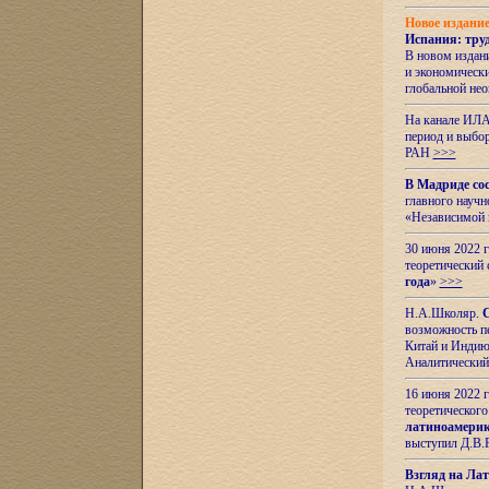
Новое издани
Испания: тру
В новом издан
и экономическ
глобальной не
На канале ИЛА
период и выбо
РАН
>>>
В Мадриде со
главного науч
«Независимой 
30 июня 2022 
теоретический 
года
»
>>>
Н.А.Школяр.
С
возможность пе
Китай и Индию,
Аналитический
16 июня 2022 г
теоретического
латиноамерик
выступил Д.В.
Взгляд на Ла