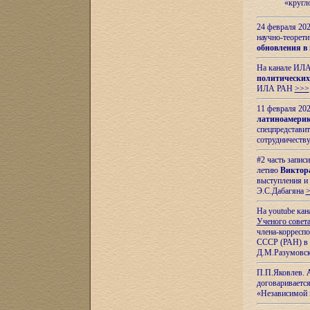
«кругл
24 февраля 202
научно-теорети
обновления в
На канале ИЛА
политических
ИЛА РАН
>>>
11 февраля 202
латиноамерик
спецпредстави
сотрудничест
#2 часть запис
летию
Виктор
выступления и
Э.С.Дабагяна
На youtube ка
Ученого совета
члена-корресп
СССР (РАН) в 1
Д.М.Разумовск
П.П.Яковлев.
договариваетс
«Независимой 