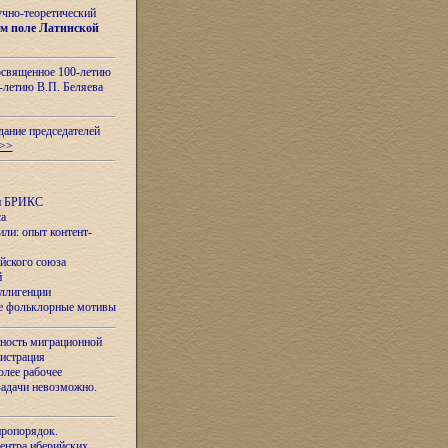
учно-теоретический
м поле Латинской
освященное 100-летию
-летию В.П. Беляева
дание председателей
>>
ан БРИКС
са
ли: опыт контент-
йского союза
й
еллигенции
ые фольклорные мотивы
ность миграционной
нистрация
олее рабочее
задачи невозможно.
иропорядок.
Центра иберийских