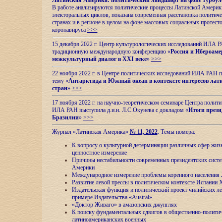
Латинская Америка: политический ландшафт на фоне турбул
В работе анализируются политические процессы Латинской Америки
электоральных циклов, показана современная расстановка политиче
странах и в регионе в целом на фоне массовых социальных протест
коронавируса
>>>
15 декабря 2022 г. Центр культурологических исследований ИЛА 
традиционную международную конференцию «
Россия и Ибероаме
межкультурный диалог в XXI веке
»
>>>
22 ноября 2022 г. в Центре политических исследований ИЛА РАН п
тему «
Антарктида и Южный океан в контексте интересов лат
стран
»
>>>
17 ноября 2022 г. на научно-теоретическом семинаре Центра полит
ИЛА РАН выступила д.и.н. Л.С.Окунева с докладом «
Итоги прези
Бразилии
»
>>>
Журнал «Латинская Америка»
№ 11, 2022
. Темы номера:
К вопросу о культурной детерминации различных сфер жиз
ценностное измерение
Причины нестабильности современных президентских систе
Америки
Международное измерение проблемы коренного населения
Развитие левой прессы в политическом контексте Испании 
Издательская функция и политический проект чилийских л
примере Издательства «Austral»
«Доктор Живаго» в амазонских джунглях
К поиску фундаментальных сдвигов в общественно-полити
латиноамериканских военных