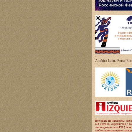
-
América Latina Portal Eu
Все права на материалы, нах
old.ilaran.ru, охраняются в с
законодательством РФ (часть
любом использовании материа