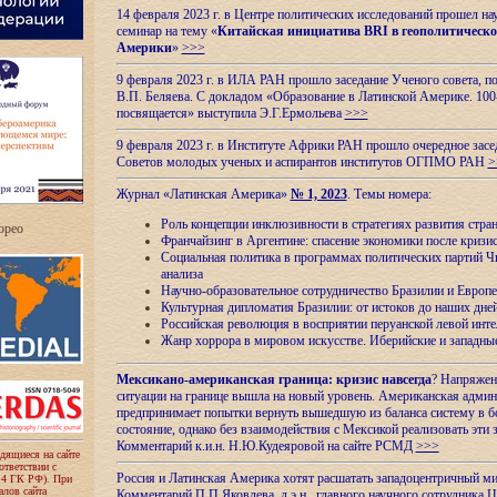
14 февраля 2023 г. в Центре политических исследований прошел на
семинар на тему «
Китайская инициатива BRI в геополитическо
Америки
»
>>>
9 февраля 2023 г. в ИЛА РАН прошло заседание Ученого совета, п
В.П. Беляева. С докладом «Образование в Латинской Америке. 100
посвящается» выступила Э.Г.Ермольева
>>>
9 февраля 2023 г. в Институте Африки РАН прошло очередное засе
Советов молодых ученых и аспирантов институтов ОГПМО РАН
>
Журнал «Латинская Америка»
№ 1, 2023
. Темы номера:
Роль концепции инклюзивности в стратегиях развития стр
ropeo
Франчайзинг в Аргентине: спасение экономики после кризи
Социальная политика в программах политических партий Чи
анализа
Научно-образовательное сотрудничество Бразилии и Европе
Культурная дипломатия Бразилии: от истоков до наших дне
Российская революция в восприятии перуанской левой инт
Жанр хоррора в мировом искусстве. Иберийские и западн
Мексикано-американская граница: кризис навсегда
? Напряжен
ситуации на границе вышла на новый уровень. Американская адми
предпринимает попытки вернуть вышедшую из баланса систему в б
состояние, однако без взаимодействия с Мексикой реализовать эти 
Комментарий к.и.н. Н.Ю.Кудеяровой на сайте РСМД
>>>
одящиеся на сайте
оответствии с
Россия и Латинская Америка хотят расшатать западоцентричный м
 4 ГК РФ). При
лов сайта
Комментарий П.П.Яковлева, д.э.н., главного научного сотрудника 