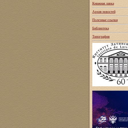
Книжная лавка
Архив новостей
Полезные ссылки
Библиотека
Типография