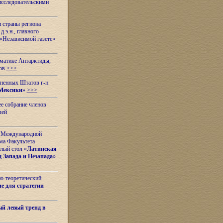
исследовательскими
и страны региона
.э.н., главного
«Независимой газете»
ематике Антарктиды,
вов
>>>
иненных Штатов г-н
Мексики
»
>>>
е собрание членов
лей
 с Международной
ма Факультета
лый стол «
Латинская
 Запада и Незапада
»
но-теоретический
е для стратегии
й левый тренд в