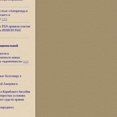
 столе «Антарктида в
еского и
я»
>>>
А РАН приняли участие
нном ИНИОН РАН.
ациональной
ности в
контексте новых
а «идентичность»
>>>
ска» Болсонару к
кой Америки в
и Карибского бассейна
непростых условиях
го суда по правам
ународного