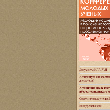
Документы ИЛА РАН
Аспирантура и
информац
диссертаций
Ассоциация исследова
ибероамериканского м
Совет молодых ученых
Конкурс вакансий