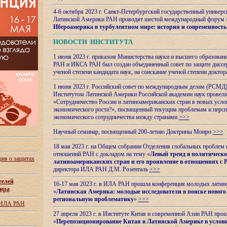
4-6 октября 2023 г. Санкт-Петербургский государственный универс
Латинской Америки РАН проводят шестой международный форум 
Ибероамерика в турбулентном мире: история и современность
НОВОСТИ ИНСТИТУТА
1 июня 2023 г. приказом Министерства науки и высшего образован
РАН и ИКСА РАН был создан объединенный совет по защите диссер
ученой степени кандидата наук, на соискание ученой степени доктор
1 июня 2023 г. Российский совет по международным делам (РСМД)
Институтом Латинской Америки Российской академии наук провели
«Сотрудничество России и латиноамериканских стран в новых услов
экономического роста?», посвященный текущим проблемам и персп
экономического сотрудничества между странами
>>>
Научный семинар, посвященный 200-летию Доктрины Монро
>>>
18 мая 2023 г. на Общем собрании Отделения глобальных проблем
отношений РАН с докладом на тему «
Левый тренд в политическ
ия о защитах
латиноамериканских стран и его проявление в отношениях с 
директора ИЛА РАН Д.М. Розенталь
>>>
телей
16-17 мая 2023 г. в ИЛА РАН прошла конференция молодых латин
ира
«
Латинская Америка: молодые исследователи в поиске нового 
региональную проблематику
»
>>>
 ИЛА РАН
27 апреля 2023 г. в Институте Китая и современной Азии РАН про
«
Перепозиционирование Китая в Латинской
Америке в услови