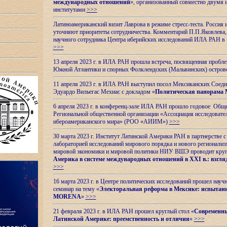
международных отношений
», организованный совместно двумя 
институтами
>>>
Латиноамериканский визит Лаврова в режиме стресс-теста. Россия 
уточняют приоритеты сотрудничества. Комментарий П.П.Яковлева, д
научного сотрудника Центра иберийских исследований ИЛА РАН в 
>>>
13 апреля 2023 г. в ИЛА РАН прошла встреча, посвященная пробл
Южной Атлантики и спорных
Фолклендских (Мальвинских) остро
11 апреля 2023 г. в ИЛА РАН выступил посол Мексиканских Соед
Эдуардо Вильегас Мехиас c докладом «
Политическая панорама 
6 апреля 2023 г. в конференц-зале ИЛА РАН прошло годовое Обще
Региональной общественной организации «Ассоциация исследовате
ибероамериканского мира» (РОО «АИИМ»)
>>>
30 марта 2023 г. Институт Латинской Америки РАН в партнерстве
лабораторией исследований мирового порядка и нового регионализ
мировой экономики и мировой политики НИУ ВШЭ проводит круг
Америка в системе международных отношений в XXI в.: взгляд
>>>
16 марта 2023 г. в Центре политических исследований прошел науч
семинар на тему «
Электоральная реформа в Мексике: испытани
MORENA
»
>>>
21 февраля 2023 г. в ИЛА РАН прошел круглый стол «
Современны
Латинской Америке: преемственность и отличия
»
>>>