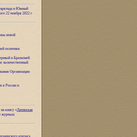
тарктида и Южный
ого 22 ноября 2022 г.
овы новой
ней политики
ерикой и Бразилией
и: количественный
вания Организации
я в России и
 на книгу «
Латинская
е журнала
украинского кризиса