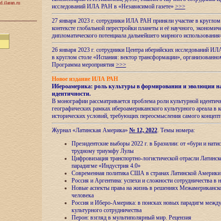
d.ilaran.ru
исследований ИЛА РАН в «Независимой газете»
>>>
27 января 2023 г. сотрудники ИЛА РАН приняли участие в круглом
контексте глобальной перестройки планеты и её научного, экономич
дипломатического потенциала дальнейшего мирного использовани
26 января 2023 г. сотрудники Центра иберийских исследований ИЛ
в круглом столе «Испания: вектор трансформации», организова
Программа мероприятия
>>>
Новое издание ИЛА РАН
Ибероамерика: роль культуры в формировании и эволюции н
идентичности
.
В монографии рассматривается проблема роли культурной идентич
географических рамках ибероамериканского культурного ареала в 
исторических условий, требующих переосмысления самого концепт
Журнал «Латинская Америка»
№ 12, 2022
. Темы номера:
Президентские выборы 2022 г. в Бразилии: от «бури и нати
трудному триумфу Лулы
Цифровизация транспортно-логистической отрасли Латинс
парадигме «Индустрия 4.0»
Современная политика США в странах Латинской Америки 
Россия и Аргентина: успехи и сложности сотрудничества в 
Новые аспекты права на жизнь в решениях Межамериканско
человека
Россия и Иберо-Америка: в поисках новых парадигм межд
культурного сотрудничества
Перон: взгляд в мультиполярный мир. Рецензия