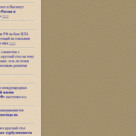
итет и Институт
«
Россия и
»
>>>
ия РФ на базе ИЛА
таций на соискание
а наук
>>>
 совместно с
 круглый стол на тему
иях: есть ли точки
ективам развития
 и международных
ой жизни
РФ
» выступил и.о.
оамериканистов
взгляда на
шел круглый стол
ях турбулентности