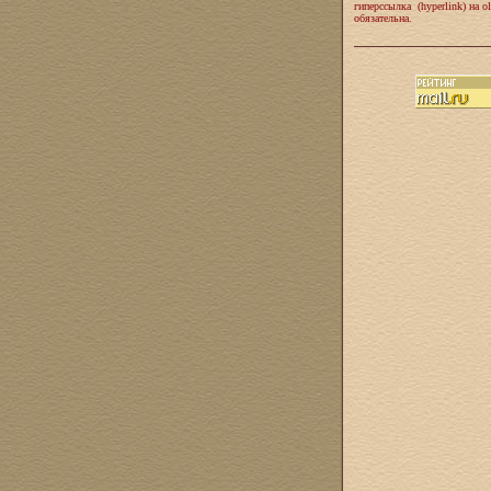
гиперссылка (hyperlink) на ol
обязательна.