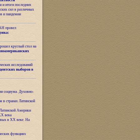
ентности
 и итоги последних
ских сил в различных
ов и пандемии
РАН провел
рика:
рошел круглый стол на
иноамериканских
ических исследований
дентских выборов в
ни социума. Духовно-
м в странах Латинской
 Латинской Америки
XX века
евых в XX веке. На
ческих функциях