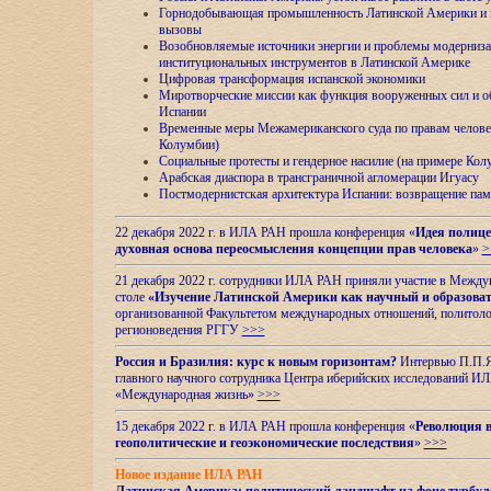
Горнодобывающая промышленность Латинской Америки и н
вызовы
Возобновляемые источники энергии и проблемы модерниз
институциональных инструментов в Латинской Америке
Цифровая трансформация испанской экономики
Миротворческие миссии как функция вооруженных сил и о
Испании
Временные меры Межамериканского суда по правам челове
Колумбии)
Социальные протесты и гендерное насилие (на примере Ко
Арабская диаспора в трансграничной агломерации Игуасу
Постмодернистская архитектура Испании: возвращение пам
22 декабря 2022 г. в ИЛА РАН прошла конференция «
Идея полице
духовная основа переосмысления концепции прав человека
»
>
21 декабря 2022 г. сотрудники ИЛА РАН приняли участие в Межд
столе
«Изучение Латинской Америки как научный и образова
организованной Факультетом международных отношений, политоло
регионоведения
РГГУ
>>>
Россия и Бразилия: курс к новым горизонтам?
Интервью П.П.Як
главного научного сотрудника Центра иберийских исследований 
«Международная жизнь»
>>>
15 декабря 2022 г. в ИЛА РАН прошла конференция «
Революция в
геополитические и геоэкономические последствия
»
>>>
Новое издание ИЛА РАН