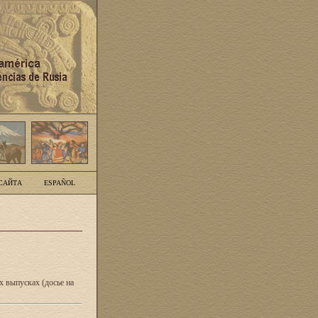
САЙТА
ESPAÑOL
 выпусках (досье на