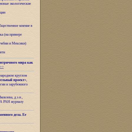
овые экологические
ации
бщественное мнение в
ка (на примере
лумбии и Мексики)
яти
нтричного мира как
>>
ународном круглом
тельный проект
»,
гии и зарубежного
овлева, д.э.н.,
ИЛА РАН журналу
оенного дела. Ее