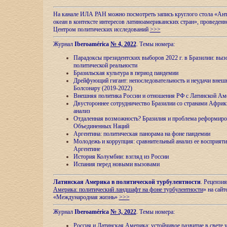
На канале ИЛА РАН можно посмотреть запись круглого стола «Ан
океан в контексте интересов латиноамериканских стран», проведенн
Центром политических исследований
>>>
Журнал
Iberoamérica
№ 4, 2022
. Темы номера:
Парадоксы президентских выборов 2022 г. в Бразилии: выз
политической реальности
Бразильская культура в период пандемии
Дрейфующий гигант: непоследовательность и неудачи внеш
Болсонару (2019-2022)
Внешняя политика России и отношения РФ с Латинской Ам
Двустороннее сотрудничество Бразилии со странами Африк
анализ
Отдаленная возможность? Бразилия и проблема реформиро
Объединенных Наций
Аргентина: политическая панорама на фоне пандемии
Молодежь и коррупция: сравнительный анализ ee восприяти
Аргентине
История Колумбии: взгляд из России
Испания перед новыми вызовами
Латинская Америка в политической турбулентности
. Рецензия
Америка: политический ландшафт на фоне турбулентности
» на сайт
«Международная жизнь»
>>>
Журнал
Iberoamérica
№ 3, 2022
. Темы номера:
Россия и Латинская Америка: устойчивое развитие в свете 