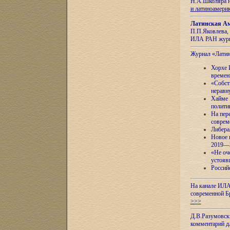
Н.А.Школяра н
и латиноамери
Латинская Ам
П.П.Яковлева, 
ИЛА РАН журн
Журнал «Лати
Хорхе 
времен
«Собст
неравн
Хайме 
полити
На пер
соврем
Либера
Новое 
2019—
«Не оч
устояв
Россий
На канале ИЛА
современной Б
>>>
Д.В.Разумовск
комментарий 