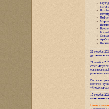
Горнод
вызов
Возобн
инстит
Цифров
Миротв
Испани
Времен
Колумб
Социал
Арабск
Постмо
22 декабря 20
духовная осн
21 декабря 20
столе
«Изучен
организованно
регионоведени
Россия и Бра
главного науч
«Международн
15 декабря 20
геополитическ
Новое издани