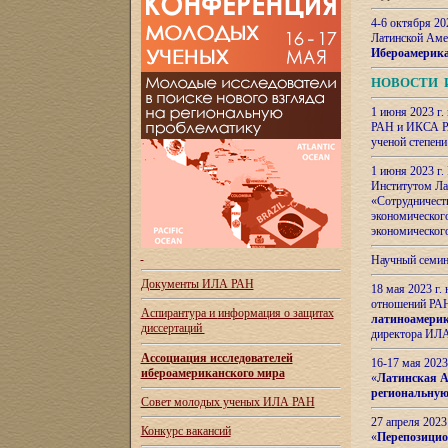
4-6 октября 20
Латинской Аме
Ибероамерика
НОВОСТИ 
1 июня 2023 г.
РАН и ИКСА РА
ученой степени
1 июня 2023 г
Институтом Ла
«Сотрудничеств
экономическог
экономическог
Научный семин
Документы ИЛА РАН
18 мая 2023 г
отношений РАН
Аспирантура и
информация о защитах
латиноамерик
диссертаций
директора ИЛА
Ассоциация исследователей
16-17 мая 202
ибероамериканского мира
«
Латинская Ам
региональную
Совет молодых ученых ИЛА РАН
27 апреля 2023
Конкурс вакансий
«
Перепозицио