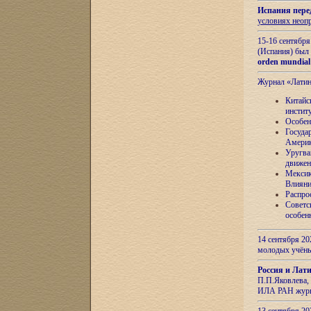
Испания пере
условиях неоп
15-16 сентябр
(Испания) был
orden mundial
Журнал «Лати
Китайс
инстит
Особен
Госуда
Амери
Уругва
движен
Мексик
Влияни
Распро
Советс
особен
14 сентября 20
молодых учён
Россия и Лат
П.П.Яковлева, 
ИЛА РАН журн