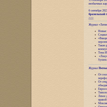
13 сентября 2
необычных кар
6 сентября 20
бразильской г
>>>
Журнал «Лати
Новые 
Социал
«Вакци
перспе
Такие 
коммун
Тема И
«Локус
System 
Журнал
Iberoa
От гео
перефо
От отк
объеди
Евросо
Типоло
Левое д
правой
Мексик
Отноше