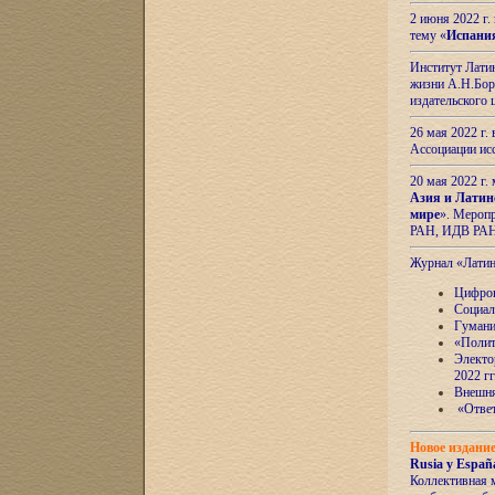
2 июня 2022 г
тему «
Испани
Институт Латин
жизни А.Н.Боро
издательского
26 мая 2022 г
Ассоциации ис
20 мая 2022 г.
Азия и Латин
мире
». Мероп
РАН, ИДВ РА
Журнал «Лати
Цифров
Социал
Гумани
«Полит
Электо
2022 гг
Внешняя
«Ответ
Новое издани
Rusia y España
Коллективная 