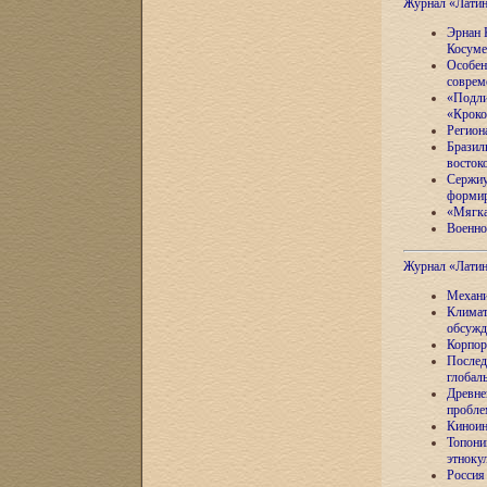
Журнал «Лати
Эрнан 
Косуме
Особен
соврем
«Подли
«Кроко
Регион
Бразил
восток
Сержиу
формир
«Мягка
Военно
Журнал «Лати
Механи
Климат
обсужд
Корпор
Послед
глобал
Древне
пробле
Киноин
Топони
этноку
Россия