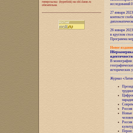
гиперссылка (hyperlink) на old.ilaran.ru
исследований 
обязательна.
27 января 2023
контексте глоб
дипломатическ
26 января 2023
в круглом сто
Программа ме
Новое издани
Ибероамерика
идентичности
В монографии 
географических
исторических 
Журнал «Лати
Президе
трудно
Цифров
паради
Соврем
Россия
Новые 
челове
Россия
культу
Перон: