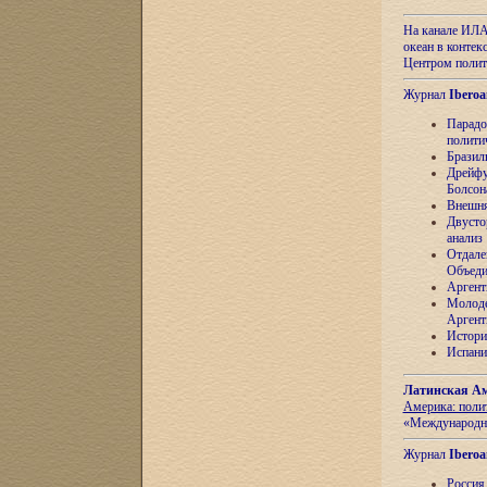
На канале ИЛА
океан в контек
Центром полит
Журнал
Iberoa
Парадо
полити
Бразил
Дрейфу
Болсон
Внешня
Двусто
анализ
Отдале
Объеди
Аргент
Молоде
Аргент
Истори
Испани
Латинская Ам
Америка: поли
«Международн
Журнал
Iberoa
Россия