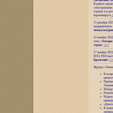
Латинская Ам
В работе анал
электоральных 
странах и в ре
коронавируса
15 декабря 20
традиционную
межкультурны
22 ноября 2022
тему «
Антаркт
стран
»
>>>
17 ноября 2022
ИЛА РАН высту
Бразилии
»
>>
Журнал «Лати
К вопр
ценнос
Причин
Амери
Междун
Развит
Издате
пример
«Докто
К поис
латино