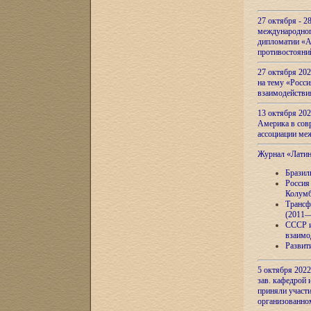
27 октября - 2
международног
дипломатии «А
противостояни
27 октября 20
на тему «Росси
взаимодействи
13 октября 202
Америка в сов
ассоциации ме
Журнал «Лати
Бразил
Россия
Колумб
Трансф
(2011—
СССР и
взаимо
Развит
5 октября 2022
зав. кафедрой
приняли участи
организованно