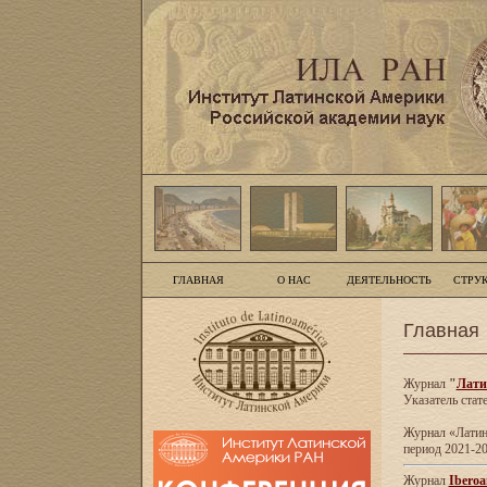
ГЛАВНАЯ
О НАС
ДЕЯТЕЛЬНОСТЬ
СТРУ
Главная
Журнал
"
Лати
Указатель стат
Журнал «Латинс
период 2021-20
Журнал
Iberoa