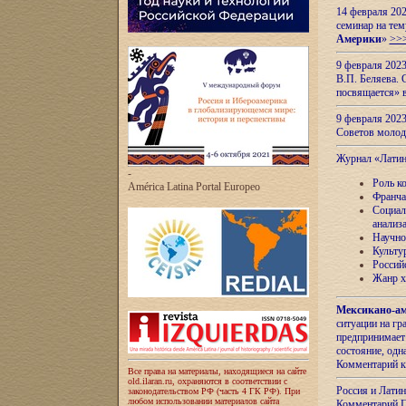
14 февраля 202
семинар на тем
Америки
»
>>
9 февраля 202
В.П. Беляева. 
посвящается» 
9 февраля 2023
Советов моло
Журнал «Лати
-
Роль к
América Latina Portal Europeo
Франча
Социал
анализ
Научно
Культу
Россий
Жанр х
Мексикано-ам
ситуации на г
предпринимает
состояние, одн
Комментарий к
Все права на материалы, находящиеся на сайте
old.ilaran.ru, охраняются в соответствии с
Россия и Лати
законодательством РФ (часть 4 ГК РФ). При
любом использовании материалов сайта
Комментарий П.