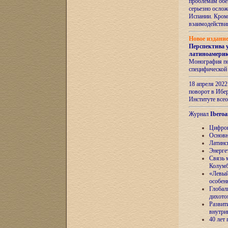
проблемам обе
серьезно ослож
Испании. Кром
взаимодейств
Новое издани
Перспектива 
латиноамери
Монография по
специфической
18 апреля 202
поворот в Ибер
Институте все
Журнал
Iberoa
Цифров
Основн
Латинс
Энерге
Связь 
Колум
«Левый
особен
Глобал
дихото
Развит
внутри
40 лет