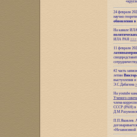
«кругл
24 февраля 202
научно-теорети
обновления в
На канале ИЛА
политических
ИЛА РАН
>>>
11 февраля 202
латиноамерик
спецпредстави
сотрудничест
#2 часть запис
летию
Виктор
выступления и
Э.С.Дабагяна
На youtube ка
Ученого совета
члена-корресп
СССР (РАН) в 1
Д.М.Разумовск
П.П.Яковлев.
договариваетс
«Независимой 