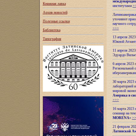
международн
Книжная лавка
институтами
>
Архив новостей
Латиноамерикан
уточняют приор
Полезные ссылки
научного сотр
>>>
Библиотека
13 апреля 202
Типография
Южной Атлант
11 апреля 202
Эдуардо Вилье
6 апреля 2023
Региональной 
ибероамерика
30 марта 2023
лабораторией и
мировой эконо
Америка в сис
>>>
16 марта 2023 
семинар на тем
MORENA
»
>
21 февраля 20
Латинской Ам