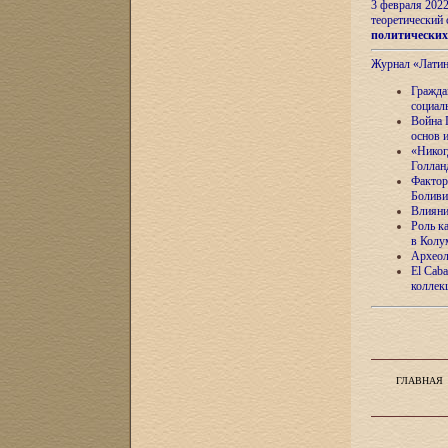
3 февраля 202
теоретический 
политически
Журнал «Лати
Гражда
социал
Война 
основ 
«Никог
Голлан
Фактор
Боливи
Влияни
Роль к
в Колу
Археол
El Caba
коллек
ГЛАВНАЯ