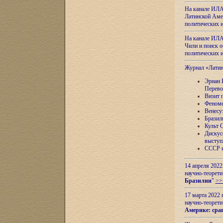
На канале ИЛА
Латинской Амер
политических
На канале ИЛА
Чили и поиск о
политических
Журнал «Лати
Эрнан 
Перево
Визит 
Феноме
Венесу
Бразил
Культ 
Дискус
выступ
СССР и
14 апреля 2022
научно-теорети
Бразилии
"
>>
17 марта 2022 
научно-теорети
Америке: сра