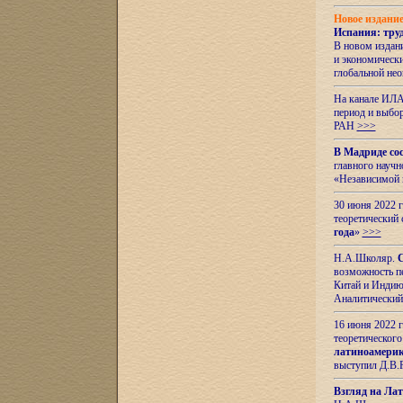
Новое издани
Испания: тру
В новом издан
и экономическ
глобальной не
На канале ИЛА
период и выбо
РАН
>>>
В Мадриде со
главного науч
«Независимой 
30 июня 2022 
теоретический 
года
»
>>>
Н.А.Школяр.
С
возможность пе
Китай и Индию,
Аналитический
16 июня 2022 г
теоретического
латиноамерик
выступил Д.В.
Взгляд на Ла