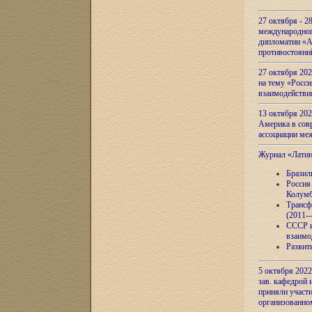
27 октября - 2
международног
дипломатии «А
противостояни
27 октября 20
на тему «Росси
взаимодействи
13 октября 202
Америка в сов
ассоциации ме
Журнал «Лати
Бразил
Россия
Колумб
Трансф
(2011—
СССР и
взаимо
Развит
5 октября 2022
зав. кафедрой
приняли участи
организованно