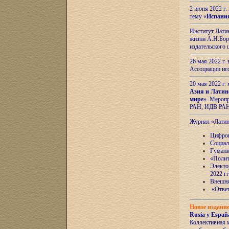
2 июня 2022 г
тему «
Испани
Институт Латин
жизни А.Н.Боро
издательского
26 мая 2022 г
Ассоциации ис
20 мая 2022 г.
Азия и Латин
мире
». Мероп
РАН, ИДВ РА
Журнал «Лати
Цифров
Социал
Гумани
«Полит
Электо
2022 гг
Внешняя
«Ответ
Новое издани
Rusia y España
Коллективная 