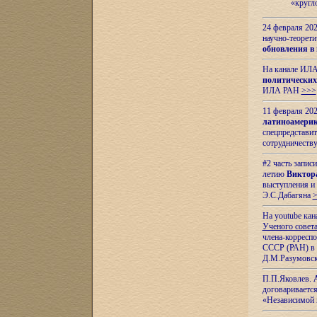
«кругл
24 февраля 202
научно-теорети
обновления в
На канале ИЛА
политических
ИЛА РАН
>>>
11 февраля 202
латиноамерик
спецпредстави
сотрудничест
#2 часть запис
летию
Виктор
выступления и
Э.С.Дабагяна
На youtube ка
Ученого совета
члена-корресп
СССР (РАН) в 1
Д.М.Разумовск
П.П.Яковлев.
договариваетс
«Независимой 