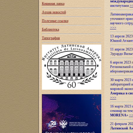
международн
Книжная лавка
институтами
>
Архив новостей
Латиноамерикан
уточняют приор
Полезные ссылки
научного сотр
>>>
Библиотека
13 апреля 202
Типография
Южной Атлант
11 апреля 202
Эдуардо Вилье
6 апреля 2023
Региональной 
ибероамерика
30 марта 2023
лабораторией и
мировой эконо
Америка в сис
>>>
16 марта 2023 
семинар на тем
MORENA
»
>
21 февраля 20
Латинской Ам