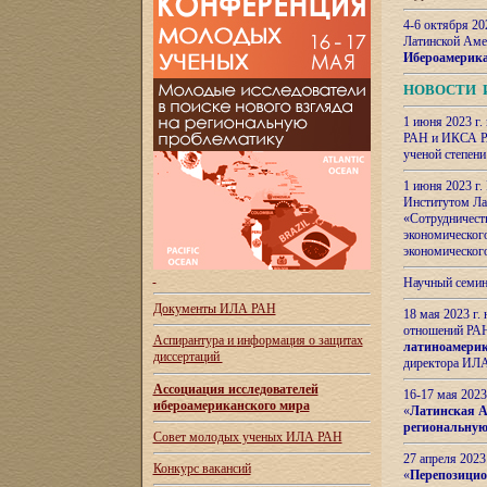
4-6 октября 20
Латинской Аме
Ибероамерика
НОВОСТИ 
1 июня 2023 г.
РАН и ИКСА РА
ученой степени
1 июня 2023 г
Институтом Ла
«Сотрудничеств
экономическог
экономическог
Научный семин
Документы ИЛА РАН
18 мая 2023 г
отношений РАН
Аспирантура и
информация о защитах
латиноамерик
диссертаций
директора ИЛА
Ассоциация исследователей
16-17 мая 202
ибероамериканского мира
«
Латинская Ам
региональную
Совет молодых ученых ИЛА РАН
27 апреля 2023
Конкурс вакансий
«
Перепозицио