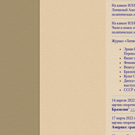
На канале ИЛА
Латинской Амер
политических
На канале ИЛА
Чили и поиск о
политических
Журнал «Лати
Эрнан 
Перево
Визит 
Феноме
Венесу
Бразил
Культ 
Дискус
выступ
СССР и
14 апреля 2022
научно-теорети
Бразилии
"
>>
17 марта 2022 
научно-теорети
Америке: сра