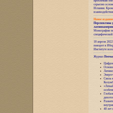
проблемам обе
серьезно ослож
Испании. Кром
взаимодейств
Новое издани
Перспектива 
латиноамери
Монография по
специфической
18 апреля 202
поворот в Ибер
Институте все
Журнал
Iberoa
Цифров
Основн
Латинс
Энерге
Связь 
Колум
«Левый
особен
Глобал
дихото
Развит
внутри
40 лет