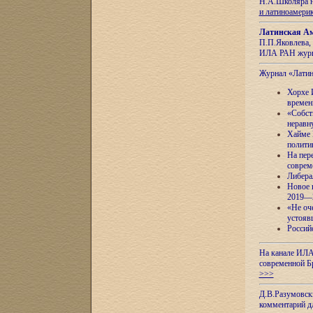
Н.А.Школяра н
и латиноамери
Латинская Ам
П.П.Яковлева, 
ИЛА РАН журн
Журнал «Лати
Хорхе 
времен
«Собст
неравн
Хайме 
полити
На пер
соврем
Либера
Новое 
2019—
«Не оч
устояв
Россий
На канале ИЛА
современной Б
>>>
Д.В.Разумовск
комментарий 