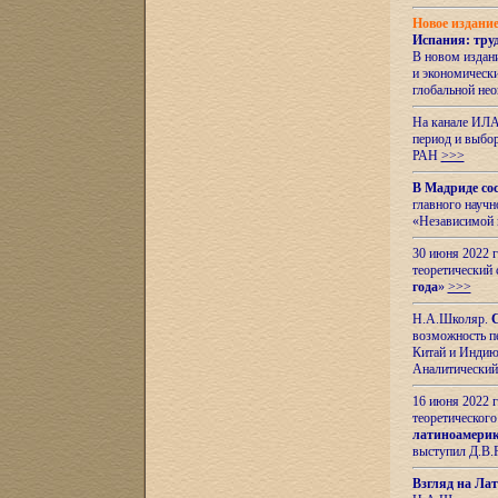
Новое издани
Испания: тру
В новом издан
и экономическ
глобальной не
На канале ИЛА
период и выбо
РАН
>>>
В Мадриде со
главного науч
«Независимой 
30 июня 2022 
теоретический 
года
»
>>>
Н.А.Школяр.
С
возможность пе
Китай и Индию,
Аналитический
16 июня 2022 г
теоретического
латиноамерик
выступил Д.В.
Взгляд на Ла