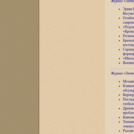
Журнал «Лати
Эрнан 
Косуме
Особен
соврем
«Подли
«Кроко
Регион
Бразил
восток
Сержиу
формир
«Мягка
Военно
Журнал «Лати
Механи
Климат
обсужд
Корпор
Послед
глобал
Древне
пробле
Киноин
Топони
этноку
Россия