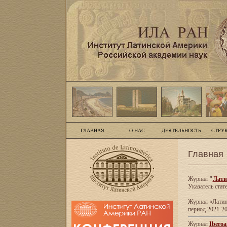
ГЛАВНАЯ
О НАС
ДЕЯТЕЛЬНОСТЬ
СТРУ
Главная
Журнал
"
Лати
Указатель стат
Журнал «Латинс
период 2021-20
Журнал
Iberoa