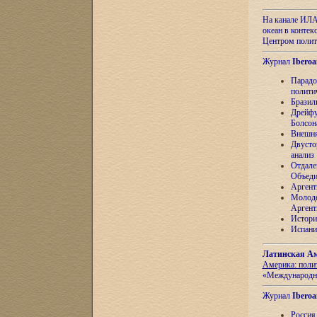
На канале ИЛА
океан в контек
Центром полит
Журнал
Iberoa
Парадо
полити
Бразил
Дрейфу
Болсон
Внешня
Двусто
анализ
Отдале
Объеди
Аргент
Молоде
Аргент
Истори
Испани
Латинская Ам
Америка: поли
«Международн
Журнал
Iberoa
Россия