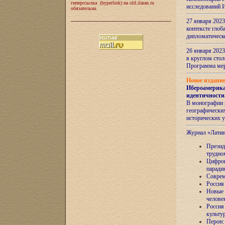
гиперссылка (hyperlink) на old.ilaran.ru
исследований 
обязательна.
27 января 2023
контексте глоб
дипломатическ
26 января 2023
в круглом сто
Программа ме
Новое издани
Ибероамерика
идентичности
В монографии 
географических
исторических 
Журнал «Лати
Президе
трудно
Цифров
паради
Соврем
Россия
Новые 
челове
Россия
культу
Перон: