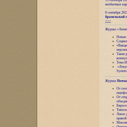
13 сентября 2
необычных кар
6 сентября 20
бразильской г
>>>
Журнал «Лати
Новые 
Социал
«Вакци
перспе
Такие 
коммун
Тема И
«Локус
System 
Журнал
Iberoa
От гео
перефо
От отк
объеди
Евросо
Типоло
Левое д
правой
Мексик
Отноше