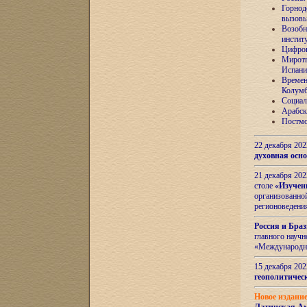
Горнод
вызов
Возобн
инстит
Цифров
Миротв
Испани
Времен
Колумб
Социал
Арабск
Постмо
22 декабря 20
духовная осн
21 декабря 20
столе
«Изучен
организованно
регионоведени
Россия и Бра
главного науч
«Международн
15 декабря 20
геополитическ
Новое издани