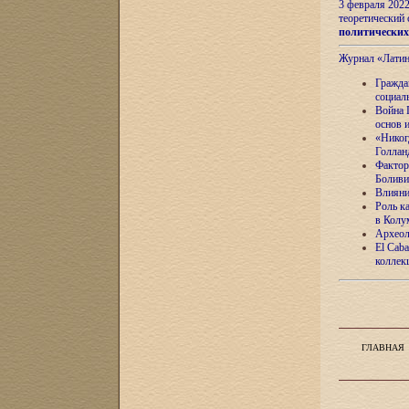
3 февраля 202
теоретический 
политически
Журнал «Лати
Гражда
социал
Война 
основ 
«Никог
Голлан
Фактор
Боливи
Влияни
Роль к
в Колу
Археол
El Caba
коллек
ГЛАВНАЯ