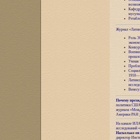
возмож
Кафедр
мусуль
Ретабло
Журнал «Лати
Роль Э
эконом
Конкур
Военно
прошло
Умная 
Пробле
Социал
1910—1
Латинс
исслед
Венесу
Почему прези
политики США 
журнала «Межд
Америки РАН
На канале ИЛА
исследований «
Насколько он
директор Инст