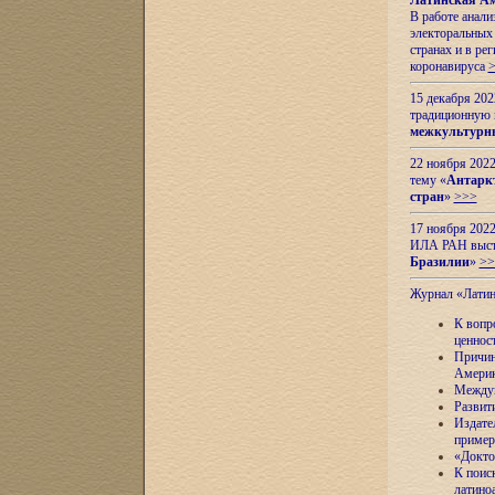
Латинская Ам
В работе анал
электоральных 
странах и в ре
коронавируса
15 декабря 20
традиционную
межкультурны
22 ноября 2022
тему «
Антаркт
стран
»
>>>
17 ноября 2022
ИЛА РАН высту
Бразилии
»
>>
Журнал «Лати
К вопр
ценнос
Причин
Амери
Междун
Развит
Издате
пример
«Докто
К поис
латино