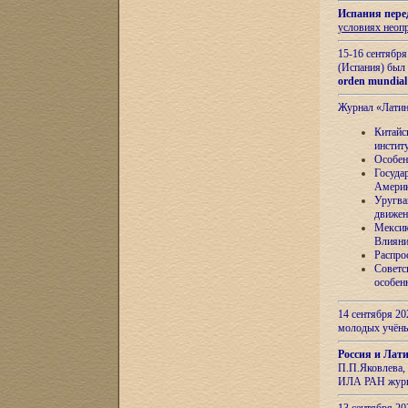
Испания пере
условиях неоп
15-16 сентябр
(Испания) был
orden mundial
Журнал «Лати
Китайс
инстит
Особен
Госуда
Амери
Уругва
движен
Мексик
Влияни
Распро
Советс
особен
14 сентября 20
молодых учён
Россия и Лат
П.П.Яковлева, 
ИЛА РАН журн