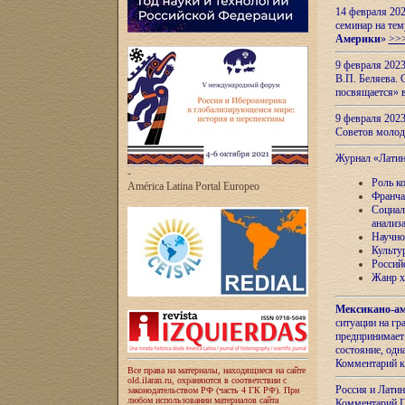
14 февраля 202
семинар на тем
Америки
»
>>
9 февраля 202
В.П. Беляева. 
посвящается» 
9 февраля 2023
Советов моло
Журнал «Лати
-
Роль к
América Latina Portal Europeo
Франча
Социал
анализ
Научно
Культу
Россий
Жанр х
Мексикано-ам
ситуации на г
предпринимает
состояние, одн
Комментарий к
Все права на материалы, находящиеся на сайте
old.ilaran.ru, охраняются в соответствии с
Россия и Лати
законодательством РФ (часть 4 ГК РФ). При
любом использовании материалов сайта
Комментарий П.