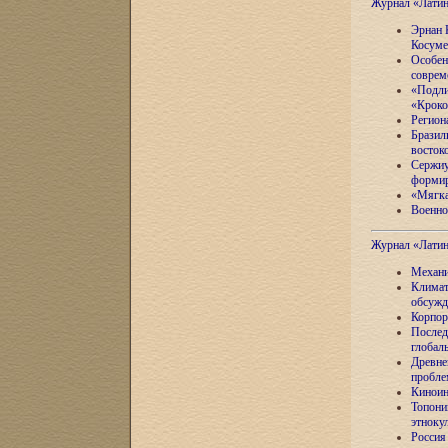
Журнал «Лати
Эрнан 
Косуме
Особен
соврем
«Подли
«Кроко
Регион
Бразил
восток
Сержиу
формир
«Мягка
Военно
Журнал «Лати
Механи
Климат
обсужд
Корпор
Послед
глобал
Древне
пробле
Киноин
Топони
этноку
Россия