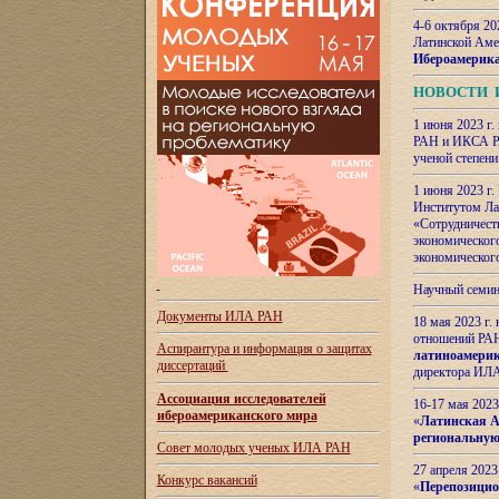
4-6 октября 20
Латинской Аме
Ибероамерика
НОВОСТИ 
1 июня 2023 г.
РАН и ИКСА РА
ученой степени
1 июня 2023 г
Институтом Ла
«Сотрудничеств
экономическог
экономическог
Научный семин
Документы ИЛА РАН
18 мая 2023 г
отношений РАН
Аспирантура и
информация о защитах
латиноамерик
диссертаций
директора ИЛА
Ассоциация исследователей
16-17 мая 202
ибероамериканского мира
«
Латинская Ам
региональную
Совет молодых ученых ИЛА РАН
27 апреля 2023
Конкурс вакансий
«
Перепозицио