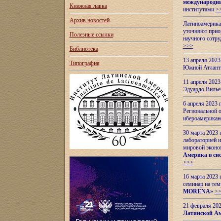
международн
Книжная лавка
институтами
>
Архив новостей
Латиноамерикан
уточняют приор
Полезные ссылки
научного сотр
>>>
Библиотека
13 апреля 202
Типография
Южной Атлант
11 апреля 202
Эдуардо Вилье
6 апреля 2023
Региональной 
ибероамерика
30 марта 2023
лабораторией и
мировой эконо
Америка в сис
>>>
16 марта 2023 
семинар на тем
MORENA
»
>
21 февраля 20
Латинской Ам