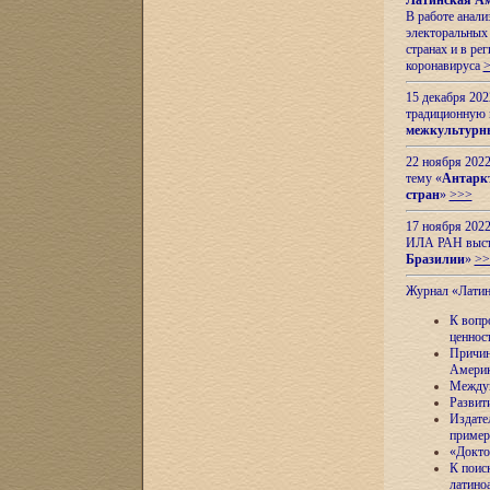
Латинская Ам
В работе анал
электоральных 
странах и в ре
коронавируса
15 декабря 20
традиционную
межкультурны
22 ноября 2022
тему «
Антаркт
стран
»
>>>
17 ноября 2022
ИЛА РАН высту
Бразилии
»
>>
Журнал «Лати
К вопр
ценнос
Причин
Амери
Междун
Развит
Издате
пример
«Докто
К поис
латино