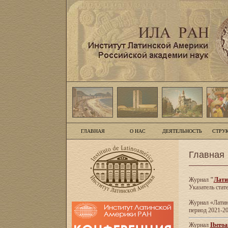
ГЛАВНАЯ
О НАС
ДЕЯТЕЛЬНОСТЬ
СТРУ
Главная
Журнал
"
Лати
Указатель стат
Журнал «Латинс
период 2021-20
Журнал
Iberoa