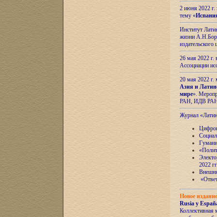
2 июня 2022 г
тему «
Испани
Институт Латин
жизни А.Н.Боро
издательского
26 мая 2022 г
Ассоциации ис
20 мая 2022 г.
Азия и Латин
мире
». Мероп
РАН, ИДВ РА
Журнал «Лати
Цифров
Социал
Гумани
«Полит
Электо
2022 гг
Внешняя
«Ответ
Новое издани
Rusia y España
Коллективная 