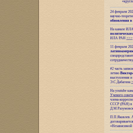
«кругл
24 февраля 202
научно-теорети
обновления в
На канале ИЛА
политических
ИЛА РАН
>>>
11 февраля 202
латиноамерик
спецпредстави
сотрудничест
#2 часть запис
летию
Виктор
выступления и
Э.С.Дабагяна
На youtube ка
Ученого совета
члена-корресп
СССР (РАН) в 1
Д.М.Разумовск
П.П.Яковлев.
договариваетс
«Независимой 