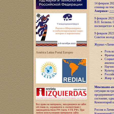
14 февраля 202
семинар на тем
Америки
»
>>
9 февраля 202
В.П. Беляева. 
посвящается» 
9 февраля 2023
Советов моло
Журнал «Лати
-
Роль к
América Latina Portal Europeo
Франча
Социал
анализ
Научно
Культу
Россий
Жанр х
Мексикано-ам
ситуации на г
предпринимает
состояние, одн
Комментарий к
Все права на материалы, находящиеся на сайте
old.ilaran.ru, охраняются в соответствии с
Россия и Лати
законодательством РФ (часть 4 ГК РФ). При
любом использовании материалов сайта
Комментарий П.