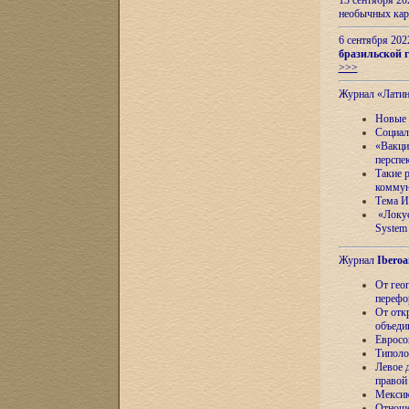
13 сентября 2
необычных кар
6 сентября 20
бразильской г
>>>
Журнал «Лати
Новые 
Социал
«Вакци
перспе
Такие 
коммун
Тема И
«Локус
System 
Журнал
Iberoa
От гео
перефо
От отк
объеди
Евросо
Типоло
Левое д
правой
Мексик
Отноше