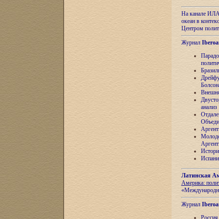
На канале ИЛА
океан в контек
Центром полит
Журнал
Iberoa
Парадо
полити
Бразил
Дрейфу
Болсон
Внешня
Двусто
анализ
Отдале
Объеди
Аргент
Молоде
Аргент
Истори
Испани
Латинская Ам
Америка: поли
«Международн
Журнал
Iberoa
Россия