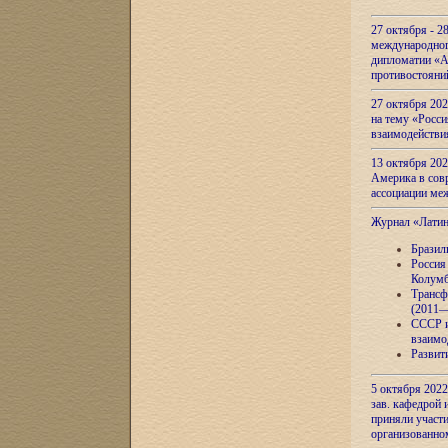
27 октября - 2
международног
дипломатии «А
противостояни
27 октября 20
на тему «Росси
взаимодействи
13 октября 202
Америка в сов
ассоциации ме
Журнал «Лати
Бразил
Россия
Колумб
Трансф
(2011—
СССР и
взаимо
Развит
5 октября 2022
зав. кафедрой
приняли участи
организованно