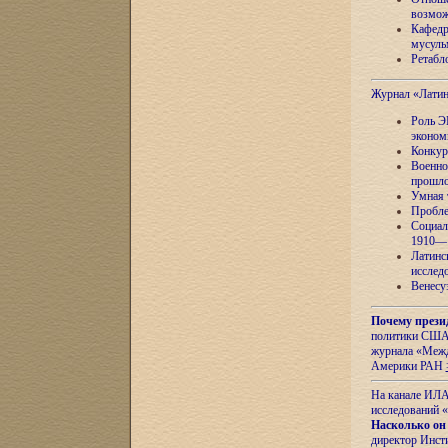
возмож
Кафедр
мусуль
Ретабло
Журнал «Лати
Роль Э
эконом
Конкур
Военно
прошло
Умная 
Пробле
Социал
1910—1
Латинс
исслед
Венесу
Почему прези
политики США 
журнала «Межд
Америки РАН
На канале ИЛА
исследований «
Насколько он
директор Инст