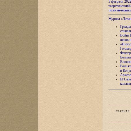
3 февраля 202
теоретический 
политически
Журнал «Лати
Гражда
социал
Война 
основ 
«Никог
Голлан
Фактор
Боливи
Влияни
Роль к
в Колу
Археол
El Caba
коллек
ГЛАВНАЯ