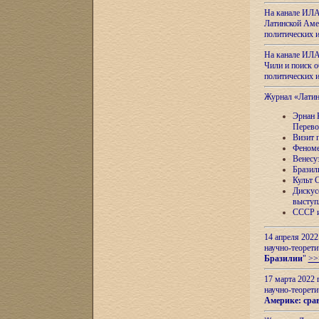
На канале ИЛА
Латинской Амер
политических
На канале ИЛА
Чили и поиск о
политических
Журнал «Лати
Эрнан 
Перево
Визит 
Феноме
Венесу
Бразил
Культ 
Дискус
выступ
СССР и
14 апреля 2022
научно-теорети
Бразилии
"
>>
17 марта 2022 
научно-теорети
Америке: сра