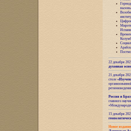
Горнод
вызов
Возобн
инстит
Цифров
Миротв
Испани
Времен
Колумб
Социал
Арабск
Постмо
22 декабря 20
духовная осн
21 декабря 20
столе
«Изучен
организованно
регионоведени
Россия и Бра
главного науч
«Международн
15 декабря 20
геополитическ
Новое издани