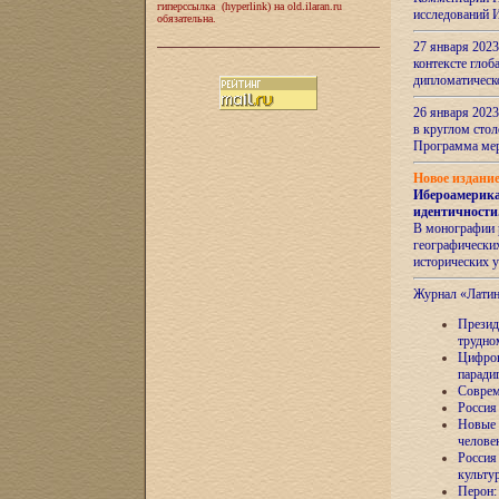
гиперссылка (hyperlink) на old.ilaran.ru
исследований 
обязательна.
27 января 2023
контексте глоб
дипломатическ
26 января 2023
в круглом сто
Программа ме
Новое издани
Ибероамерика
идентичности
В монографии 
географических
исторических 
Журнал «Лати
Президе
трудно
Цифров
паради
Соврем
Россия
Новые 
челове
Россия
культу
Перон: