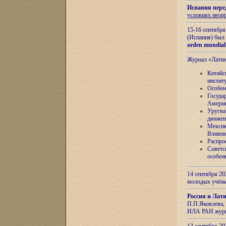
Испания пере
условиях неоп
15-16 сентябр
(Испания) был
orden mundial
Журнал «Лати
Китайс
инстит
Особен
Госуда
Амери
Уругва
движен
Мексик
Влияни
Распро
Советс
особен
14 сентября 20
молодых учён
Россия и Лат
П.П.Яковлева, 
ИЛА РАН журн