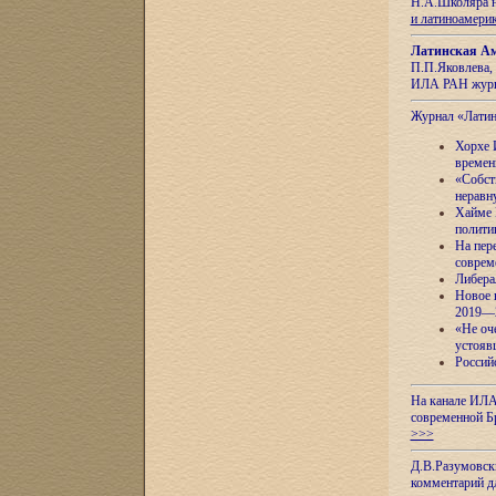
Н.А.Школяра н
и латиноамери
Латинская Ам
П.П.Яковлева, 
ИЛА РАН журн
Журнал «Лати
Хорхе 
времен
«Собст
неравн
Хайме 
полити
На пер
соврем
Либера
Новое 
2019—
«Не оч
устояв
Россий
На канале ИЛА
современной Б
>>>
Д.В.Разумовск
комментарий 