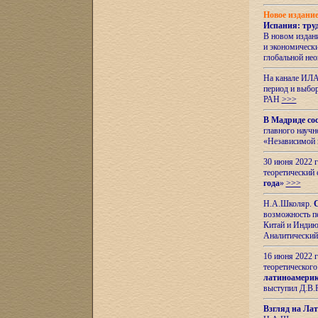
Новое издани
Испания: тру
В новом издан
и экономическ
глобальной не
На канале ИЛА
период и выбо
РАН
>>>
В Мадриде со
главного науч
«Независимой 
30 июня 2022 
теоретический 
года
»
>>>
Н.А.Школяр.
С
возможность пе
Китай и Индию,
Аналитический
16 июня 2022 г
теоретического
латиноамерик
выступил Д.В.
Взгляд на Ла