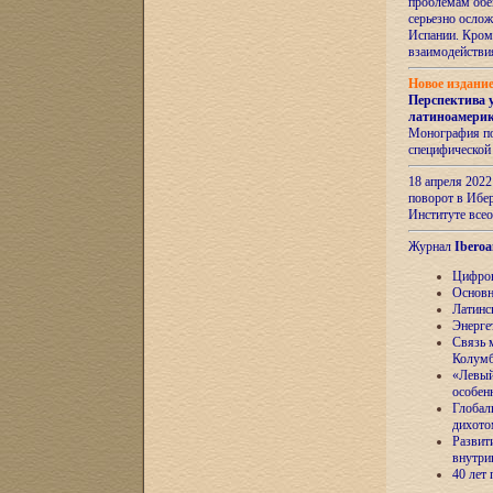
проблемам обе
серьезно ослож
Испании. Кром
взаимодейств
Новое издани
Перспектива 
латиноамери
Монография по
специфической
18 апреля 202
поворот в Ибер
Институте все
Журнал
Iberoa
Цифров
Основн
Латинс
Энерге
Связь 
Колум
«Левый
особен
Глобал
дихото
Развит
внутри
40 лет