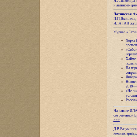
Н.А.Школяра н
и латиноамери
Латинская Ам
П.П.Яковлева, 
ИЛА РАН журн
Журнал «Лати
Хорхе 
времен
«Собст
неравн
Хайме 
полити
На пер
соврем
Либера
Новое 
2019—
«Не оч
устояв
Россий
На канале ИЛА
современной Б
>>>
Д.В.Разумовск
комментарий 