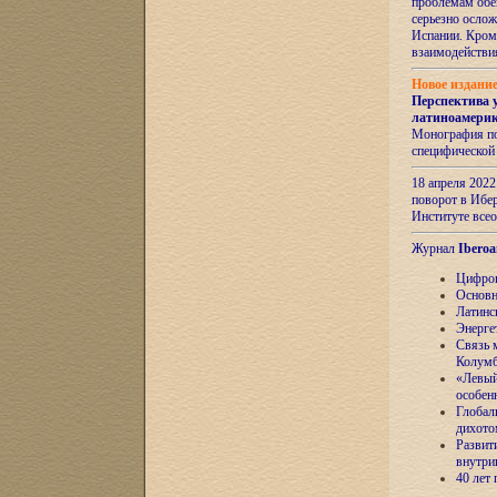
проблемам обе
серьезно ослож
Испании. Кром
взаимодейств
Новое издани
Перспектива 
латиноамери
Монография по
специфической
18 апреля 202
поворот в Ибер
Институте все
Журнал
Iberoa
Цифров
Основн
Латинс
Энерге
Связь 
Колум
«Левый
особен
Глобал
дихото
Развит
внутри
40 лет