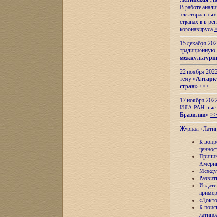
Латинская Ам
В работе анал
электоральных 
странах и в ре
коронавируса
15 декабря 20
традиционную
межкультурны
22 ноября 2022
тему «
Антаркт
стран
»
>>>
17 ноября 2022
ИЛА РАН высту
Бразилии
»
>>
Журнал «Лати
К вопр
ценнос
Причин
Амери
Междун
Развит
Издате
пример
«Докто
К поис
латино