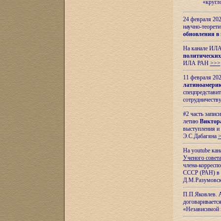
«кругл
24 февраля 202
научно-теорети
обновления в
На канале ИЛА
политических
ИЛА РАН
>>>
11 февраля 202
латиноамерик
спецпредстави
сотрудничест
#2 часть запис
летию
Виктор
выступления и
Э.С.Дабагяна
На youtube ка
Ученого совета
члена-корресп
СССР (РАН) в 1
Д.М.Разумовск
П.П.Яковлев.
договариваетс
«Независимой 