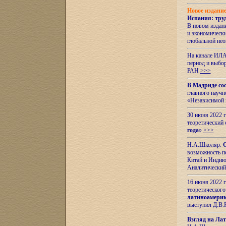
Новое издани
Испания: тру
В новом издан
и экономическ
глобальной не
На канале ИЛА
период и выбо
РАН
>>>
В Мадриде со
главного науч
«Независимой 
30 июня 2022 
теоретический 
года
»
>>>
Н.А.Школяр.
С
возможность пе
Китай и Индию,
Аналитический
16 июня 2022 г
теоретического
латиноамерик
выступил Д.В.
Взгляд на Ла