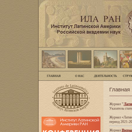
ГЛАВНАЯ
О НАС
ДЕЯТЕЛЬНОСТЬ
СТРУ
Главная
Журнал
"
Лати
Указатель стат
Журнал «Латинс
период 2021-20
Журнал
Iberoa