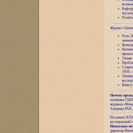
возмож
Кафедр
мусуль
Ретабло
Журнал «Лати
Роль Э
эконом
Конкур
Военно
прошло
Умная 
Пробле
Социал
1910—1
Латинс
исслед
Венесу
Почему прези
политики США 
журнала «Межд
Америки РАН
На канале ИЛА
исследований «
Насколько он
директор Инст