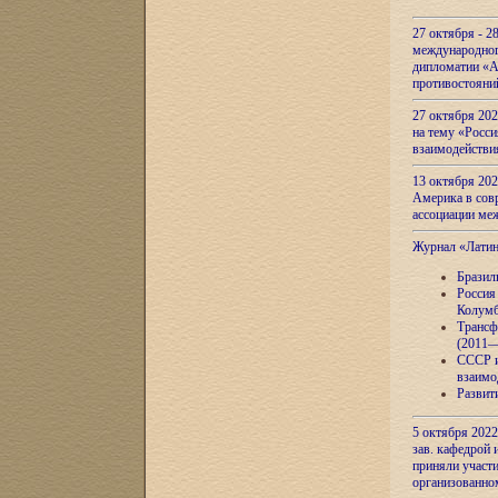
27 октября - 2
международног
дипломатии «А
противостояни
27 октября 20
на тему «Росси
взаимодействи
13 октября 202
Америка в сов
ассоциации ме
Журнал «Лати
Бразил
Россия
Колумб
Трансф
(2011—
СССР и
взаимо
Развит
5 октября 2022
зав. кафедрой
приняли участи
организованно