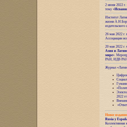
2 июня 2022 г
тему «
Испани
Институт Латин
жизни А.Н.Боро
издательского
26 мая 2022 г
Ассоциации ис
20 мая 2022 г.
Азия и Латин
мире
». Мероп
РАН, ИДВ РА
Журнал «Лати
Цифров
Социал
Гумани
«Полит
Электо
2022 гг
Внешняя
«Ответ
Новое издани
Rusia y España
Коллективная 