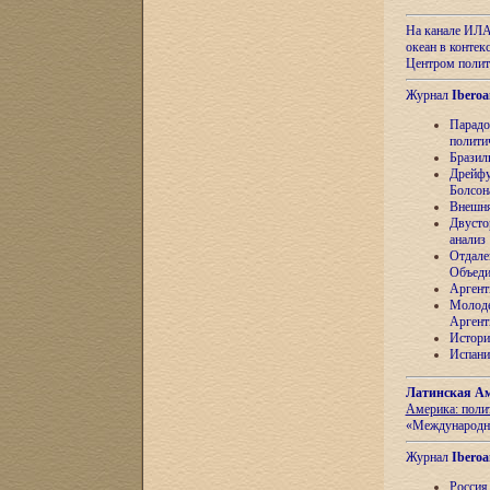
На канале ИЛА
океан в контек
Центром полит
Журнал
Iberoa
Парадо
полити
Бразил
Дрейфу
Болсон
Внешня
Двусто
анализ
Отдале
Объеди
Аргент
Молоде
Аргент
Истори
Испани
Латинская Ам
Америка: поли
«Международн
Журнал
Iberoa
Россия