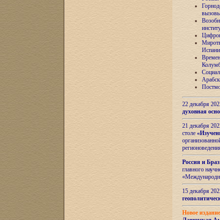
Горнод
вызов
Возобн
инстит
Цифров
Миротв
Испани
Времен
Колумб
Социал
Арабск
Постмо
22 декабря 20
духовная осн
21 декабря 20
столе
«Изучен
организованно
регионоведени
Россия и Бра
главного науч
«Международн
15 декабря 20
геополитическ
Новое издани