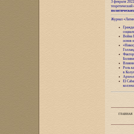
3 февраля 202
теоретический 
политически
Журнал «Лати
Гражда
социал
Война 
основ 
«Никог
Голлан
Фактор
Боливи
Влияни
Роль к
в Колу
Археол
El Caba
коллек
ГЛАВНАЯ