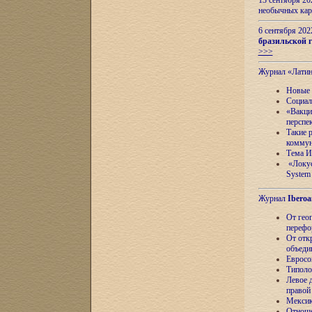
13 сентября 2
необычных кар
6 сентября 20
бразильской г
>>>
Журнал «Лати
Новые 
Социал
«Вакци
перспе
Такие 
коммун
Тема И
«Локус
System 
Журнал
Iberoa
От гео
перефо
От отк
объеди
Евросо
Типоло
Левое д
правой
Мексик
Отноше