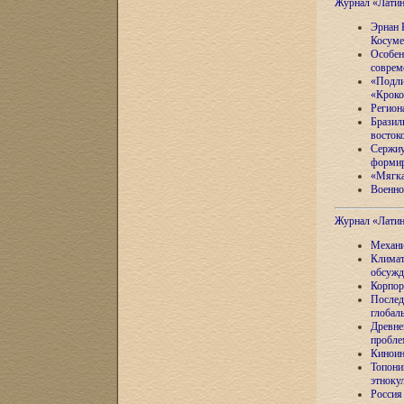
Журнал «Лати
Эрнан 
Косуме
Особен
соврем
«Подли
«Кроко
Регион
Бразил
восток
Сержиу
формир
«Мягка
Военно
Журнал «Лати
Механи
Климат
обсужд
Корпор
Послед
глобал
Древне
пробле
Киноин
Топони
этноку
Россия