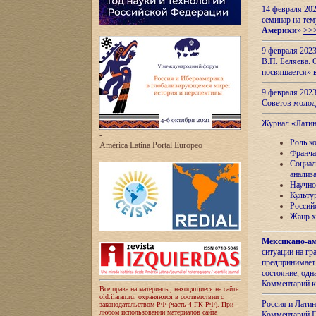
14 февраля 202
семинар на тем
Америки
»
>>
9 февраля 202
В.П. Беляева. 
посвящается» 
9 февраля 2023
Советов моло
Журнал «Лати
-
Роль к
América Latina Portal Europeo
Франча
Социал
анализ
Научно
Культу
Россий
Жанр х
Мексикано-ам
ситуации на г
предпринимает
состояние, одн
Комментарий к
Все права на материалы, находящиеся на сайте
old.ilaran.ru, охраняются в соответствии с
Россия и Лати
законодательством РФ (часть 4 ГК РФ). При
любом использовании материалов сайта
Комментарий П.