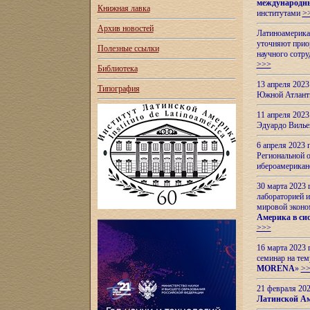
международн
Книжная лавка
институтами
>
Архив новостей
Латиноамерикан
уточняют приор
Полезные ссылки
научного сотр
>>>
Библиотека
13 апреля 202
Типография
Южной Атлант
11 апреля 202
Эдуардо Вилье
6 апреля 2023
Региональной 
ибероамерика
30 марта 2023
лабораторией и
мировой эконо
Америка в сис
>>>
16 марта 2023 
семинар на тем
MORENA
»
>
21 февраля 20
Латинской Ам