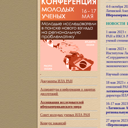
4-6 октября 20
Латинской Аме
Ибероамерика
НОВОСТИ 
1 июня 2023 г.
РАН и ИКСА РА
ученой степени
1 июня 2023 г
Институтом Ла
«Сотрудничеств
экономическог
экономическог
Научный семин
Документы ИЛА РАН
18 мая 2023 г
отношений РАН
Аспирантура и
информация о защитах
латиноамерик
диссертаций
директора ИЛА
Ассоциация исследователей
16-17 мая 202
ибероамериканского мира
«
Латинская Ам
региональную
Совет молодых ученых ИЛА РАН
27 апреля 2023
Конкурс вакансий
«
Перепозицио