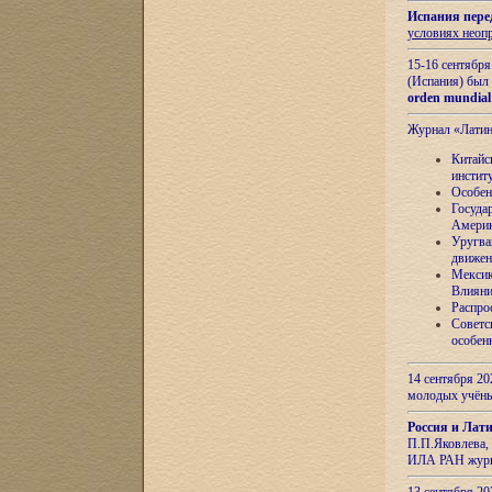
Испания пере
условиях неоп
15-16 сентябр
(Испания) был
orden mundial
Журнал «Лати
Китайс
инстит
Особен
Госуда
Амери
Уругва
движен
Мексик
Влияни
Распро
Советс
особен
14 сентября 20
молодых учён
Россия и Лат
П.П.Яковлева, 
ИЛА РАН журн