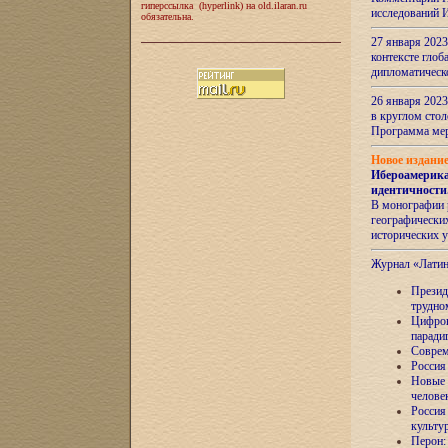
гиперссылка (hyperlink) на old.ilaran.ru
исследований 
обязательна.
27 января 2023
контексте глоб
дипломатическ
26 января 2023
в круглом сто
Программа ме
Новое издани
Ибероамерика
идентичности
В монографии 
географических
исторических 
Журнал «Лати
Президе
трудно
Цифров
паради
Соврем
Россия
Новые 
челове
Россия
культу
Перон: