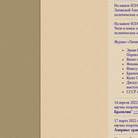
На канале ИЛА
Латинской Амер
политических
На канале ИЛА
Чили и поиск о
политических
Журнал «Лати
Эрнан 
Перево
Визит 
Феноме
Венесу
Бразил
Культ 
Дискус
выступ
СССР и
14 апреля 2022
научно-теорети
Бразилии
"
>>
17 марта 2022 
научно-теорети
Америке: сра