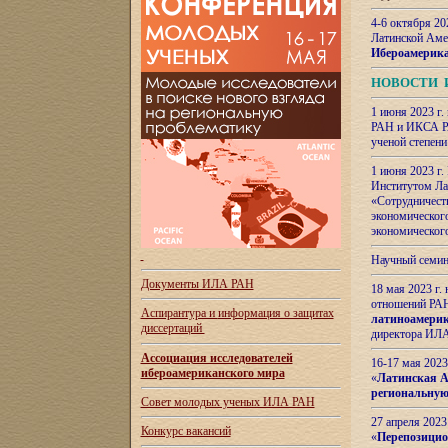
4-6 октября 20
Латинской Аме
Ибероамерика
НОВОСТИ 
1 июня 2023 г.
РАН и ИКСА РА
ученой степени
1 июня 2023 г
Институтом Ла
«Сотрудничеств
экономическог
экономическог
Научный семин
Документы ИЛА РАН
18 мая 2023 г
отношений РАН
Аспирантура и
информация о защитах
латиноамерик
диссертаций
директора ИЛА
Ассоциация исследователей
16-17 мая 202
ибероамериканского мира
«
Латинская Ам
региональную
Совет молодых ученых ИЛА РАН
27 апреля 2023
Конкурс вакансий
«
Перепозицио