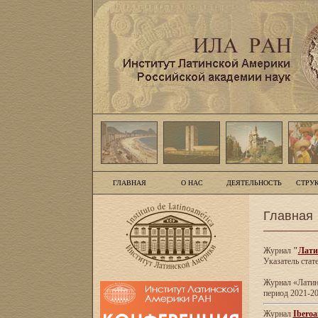
ГЛАВНАЯ
О НАС
ДЕЯТЕЛЬНОСТЬ
СТРУ
Главная
Журнал
"
Лати
Указатель стат
Журнал «Латинс
период 2021-20
Журнал
Iberoa