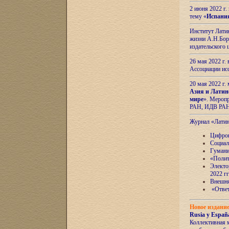
2 июня 2022 г
тему «
Испани
Институт Латин
жизни А.Н.Боро
издательского
26 мая 2022 г
Ассоциации ис
20 мая 2022 г.
Азия и Латин
мире
». Мероп
РАН, ИДВ РА
Журнал «Лати
Цифров
Социал
Гумани
«Полит
Электо
2022 гг
Внешняя
«Ответ
Новое издани
Rusia y España
Коллективная 