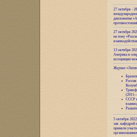
27 октября - 2
международног
дипломатии «А
противостояни
27 октября 20
на тему «Росси
взаимодействи
13 октября 202
Америка в сов
ассоциации ме
Журнал «Лати
Бразил
Россия
Колумб
Трансф
(2011—
СССР и
взаимо
Развит
5 октября 2022
зав. кафедрой
приняли участи
организованно