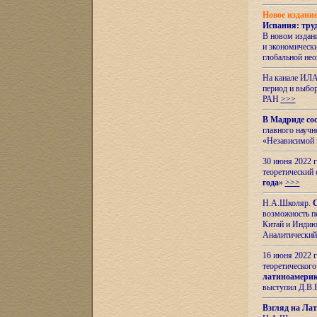
Новое издани
Испания: тру
В новом издан
и экономическ
глобальной не
На канале ИЛА
период и выбо
РАН
>>>
В Мадриде со
главного науч
«Независимой 
30 июня 2022 
теоретический 
года
»
>>>
Н.А.Школяр.
С
возможность пе
Китай и Индию,
Аналитический
16 июня 2022 г
теоретического
латиноамерик
выступил Д.В.
Взгляд на Ла