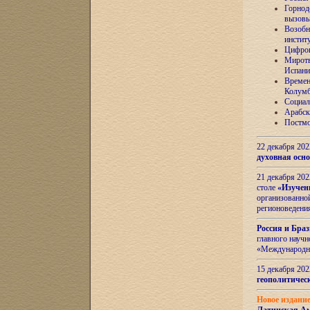
Горнод
вызов
Возобн
инстит
Цифров
Миротв
Испани
Времен
Колумб
Социал
Арабск
Постмо
22 декабря 20
духовная осн
21 декабря 20
столе
«Изучен
организованно
регионоведени
Россия и Бра
главного науч
«Международн
15 декабря 20
геополитическ
Новое издани