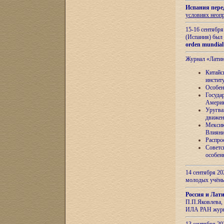
Испания пере
условиях неоп
15-16 сентябр
(Испания) был
orden mundial
Журнал «Лати
Китайс
инстит
Особен
Госуда
Амери
Уругва
движен
Мексик
Влияни
Распро
Советс
особен
14 сентября 20
молодых учён
Россия и Лат
П.П.Яковлева, 
ИЛА РАН журн