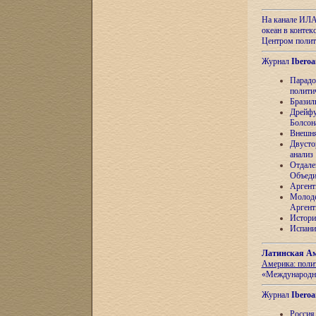
На канале ИЛА
океан в контек
Центром полит
Журнал
Iberoa
Парадо
полити
Бразил
Дрейфу
Болсон
Внешня
Двусто
анализ
Отдале
Объеди
Аргент
Молоде
Аргент
Истори
Испани
Латинская Ам
Америка: поли
«Международн
Журнал
Iberoa
Россия