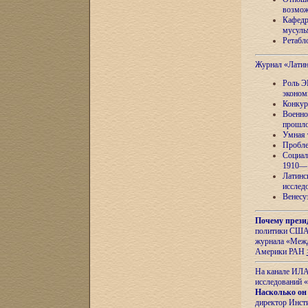
возмож
Кафедр
мусуль
Ретабло
Журнал «Лати
Роль Э
эконом
Конкур
Военно
прошло
Умная 
Пробле
Социал
1910—1
Латинс
исслед
Венесу
Почему прези
политики США 
журнала «Межд
Америки РАН
На канале ИЛА
исследований «
Насколько он
директор Инст