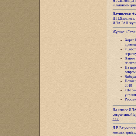
Н.А.Школяра н
и латиноамери
Латинская Ам
П.П.Яковлева, 
ИЛА РАН журн
Журнал «Лати
Хорхе 
времен
«Собст
неравн
Хайме 
полити
На пер
соврем
Либера
Новое 
2019—
«Не оч
устояв
Россий
На канале ИЛА
современной Б
>>>
Д.В.Разумовск
комментарий 