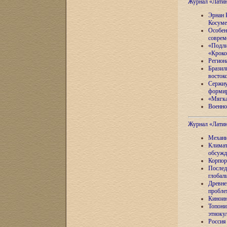
Журнал «Лати
Эрнан 
Косуме
Особен
соврем
«Подли
«Кроко
Регион
Бразил
восток
Сержиу
формир
«Мягка
Военно
Журнал «Лати
Механи
Климат
обсужд
Корпор
Послед
глобал
Древне
пробле
Киноин
Топони
этноку
Россия