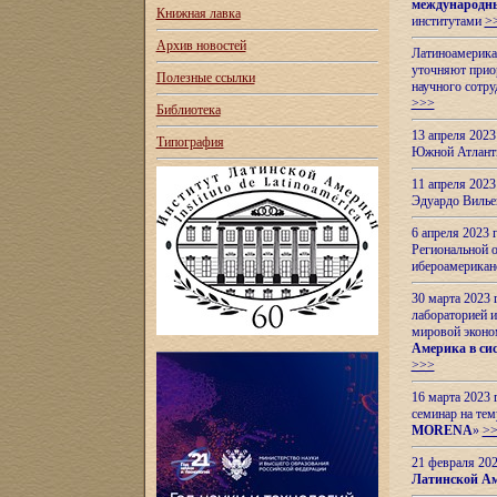
международн
Книжная лавка
институтами
>
Архив новостей
Латиноамерикан
уточняют приор
Полезные ссылки
научного сотр
>>>
Библиотека
13 апреля 202
Типография
Южной Атлант
11 апреля 202
Эдуардо Вилье
6 апреля 2023
Региональной 
ибероамерика
30 марта 2023
лабораторией и
мировой эконо
Америка в сис
>>>
16 марта 2023 
семинар на тем
MORENA
»
>
21 февраля 20
Латинской Ам