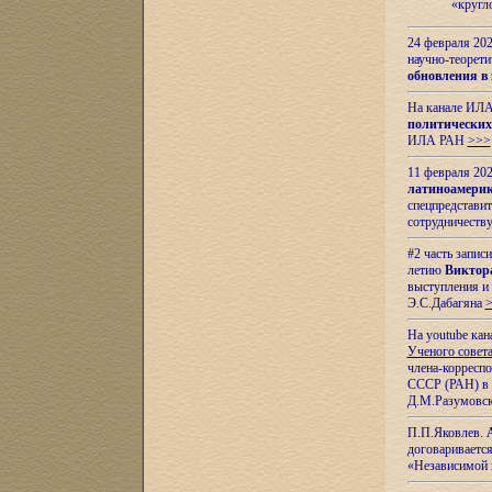
«кругл
24 февраля 202
научно-теорети
обновления в
На канале ИЛА
политических
ИЛА РАН
>>>
11 февраля 202
латиноамерик
спецпредстави
сотрудничест
#2 часть запис
летию
Виктор
выступления и
Э.С.Дабагяна
На youtube ка
Ученого совета
члена-корресп
СССР (РАН) в 1
Д.М.Разумовск
П.П.Яковлев.
договариваетс
«Независимой 