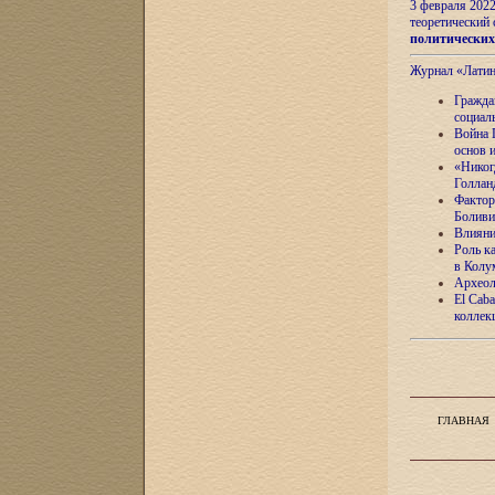
3 февраля 202
теоретический 
политически
Журнал «Лати
Гражда
социал
Война 
основ 
«Никог
Голлан
Фактор
Боливи
Влияни
Роль к
в Колу
Археол
El Caba
коллек
ГЛАВНАЯ