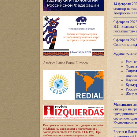
14 февраля 202
семинар на тем
Америки
»
>>
9 февраля 202
В.П. Беляева. 
посвящается» 
9 февраля 2023
Советов моло
Журнал «Лати
-
Роль к
América Latina Portal Europeo
Франча
Социал
анализ
Научно
Культу
Россий
Жанр х
Мексикано-ам
ситуации на г
предпринимает
состояние, одн
Комментарий к
Все права на материалы, находящиеся на сайте
old.ilaran.ru, охраняются в соответствии с
Россия и Лати
законодательством РФ (часть 4 ГК РФ). При
любом использовании материалов сайта
Комментарий П.