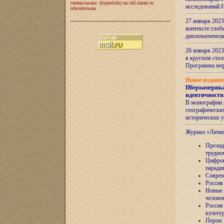
гиперссылка (hyperlink) на old.ilaran.ru
исследований 
обязательна.
27 января 2023
контексте глоб
дипломатическ
26 января 2023
в круглом сто
Программа ме
Новое издани
Ибероамерика
идентичности
В монографии 
географических
исторических 
Журнал «Лати
Президе
трудно
Цифров
паради
Соврем
Россия
Новые 
челове
Россия
культу
Перон: