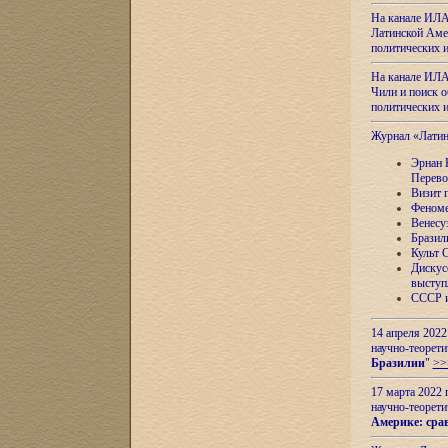
На канале ИЛА
Латинской Амер
политических
На канале ИЛА
Чили и поиск о
политических
Журнал «Лати
Эрнан 
Перево
Визит 
Феноме
Венесу
Бразил
Культ 
Дискус
выступ
СССР и
14 апреля 2022
научно-теорети
Бразилии
"
>>
17 марта 2022 
научно-теорети
Америке: сра