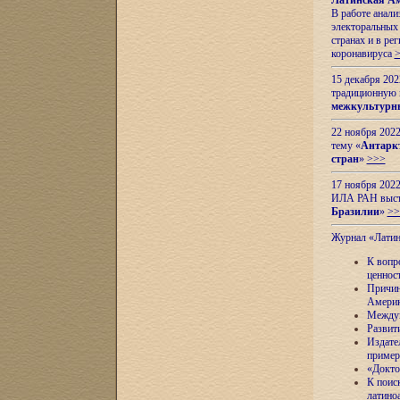
Латинская Ам
В работе анал
электоральных 
странах и в ре
коронавируса
15 декабря 20
традиционную
межкультурны
22 ноября 2022
тему «
Антаркт
стран
»
>>>
17 ноября 2022
ИЛА РАН высту
Бразилии
»
>>
Журнал «Лати
К вопр
ценнос
Причин
Амери
Междун
Развит
Издате
пример
«Докто
К поис
латино