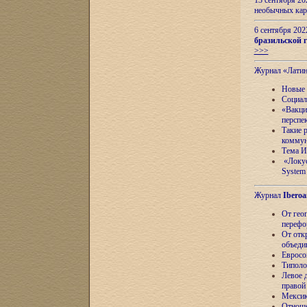
13 сентября 2
необычных кар
6 сентября 20
бразильской г
>>>
Журнал «Лати
Новые 
Социал
«Вакци
перспе
Такие 
коммун
Тема И
«Локус
System 
Журнал
Iberoa
От гео
перефо
От отк
объеди
Евросо
Типоло
Левое д
правой
Мексик
Отноше