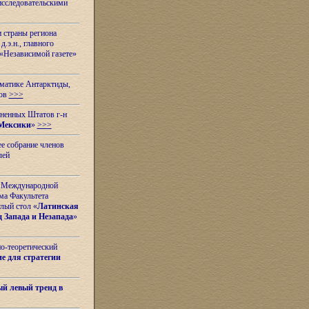
исследовательскими
и страны региона
.э.н., главного
«Независимой газете»
ематике Антарктиды,
вов
>>>
иненных Штатов г-н
Мексики
»
>>>
е собрание членов
лей
 с Международной
ма Факультета
лый стол «
Латинская
 Запада и Незапада
»
но-теоретический
е для стратегии
й левый тренд в