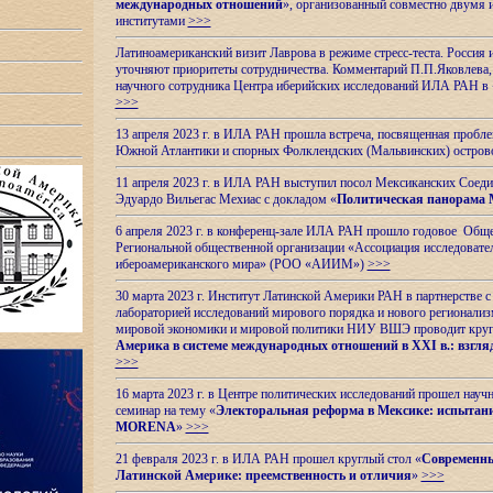
международных отношений
», организованный совместно двумя 
институтами
>>>
Латиноамериканский визит Лаврова в режиме стресс-теста. Россия 
уточняют приоритеты сотрудничества. Комментарий П.П.Яковлева, д
научного сотрудника Центра иберийских исследований ИЛА РАН в 
>>>
13 апреля 2023 г. в ИЛА РАН прошла встреча, посвященная пробл
Южной Атлантики и спорных
Фолклендских (Мальвинских) остро
11 апреля 2023 г. в ИЛА РАН выступил посол Мексиканских Соед
Эдуардо Вильегас Мехиас c докладом «
Политическая панорама 
6 апреля 2023 г. в конференц-зале ИЛА РАН прошло годовое Обще
Региональной общественной организации «Ассоциация исследовате
ибероамериканского мира» (РОО «АИИМ»)
>>>
30 марта 2023 г. Институт Латинской Америки РАН в партнерстве
лабораторией исследований мирового порядка и нового регионализ
мировой экономики и мировой политики НИУ ВШЭ проводит круг
Америка в системе международных отношений в XXI в.: взгляд
>>>
16 марта 2023 г. в Центре политических исследований прошел науч
семинар на тему «
Электоральная реформа в Мексике: испытани
MORENA
»
>>>
21 февраля 2023 г. в ИЛА РАН прошел круглый стол «
Современны
Латинской Америке: преемственность и отличия
»
>>>