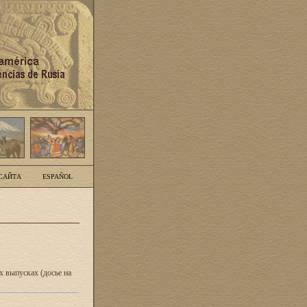
САЙТА
ESPAÑOL
 выпусках (досье на