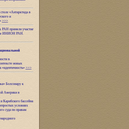
 столе «Антарктида в
еского и
я»
>>>
А РАН приняли участие
нном ИНИОН РАН.
ациональной
ности в
контексте новых
а «идентичность»
>>>
ска» Болсонару к
кой Америки в
и Карибского бассейна
непростых условиях
го суда по правам
ународного