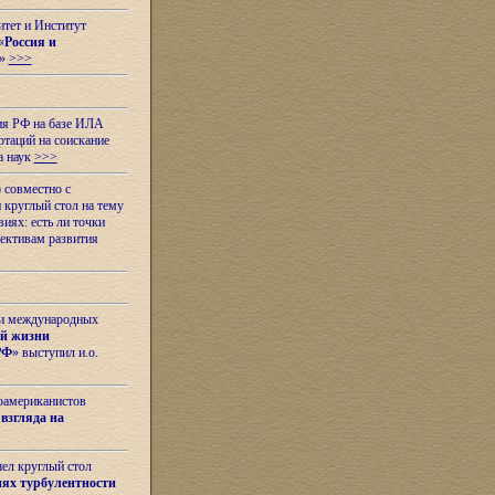
итет и Институт
«
Россия и
»
>>>
ия РФ на базе ИЛА
таций на соискание
а наук
>>>
 совместно с
 круглый стол на тему
иях: есть ли точки
ективам развития
 и международных
ой жизни
РФ
» выступил и.о.
оамериканистов
взгляда на
шел круглый стол
ях турбулентности