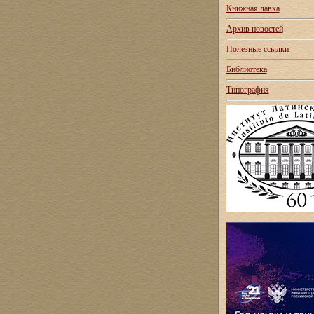
Книжная лавка
Архив новостей
Полезные ссылки
Библиотека
Типография