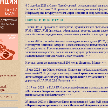
4-6 октября 2023 г. Санкт-Петербургский государственный универс
Латинской Америки РАН проводят шестой международный форум 
Ибероамерика в турбулентном мире: история и современность
НОВОСТИ ИНСТИТУТА
1 июня 2023 г. приказом Министерства науки и высшего образован
РАН и ИКСА РАН был создан объединенный совет по защите диссер
ученой степени кандидата наук, на соискание ученой степени доктор
1 июня 2023 г. Российский совет по международным делам (РСМД)
Институтом Латинской Америки Российской академии наук провели
«Сотрудничество России и латиноамериканских стран в новых услов
экономического роста?», посвященный текущим проблемам и персп
экономического сотрудничества между странами
>>>
Научный семинар, посвященный 200-летию Доктрины Монро
>>>
18 мая 2023 г. на Общем собрании Отделения глобальных проблем
отношений РАН с докладом на тему «
Левый тренд в политическ
ия о защитах
латиноамериканских стран и его проявление в отношениях с 
директора ИЛА РАН Д.М. Розенталь
>>>
телей
16-17 мая 2023 г. в ИЛА РАН прошла конференция молодых латин
ира
«
Латинская Америка: молодые исследователи в поиске нового 
региональную проблематику
»
>>>
 ИЛА РАН
27 апреля 2023 г. в Институте Китая и современной Азии РАН про
«
Перепозиционирование Китая в Латинской
Америке в услови