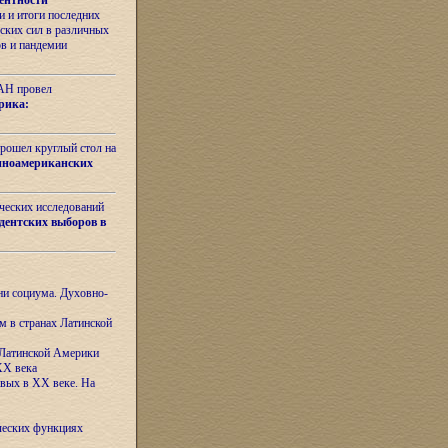
ентности
 и итоги последних
ских сил в различных
ов и пандемии
РАН провел
рика:
рошел круглый стол на
иноамериканских
ических исследований
дентских выборов в
ни социума. Духовно-
м в странах Латинской
 Латинской Америки
XX века
евых в XX веке. На
ческих функциях