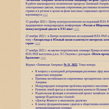
Латинская Америка: политический ландшафт на фоне турбул
В работе анализируются политические процессы Латинской Америки
электоральных циклов, показана современная расстановка политиче
странах и в регионе в целом на фоне массовых социальных протест
коронавируса
>>>
15 декабря 2022 г. Центр культурологических исследований ИЛА 
традиционную международную конференцию «
Россия и Ибероаме
межкультурный диалог в XXI веке
»
>>>
22 ноября 2022 г. в Центре политических исследований ИЛА РАН п
тему «
Антарктида и Южный океан в контексте интересов лат
стран
»
>>>
17 ноября 2022 г. на научно-теоретическом семинаре Центра полит
ИЛА РАН выступила д.и.н. Л.С.Окунева с докладом «
Итоги прези
Бразилии
»
>>>
Журнал «Латинская Америка»
№ 11, 2022
. Темы номера:
К вопросу о культурной детерминации различных сфер жиз
ценностное измерение
Причины нестабильности современных президентских систе
Америки
Международное измерение проблемы коренного населения
Развитие левой прессы в политическом контексте Испании 
Издательская функция и политический проект чилийских л
примере Издательства «Austral»
«Доктор Живаго» в амазонских джунглях
К поиску фундаментальных сдвигов в общественно-полити
латиноамериканских военных