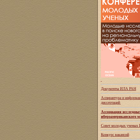
Документы ИЛА РАН
Аспирантура и
информац
диссертаций
Ассоциация исследова
ибероамериканского м
Совет молодых ученых
Конкурс вакансий