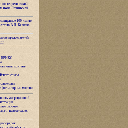
учно-теоретический
м поле Латинской
освященное 100-летию
-летию В.П. Беляева
дание председателей
>>
ан БРИКС
са
ли: опыт контент-
йского союза
й
еллигенции
ые фольклорные мотивы
ность миграционной
нистрация
олее рабочее
задачи невозможно.
иропорядок.
Центра иберийских