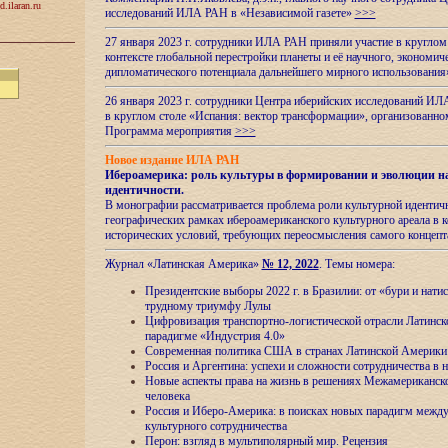
d.ilaran.ru
исследований ИЛА РАН в «Независимой газете»
>>>
27 января 2023 г. сотрудники ИЛА РАН приняли участие в круглом
контексте глобальной перестройки планеты и её научного, экономич
дипломатического потенциала дальнейшего мирного использовани
26 января 2023 г. сотрудники Центра иберийских исследований ИЛ
в круглом столе «Испания: вектор трансформации», организова
Программа мероприятия
>>>
Новое издание ИЛА РАН
Ибероамерика: роль культуры в формировании и эволюции н
идентичности
.
В монографии рассматривается проблема роли культурной идентич
географических рамках ибероамериканского культурного ареала в 
исторических условий, требующих переосмысления самого концепт
Журнал «Латинская Америка»
№ 12, 2022
. Темы номера:
Президентские выборы 2022 г. в Бразилии: от «бури и нати
трудному триумфу Лулы
Цифровизация транспортно-логистической отрасли Латинс
парадигме «Индустрия 4.0»
Современная политика США в странах Латинской Америки 
Россия и Аргентина: успехи и сложности сотрудничества в 
Новые аспекты права на жизнь в решениях Межамериканско
человека
Россия и Иберо-Америка: в поисках новых парадигм межд
культурного сотрудничества
Перон: взгляд в мультиполярный мир. Рецензия