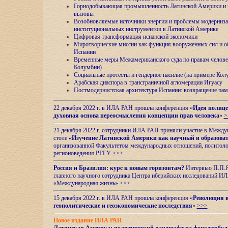
Горнодобывающая промышленность Латинской Америки и н
вызовы
Возобновляемые источники энергии и проблемы модерниз
институциональных инструментов в Латинской Америке
Цифровая трансформация испанской экономики
Миротворческие миссии как функция вооруженных сил и о
Испании
Временные меры Межамериканского суда по правам челове
Колумбии)
Социальные протесты и гендерное насилие (на примере Ко
Арабская диаспора в трансграничной агломерации Игуасу
Постмодернистская архитектура Испании: возвращение пам
22 декабря 2022 г. в ИЛА РАН прошла конференция «
Идея полице
духовная основа переосмысления концепции прав человека
»
>
21 декабря 2022 г. сотрудники ИЛА РАН приняли участие в Межд
столе
«Изучение Латинской Америки как научный и образова
организованной Факультетом международных отношений, политоло
регионоведения
РГГУ
>>>
Россия и Бразилия: курс к новым горизонтам?
Интервью П.П.Як
главного научного сотрудника Центра иберийских исследований 
«Международная жизнь»
>>>
15 декабря 2022 г. в ИЛА РАН прошла конференция «
Революция в
геополитические и геоэкономические последствия
»
>>>
Новое издание ИЛА РАН