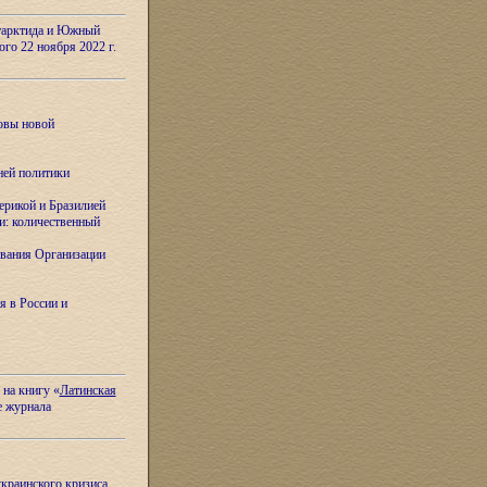
тарктида и Южный
ого 22 ноября 2022 г.
овы новой
ней политики
ерикой и Бразилией
и: количественный
вания Организации
я в России и
 на книгу «
Латинская
е журнала
украинского кризиса