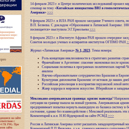
14 февраля 2023 г. в Центре политических исследований прошел на
семинар на тему «
Китайская инициатива BRI в геополитическо
Америки
»
>>>
9 февраля 2023 г. в ИЛА РАН прошло заседание Ученого совета, п
В.П. Беляева. С докладом «Образование в Латинской Америке. 100
посвящается» выступила Э.Г.Ермольева
>>>
9 февраля 2023 г. в Институте Африки РАН прошло очередное засе
Советов молодых ученых и аспирантов институтов ОГПМО РАН
>
Журнал «Латинская Америка»
№ 1, 2023
. Темы номера:
Роль концепции инклюзивности в стратегиях развития стр
ropeo
Франчайзинг в Аргентине: спасение экономики после кризи
Социальная политика в программах политических партий Чи
анализа
Научно-образовательное сотрудничество Бразилии и Европе
Культурная дипломатия Бразилии: от истоков до наших дне
Российская революция в восприятии перуанской левой инт
Жанр хоррора в мировом искусстве. Иберийские и западн
Мексикано-американская граница: кризис навсегда
? Напряжен
ситуации на границе вышла на новый уровень. Американская адми
предпринимает попытки вернуть вышедшую из баланса систему в б
состояние, однако без взаимодействия с Мексикой реализовать эти 
Комментарий к.и.н. Н.Ю.Кудеяровой на сайте РСМД
>>>
одящиеся на сайте
оответствии с
Россия и Латинская Америка хотят расшатать западоцентричный м
 4 ГК РФ). При
лов сайта
Комментарий П.П.Яковлева, д.э.н., главного научного сотрудника 