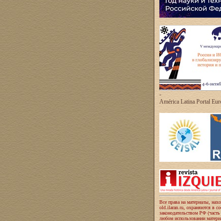
-
América Latina Portal Eu
Все права на материалы, нах
old.ilaran.ru, охраняются в с
законодательством РФ (часть
любом использовании материа