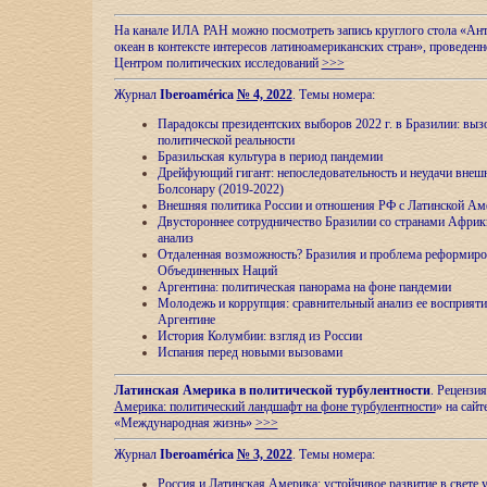
На канале ИЛА РАН можно посмотреть запись круглого стола «Ан
океан в контексте интересов латиноамериканских стран», проведенн
Центром политических исследований
>>>
Журнал
Iberoamérica
№ 4, 2022
. Темы номера:
Парадоксы президентских выборов 2022 г. в Бразилии: выз
политической реальности
Бразильская культура в период пандемии
Дрейфующий гигант: непоследовательность и неудачи внеш
Болсонару (2019-2022)
Внешняя политика России и отношения РФ с Латинской Ам
Двустороннее сотрудничество Бразилии со странами Африк
анализ
Отдаленная возможность? Бразилия и проблема реформиро
Объединенных Наций
Аргентина: политическая панорама на фоне пандемии
Молодежь и коррупция: сравнительный анализ ee восприяти
Аргентине
История Колумбии: взгляд из России
Испания перед новыми вызовами
Латинская Америка в политической турбулентности
. Рецензия
Америка: политический ландшафт на фоне турбулентности
» на сайт
«Международная жизнь»
>>>
Журнал
Iberoamérica
№ 3, 2022
. Темы номера:
Россия и Латинская Америка: устойчивое развитие в свете 