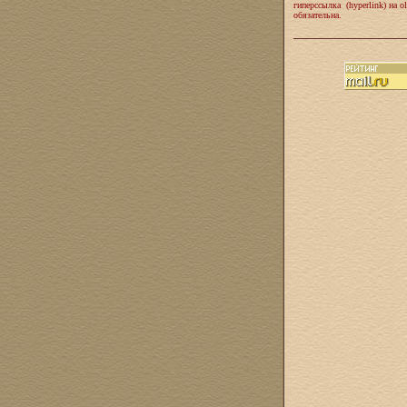
гиперссылка (hyperlink) на ol
обязательна.