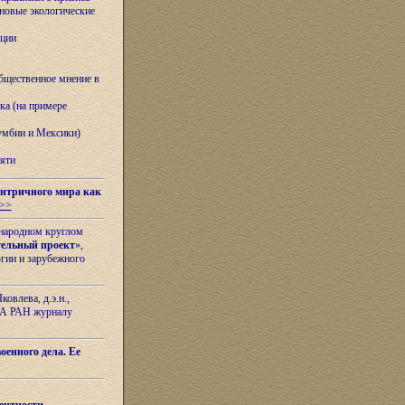
овые экологические
ации
бщественное мнение в
ка (на примере
лумбии и Мексики)
яти
нтричного мира как
>>
ународном круглом
тельный проект
»,
гии и зарубежного
овлева, д.э.н.,
ИЛА РАН журналу
оенного дела. Ее