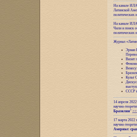
На канале ИЛА
Латинской Амер
политических
На канале ИЛА
Чили и поиск о
политических
Журнал «Лати
Эрнан 
Перево
Визит 
Феноме
Венесу
Бразил
Культ 
Дискус
выступ
СССР и
14 апреля 2022
научно-теорети
Бразилии
"
>>
17 марта 2022 
научно-теорети
Америке: сра