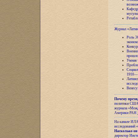
возмож
Кафедр
мусуль
Ретабло
Журнал «Лати
Роль Э
эконом
Конкур
Военно
прошло
Умная 
Пробле
Социал
1910—1
Латинс
исслед
Венесу
Почему прези
политики США 
журнала «Межд
Америки РАН
На канале ИЛА
исследований «
Насколько он
директор Инст