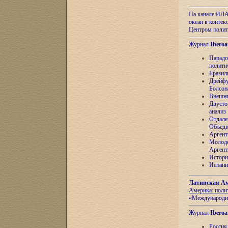
На канале ИЛА
океан в контек
Центром полит
Журнал
Iberoa
Парадо
полити
Бразил
Дрейфу
Болсон
Внешня
Двусто
анализ
Отдале
Объеди
Аргент
Молоде
Аргент
Истори
Испани
Латинская Ам
Америка: поли
«Международн
Журнал
Iberoa
Россия