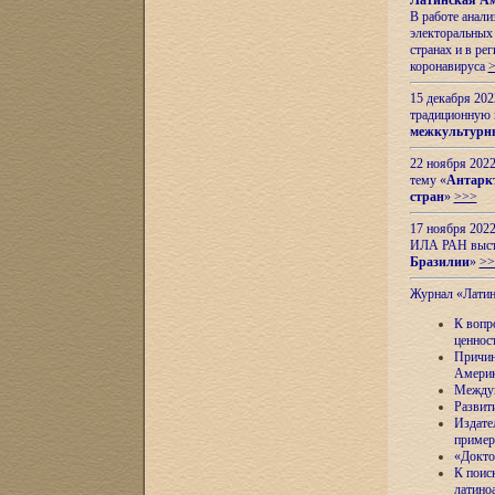
Латинская Ам
В работе анал
электоральных 
странах и в ре
коронавируса
15 декабря 20
традиционную
межкультурны
22 ноября 2022
тему «
Антаркт
стран
»
>>>
17 ноября 2022
ИЛА РАН высту
Бразилии
»
>>
Журнал «Лати
К вопр
ценнос
Причин
Амери
Междун
Развит
Издате
пример
«Докто
К поис
латино