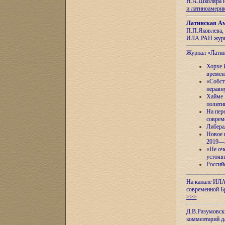
Н.А.Школяра н
и латиноамери
Латинская Ам
П.П.Яковлева, 
ИЛА РАН журн
Журнал «Лати
Хорхе 
времен
«Собст
неравн
Хайме 
полити
На пер
соврем
Либера
Новое 
2019—
«Не оч
устояв
Россий
На канале ИЛА
современной Б
>>>
Д.В.Разумовск
комментарий 