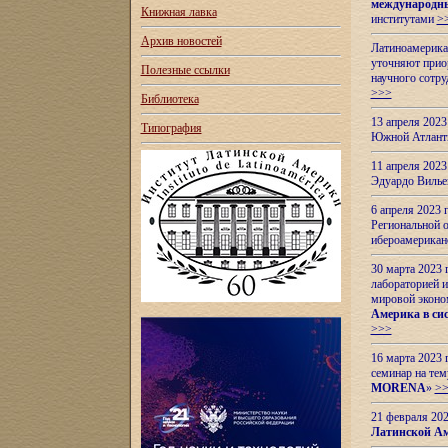
международн
Книжная лавка
институтами
>
Архив новостей
Латиноамерикан
уточняют приор
Полезные ссылки
научного сотр
>>>
Библиотека
13 апреля 202
Типография
Южной Атлант
11 апреля 202
Эдуардо Вилье
6 апреля 2023
Региональной 
ибероамерика
30 марта 2023
лабораторией и
мировой эконо
Америка в сис
>>>
16 марта 2023 
семинар на тем
MORENA
»
>
21 февраля 20
Латинской Ам