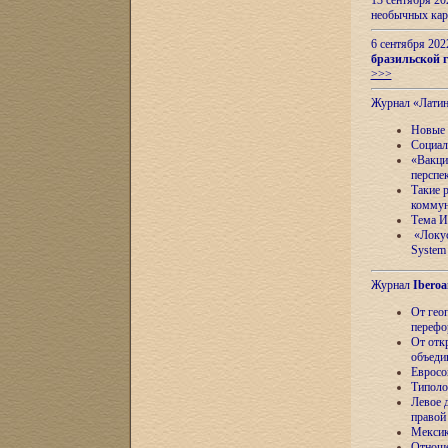
13 сентября 2
необычных кар
6 сентября 20
бразильской г
>>>
Журнал «Лати
Новые 
Социал
«Вакци
перспе
Такие 
коммун
Тема И
«Локус
System 
Журнал
Iberoa
От гео
перефо
От отк
объеди
Евросо
Типоло
Левое д
правой
Мексик
Отноше