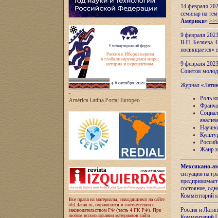
14 февраля 202
семинар на тем
Америки
»
>>
9 февраля 202
В.П. Беляева. 
посвящается» 
9 февраля 2023
Советов моло
Журнал «Лати
-
Роль к
América Latina Portal Europeo
Франча
Социал
анализ
Научно
Культу
Россий
Жанр х
Мексикано-ам
ситуации на г
предпринимает
состояние, одн
Комментарий к
Все права на материалы, находящиеся на сайте
old.ilaran.ru, охраняются в соответствии с
Россия и Лати
законодательством РФ (часть 4 ГК РФ). При
любом использовании материалов сайта
Комментарий П.