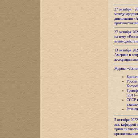
27 октября - 2
международног
дипломатии «А
противостояни
27 октября 20
на тему «Росси
взаимодействи
13 октября 202
Америка в сов
ассоциации ме
Журнал «Лати
Бразил
Россия
Колумб
Трансф
(2011—
СССР и
взаимо
Развит
5 октября 2022
зав. кафедрой
приняли участи
организованно