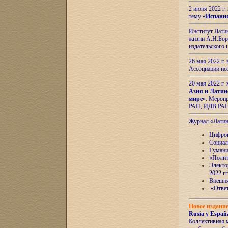
2 июня 2022 г
тему «
Испани
Институт Латин
жизни А.Н.Боро
издательского
26 мая 2022 г
Ассоциации ис
20 мая 2022 г.
Азия и Латин
мире
». Мероп
РАН, ИДВ РА
Журнал «Лати
Цифров
Социал
Гумани
«Полит
Электо
2022 гг
Внешняя
«Ответ
Новое издани
Rusia y España
Коллективная 