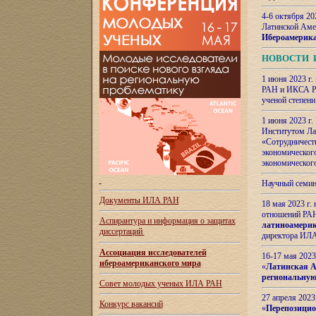
4-6 октября 20
Латинской Аме
Ибероамерика
НОВОСТИ 
1 июня 2023 г.
РАН и ИКСА РА
ученой степени
1 июня 2023 г
Институтом Ла
«Сотрудничеств
экономическог
экономическог
Научный семин
Документы ИЛА РАН
18 мая 2023 г
отношений РАН
Аспирантура и
информация о защитах
латиноамерик
диссертаций
директора ИЛА
Ассоциация исследователей
16-17 мая 202
ибероамериканского мира
«
Латинская Ам
региональную
Совет молодых ученых ИЛА РАН
27 апреля 2023
Конкурс вакансий
«
Перепозицио