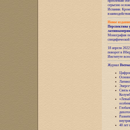
проблемам обе
серьезно ослож
Испании. Кром
взаимодейств
Новое издани
Перспектива 
латиноамери
Монография по
специфической
18 апреля 202
поворот в Ибер
Институте все
Журнал
Iberoa
Цифров
Основн
Латинс
Энерге
Связь 
Колум
«Левый
особен
Глобал
дихото
Развит
внутри
40 лет