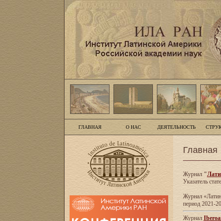
ГЛАВНАЯ
О НАС
ДЕЯТЕЛЬНОСТЬ
СТРУ
Главная
Журнал
"
Лати
Указатель стат
Журнал «Латинс
период 2021-20
Журнал
Iberoa