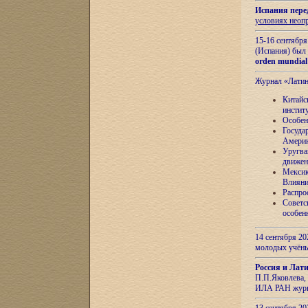
Испания пере
условиях неоп
15-16 сентябр
(Испания) был
orden mundial
Журнал «Лати
Китайс
инстит
Особен
Госуда
Амери
Уругва
движен
Мексик
Влияни
Распро
Советс
особен
14 сентября 20
молодых учён
Россия и Лат
П.П.Яковлева, 
ИЛА РАН журн