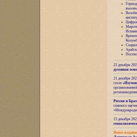
Горнод
вызов
Возобн
инстит
Цифров
Миротв
Испани
Времен
Колумб
Социал
Арабск
Постмо
22 декабря 20
духовная осн
21 декабря 20
столе
«Изучен
организованно
регионоведени
Россия и Бра
главного науч
«Международн
15 декабря 20
геополитическ
Новое издани