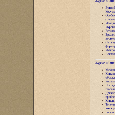
Журнал «Лати
Эрнан 
Косуме
Особен
соврем
«Подли
«Кроко
Регион
Бразил
восток
Сержиу
формир
«Мягка
Военно
Журнал «Лати
Механи
Климат
обсужд
Корпор
Послед
глобал
Древне
пробле
Киноин
Топони
этноку
Россия