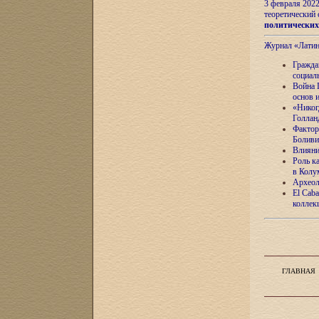
3 февраля 202
теоретический 
политически
Журнал «Лати
Гражда
социал
Война 
основ 
«Никог
Голлан
Фактор
Боливи
Влияни
Роль к
в Колу
Археол
El Caba
коллек
ГЛАВНАЯ