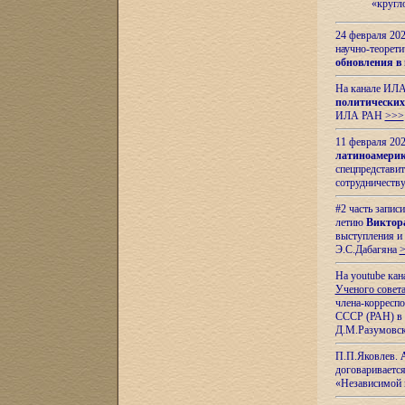
«кругл
24 февраля 202
научно-теорети
обновления в
На канале ИЛА
политических
ИЛА РАН
>>>
11 февраля 202
латиноамерик
спецпредстави
сотрудничест
#2 часть запис
летию
Виктор
выступления и
Э.С.Дабагяна
На youtube ка
Ученого совета
члена-корресп
СССР (РАН) в 1
Д.М.Разумовск
П.П.Яковлев.
договариваетс
«Независимой 