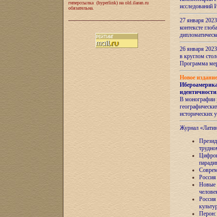
гиперссылка (hyperlink) на old.ilaran.ru
исследований 
обязательна.
27 января 2023
контексте глоб
дипломатическ
26 января 2023
в круглом сто
Программа ме
Новое издани
Ибероамерика
идентичности
В монографии 
географических
исторических 
Журнал «Лати
Президе
трудно
Цифров
паради
Соврем
Россия
Новые 
челове
Россия
культу
Перон: