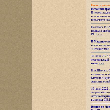
Новое издани
Испания: тру
В новом издан
и экономическ
глобальной не
На канале ИЛА
период и выбо
РАН
>>>
В Мадриде со
главного науч
«Независимой 
30 июня 2022 
теоретический 
года
»
>>>
Н.А.Школяр.
С
возможность пе
Китай и Индию,
Аналитический
16 июня 2022 г
теоретического
латиноамерик
выступил Д.В.
Взгляд на Ла