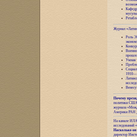
возмож
Кафедр
мусуль
Ретабло
Журнал «Лати
Роль Э
эконом
Конкур
Военно
прошло
Умная 
Пробле
Социал
1910—1
Латинс
исслед
Венесу
Почему прези
политики США 
журнала «Межд
Америки РАН
На канале ИЛА
исследований «
Насколько он
директор Инст