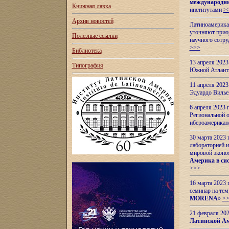
международн
Книжная лавка
институтами
>
Архив новостей
Латиноамерикан
уточняют приор
Полезные ссылки
научного сотр
>>>
Библиотека
13 апреля 202
Типография
Южной Атлант
11 апреля 202
Эдуардо Вилье
6 апреля 2023
Региональной 
ибероамерика
30 марта 2023
лабораторией и
мировой эконо
Америка в сис
>>>
16 марта 2023 
семинар на тем
MORENA
»
>
21 февраля 20
Латинской Ам