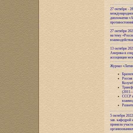
27 октября - 2
международног
дипломатии «А
противостояни
27 октября 20
на тему «Росси
взаимодействи
13 октября 202
Америка в сов
ассоциации ме
Журнал «Лати
Бразил
Россия
Колумб
Трансф
(2011—
СССР и
взаимо
Развит
5 октября 2022
зав. кафедрой
приняли участи
организованно