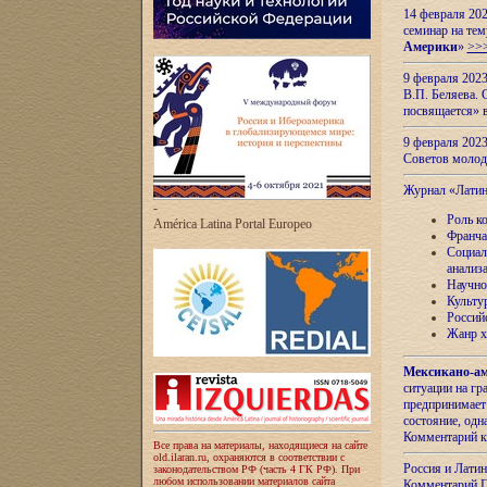
14 февраля 202
семинар на тем
Америки
»
>>
9 февраля 202
В.П. Беляева. 
посвящается» 
9 февраля 2023
Советов моло
Журнал «Лати
-
Роль к
América Latina Portal Europeo
Франча
Социал
анализ
Научно
Культу
Россий
Жанр х
Мексикано-ам
ситуации на г
предпринимает
состояние, одн
Комментарий к
Все права на материалы, находящиеся на сайте
old.ilaran.ru, охраняются в соответствии с
Россия и Лати
законодательством РФ (часть 4 ГК РФ). При
любом использовании материалов сайта
Комментарий П.