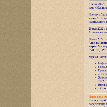
2 июня 2022 г
тему «
Испани
Институт Латин
жизни А.Н.Боро
издательского
26 мая 2022 г
Ассоциации ис
20 мая 2022 г.
Азия и Латин
мире
». Мероп
РАН, ИДВ РА
Журнал «Лати
Цифров
Социал
Гумани
«Полит
Электо
2022 гг
Внешняя
«Ответ
Новое издани
Rusia y España
Коллективная 