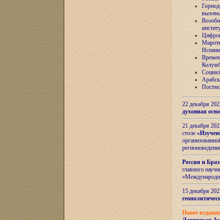
Горнод
вызов
Возобн
инстит
Цифров
Миротв
Испани
Времен
Колумб
Социал
Арабск
Постмо
22 декабря 20
духовная осн
21 декабря 20
столе
«Изучен
организованно
регионоведени
Россия и Бра
главного науч
«Международн
15 декабря 20
геополитическ
Новое издани