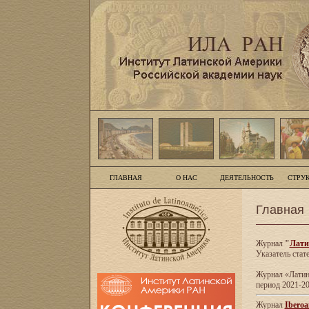
ГЛАВНАЯ
О НАС
ДЕЯТЕЛЬНОСТЬ
СТРУ
Главная
Журнал
"
Лати
Указатель стат
Журнал «Латинс
период 2021-20
Журнал
Iberoa