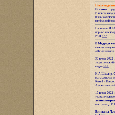
Новое издани
Испания: тру
В новом издан
и экономическ
глобальной не
На канале ИЛА
период и выбо
РАН
>>>
В Мадриде со
главного науч
«Независимой 
30 июня 2022 
теоретический 
года
»
>>>
Н.А.Школяр.
С
возможность пе
Китай и Индию,
Аналитический
16 июня 2022 г
теоретического
латиноамерик
выступил Д.В.
Взгляд на Ла