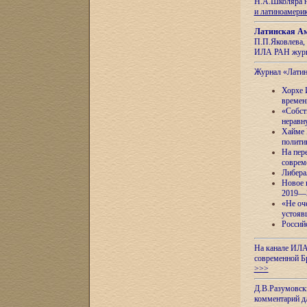
Н.А.Школяра н
и латиноамери
Латинская Ам
П.П.Яковлева, 
ИЛА РАН журн
Журнал «Лати
Хорхе 
времен
«Собст
неравн
Хайме 
полити
На пер
соврем
Либера
Новое 
2019—
«Не оч
устояв
Россий
На канале ИЛА
современной Б
>>>
Д.В.Разумовск
комментарий 