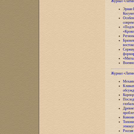
Журнал «Лати
Эрнан 
Косуме
Особен
соврем
«Подли
«Кроко
Регион
Бразил
восток
Сержиу
формир
«Мягка
Военно
Журнал «Лати
Механи
Климат
обсужд
Корпор
Послед
глобал
Древне
пробле
Киноин
Топони
этноку
Россия