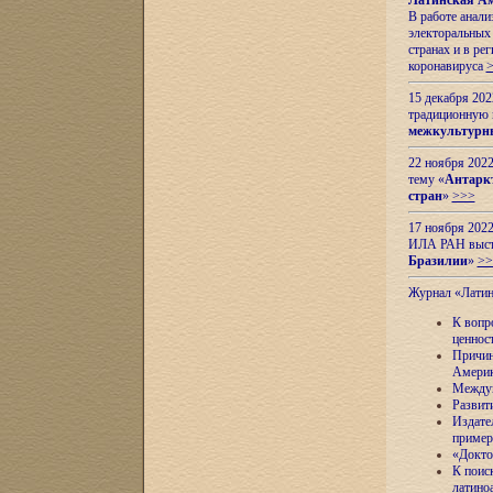
Латинская Ам
В работе анал
электоральных 
странах и в ре
коронавируса
15 декабря 20
традиционную
межкультурны
22 ноября 2022
тему «
Антаркт
стран
»
>>>
17 ноября 2022
ИЛА РАН высту
Бразилии
»
>>
Журнал «Лати
К вопр
ценнос
Причин
Амери
Междун
Развит
Издате
пример
«Докто
К поис
латино