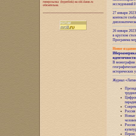
гиперссылка (hyperlink) на old.ilaran.ru
исследований 
обязательна.
27 января 2023
контексте глоб
дипломатическ
26 января 2023
в круглом сто
Программа ме
Новое издани
Ибероамерика
идентичности
В монографии 
географических
исторических 
Журнал «Лати
Президе
трудно
Цифров
паради
Соврем
Россия
Новые 
челове
Россия
культу
Перон: