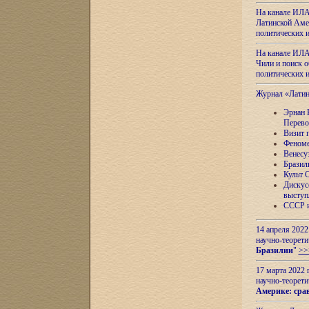
На канале ИЛА
Латинской Амер
политических
На канале ИЛА
Чили и поиск о
политических
Журнал «Лати
Эрнан 
Перево
Визит 
Феноме
Венесу
Бразил
Культ 
Дискус
выступ
СССР и
14 апреля 2022
научно-теорети
Бразилии
"
>>
17 марта 2022 
научно-теорети
Америке: сра