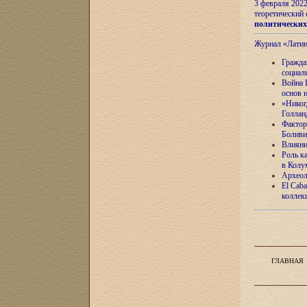
3 февраля 202
теоретический 
политически
Журнал «Лати
Гражда
социал
Война 
основ 
«Никог
Голлан
Фактор
Боливи
Влияни
Роль к
в Колу
Археол
El Caba
коллек
ГЛАВНАЯ