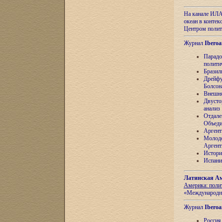
На канале ИЛА
океан в контек
Центром полит
Журнал
Iberoa
Парадо
полити
Бразил
Дрейфу
Болсон
Внешня
Двусто
анализ
Отдале
Объеди
Аргент
Молоде
Аргент
Истори
Испани
Латинская Ам
Америка: поли
«Международн
Журнал
Iberoa
Россия