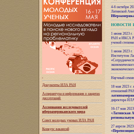
4-6 октября 20
Латинской Аме
Ибероамерика
НОВОСТИ 
1 июня 2023 г.
РАН и ИКСА РА
ученой степени
1 июня 2023 г
Институтом Ла
«Сотрудничеств
экономическог
экономическог
Научный семин
Документы ИЛА РАН
18 мая 2023 г
отношений РАН
Аспирантура и
информация о защитах
латиноамерик
диссертаций
директора ИЛА
Ассоциация исследователей
16-17 мая 202
ибероамериканского мира
«
Латинская Ам
региональную
Совет молодых ученых ИЛА РАН
27 апреля 2023
Конкурс вакансий
«
Перепозицио