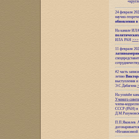
«кругл
24 февраля 202
научно-теорети
обновления в
На канале ИЛА
политических
ИЛА РАН
>>>
11 февраля 202
латиноамерик
спецпредстави
сотрудничест
#2 часть запис
летию
Виктор
выступления и
Э.С.Дабагяна
На youtube ка
Ученого совета
члена-корресп
СССР (РАН) в 1
Д.М.Разумовск
П.П.Яковлев.
договариваетс
«Независимой 