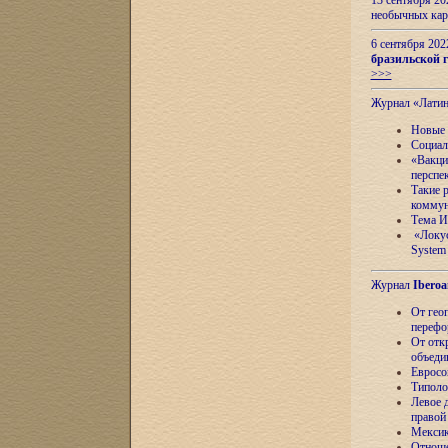
13 сентября 2
необычных кар
6 сентября 20
бразильской г
>>>
Журнал «Лати
Новые 
Социал
«Вакци
перспе
Такие 
коммун
Тема И
«Локус
System 
Журнал
Iberoa
От гео
перефо
От отк
объеди
Евросо
Типоло
Левое д
правой
Мексик
Отноше