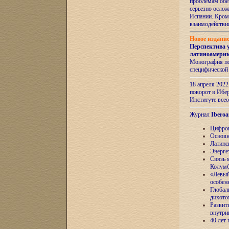
проблемам обе
серьезно ослож
Испании. Кром
взаимодейств
Новое издани
Перспектива 
латиноамери
Монография по
специфической
18 апреля 202
поворот в Ибер
Институте все
Журнал
Iberoa
Цифров
Основн
Латинс
Энерге
Связь 
Колум
«Левый
особен
Глобал
дихото
Развит
внутри
40 лет