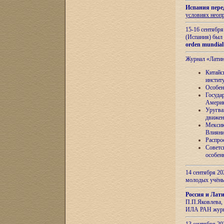
Испания пере
условиях неоп
15-16 сентябр
(Испания) был
orden mundial
Журнал «Лати
Китайс
инстит
Особен
Госуда
Амери
Уругва
движен
Мексик
Влияни
Распро
Советс
особен
14 сентября 20
молодых учён
Россия и Лат
П.П.Яковлева, 
ИЛА РАН журн