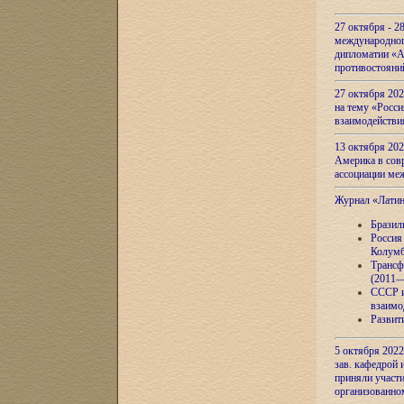
27 октября - 2
международног
дипломатии «А
противостояни
27 октября 20
на тему «Росси
взаимодействи
13 октября 202
Америка в сов
ассоциации ме
Журнал «Лати
Бразил
Россия
Колумб
Трансф
(2011—
СССР и
взаимо
Развит
5 октября 2022
зав. кафедрой
приняли участи
организованно