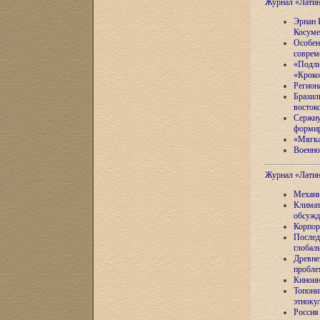
Журнал «Лати
Эрнан 
Косуме
Особен
соврем
«Подли
«Кроко
Регион
Бразил
восток
Сержиу
формир
«Мягка
Военно
Журнал «Лати
Механи
Климат
обсужд
Корпор
Послед
глобал
Древне
пробле
Киноин
Топони
этноку
Россия