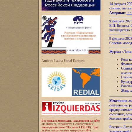
14 февраля 202
семинар на тем
Америки
»
>>
9 февраля 202
В.П. Беляева. 
посвящается» 
9 февраля 2023
Советов моло
Журнал «Лати
-
Роль к
América Latina Portal Europeo
Франча
Социал
анализ
Научно
Культу
Россий
Жанр х
Мексикано-ам
ситуации на г
предпринимает
состояние, одн
Комментарий к
Все права на материалы, находящиеся на сайте
old.ilaran.ru, охраняются в соответствии с
Россия и Лати
законодательством РФ (часть 4 ГК РФ). При
любом использовании материалов сайта
Комментарий П.