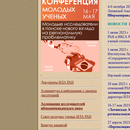
4-6 октября 20
Латинской Аме
Ибероамерика
НОВОСТИ 
1 июня 2023 г.
РАН и ИКСА РА
ученой степени
1 июня 2023 г
Институтом Ла
«Сотрудничеств
экономическог
экономическог
Научный семин
Документы ИЛА РАН
18 мая 2023 г
отношений РАН
Аспирантура и
информация о защитах
латиноамерик
диссертаций
директора ИЛА
Ассоциация исследователей
16-17 мая 202
ибероамериканского мира
«
Латинская Ам
региональную
Совет молодых ученых ИЛА РАН
27 апреля 2023
Конкурс вакансий
«
Перепозицио