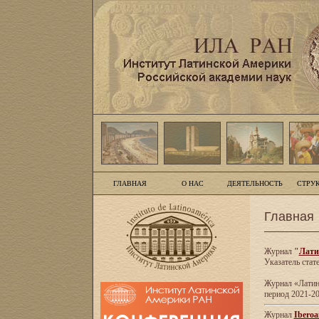
ГЛАВНАЯ
О НАС
ДЕЯТЕЛЬНОСТЬ
СТРУ
Главная
Журнал
"
Лати
Указатель стат
Журнал «Латинс
период 2021-20
Журнал
Iberoa