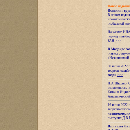
Новое издани
Испания: тру
В новом издан
и экономическ
глобальной не
На канале ИЛА
период и выбо
РАН
>>>
В Мадриде со
главного науч
«Независимой 
30 июня 2022 
теоретический 
года
»
>>>
Н.А.Школяр.
С
возможность пе
Китай и Индию,
Аналитический
16 июня 2022 г
теоретического
латиноамерик
выступил Д.В.
Взгляд на Ла