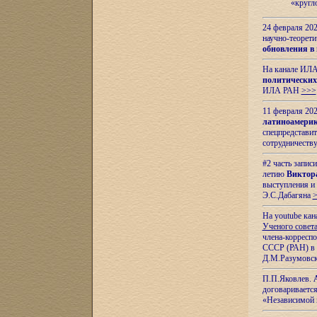
«кругл
24 февраля 202
научно-теорети
обновления в
На канале ИЛА
политических
ИЛА РАН
>>>
11 февраля 202
латиноамерик
спецпредстави
сотрудничест
#2 часть запис
летию
Виктор
выступления и
Э.С.Дабагяна
На youtube ка
Ученого совета
члена-корресп
СССР (РАН) в 1
Д.М.Разумовск
П.П.Яковлев.
договариваетс
«Независимой 