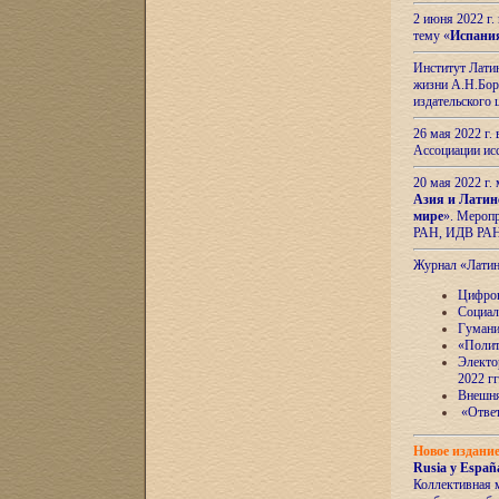
2 июня 2022 г
тему «
Испани
Институт Латин
жизни А.Н.Боро
издательского
26 мая 2022 г
Ассоциации ис
20 мая 2022 г.
Азия и Латин
мире
». Мероп
РАН, ИДВ РА
Журнал «Лати
Цифров
Социал
Гумани
«Полит
Электо
2022 гг
Внешняя
«Ответ
Новое издани
Rusia y España
Коллективная 