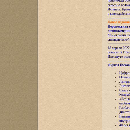
проблемам обе
серьезно ослож
Испании. Кром
взаимодейств
Новое издани
Перспектива 
латиноамери
Монография по
специфической
18 апреля 202
поворот в Ибер
Институте все
Журнал
Iberoa
Цифров
Основн
Латинс
Энерге
Связь 
Колум
«Левый
особен
Глобал
дихото
Развит
внутри
40 лет