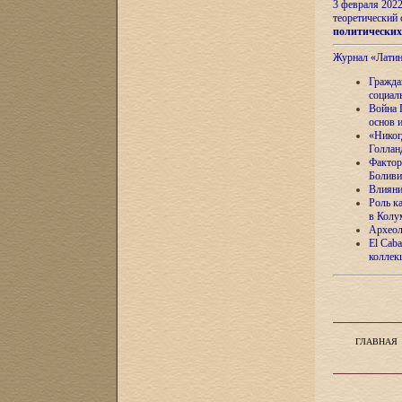
3 февраля 202
теоретический 
политически
Журнал «Лати
Гражда
социал
Война 
основ 
«Никог
Голлан
Фактор
Боливи
Влияни
Роль к
в Колу
Археол
El Caba
коллек
ГЛАВНАЯ