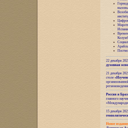
Горнод
вызов
Возобн
инстит
Цифров
Миротв
Испани
Времен
Колумб
Социал
Арабск
Постмо
22 декабря 20
духовная осн
21 декабря 20
столе
«Изучен
организованно
регионоведени
Россия и Бра
главного науч
«Международн
15 декабря 20
геополитическ
Новое издани