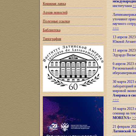
международн
Книжная лавка
институтами
>
Архив новостей
Латиноамерикан
уточняют приор
Полезные ссылки
научного сотр
>>>
Библиотека
13 апреля 202
Типография
Южной Атлант
11 апреля 202
Эдуардо Вилье
6 апреля 2023
Региональной 
ибероамерика
30 марта 2023
лабораторией и
мировой эконо
Америка в сис
>>>
16 марта 2023 
семинар на тем
MORENA
»
>
21 февраля 20
Латинской Ам