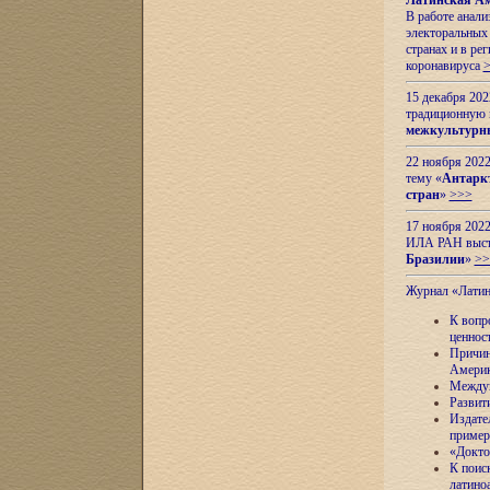
Латинская Ам
В работе анал
электоральных 
странах и в ре
коронавируса
15 декабря 20
традиционную
межкультурны
22 ноября 2022
тему «
Антаркт
стран
»
>>>
17 ноября 2022
ИЛА РАН высту
Бразилии
»
>>
Журнал «Лати
К вопр
ценнос
Причин
Амери
Междун
Развит
Издате
пример
«Докто
К поис
латино