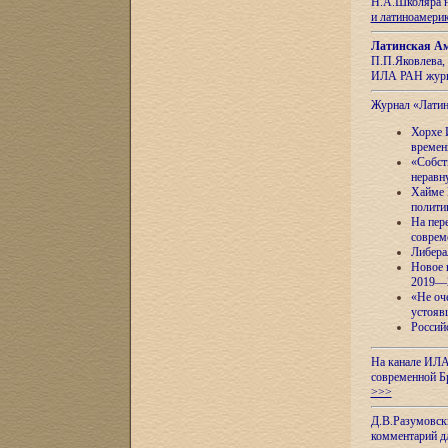
Н.А.Школяра н
и латиноамери
Латинская Ам
П.П.Яковлева, 
ИЛА РАН журн
Журнал «Лати
Хорхе 
времен
«Собст
неравн
Хайме 
полити
На пер
соврем
Либера
Новое 
2019—
«Не оч
устояв
Россий
На канале ИЛА
современной Б
>>>
Д.В.Разумовск
комментарий 