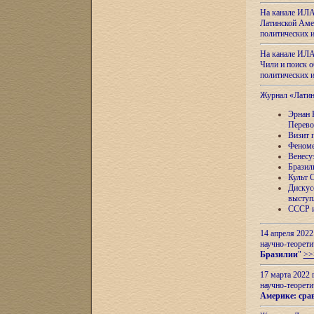
На канале ИЛА
Латинской Амер
политических
На канале ИЛА
Чили и поиск о
политических
Журнал «Лати
Эрнан 
Перево
Визит 
Феноме
Венесу
Бразил
Культ 
Дискус
выступ
СССР и
14 апреля 2022
научно-теорети
Бразилии
"
>>
17 марта 2022 
научно-теорети
Америке: сра