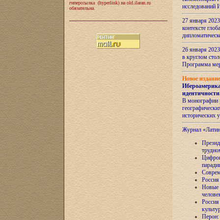
гиперссылка (hyperlink) на old.ilaran.ru
исследований 
обязательна.
27 января 2023
контексте глоб
дипломатическ
26 января 2023
в круглом сто
Программа ме
Новое издани
Ибероамерика
идентичности
В монографии 
географических
исторических 
Журнал «Лати
Президе
трудно
Цифров
паради
Соврем
Россия
Новые 
челове
Россия
культу
Перон: