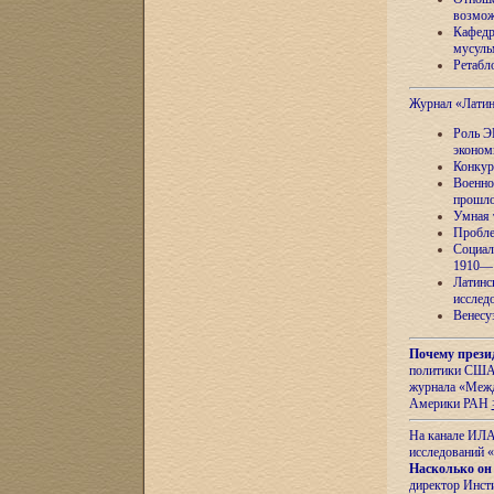
возмож
Кафедр
мусуль
Ретабло
Журнал «Лати
Роль Э
эконом
Конкур
Военно
прошло
Умная 
Пробле
Социал
1910—1
Латинс
исслед
Венесу
Почему прези
политики США 
журнала «Межд
Америки РАН
На канале ИЛА
исследований «
Насколько он
директор Инст