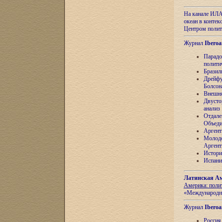
На канале ИЛА
океан в контек
Центром полит
Журнал
Iberoa
Парадо
полити
Бразил
Дрейфу
Болсон
Внешня
Двусто
анализ
Отдале
Объеди
Аргент
Молоде
Аргент
Истори
Испани
Латинская Ам
Америка: поли
«Международн
Журнал
Iberoa
Россия