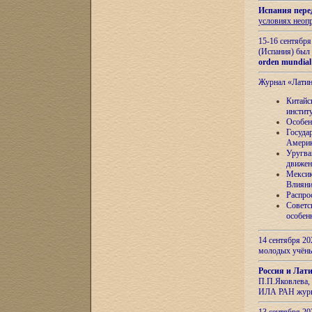
Испания пере
условиях неоп
15-16 сентябр
(Испания) был
orden mundial
Журнал «Лати
Китайс
инстит
Особен
Госуда
Амери
Уругва
движен
Мексик
Влияни
Распро
Советс
особен
14 сентября 20
молодых учён
Россия и Лат
П.П.Яковлева, 
ИЛА РАН журн