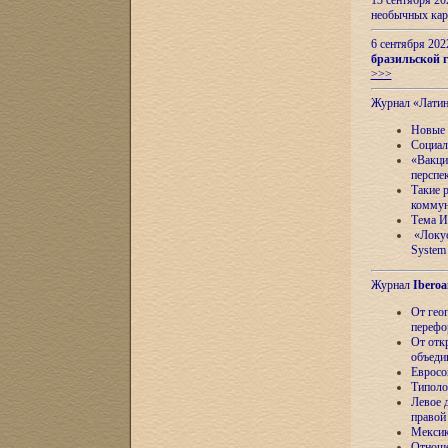
13 сентября 2
необычных кар
6 сентября 20
бразильской г
>>>
Журнал «Лати
Новые 
Социал
«Вакци
перспе
Такие 
коммун
Тема И
«Локус
System 
Журнал
Iberoa
От гео
перефо
От отк
объеди
Евросо
Типоло
Левое д
правой
Мексик
Отноше