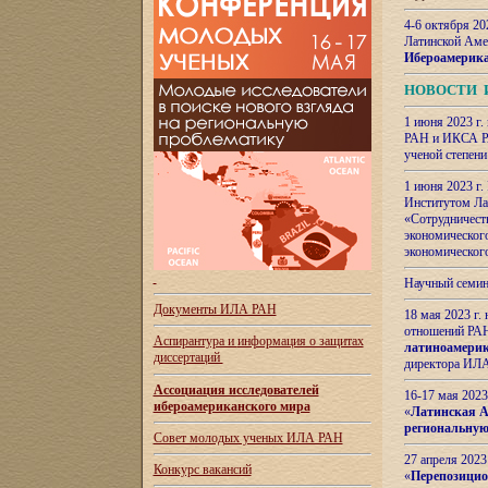
4-6 октября 20
Латинской Аме
Ибероамерика
НОВОСТИ 
1 июня 2023 г.
РАН и ИКСА РА
ученой степени
1 июня 2023 г
Институтом Ла
«Сотрудничеств
экономическог
экономическог
Научный семин
Документы ИЛА РАН
18 мая 2023 г
отношений РАН
Аспирантура и
информация о защитах
латиноамерик
диссертаций
директора ИЛА
Ассоциация исследователей
16-17 мая 202
ибероамериканского мира
«
Латинская Ам
региональную
Совет молодых ученых ИЛА РАН
27 апреля 2023
Конкурс вакансий
«
Перепозицио