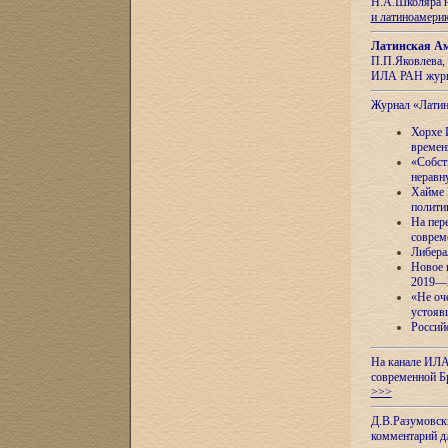
Н.А.Школяра н
и латиноамери
Латинская Ам
П.П.Яковлева, 
ИЛА РАН журн
Журнал «Лати
Хорхе 
времен
«Собст
неравн
Хайме 
полити
На пер
соврем
Либера
Новое 
2019—
«Не оч
устояв
Россий
На канале ИЛА
современной Б
>>>
Д.В.Разумовск
комментарий 