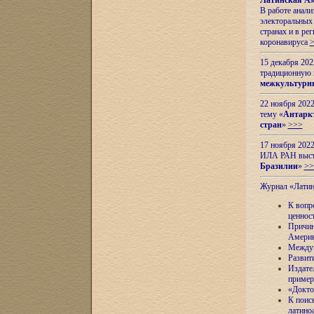
Латинская Ам
В работе анал
электоральных 
странах и в ре
коронавируса
15 декабря 20
традиционную
межкультурны
22 ноября 2022
тему «
Антаркт
стран
»
>>>
17 ноября 2022
ИЛА РАН высту
Бразилии
»
>>
Журнал «Лати
К вопр
ценнос
Причин
Амери
Междун
Развит
Издате
пример
«Докто
К поис
латино