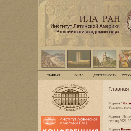
ГЛАВНАЯ
О НАС
ДЕЯТЕЛЬНОСТЬ
СТРУ
Главная
Журнал
"
Лати
Указатель стат
Журнал «Латинс
период 2021-20
Журнал
Iberoa