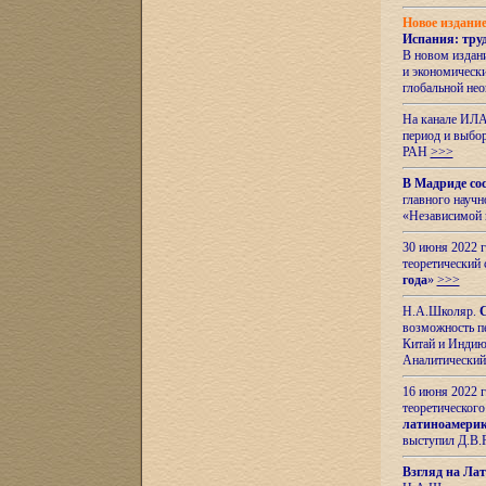
Новое издани
Испания: тру
В новом издан
и экономическ
глобальной не
На канале ИЛА
период и выбо
РАН
>>>
В Мадриде со
главного науч
«Независимой 
30 июня 2022 
теоретический 
года
»
>>>
Н.А.Школяр.
С
возможность пе
Китай и Индию,
Аналитический
16 июня 2022 г
теоретического
латиноамерик
выступил Д.В.
Взгляд на Ла