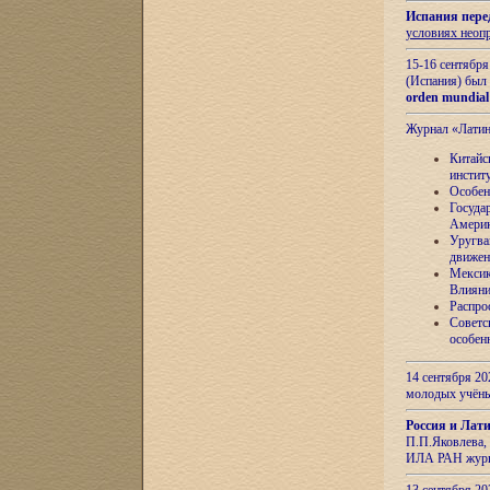
Испания пере
условиях неоп
15-16 сентябр
(Испания) был
orden mundial
Журнал «Лати
Китайс
инстит
Особен
Госуда
Амери
Уругва
движен
Мексик
Влияни
Распро
Советс
особен
14 сентября 20
молодых учён
Россия и Лат
П.П.Яковлева, 
ИЛА РАН журн