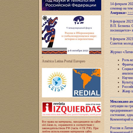
14 февраля 202
семинар на тем
Америки
»
>>
9 февраля 202
В.П. Беляева. 
посвящается» 
9 февраля 2023
Советов моло
Журнал «Лати
-
Роль к
América Latina Portal Europeo
Франча
Социал
анализ
Научно
Культу
Россий
Жанр х
Мексикано-ам
ситуации на г
предпринимает
состояние, одн
Комментарий к
Все права на материалы, находящиеся на сайте
old.ilaran.ru, охраняются в соответствии с
Россия и Лати
законодательством РФ (часть 4 ГК РФ). При
любом использовании материалов сайта
Комментарий П.