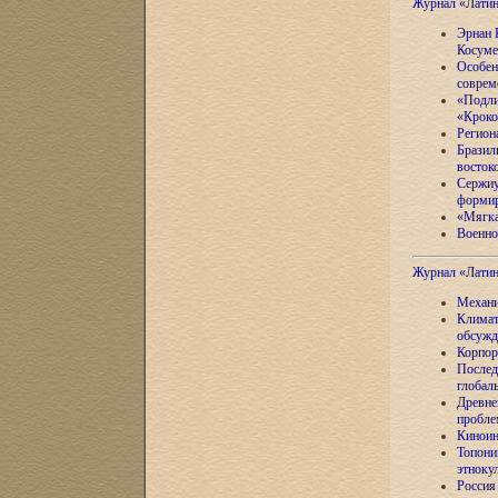
Журнал «Лати
Эрнан 
Косуме
Особен
соврем
«Подли
«Кроко
Регион
Бразил
восток
Сержиу
формир
«Мягка
Военно
Журнал «Лати
Механи
Климат
обсужд
Корпор
Послед
глобал
Древне
пробле
Киноин
Топони
этноку
Россия