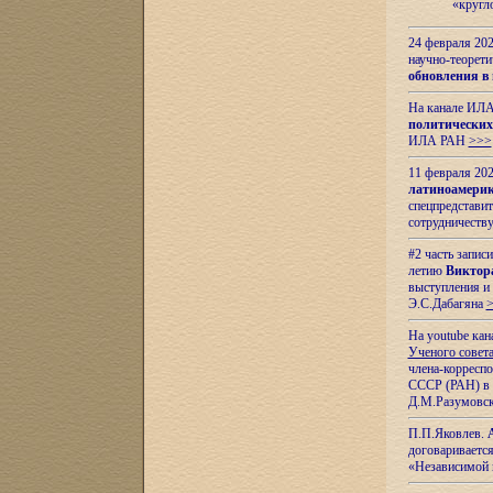
«кругл
24 февраля 202
научно-теорети
обновления в
На канале ИЛА
политических
ИЛА РАН
>>>
11 февраля 202
латиноамерик
спецпредстави
сотрудничест
#2 часть запис
летию
Виктор
выступления и
Э.С.Дабагяна
На youtube ка
Ученого совета
члена-корресп
СССР (РАН) в 1
Д.М.Разумовск
П.П.Яковлев.
договариваетс
«Независимой 