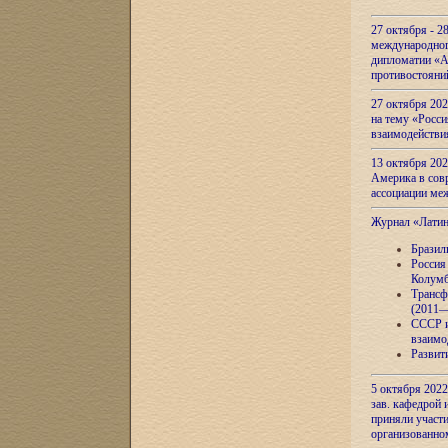
27 октября - 2
международног
дипломатии «А
противостояни
27 октября 20
на тему «Росси
взаимодействи
13 октября 202
Америка в сов
ассоциации ме
Журнал «Лати
Бразил
Россия
Колумб
Трансф
(2011—
СССР и
взаимо
Развит
5 октября 2022
зав. кафедрой
приняли участи
организованно