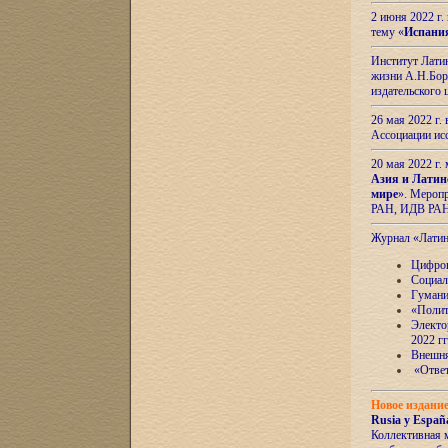
2 июня 2022 г
тему «
Испани
Институт Латин
жизни А.Н.Боро
издательского
26 мая 2022 г
Ассоциации ис
20 мая 2022 г.
Азия и Латин
мире
». Мероп
РАН, ИДВ РА
Журнал «Лати
Цифров
Социал
Гумани
«Полит
Электо
2022 гг
Внешняя
«Ответ
Новое издани
Rusia y España
Коллективная 