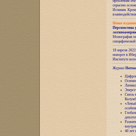
проблемам обе
серьезно ослож
Испании. Кром
взаимодейств
Новое издани
Перспектива 
латиноамери
Монография по
специфической
18 апреля 202
поворот в Ибер
Институте все
Журнал
Iberoa
Цифров
Основн
Латинс
Энерге
Связь 
Колум
«Левый
особен
Глобал
дихото
Развит
внутри
40 лет