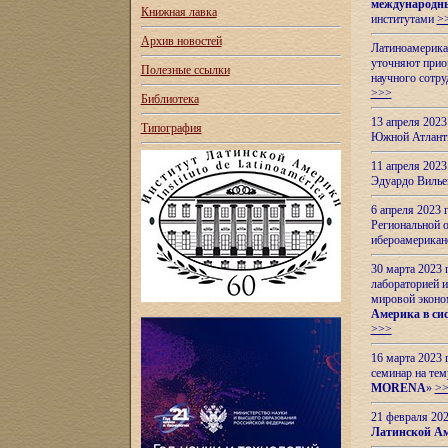
международн
Книжная лавка
институтами
>
Архив новостей
Латиноамерикан
уточняют приор
Полезные ссылки
научного сотр
>>>
Библиотека
13 апреля 202
Типография
Южной Атлант
11 апреля 202
Эдуардо Вилье
6 апреля 2023
Региональной 
ибероамерика
30 марта 2023
лабораторией и
мировой эконо
Америка в сис
>>>
16 марта 2023 
семинар на тем
MORENA
»
>
21 февраля 20
Латинской Ам