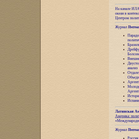
На канале ИЛА
океан в контек
Центром полит
Журнал
Iberoa
Парадо
полити
Бразил
Дрейфу
Болсон
Внешня
Двусто
анализ
Отдале
Объеди
Аргент
Молоде
Аргент
Истори
Испани
Латинская Ам
Америка: поли
«Международн
Журнал
Iberoa
Россия