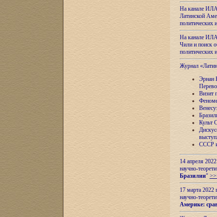
На канале ИЛА
Латинской Амер
политических
На канале ИЛА
Чили и поиск о
политических
Журнал «Лати
Эрнан 
Перево
Визит 
Феноме
Венесу
Бразил
Культ 
Дискус
выступ
СССР и
14 апреля 2022
научно-теорети
Бразилии
"
>>
17 марта 2022 
научно-теорети
Америке: сра