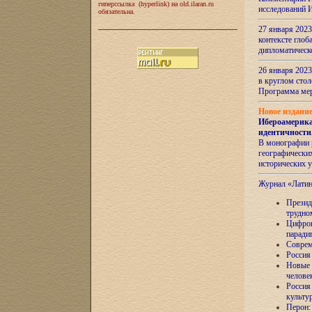
гиперссылка (hyperlink) на old.ilaran.ru
исследований 
обязательна.
27 января 2023
контексте глоб
дипломатическ
26 января 2023
в круглом сто
Программа ме
Новое издани
Ибероамерика
идентичности
В монографии 
географических
исторических 
Журнал «Лати
Президе
трудно
Цифров
паради
Соврем
Россия
Новые 
челове
Россия
культу
Перон: