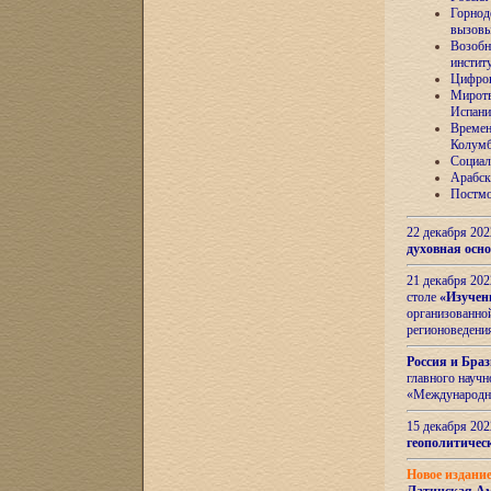
Горнод
вызов
Возобн
инстит
Цифров
Миротв
Испани
Времен
Колумб
Социал
Арабск
Постмо
22 декабря 20
духовная осн
21 декабря 20
столе
«Изучен
организованно
регионоведени
Россия и Бра
главного науч
«Международн
15 декабря 20
геополитическ
Новое издани