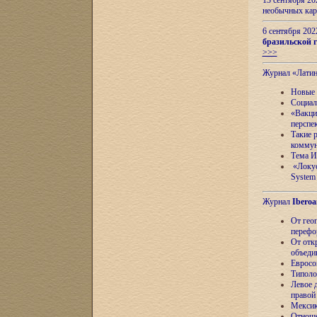
13 сентября 2
необычных кар
6 сентября 20
бразильской г
>>>
Журнал «Лати
Новые 
Социал
«Вакци
перспе
Такие 
коммун
Тема И
«Локус
System 
Журнал
Iberoa
От гео
перефо
От отк
объеди
Евросо
Типоло
Левое д
правой
Мексик
Отноше