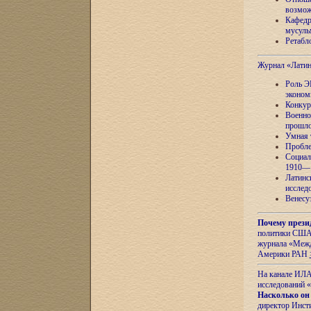
возмож
Кафедр
мусуль
Ретабло
Журнал «Лати
Роль Э
эконом
Конкур
Военно
прошло
Умная 
Пробле
Социал
1910—1
Латинс
исслед
Венесу
Почему прези
политики США 
журнала «Межд
Америки РАН
На канале ИЛА
исследований «
Насколько он
директор Инст