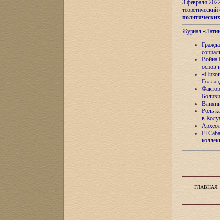
3 февраля 202
теоретический 
политически
Журнал «Лати
Гражда
социал
Война 
основ 
«Никог
Голлан
Фактор
Боливи
Влияни
Роль к
в Колу
Археол
El Caba
коллек
ГЛАВНАЯ