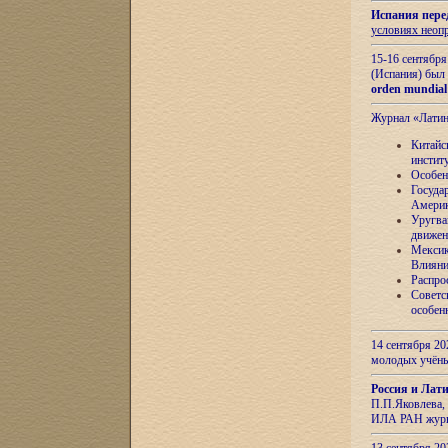
Испания пере
условиях неоп
15-16 сентябр
(Испания) был
orden mundial
Журнал «Лати
Китайс
инстит
Особен
Госуда
Амери
Уругва
движен
Мексик
Влияни
Распро
Советс
особен
14 сентября 20
молодых учён
Россия и Лат
П.П.Яковлева, 
ИЛА РАН журн