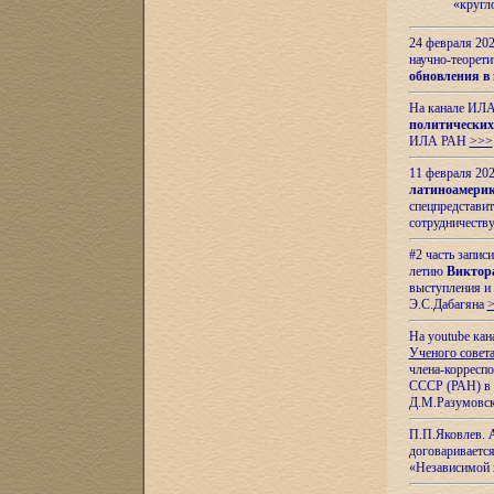
«кругл
24 февраля 202
научно-теорети
обновления в
На канале ИЛА
политических
ИЛА РАН
>>>
11 февраля 202
латиноамерик
спецпредстави
сотрудничест
#2 часть запис
летию
Виктор
выступления и
Э.С.Дабагяна
На youtube ка
Ученого совета
члена-корресп
СССР (РАН) в 1
Д.М.Разумовск
П.П.Яковлев.
договариваетс
«Независимой 