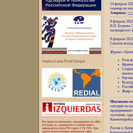
14 февраля 202
семинар на тем
Америки
»
>>
9 февраля 202
В.П. Беляева. 
посвящается» 
9 февраля 2023
Советов моло
Журнал «Лати
-
Роль к
América Latina Portal Europeo
Франча
Социал
анализ
Научно
Культу
Россий
Жанр х
Мексикано-ам
ситуации на г
предпринимает
состояние, одн
Комментарий к
Все права на материалы, находящиеся на сайте
old.ilaran.ru, охраняются в соответствии с
Россия и Лати
законодательством РФ (часть 4 ГК РФ). При
любом использовании материалов сайта
Комментарий П.