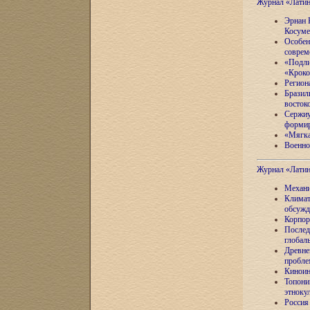
Журнал «Лати
Эрнан 
Косуме
Особен
соврем
«Подли
«Кроко
Регион
Бразил
восток
Сержиу
формир
«Мягка
Военно
Журнал «Лати
Механи
Климат
обсужд
Корпор
Послед
глобал
Древне
пробле
Киноин
Топони
этноку
Россия