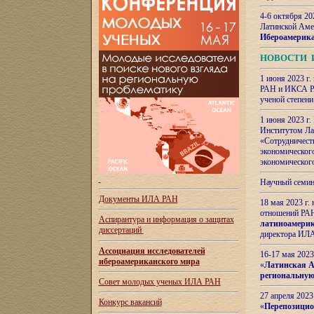
4-6 октября 20
Латинской Аме
Ибероамерика
НОВОСТИ 
1 июня 2023 г.
РАН и ИКСА РА
ученой степени
1 июня 2023 г
Институтом Ла
«Сотрудничеств
экономическог
экономическог
Научный семин
Документы ИЛА РАН
18 мая 2023 г
отношений РАН
Аспирантура и
информация о защитах
латиноамерик
диссертаций
директора ИЛА
Ассоциация исследователей
16-17 мая 202
ибероамериканского мира
«
Латинская Ам
региональную
Совет молодых ученых ИЛА РАН
27 апреля 2023
Конкурс вакансий
«
Перепозицио