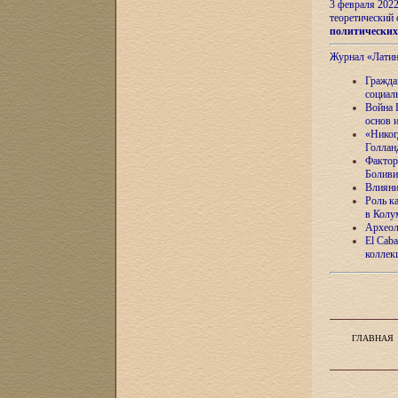
3 февраля 202
теоретический 
политически
Журнал «Лати
Гражда
социал
Война 
основ 
«Никог
Голлан
Фактор
Боливи
Влияни
Роль к
в Колу
Археол
El Caba
коллек
ГЛАВНАЯ