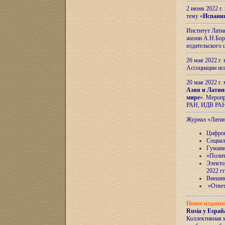
2 июня 2022 г
тему «
Испани
Институт Латин
жизни А.Н.Боро
издательского
26 мая 2022 г
Ассоциации ис
20 мая 2022 г.
Азия и Латин
мире
». Мероп
РАН, ИДВ РА
Журнал «Лати
Цифров
Социал
Гумани
«Полит
Электо
2022 гг
Внешняя
«Ответ
Новое издани
Rusia y España
Коллективная 