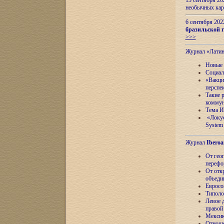
13 сентября 2
необычных кар
6 сентября 20
бразильской г
>>>
Журнал «Лати
Новые 
Социал
«Вакци
перспе
Такие 
коммун
Тема И
«Локус
System 
Журнал
Iberoa
От гео
перефо
От отк
объеди
Евросо
Типоло
Левое д
правой
Мексик
Отноше