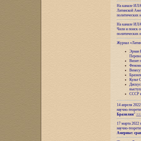
На канале ИЛА
Латинской Амер
политических
На канале ИЛА
Чили и поиск о
политических
Журнал «Лати
Эрнан 
Перево
Визит 
Феноме
Венесу
Бразил
Культ 
Дискус
выступ
СССР и
14 апреля 2022
научно-теорети
Бразилии
"
>>
17 марта 2022 
научно-теорети
Америке: сра