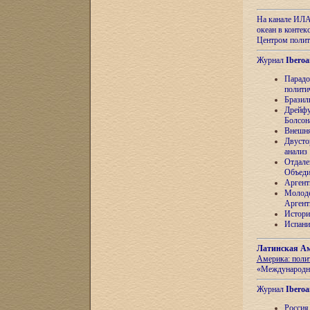
На канале ИЛА
океан в контек
Центром полит
Журнал
Iberoa
Парадо
полити
Бразил
Дрейфу
Болсон
Внешня
Двусто
анализ
Отдале
Объеди
Аргент
Молоде
Аргент
Истори
Испани
Латинская Ам
Америка: поли
«Международн
Журнал
Iberoa
Россия