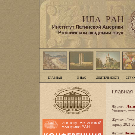
ГЛАВНАЯ
О НАС
ДЕЯТЕЛЬНОСТЬ
СТРУ
Главная
Журнал
"
Лати
Указатель стат
Журнал «Латинс
период 2021-20
Журнал
Iberoa