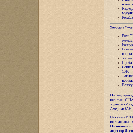
возмож
Кафедр
мусуль
Ретабло
Журнал «Лати
Роль Э
эконом
Конкур
Военно
прошло
Умная 
Пробле
Социал
1910—1
Латинс
исслед
Венесу
Почему прези
политики США 
журнала «Межд
Америки РАН
На канале ИЛА
исследований «
Насколько он
директор Инст