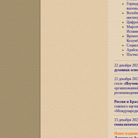
Горнод
вызов
Возобн
инстит
Цифров
Миротв
Испани
Времен
Колумб
Социал
Арабск
Постмо
22 декабря 20
духовная осн
21 декабря 20
столе
«Изучен
организованно
регионоведени
Россия и Бра
главного науч
«Международн
15 декабря 20
геополитическ
Новое издани