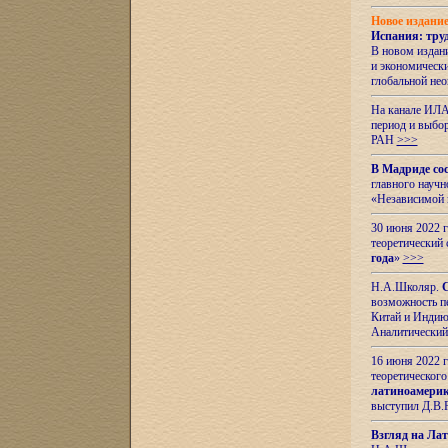
Новое издани
Испания: тру
В новом издан
и экономическ
глобальной не
На канале ИЛА
период и выбо
РАН
>>>
В Мадриде со
главного науч
«Независимой 
30 июня 2022 
теоретический 
года
»
>>>
Н.А.Школяр.
С
возможность пе
Китай и Индию,
Аналитический
16 июня 2022 г
теоретического
латиноамерик
выступил Д.В.
Взгляд на Ла