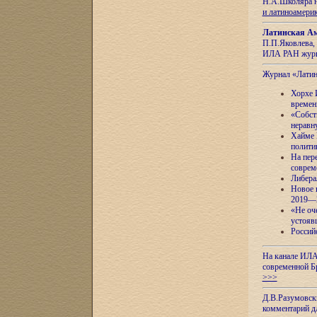
Н.А.Школяра н
и латиноамери
Латинская Ам
П.П.Яковлева, 
ИЛА РАН журн
Журнал «Лати
Хорхе 
времен
«Собст
неравн
Хайме 
полити
На пер
соврем
Либера
Новое 
2019—
«Не оч
устояв
Россий
На канале ИЛА
современной Б
>>>
Д.В.Разумовск
комментарий 