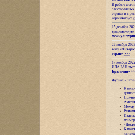
Латинская Ам
В работе анал
электоральных 
странах и в ре
коронавируса
15 декабря 20
традиционную
межкультурны
22 ноября 2022
тему «
Антаркт
стран
»
>>>
17 ноября 2022
ИЛА РАН высту
Бразилии
»
>>
Журнал «Лати
К вопр
ценнос
Причин
Амери
Междун
Развит
Издате
пример
«Докто
К поис
латино