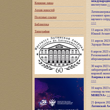
международн
Книжная лавка
институтами
>
Архив новостей
Латиноамерикан
уточняют приор
Полезные ссылки
научного сотр
>>>
Библиотека
13 апреля 202
Типография
Южной Атлант
11 апреля 202
Эдуардо Вилье
6 апреля 2023
Региональной 
ибероамерика
30 марта 2023
лабораторией и
мировой эконо
Америка в сис
>>>
16 марта 2023 
семинар на тем
MORENA
»
>
21 февраля 20
Латинской Ам