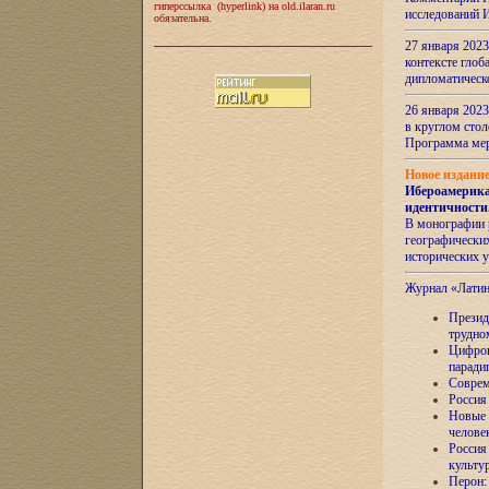
гиперссылка (hyperlink) на old.ilaran.ru
исследований 
обязательна.
27 января 2023
контексте глоб
дипломатическ
26 января 2023
в круглом сто
Программа ме
Новое издани
Ибероамерика
идентичности
В монографии 
географических
исторических 
Журнал «Лати
Президе
трудно
Цифров
паради
Соврем
Россия
Новые 
челове
Россия
культу
Перон: