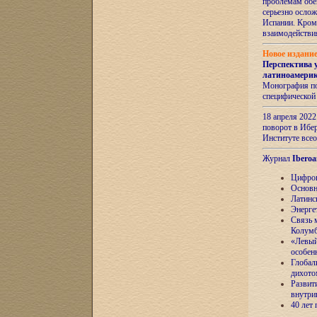
проблемам обе
серьезно ослож
Испании. Кром
взаимодейств
Новое издани
Перспектива 
латиноамери
Монография по
специфической
18 апреля 202
поворот в Ибер
Институте все
Журнал
Iberoa
Цифров
Основн
Латинс
Энерге
Связь 
Колум
«Левый
особен
Глобал
дихото
Развит
внутри
40 лет