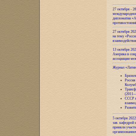
27 октября - 2
международног
дипломатии «А
противостояни
27 октября 20
на тему «Росси
взаимодействи
13 октября 202
Америка в сов
ассоциации ме
Журнал «Лати
Бразил
Россия
Колумб
Трансф
(2011—
СССР и
взаимо
Развит
5 октября 2022
зав. кафедрой
приняли участи
организованно