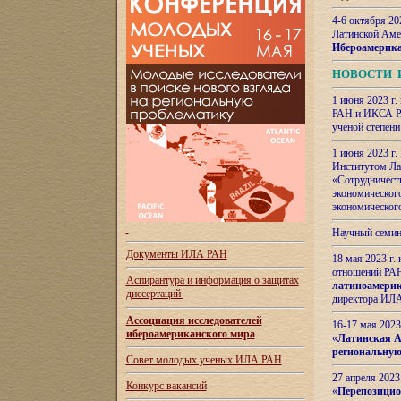
4-6 октября 20
Латинской Аме
Ибероамерика
НОВОСТИ 
1 июня 2023 г.
РАН и ИКСА РА
ученой степени
1 июня 2023 г
Институтом Ла
«Сотрудничеств
экономическог
экономическог
Научный семин
Документы ИЛА РАН
18 мая 2023 г
отношений РАН
Аспирантура и
информация о защитах
латиноамерик
диссертаций
директора ИЛА
Ассоциация исследователей
16-17 мая 202
ибероамериканского мира
«
Латинская Ам
региональную
Совет молодых ученых ИЛА РАН
27 апреля 2023
Конкурс вакансий
«
Перепозицио