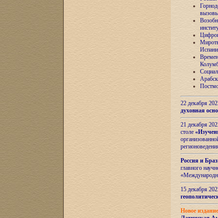
Горнод
вызов
Возобн
инстит
Цифров
Миротв
Испани
Времен
Колумб
Социал
Арабск
Постмо
22 декабря 20
духовная осн
21 декабря 20
столе
«Изучен
организованно
регионоведени
Россия и Бра
главного науч
«Международн
15 декабря 20
геополитическ
Новое издани