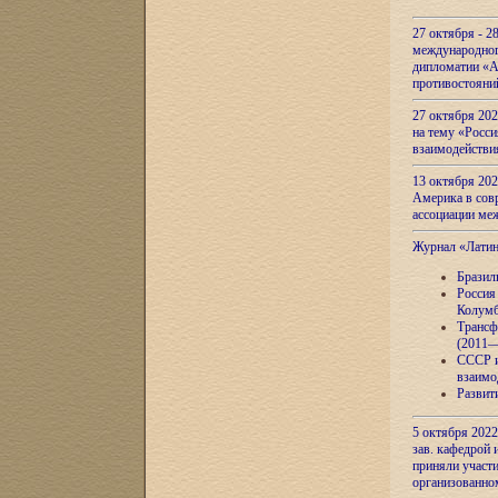
27 октября - 2
международног
дипломатии «А
противостояни
27 октября 20
на тему «Росси
взаимодействи
13 октября 202
Америка в сов
ассоциации ме
Журнал «Лати
Бразил
Россия
Колумб
Трансф
(2011—
СССР и
взаимо
Развит
5 октября 2022
зав. кафедрой
приняли участи
организованно