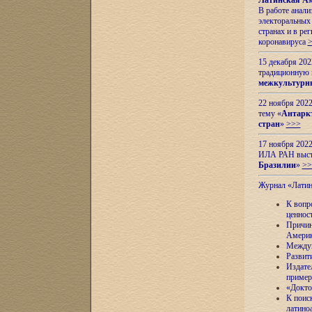
Латинская Ам
В работе анал
электоральных 
странах и в ре
коронавируса
15 декабря 20
традиционную
межкультурны
22 ноября 2022
тему «
Антаркт
стран
»
>>>
17 ноября 2022
ИЛА РАН высту
Бразилии
»
>>
Журнал «Лати
К вопр
ценнос
Причин
Амери
Междун
Развит
Издате
пример
«Докто
К поис
латино