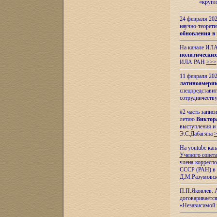
«кругл
24 февраля 202
научно-теорети
обновления в
На канале ИЛА
политических
ИЛА РАН
>>>
11 февраля 202
латиноамерик
спецпредстави
сотрудничест
#2 часть запис
летию
Виктор
выступления и
Э.С.Дабагяна
На youtube ка
Ученого совета
члена-корресп
СССР (РАН) в 1
Д.М.Разумовск
П.П.Яковлев.
договариваетс
«Независимой 