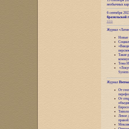
13 сентября 2
необычных кар
6 сентября 20
бразильской г
>>>
Журнал «Лати
Новые 
Социал
«Вакци
перспе
Такие 
коммун
Тема И
«Локус
System 
Журнал
Iberoa
От гео
перефо
От отк
объеди
Евросо
Типоло
Левое д
правой
Мексик
Отноше