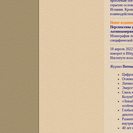
проблемам обе
серьезно ослож
Испании. Кром
взаимодейств
Новое издани
Перспектива 
латиноамери
Монография по
специфической
18 апреля 202
поворот в Ибер
Институте все
Журнал
Iberoa
Цифров
Основн
Латинс
Энерге
Связь 
Колум
«Левый
особен
Глобал
дихото
Развит
внутри
40 лет