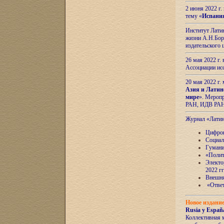
2 июня 2022 г
тему «
Испани
Институт Латин
жизни А.Н.Боро
издательского
26 мая 2022 г
Ассоциации ис
20 мая 2022 г.
Азия и Латин
мире
». Мероп
РАН, ИДВ РА
Журнал «Лати
Цифров
Социал
Гумани
«Полит
Электо
2022 гг
Внешняя
«Ответ
Новое издани
Rusia y España
Коллективная 