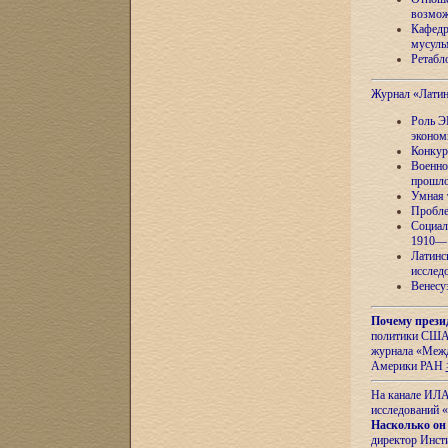
возмож
Кафедр
мусуль
Ретабло
Журнал «Лати
Роль Э
эконом
Конкур
Военно
прошло
Умная 
Пробле
Социал
1910—1
Латинс
исслед
Венесу
Почему прези
политики США 
журнала «Межд
Америки РАН
На канале ИЛА
исследований «
Насколько он
директор Инст