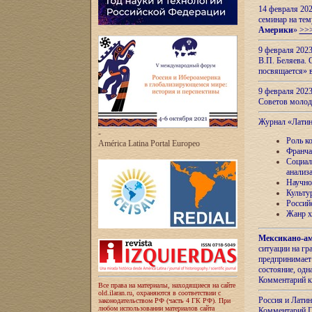
14 февраля 202
семинар на тем
Америки
»
>>
9 февраля 202
В.П. Беляева. 
посвящается» 
9 февраля 2023
Советов моло
Журнал «Лати
-
Роль к
América Latina Portal Europeo
Франча
Социал
анализ
Научно
Культу
Россий
Жанр х
Мексикано-ам
ситуации на г
предпринимает
состояние, одн
Комментарий к
Все права на материалы, находящиеся на сайте
old.ilaran.ru, охраняются в соответствии с
Россия и Лати
законодательством РФ (часть 4 ГК РФ). При
любом использовании материалов сайта
Комментарий П.