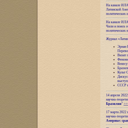
На канале ИЛА
Латинской Амер
политических
На канале ИЛА
Чили и поиск о
политических
Журнал «Лати
Эрнан 
Перево
Визит 
Феноме
Венесу
Бразил
Культ 
Дискус
выступ
СССР и
14 апреля 2022
научно-теорети
Бразилии
"
>>
17 марта 2022 
научно-теорети
Америке: сра