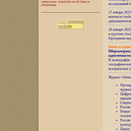
гиперссылка (hyperlink) на old.ilaran.ru
исследований 
обязательна.
27 января 2023
контексте глоб
дипломатическ
26 января 2023
в круглом сто
Программа ме
Новое издани
Ибероамерика
идентичности
В монографии 
географических
исторических 
Журнал «Лати
Президе
трудно
Цифров
паради
Соврем
Россия
Новые 
челове
Россия
культу
Перон: