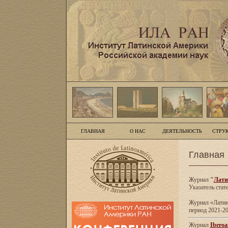
ГЛАВНАЯ
О НАС
ДЕЯТЕЛЬНОСТЬ
СТРУ
Главная
Журнал
"
Лати
Указатель стат
Журнал «Латинс
период 2021-20
Журнал
Iberoa