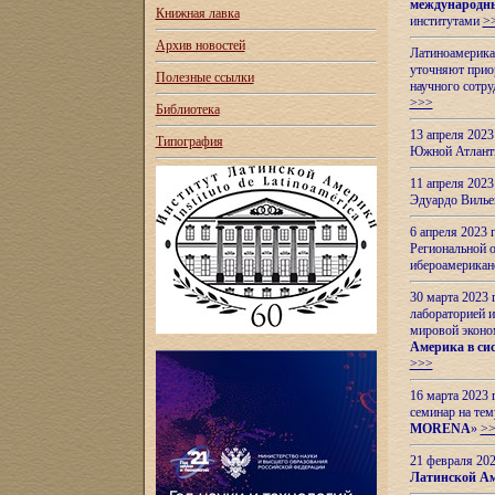
международн
Книжная лавка
институтами
>
Архив новостей
Латиноамерикан
уточняют приор
Полезные ссылки
научного сотр
>>>
Библиотека
13 апреля 202
Типография
Южной Атлант
11 апреля 202
Эдуардо Вилье
6 апреля 2023
Региональной 
ибероамерика
30 марта 2023
лабораторией и
мировой эконо
Америка в сис
>>>
16 марта 2023 
семинар на тем
MORENA
»
>
21 февраля 20
Латинской Ам