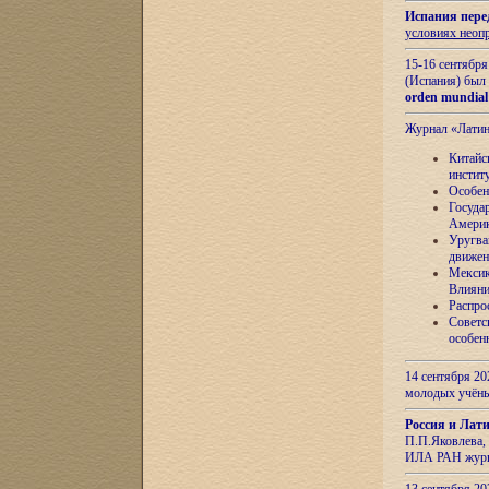
Испания пере
условиях неоп
15-16 сентябр
(Испания) был
orden mundial
Журнал «Лати
Китайс
инстит
Особен
Госуда
Амери
Уругва
движен
Мексик
Влияни
Распро
Советс
особен
14 сентября 20
молодых учён
Россия и Лат
П.П.Яковлева, 
ИЛА РАН журн