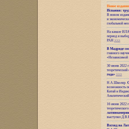
Новое издани
Испания: тру
В новом издан
и экономическ
глобальной не
На канале ИЛА
период и выбо
РАН
>>>
В Мадриде со
главного науч
«Независимой 
30 июня 2022 
теоретический 
года
»
>>>
Н.А.Школяр.
С
возможность пе
Китай и Индию,
Аналитический
16 июня 2022 г
теоретического
латиноамерик
выступил Д.В.
Взгляд на Ла