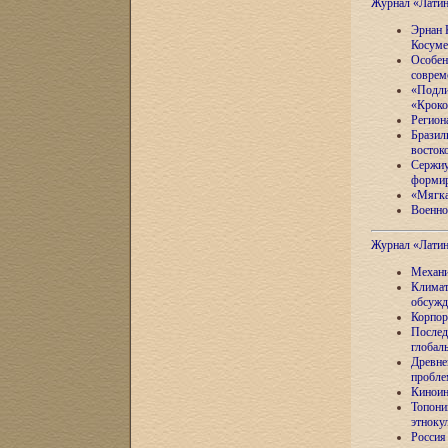
Журнал «Лати
Эрнан 
Косуме
Особен
соврем
«Подли
«Кроко
Регион
Бразил
восток
Сержиу
формир
«Мягка
Военно
Журнал «Лати
Механи
Климат
обсужд
Корпор
Послед
глобал
Древне
пробле
Киноин
Топони
этноку
Россия