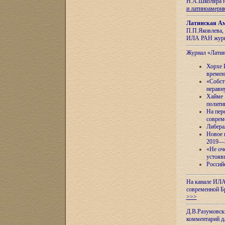
Н.А.Школяра н
и латиноамери
Латинская Ам
П.П.Яковлева, 
ИЛА РАН журн
Журнал «Лати
Хорхе 
времен
«Собст
неравн
Хайме 
полити
На пер
соврем
Либера
Новое 
2019—
«Не оч
устояв
Россий
На канале ИЛА
современной Б
>>>
Д.В.Разумовск
комментарий 