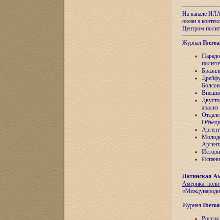
На канале ИЛА
океан в контек
Центром полит
Журнал
Iberoa
Парадо
полити
Бразил
Дрейфу
Болсон
Внешня
Двусто
анализ
Отдале
Объеди
Аргент
Молоде
Аргент
Истори
Испани
Латинская Ам
Америка: поли
«Международн
Журнал
Iberoa
Россия