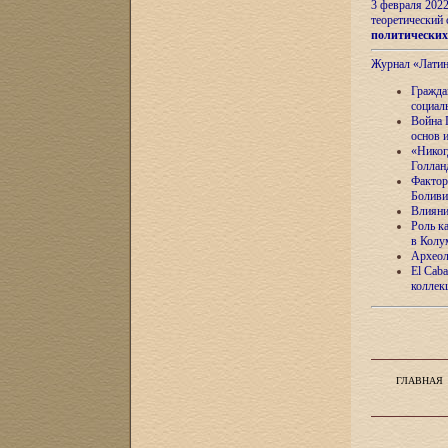
3 февраля 202
теоретический 
политически
Журнал «Лати
Гражда
социал
Война 
основ 
«Никог
Голлан
Фактор
Боливи
Влияни
Роль к
в Колу
Археол
El Caba
коллек
ГЛАВНАЯ