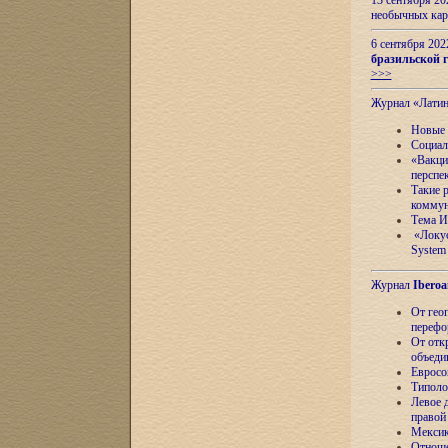
13 сентября 2
необычных кар
6 сентября 20
бразильской г
>>>
Журнал «Лати
Новые 
Социал
«Вакци
перспе
Такие 
коммун
Тема И
«Локус
System 
Журнал
Iberoa
От гео
перефо
От отк
объеди
Евросо
Типоло
Левое д
правой
Мексик
Отноше