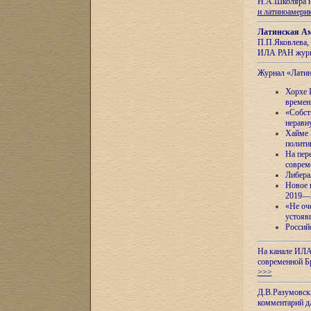
Н.А.Школяра н
и латиноамери
Латинская Ам
П.П.Яковлева, 
ИЛА РАН журн
Журнал «Лати
Хорхе 
времен
«Собст
неравн
Хайме 
полити
На пер
соврем
Либера
Новое 
2019—
«Не оч
устояв
Россий
На канале ИЛА
современной Б
>>>
Д.В.Разумовск
комментарий 