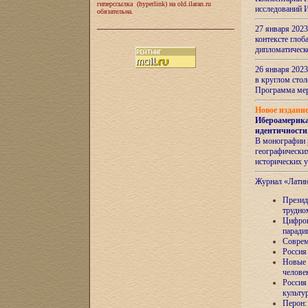
гиперссылка (hyperlink) на old.ilaran.ru
исследований 
обязательна.
27 января 2023
контексте глоб
дипломатическ
26 января 2023
в круглом сто
Программа ме
Новое издани
Ибероамерика
идентичности
В монографии 
географических
исторических 
Журнал «Лати
Президе
трудно
Цифров
паради
Соврем
Россия
Новые 
челове
Россия
культу
Перон: