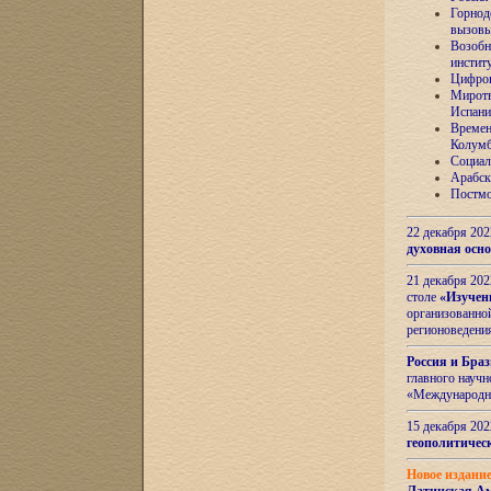
Горнод
вызов
Возобн
инстит
Цифров
Миротв
Испани
Времен
Колумб
Социал
Арабск
Постмо
22 декабря 20
духовная осн
21 декабря 20
столе
«Изучен
организованно
регионоведени
Россия и Бра
главного науч
«Международн
15 декабря 20
геополитическ
Новое издани