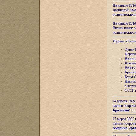
На канале ИЛА
Латинской Амер
политических
На канале ИЛА
Чили и поиск о
политических
Журнал «Лати
Эрнан 
Перево
Визит 
Феноме
Венесу
Бразил
Культ 
Дискус
выступ
СССР и
14 апреля 2022
научно-теорети
Бразилии
"
>>
17 марта 2022 
научно-теорети
Америке: сра