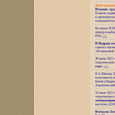
Новое издани
Испания: тру
В новом издан
и экономическ
глобальной не
На канале ИЛА
период и выбо
РАН
>>>
В Мадриде со
главного науч
«Независимой 
30 июня 2022 
теоретический 
года
»
>>>
Н.А.Школяр.
С
возможность пе
Китай и Индию,
Аналитический
16 июня 2022 г
теоретического
латиноамерик
выступил Д.В.
Взгляд на Ла