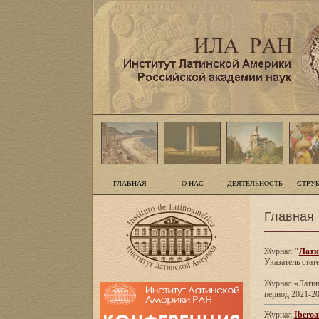
ГЛАВНАЯ
О НАС
ДЕЯТЕЛЬНОСТЬ
СТРУ
Главная
Журнал
"
Лати
Указатель стат
Журнал «Латинс
период 2021-20
Журнал
Iberoa