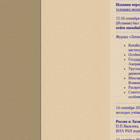
Испания пере
условиях неоп
15-16 сентябр
(Испания) был
orden mundial
Журнал «Лати
Китайс
инстит
Особен
Госуда
Амери
Уругва
движен
Мексик
Влияни
Распро
Советс
особен
14 сентября 20
молодых учён
Россия и Лат
П.П.Яковлева, 
ИЛА РАН журн