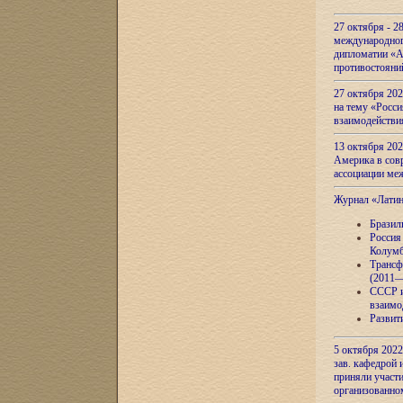
27 октября - 2
международног
дипломатии «А
противостояни
27 октября 20
на тему «Росси
взаимодействи
13 октября 202
Америка в сов
ассоциации ме
Журнал «Лати
Бразил
Россия
Колумб
Трансф
(2011—
СССР и
взаимо
Развит
5 октября 2022
зав. кафедрой
приняли участи
организованно