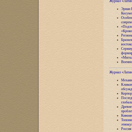
Журнал «Лати
Эрнан 
Косуме
Особен
соврем
«Подли
«Кроко
Регион
Бразил
восток
Сержиу
формир
«Мягка
Военно
Журнал «Лати
Механи
Климат
обсужд
Корпор
Послед
глобал
Древне
пробле
Киноин
Топони
этноку
Россия