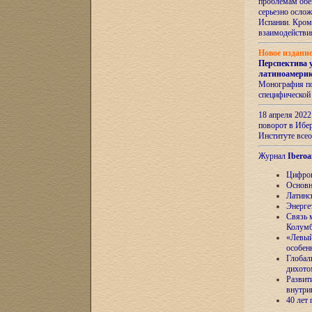
проблемам обе
серьезно ослож
Испании. Кром
взаимодейств
Новое издани
Перспектива 
латиноамери
Монография по
специфической
18 апреля 202
поворот в Ибер
Институте все
Журнал
Iberoa
Цифров
Основн
Латинс
Энерге
Связь 
Колум
«Левый
особен
Глобал
дихото
Развит
внутри
40 лет