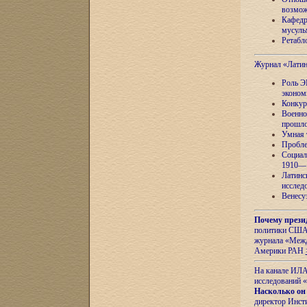
возмож
Кафедр
мусуль
Ретабло
Журнал «Лати
Роль Э
эконом
Конкур
Военно
прошло
Умная 
Пробле
Социал
1910—1
Латинс
исслед
Венесу
Почему прези
политики США 
журнала «Межд
Америки РАН
На канале ИЛА
исследований «
Насколько он
директор Инст