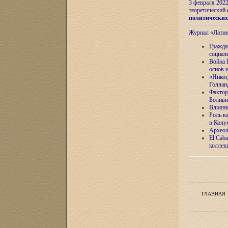
3 февраля 202
теоретический 
политически
Журнал «Лати
Гражда
социал
Война 
основ 
«Никог
Голлан
Фактор
Боливи
Влияни
Роль к
в Колу
Археол
El Caba
коллек
ГЛАВНАЯ