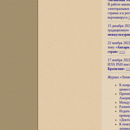
Латинская Ам
В работе анал
электоральных 
странах и в ре
коронавируса
15 декабря 20
традиционную
межкультурны
22 ноября 2022
тему «
Антаркт
стран
»
>>>
17 ноября 2022
ИЛА РАН высту
Бразилии
»
>>
Журнал «Лати
К вопр
ценнос
Причин
Амери
Междун
Развит
Издате
пример
«Докто
К поис
латино