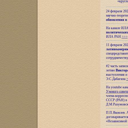
«кругл
24 февраля 202
научно-теорети
обновления в
На канале ИЛА
политических
ИЛА РАН
>>>
11 февраля 202
латиноамерик
спецпредстави
сотрудничест
#2 часть запис
летию
Виктор
выступления и
Э.С.Дабагяна
На youtube ка
Ученого совета
члена-корресп
СССР (РАН) в 1
Д.М.Разумовск
П.П.Яковлев.
договариваетс
«Независимой 