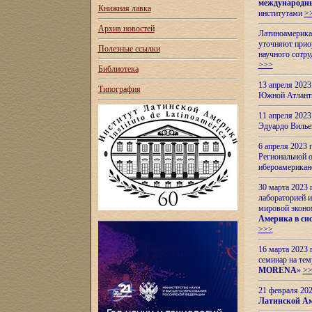
международн
Книжная лавка
институтами
>
Архив новостей
Латиноамерикан
уточняют приор
Полезные ссылки
научного сотр
>>>
Библиотека
13 апреля 202
Типография
Южной Атлант
11 апреля 202
Эдуардо Вилье
6 апреля 2023
Региональной 
ибероамерика
30 марта 2023
лабораторией и
мировой эконо
Америка в сис
>>>
16 марта 2023 
семинар на тем
MORENA
»
>
21 февраля 20
Латинской Ам