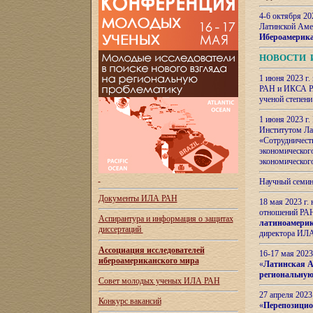
4-6 октября 20
Латинской Аме
Ибероамерика
НОВОСТИ 
1 июня 2023 г.
РАН и ИКСА РА
ученой степени
1 июня 2023 г
Институтом Ла
«Сотрудничеств
экономическог
экономическог
Научный семин
Документы ИЛА РАН
18 мая 2023 г
отношений РАН
Аспирантура и
информация о защитах
латиноамерик
диссертаций
директора ИЛА
Ассоциация исследователей
16-17 мая 202
ибероамериканского мира
«
Латинская Ам
региональную
Совет молодых ученых ИЛА РАН
27 апреля 2023
Конкурс вакансий
«
Перепозицио