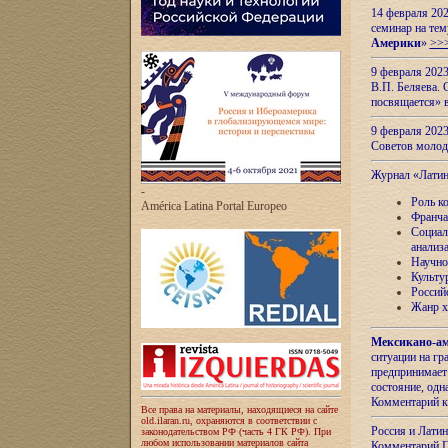
14 февраля 202
семинар на тем
Америки
»
>>
9 февраля 202
В.П. Беляева. 
посвящается» 
9 февраля 2023
Советов моло
Журнал «Лати
-
Роль к
América Latina Portal Europeo
Франча
Социал
анализ
Научно
Культу
Россий
Жанр х
Мексикано-ам
ситуации на г
предпринимает
состояние, одн
Комментарий к
Все права на материалы, находящиеся на сайте
old.ilaran.ru, охраняются в соответствии с
Россия и Лати
законодательством РФ (часть 4 ГК РФ). При
любом использовании материалов сайта
Комментарий П.