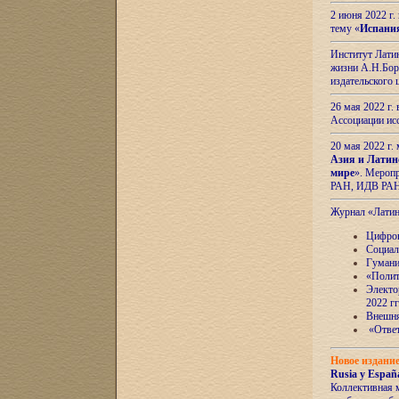
2 июня 2022 г
тему «
Испани
Институт Латин
жизни А.Н.Боро
издательского
26 мая 2022 г
Ассоциации ис
20 мая 2022 г.
Азия и Латин
мире
». Мероп
РАН, ИДВ РА
Журнал «Лати
Цифров
Социал
Гумани
«Полит
Электо
2022 гг
Внешняя
«Ответ
Новое издани
Rusia y España
Коллективная 