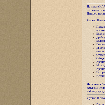
На канале ИЛА
океан в контек
Центром полит
Журнал
Iberoa
Парадо
полити
Бразил
Дрейфу
Болсон
Внешня
Двусто
анализ
Отдале
Объеди
Аргент
Молоде
Аргент
Истори
Испани
Латинская Ам
Америка: поли
«Международн
Журнал
Iberoa
Россия